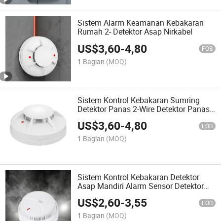
Sistem Alarm Keamanan Kebakaran
Rumah 2- Detektor Asap Nirkabel
US$
3,60
-
4,80
FOB
1 Bagian
(MOQ)
Sistem Kontrol Kebakaran Sumring
Detektor Panas 2-Wire Detektor Panas
untuk Alarm Kebakaran
US$
3,60
-
4,80
FOB
1 Bagian
(MOQ)
Sistem Kontrol Kebakaran Detektor
Asap Mandiri Alarm Sensor Detektor
Asap 360 Derajat Deteksi
US$
2,60
-
3,55
FOB
1 Bagian
(MOQ)