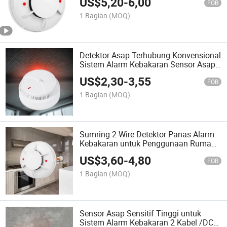
US$
5,20
-
6,00
FOB
1 Bagian
(MOQ)
Detektor Asap Terhubung Konvensional
Sistem Alarm Kebakaran Sensor Asap
Rumah Detektor Asap Terhubung Dari
US$
2,30
-
3,55
Pabrik
FOB
1 Bagian
(MOQ)
Sumring 2-Wire Detektor Panas Alarm
Kebakaran untuk Penggunaan Rumah
Keamanan Kebakaran
US$
3,60
-
4,80
FOB
1 Bagian
(MOQ)
Sensor Asap Sensitif Tinggi untuk
Sistem Alarm Kebakaran 2 Kabel /DC