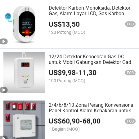
Detektor Karbon Monoksida, Detektor
Gas, Alarm Layar LCD, Gas Karbon
Monoksida
US$
13,50
FOB
120 Potong
(MOQ)
12/24 Detektor Kebocoran Gas DC
untuk Mobil Gabungkan Detektor Gad
+Co untuk RV
US$
9,98
-
11,30
FOB
100 Potong
(MOQ)
2/4/6/8/10 Zona Perang Konvensional
Panel Kontrol Alarm Kebakaran untuk
Sistem Alarm Kebakaran
US$
60,90
-
68,00
FOB
1 Bagian
(MOQ)