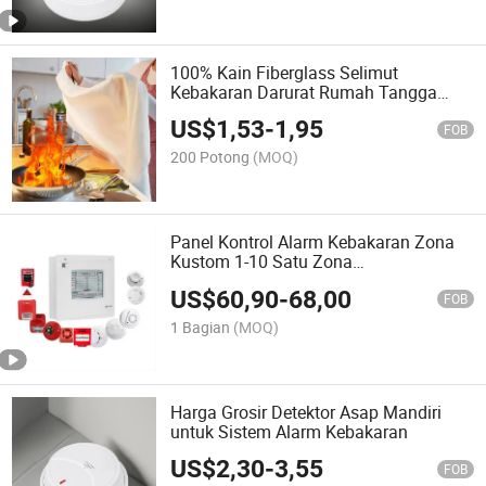
100% Kain Fiberglass Selimut
Kebakaran Darurat Rumah Tangga
Darurat Pemadam Kebakaran Alarm
US$
1,53
-
1,95
Kebakaran
FOB
200 Potong
(MOQ)
Panel Kontrol Alarm Kebakaran Zona
Kustom 1-10 Satu Zona
Menghubungkan 35 Detektor
US$
60,90
-
68,00
FOB
1 Bagian
(MOQ)
Harga Grosir Detektor Asap Mandiri
untuk Sistem Alarm Kebakaran
US$
2,30
-
3,55
FOB