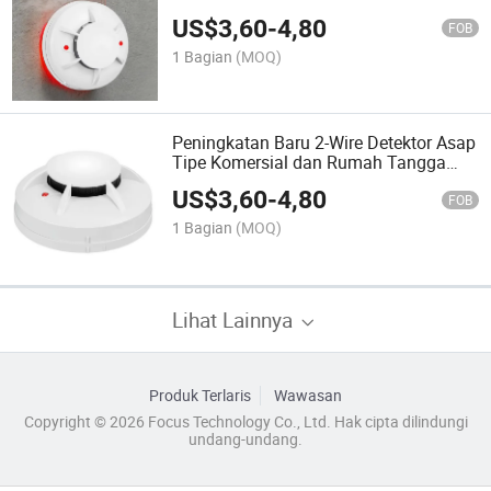
9-28V Detektor untuk Konvensional
US$
3,60
-
4,80
FOB
1 Bagian
(MOQ)
Peningkatan Baru 2-Wire Detektor Asap
Tipe Komersial dan Rumah Tangga
Berkualitas Tinggi yang Indah
US$
3,60
-
4,80
FOB
1 Bagian
(MOQ)
Lihat Lainnya
Produk Terlaris
Wawasan
Copyright © 2026 Focus Technology Co., Ltd. Hak cipta dilindungi
undang-undang.