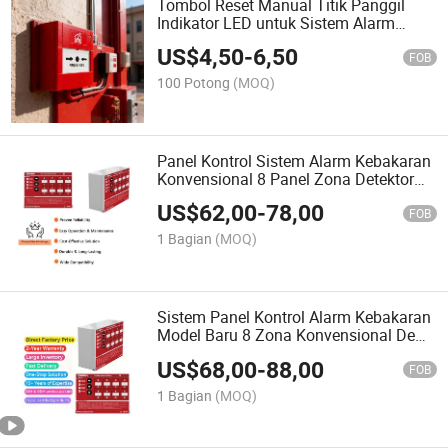
Tombol Reset Manual Titik Panggil
Indikator LED untuk Sistem Alarm
Kebakaran DC6-30V
US$
4,50
-
6,50
FOB
100 Potong
(MOQ)
Panel Kontrol Sistem Alarm Kebakaran
Konvensional 8 Panel Zona Detektor
Asap
US$
62,00
-
78,00
FOB
1 Bagian
(MOQ)
Sistem Panel Kontrol Alarm Kebakaran
Model Baru 8 Zona Konvensional De
Control De Alarma Contra Incendios
US$
68,00
-
88,00
FOB
1 Bagian
(MOQ)