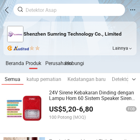
Shenzhen Sumring Technology Co., Limited
Lainnya
Beranda
Produk
Perusahaan
Hubungi
Semua
katup pematian
Kedatangan baru
Detektor Ga
24V Sirene Kebakaran Dinding dengan
Lampu Horn 60 Sistem Speaker Sirene
Alarm Flashes/Min 50CD Model
US$
5,20
-
6,80
Intensitas Cahaya Sr-A83
FOB
100 Potong
(MOQ)