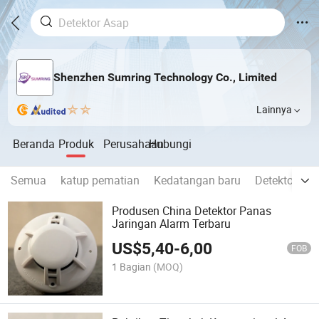
Shenzhen Sumring Technology Co., Limited
Lainnya
Beranda
Produk
Perusahaan
Hubungi
Semua
katup pematian
Kedatangan baru
Detektor Ga
Produsen China Detektor Panas
Jaringan Alarm Terbaru
US$
5,40
-
6,00
FOB
1 Bagian
(MOQ)