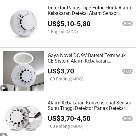
Detektor Panas Tipe Fotoelektrik Alarm
Kebakaran Deteksi Alarm Sensor
Panas Alarm Kebakaran
US$
5,10
-
5,80
FOB
1 Bagian
(MOQ)
Gaya Novel DC 9V Baterai Termasuk
CE Sistem Alarm Kebakaran
Penggunaan Rumah Detektor Panas
US$
3,70
Mandiri
FOB
100 Potong
(MOQ)
Alarm Kebakaran Konvensional Sensor
Suhu Tinggi Detektor Panas Deteksi
Panas Mandiri Alarm Kebakaran
US$
3,70
-
4,50
FOB
100 Potong
(MOQ)