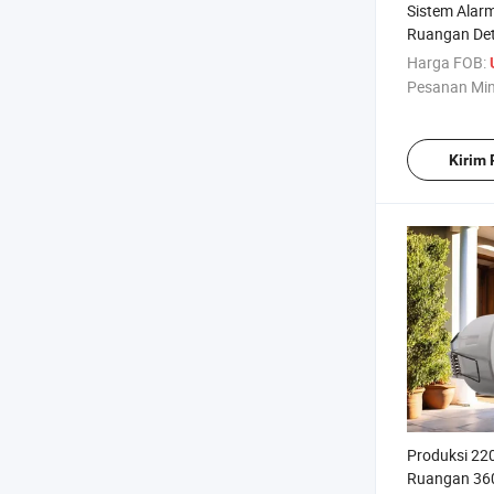
Sistem Alar
Ruangan Det
Pasif Cerdas
Harga FOB:
Hewan Pelih
Pesanan Mi
Kirim
Produksi 22
Ruangan 360