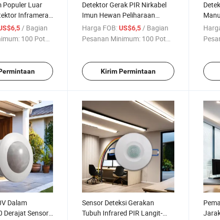
m Populer Luar
Detektor Gerak PIR Nirkabel
Detek
ektor Inframerah
Imun Hewan Peliharaan
Manu
 Nirkabel Tahan
Dalam Ruangan
deng
/ Bagian
Harga FOB:
/ Bagian
Harg
US$6,5
US$6,5
araan
Pelih
nimum:
100 Potong
Pesanan Minimum:
100 Potong
Pesa
 Permintaan
Kirim Permintaan
0V Dalam
Sensor Deteksi Gerakan
Pema
 Derajat Sensor
Tubuh Infrared PIR Langit-
Jarak