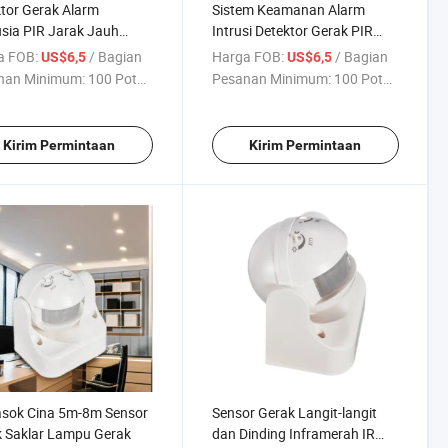
tor Gerak Alarm
Sistem Keamanan Alarm
sia PIR Jarak Jauh
Intrusi Detektor Gerak PIR
an Kekebalan Hewan
Tahan Hewan Peliharaan
a FOB:
/ Bagian
Harga FOB:
/ Bagian
US$6,5
US$6,5
araan
nan Minimum:
100 Potong
Pesanan Minimum:
100 Potong
Kirim Permintaan
Kirim Permintaan
sok Cina 5m-8m Sensor
Sensor Gerak Langit-langit
 Saklar Lampu Gerak
dan Dinding Inframerah IR