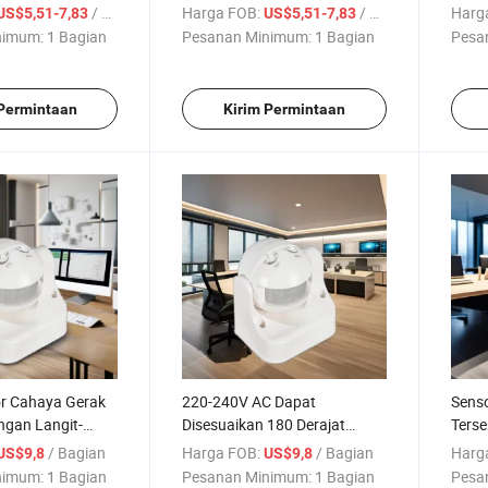
ampu Saklar
langit Mini yang Dapat
/ Bagian
Harga FOB:
/ Bagian
Harg
US$5,51-7,83
US$5,51-7,83
Disesuaikan 360 Lampu
nimum:
1 Bagian
Pesanan Minimum:
1 Bagian
Pesa
Saklar 220V
 Permintaan
Kirim Permintaan
or Cahaya Gerak
220-240V AC Dapat
Senso
gan Langit-
Disesuaikan 180 Derajat
Ters
ukaan
Langit-langit PIR Inframerah
Keam
/ Bagian
Harga FOB:
/ Bagian
Harg
US$9,8
US$9,8
Detektor Gerakan Tubuh
nimum:
1 Bagian
Pesanan Minimum:
1 Bagian
Pesa