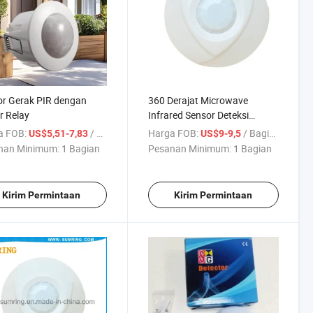
r Gerak PIR dengan
360 Derajat Microwave
r Relay
Infrared Sensor Deteksi
Gerakan PIR Digital
a FOB:
/ Bagian
Harga FOB:
/ Bagian
US$5,51-7,83
US$9-9,5
nan Minimum:
1 Bagian
Pesanan Minimum:
1 Bagian
Kirim Permintaan
Kirim Permintaan