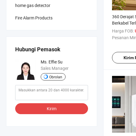
home gas detector
360 Derajat 
Fire Alarm Products
Berkabel Terl
Harga FOB:
Pesanan Mi
Hubungi Pemasok
Kirim
Ms. Effie Su
Sales Manager
Obrolan
Kirim