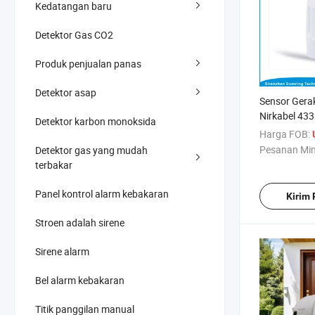
Kedatangan baru
Detektor Gas CO2
Produk penjualan panas
Detektor asap
Sensor Gera
Nirkabel 43
Detektor karbon monoksida
Sistem Alar
Harga FOB:
Pesanan Mi
Detektor gas yang mudah
terbakar
Panel kontrol alarm kebakaran
Kirim
Stroen adalah sirene
Sirene alarm
Bel alarm kebakaran
Titik panggilan manual