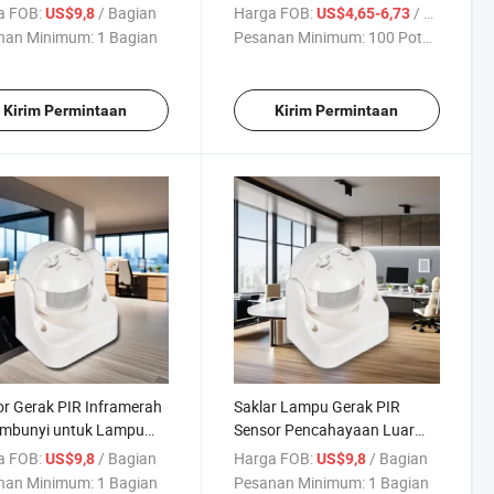
Saklar Lampu Otomatis 180
a FOB:
/ Bagian
Harga FOB:
/ Bagian
US$9,8
US$4,65-6,73
Derajat
nan Minimum:
1 Bagian
Pesanan Minimum:
100 Potong
Kirim Permintaan
Kirim Permintaan
r Gerak PIR Inframerah
Saklar Lampu Gerak PIR
embunyi untuk Lampu
Sensor Pencahayaan Luar
anan Luar Ruangan
Ruangan Putih
a FOB:
/ Bagian
Harga FOB:
/ Bagian
US$9,8
US$9,8
nan Minimum:
1 Bagian
Pesanan Minimum:
1 Bagian