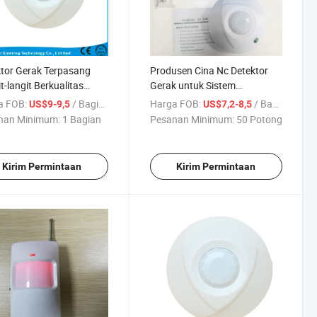
tor Gerak Terpasang
Produsen Cina Nc Detektor
t-langit Berkualitas
Gerak untuk Sistem
i
Keamanan Sensor Gerak
a FOB:
/ Bagian
Harga FOB:
/ Bagian
US$9-9,5
US$7,2-8,5
Lampu
nan Minimum:
1 Bagian
Pesanan Minimum:
50 Potong
Kirim Permintaan
Kirim Permintaan