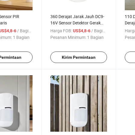
Sensor PIR
360 Derajat Jarak Jauh DC9-
110 D
aris
16V Sensor Detektor Gerak
Deraj
PIR Digunakan untuk Sistem
Bate
/ Bagian
Harga FOB:
/ Bagian
Harg
US$4,8-6
US$4,8-6
Alarm
nimum:
1 Bagian
Pesanan Minimum:
1 Bagian
Pesa
 Permintaan
Kirim Permintaan