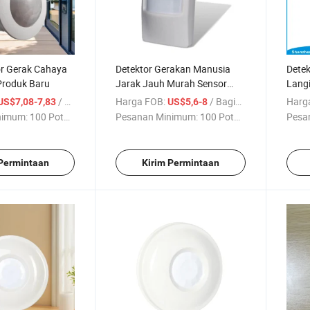
or Gerak Cahaya
Detektor Gerakan Manusia
Detek
Produk Baru
Jarak Jauh Murah Sensor
Langi
Alarm untuk Alarm PIR
Tingg
/ Bagian
Harga FOB:
/ Bagian
Harg
US$7,08-7,83
US$5,6-8
nimum:
100 Potong
Pesanan Minimum:
100 Potong
Pesa
 Permintaan
Kirim Permintaan