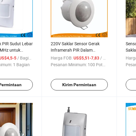
k PIR Sudut Lebar
220V Saklar Sensor Gerak
Senso
3MHz untuk
Inframerah PIR Dalam
Sakla
m Pencurian
Ruangan untuk Lampu
/ Bagian
Harga FOB:
/ Bagian
Harg
US$4,5-5
US$5,51-7,83
nimum:
1 Bagian
Pesanan Minimum:
100 Potong
Pesa
 Permintaan
Kirim Permintaan