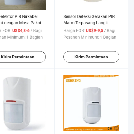
etektor PIR Nirkabel
Sensor Deteksi Gerakan PIR
at dengan Masa Pakai
Alarm Terpasang Langit-
rai yang Lama
langit Stabilitas Tinggi 360
a FOB:
/ Bagian
Harga FOB:
/ Bagian
US$4,8-6
US$9-9,5
Derajat
nan Minimum:
1 Bagian
Pesanan Minimum:
1 Bagian
Kirim Permintaan
Kirim Permintaan