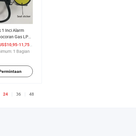
 1 Inci Alarm
bocoran Gas LPG
Penghenti
/ Bagian
US$10,95-11,75
up
nimum:
1 Bagian
 Permintaan
36
48
24