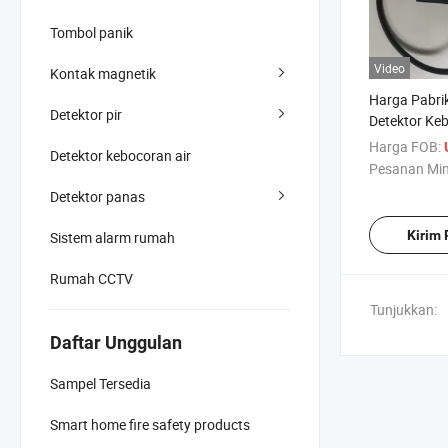
Tombol panik
Video
Kontak magnetik
Harga Pabrik
Detektor pir
Detektor Ke
DN25 Katup 
Harga FOB:
Detektor kebocoran air
Kontrol Kat
Pesanan Mi
Detektor panas
Kirim
Sistem alarm rumah
Rumah CCTV
Tunjukkan:
Daftar Unggulan
Sampel Tersedia
Smart home fire safety products