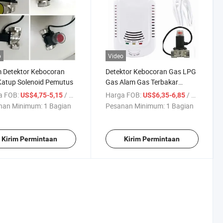
o
Video
 Detektor Kebocoran
Detektor Kebocoran Gas LPG
Katup Solenoid Pemutus
Gas Alam Gas Terbakar
Mandiri Sumring Alarm
a FOB:
/ Bagian
Harga FOB:
/ Bagian
US$4,75-5,15
US$6,35-6,85
Hubungkan Katup Pemutus
nan Minimum:
1 Bagian
Pesanan Minimum:
1 Bagian
Kirim Permintaan
Kirim Permintaan