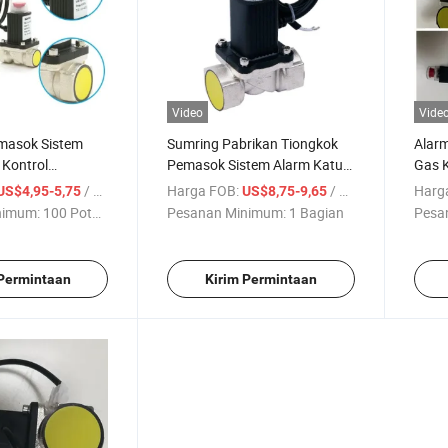
Video
Vide
masok Sistem
Sumring Pabrikan Tiongkok
Alarm
 Kontrol
Pemasok Sistem Alarm Katup
Gas 
etektor Gas LPG
Kontrol Keamanan Detektor
/ Bagian
Harga FOB:
/ Bagian
Harg
US$4,95-5,75
US$8,75-9,65
k Katup Solenoid
Gas LPG Harga Pabrik Katup
nimum:
100 Potong
Pesanan Minimum:
1 Bagian
Pesa
Solenoid Pemutus
 Permintaan
Kirim Permintaan