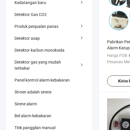
Kedatangan baru
Detektor Gas CO2
Produk penjualan panas
Detektor asap
Pabrikan Pe
Alarm Katup
Detektor karbon monoksida
Keamanan D
Harga FOB:
Harga Pabri
Pesanan Mi
Detektor gas yang mudah
Pemutus
terbakar
Panel kontrol alarm kebakaran
Kirim
Stroen adalah sirene
Sirene alarm
Bel alarm kebakaran
Titik panggilan manual