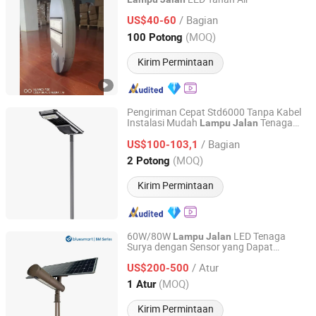
Jiangsu Shixin Electric Group Co., Ltd.
/ Bagian
US$40-60
Jiangsu, China
Harga mulai 2013
(MOQ)
100 Potong
Kirim Permintaan
Pengiriman Cepat Std6000 Tanpa Kabel
Instalasi Mudah
Tenaga
Lampu
Jalan
Jiangsu Longen Lighting Co., Ltd.
Surya
/ Bagian
US$100-103,1
Jiangsu, China
Harga mulai 2026
(MOQ)
2 Potong
Kirim Permintaan
60W/80W
LED Tenaga
Lampu
Jalan
Surya dengan Sensor yang Dapat
Bluesmart Solar PV Co., Ltd.
Disesuaikan untuk
Kota Pedesaan
Jalan
/ Atur
US$200-500
Guangdong, China
Harga mulai 2016
(MOQ)
1 Atur
Kirim Permintaan