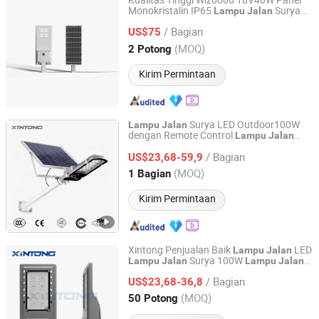
Kualitas Tinggi Wiz6000 18V40W Panel
Monokristalin IP65
Surya
Lampu
Jalan
Jiangsu Longen Lighting Co., Ltd.
Tahan Air
/ Bagian
US$75
Jiangsu, China
Harga mulai 2026
(MOQ)
2 Potong
Kirim Permintaan
Surya LED Outdoor100W
Lampu
Jalan
dengan Remote Control
Lampu
Jalan
Yangzhou Xintong Transport Equipment Group Co., Ltd.
LED E40
/ Bagian
US$23,68-59,9
Jiangsu, China
Harga mulai 2019
(MOQ)
1 Bagian
Kirim Permintaan
Xintong Penjualan Baik
LED
Lampu
Jalan
Surya 100W
Lampu
Jalan
Lampu
Jalan
Yangzhou Xintong Transport Equipment Group Co., Ltd.
Surya Surya 60W 100W
Lampu
/ Bagian
Penerangan Luar Ruangan Terintegrasi
US$23,68-36,8
Jiangsu, China
Harga mulai 2019
(MOQ)
50 Potong