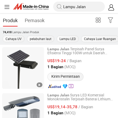
Produk
Pemasok
Lampu Jalan
Produk
74,418
Cahaya UV
pelabuhan laut
Lampu LED
Cahaya Luar Ruangan
Terpisah Panel Surya
Lampu
Jalan
Efisiensi Tinggi 100W untuk Daerah
Zhongjing Rongguang New Energy Jiangsu Co., Ltd.
Pedesaan
/ Bagian
US$19-24
Jiangsu, China
Harga mulai 2025
(MOQ)
1 Bagian
Kirim Permintaan
Surya LED Komersial
Lampu
Jalan
Monokristalin Terpisah Baterai Lithium
Sichuan Laihong Zhixin Lighting Technology Co., Ltd.
Berkualitas Tinggi Grosir Penjualan
/ Bagian
Panas
US$19,14-35,78
Sichuan, China
Harga mulai 2025
(MOQ)
1 Bagian