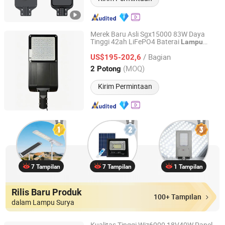
Merek Baru Asli Sgx15000 83W Daya
Tinggi 42ah LiFePO4 Baterai
Lampu
Jiangsu Longen Lighting Co., Ltd.
Tenaga Surya
Jalan
/ Bagian
US$195-202,6
Jiangsu, China
Harga mulai 2026
(MOQ)
2 Potong
Kirim Permintaan
7 Tampilan
7 Tampilan
1 Tampilan
Rilis Baru Produk
100+ Tampilan
dalam Lampu Surya