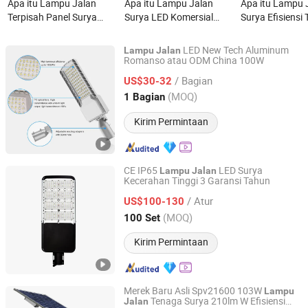
Apa itu Lampu Jalan
Apa itu Lampu Jalan
Apa itu Lampu 
Terpisah Panel Surya
Surya LED Komersial
Surya Efisiensi 
Efisiensi Tinggi 100W
Monokristalin Terpisah
dengan Sensor
untuk Daerah Pedesaan
Baterai Lithium
Cerdas
LED New Tech Aluminum
Lampu
Jalan
Berkualitas Tinggi Grosir
Romanso atau ODM China 100W
Shenzhen Romanso Electronic Co., Ltd.
Penjualan Panas
/ Bagian
US$30-32
Guangdong, China
Harga mulai 2021
(MOQ)
1 Bagian
Kirim Permintaan
CE IP65
LED Surya
Lampu
Jalan
Kecerahan Tinggi 3 Garansi Tahun
Jiangsu Shixin Electric Group Co., Ltd.
/ Atur
US$100-130
Jiangsu, China
Harga mulai 2013
(MOQ)
100 Set
Kirim Permintaan
Merek Baru Asli Spv21600 103W
Lampu
Tenaga Surya 210lm W Efisiensi
Jalan
Jiangsu Longen Lighting Co., Ltd.