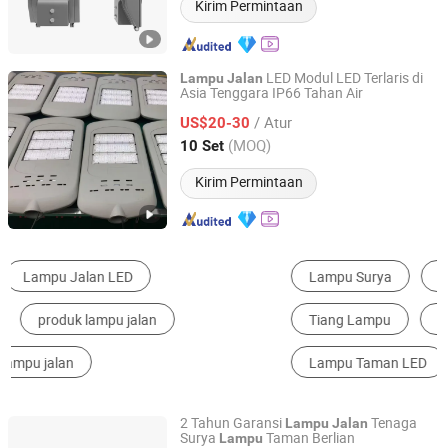
Kirim Permintaan
LED Modul LED Terlaris di
Lampu
Jalan
Asia Tenggara IP66 Tahan Air
Jiangsu Shixin Electric Group Co., Ltd.
/ Atur
US$20-30
Jiangsu, China
Harga mulai 2013
(MOQ)
10 Set
Kirim Permintaan
Lampu Surya
Lampu Jalanan LED
Tiang Lampu
Lampu Jalanan
Lampu Motif
Lampu Taman LED
2 Tahun Garansi
Tenaga
Lampu
Jalan
Surya
Taman Berlian
Lampu
Jiangsu Shixin Electric Group Co., Ltd.