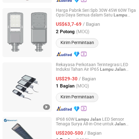
Harga Pabrik Seri Spb 30W 45W 60W Tiga
Opsi Daya Semua dalam Satu
Lampu
Jiangsu Longen Lighting Co., Ltd.
Tenaga Surya
Jalan
/ Bagian
US$63,7-69
Jiangsu, China
Harga mulai 2026
(MOQ)
2 Potong
Kirim Permintaan
Rekayasa Perkotaan Terintegrasi LED
Induksi Tahan Air IP65
Lampu
Jalan
Zhongjing Rongguang New Energy Jiangsu Co., Ltd.
Tenaga Surya
/ Bagian
US$29-30
Jiangsu, China
Harga mulai 2025
(MOQ)
1 Bagian
Kirim Permintaan
IP68 60W
LED Sensor
Lampu
Jalan
Tenaga Surya All-in-One untuk
Jalan
Bluesmart Solar PV Co., Ltd.
Raya dan Perkotaan
/ Bagian
US$200-500