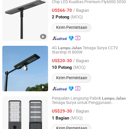
Chip LED Kualitas Premium Fly6000 5050
Jiangsu Longen Lighting Co., Ltd.
/ Bagian
US$66-70
Jiangsu, China
Harga mulai 2026
(MOQ)
2 Potong
Kirim Permintaan
4G
Tenaga Surya CCTV
Lampu
Jalan
Starship III 800W
Jiangsu Shixin Electric Group Co., Ltd.
/ Bagian
US$20-30
Jiangsu, China
Harga mulai 2013
(MOQ)
10 Potong
Kirim Permintaan
Penjualan Langsung Pabrik
Lampu
Jalan
Tenaga Surya untuk Penggunaan
Zhongjing Rongguang New Energy Jiangsu Co., Ltd.
Outdoor Taman
/ Bagian
US$29-30
Jiangsu, China
Harga mulai 2025
(MOQ)
1 Bagian
Kirim Permintaan