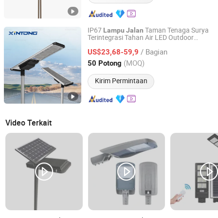
IP67
Taman Tenaga Surya
Lampu
Jalan
Terintegrasi Tahan Air LED Outdoor
Yangzhou Xintong Transport Equipment Group Co., Ltd.
Semua dalam Satu Dua Panel Surya
/ Bagian
US$23,68-59,9
Jiangsu, China
Harga mulai 2019
(MOQ)
50 Potong
Kirim Permintaan
Video Terkait