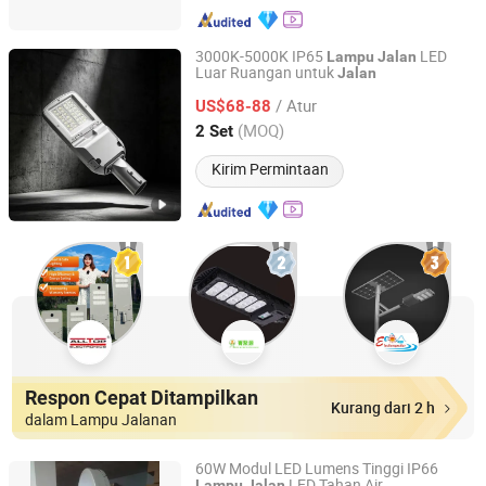
3000K-5000K IP65
LED
Lampu
Jalan
Luar Ruangan untuk
Jalan
Yangzhou Qiangsheng Electric Co., Ltd.
/ Atur
US$68-88
Jiangsu, China
Harga mulai 2026
(MOQ)
2 Set
Kirim Permintaan
Respon Cepat Ditampilkan
Kurang dari 2 h
dalam Lampu Jalanan
60W Modul LED Lumens Tinggi IP66
LED Tahan Air
Lampu
Jalan