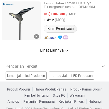
Taman LED Surya
Lampu
Jalan
Terintegrasi Bluesmart OEM/ODM
Bluesmart Solar PV Co., Ltd.
dengan Sensor Gerak untuk
Desa
Jalan
/ Atur
dan Pedesaan
US$100-300
Guangdong, China
Harga mulai 2016
(MOQ)
1 Atur
Kirim Permintaan
Lihat Lainnya
Pencarian Terkait
lampu jalan led Produsen
Lampu Jalan LED Produsen
penerangan jalan Produsen
produk lampu jalan Produsen
Produk Populer
Harga Produk Panas
Produk Panas Grosir
Pembeli bintang
Situs PC
Wawasan
lampu jalan Pabrik
lampu jalan Pabrik
Amplop
Perjanjian Pengguna
Kebijakan Privasi
Hubungi
lampu taman jalan Pabrik
Lampu LED Surya Pabrik
Copyright © 2026 Focus Technology Co., Ltd. All Rights Reserved