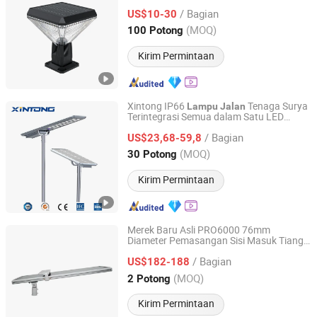
/ Bagian
US$10-30
Jiangsu, China
Harga mulai 2013
(MOQ)
100 Potong
Kirim Permintaan
Xintong IP66
Tenaga Surya
Lampu
Jalan
Terintegrasi Semua dalam Satu LED
Yangzhou Xintong Transport Equipment Group Co., Ltd.
Outdoor
/ Bagian
US$23,68-59,8
Jiangsu, China
Harga mulai 2019
(MOQ)
30 Potong
Kirim Permintaan
Merek Baru Asli PRO6000 76mm
Diameter Pemasangan Sisi Masuk Tiang
Jiangsu Longen Lighting Co., Ltd.
Atas
Tenaga Surya
Lampu
Jalan
/ Bagian
US$182-188
Jiangsu, China
Harga mulai 2026
(MOQ)
2 Potong
Kirim Permintaan