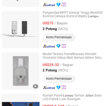
Pengendali MPPT Kinerja Tinggi Wiz6000
Kontrol Cahaya Kontrol Waktu
Lampu
Jiangsu Longen Lighting Co., Ltd.
Tenaga Surya
Jalan
/ Bagian
US$75
Jiangsu, China
Harga mulai 2026
(MOQ)
2 Potong
Kirim Permintaan
Model Teratas Pemeliharaan Rendah
Otomatis Hidup Mati Semua dalam Satu
Jiangsu Longen Lighting Co., Ltd.
LED Tenaga Surya
Lampu
Jalan
/ Bagian
US$29-32
Jiangsu, China
Harga mulai 2026
(MOQ)
2 Potong
Kirim Permintaan
Rumah Panel
Taman
Solar
Lampu
Jalan
LED Pabrik Luar Ruangan
Zhongjing Rongguang New Energy Jiangsu Co., Ltd.
/ Bagian