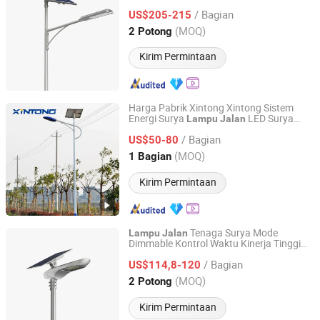
Tinggi
/ Bagian
US$205-215
Jiangsu, China
Harga mulai 2026
(MOQ)
2 Potong
Kirim Permintaan
Harga Pabrik Xintong Xintong Sistem
Energi Surya
LED Surya
Lampu
Jalan
Yangzhou Xintong Transport Equipment Group Co., Ltd.
Tahan Air Outdoor 60W 100W
/ Bagian
US$50-80
Jiangsu, China
Harga mulai 2019
(MOQ)
1 Bagian
Kirim Permintaan
Tenaga Surya Mode
Lampu
Jalan
Dimmable Kontrol Waktu Kinerja Tinggi
Jiangsu Longen Lighting Co., Ltd.
Sgl5400 6-12h
/ Bagian
US$114,8-120
Jiangsu, China
Harga mulai 2026
(MOQ)
2 Potong
Kirim Permintaan