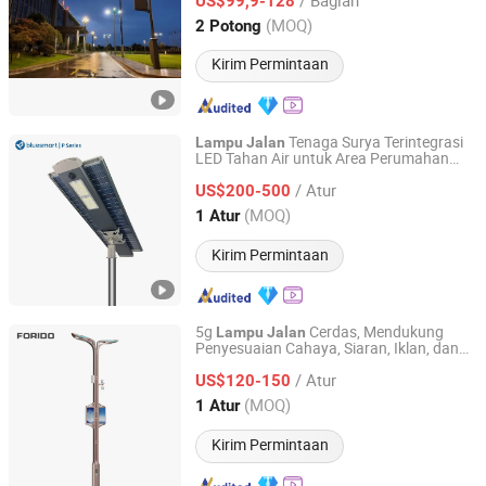
US$99,9-128
Jiangsu, China
Harga mulai 2025
(MOQ)
2 Potong
Kirim Permintaan
Tenaga Surya Terintegrasi
Lampu
Jalan
LED Tahan Air untuk Area Perumahan
Bluesmart Solar PV Co., Ltd.
Komunitas IP65
/ Atur
US$200-500
Guangdong, China
Harga mulai 2016
(MOQ)
1 Atur
Kirim Permintaan
5g
Cerdas, Mendukung
Lampu
Jalan
Penyesuaian Cahaya, Siaran, Iklan, dan
Yangzhou Forido Photoelectric Technology Co., Ltd.
Pengisian Daya
/ Atur
US$120-150
Jiangsu, China
Harga mulai 2024
(MOQ)
1 Atur
Kirim Permintaan