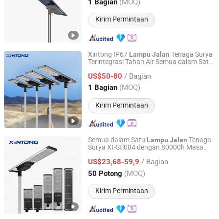
Guangdong, China
Harga mulai 2016
(MOQ)
1 Bagian
Kirim Permintaan
Xintong IP67
Tenaga Surya
Lampu
Jalan
Terintegrasi Tahan Air Semua dalam Satu
Yangzhou Xintong Transport Equipment Group Co., Ltd.
dengan Dua Panel Surya untuk Luar
/ Bagian
Ruangan
US$50-80
Jiangsu, China
Harga mulai 2019
(MOQ)
1 Bagian
Kirim Permintaan
Semua dalam Satu
Tenaga
Lampu
Jalan
Surya Xt-Stl004 dengan 80000h Masa
Yangzhou Xintong Transport Equipment Group Co., Ltd.
Pakai
/ Bagian
US$23,68-59,9
Jiangsu, China
Harga mulai 2019
(MOQ)
50 Potong
Kirim Permintaan