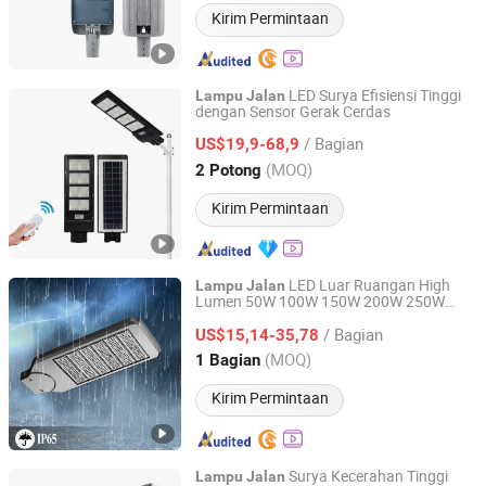
Kirim Permintaan
LED Surya Efisiensi Tinggi
Lampu
Jalan
dengan Sensor Gerak Cerdas
Zhongjing Rongguang New Energy Jiangsu Co., Ltd.
/ Bagian
US$19,9-68,9
Jiangsu, China
Harga mulai 2025
(MOQ)
2 Potong
Kirim Permintaan
LED Luar Ruangan High
Lampu
Jalan
Lumen 50W 100W 150W 200W 250W
Sichuan Laihong Zhixin Lighting Technology Co., Ltd.
300W Sensor Fotocel Luminaires
Lampu
/ Bagian
LED
US$15,14-35,78
Jalan
Sichuan, China
Harga mulai 2025
(MOQ)
1 Bagian
Kirim Permintaan
Surya Kecerahan Tinggi
Lampu
Jalan