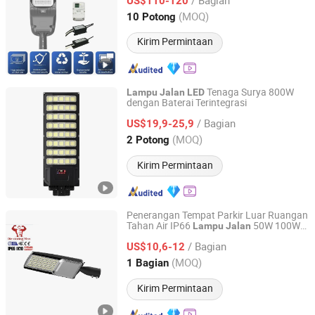
US$110-120
Guangdong, China
Harga mulai 2012
(MOQ)
10 Potong
Kirim Permintaan
Tenaga Surya 800W
Lampu
Jalan
LED
dengan Baterai Terintegrasi
Sichuan Haoyuan Deju Technology Co., Ltd.
/ Bagian
US$19,9-25,9
Sichuan, China
Harga mulai 2025
(MOQ)
2 Potong
Kirim Permintaan
Penerangan Tempat Parkir Luar Ruangan
Tahan Air IP66
50W 100W
Lampu
Jalan
Ningbo Die Casting Man Energy Co., Ltd.
150W 200W 240W
Lampu
Jalan
LED
/ Bagian
US$10,6-12
Zhejiang, China
Harga mulai 2022
(MOQ)
1 Bagian
Kirim Permintaan