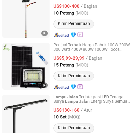
Efisien
/ Bagian
US$100-400
Jiangsu, China
Harga mulai 2024
(MOQ)
10 Potong
Kirim Permintaan
Penjual Terbaik Harga Pabrik 100W 200W
300 Watt 400W 800W 1000W Focos
Guangzhou Light Messenger Technology Application Co.,
Outdoor Dinding Solar Reflektor
Lampu
Ltd
/ Bagian
Sorot Tenaga Surya
Sorot
US$5,99-29,99
Lampu
LED
Solar Outdoor
(MOQ)
15 Potong
Guangdong, China
Harga mulai 2023
Kirim Permintaan
Terintegrasi
Tenaga
Lampu
Jalan
LED
Surya
Energi Surya Semua
Lampu
Jalan
Jiangsu Shixin Electric Group Co., Ltd.
dalam Satu
/ Atur
US$130-160
Jiangsu, China
Harga mulai 2013
(MOQ)
10 Set
Kirim Permintaan