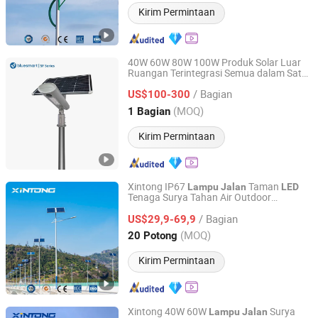
Kirim Permintaan
40W 60W 80W 100W Produk Solar Luar
Ruangan Terintegrasi Semua dalam Satu
Bluesmart Solar PV Co., Ltd.
untuk Taman Taman
Lampu
Jalan
LED
/ Bagian
Jalur
US$100-300
Guangdong, China
Harga mulai 2016
(MOQ)
1 Bagian
Kirim Permintaan
Xintong IP67
Taman
Lampu
Jalan
LED
Tenaga Surya Tahan Air Outdoor
Yangzhou Xintong Transport Equipment Group Co., Ltd.
Kecerahan
/ Bagian
US$29,9-69,9
Jiangsu, China
Harga mulai 2019
(MOQ)
20 Potong
Kirim Permintaan
Xintong 40W 60W
Surya
Lampu
Jalan