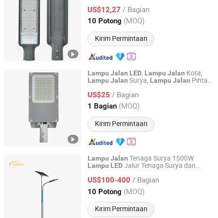
Publik di
Utama Perkotaan
Jalan
/ Bagian
US$12,27
Guangdong, China
Harga mulai 2010
(MOQ)
10 Potong
Kirim Permintaan
,
Kota,
Lampu
Jalan
LED
Lampu
Jalan
Surya,
Pintar,
Lampu
Jalan
Lampu
Jalan
Jiangsu Intelligent Lighting Technology Co., Ltd.
Rekayasa Kota,
Lampu
Jalan
/ Bagian
60W/80W90W/100W/120W/150W/180W/
US$25
Jiangsu, China
Harga mulai 2023
(MOQ)
1 Bagian
Kirim Permintaan
Tenaga Surya 1500W
Lampu
Jalan
Jalur Tenaga Surya dan
Lampu
LED
Yantai Edobo Tech. Co., Ltd
Hemat Energi
Lampu
Jalan
/ Bagian
US$100-400
Jiangsu, China
Harga mulai 2024
(MOQ)
10 Potong
Kirim Permintaan