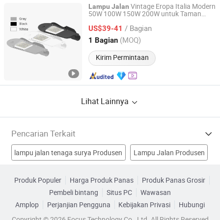
Vintage Eropa Italia Modern
Lampu
Jalan
50W 100W 150W 200W untuk Taman
Shenzhen Focus Lighting Co., Ltd.
Luar Ruangan
Jalan
/ Bagian
US$39-41
Guangdong, China
Harga mulai 2018
(MOQ)
1 Bagian
Kirim Permintaan
Lihat Lainnya
Pencarian Terkait
lampu jalan tenaga surya Produsen
Lampu Jalan Produsen
Lampu Jalan Tenaga Surya Produsen
Lampu Produsen
Produk Populer
Harga Produk Panas
Produk Panas Grosir
Pembeli bintang
Situs PC
Wawasan
Lampu LED Pabrik
Lampu LED Pabrik
Amplop
Perjanjian Pengguna
Kebijakan Privasi
Hubungi
Lampu LED Putih Pabrik
Lampu Kerja LED Pabrik
Copyright © 2026 Focus Technology Co., Ltd. All Rights Reserved