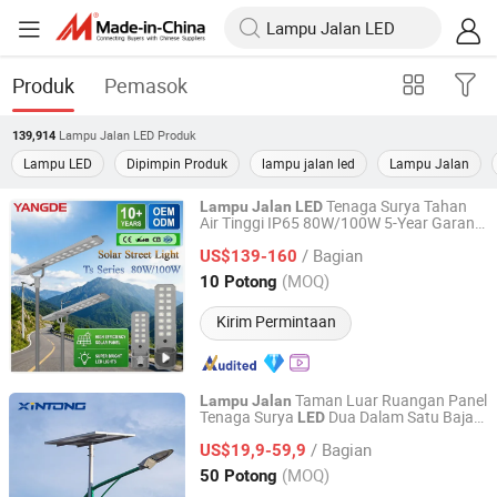
Produk
Pemasok
Lampu Jalan LED
Produk
139,914
Lampu LED
Dipimpin Produk
lampu jalan led
Lampu Jalan
Tenaga Surya Tahan
Lampu
Jalan
LED
Air Tinggi IP65 80W/100W 5-Year Garansi
Yangde Electric Group Co., Ltd.
Luar Ruangan Semua Dalam Satu
/ Bagian
US$139-160
Jiangsu, China
Harga mulai 2022
(MOQ)
10 Potong
Kirim Permintaan
Taman Luar Ruangan Panel
Lampu
Jalan
Tenaga Surya
Dua Dalam Satu Baja
LED
Yangzhou Xintong Transport Equipment Group Co., Ltd.
Galvanis Hot DIP
/ Bagian
US$19,9-59,9
Jiangsu, China
Harga mulai 2019
(MOQ)
50 Potong