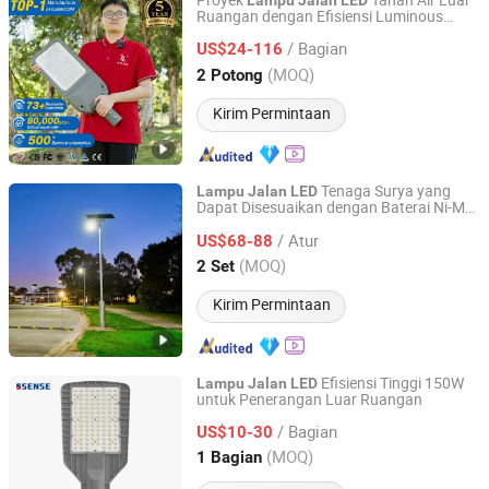
Proyek
Tahan Air Luar
Lampu
Jalan
LED
Ruangan dengan Efisiensi Luminous
Zhongshan Zenlea Lighting Technology Co., Ltd
Tinggi
/ Bagian
US$24-116
Guangdong, China
Harga mulai 2024
(MOQ)
2 Potong
Kirim Permintaan
Tenaga Surya yang
Lampu
Jalan
LED
Dapat Disesuaikan dengan Baterai Ni-MH
Yangzhou Qiangsheng Electric Co., Ltd.
yang Mudah Dirawat untuk Desa
/ Atur
US$68-88
Jiangsu, China
Harga mulai 2026
(MOQ)
2 Set
Kirim Permintaan
Efisiensi Tinggi 150W
Lampu
Jalan
LED
untuk Penerangan Luar Ruangan
Dongguan Sense Lighting Technology Co., Ltd.
/ Bagian
US$10-30
Guangdong, China
Harga mulai 2023
(MOQ)
1 Bagian