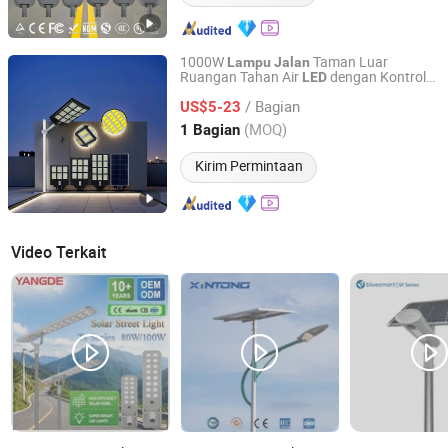
1000W
Taman Luar
Lampu
Jalan
Ruangan Tahan Air
dengan Kontrol
LED
Guangzhou Yi Can Lighting Co.,Ltd
Jarak Jauh Sensor Energi Hemat Tenaga
/ Bagian
Surya
US$5-23
Guangdong, China
Harga mulai 2020
(MOQ)
1 Bagian
Kirim Permintaan
Video Terkait