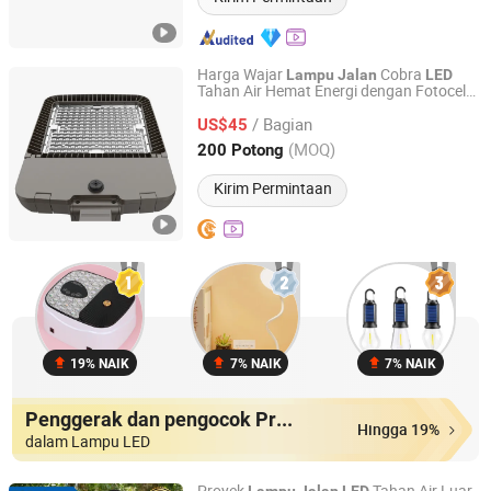
Harga Wajar
Cobra
Lampu
Jalan
LED
Tahan Air Hemat Energi dengan Fotocel
Shenzhen Delight Technology Co.,Ltd
75W 100W 200W 300W IP66
/ Bagian
US$45
Guangdong, China
Harga mulai 2025
(MOQ)
200 Potong
Kirim Permintaan
19% NAIK
7% NAIK
7% NAIK
Penggerak dan pengocok Produk
Hingga 19%
dalam Lampu LED