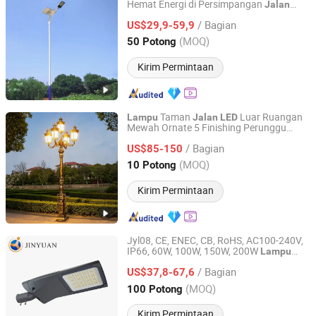
Hemat Energi di Persimpangan
Jalan
Yangzhou Xintong Transport Equipment Group Co., Ltd.
Raya Outdoor
/ Bagian
US$29,9-59,9
Jiangsu, China
Harga mulai 2019
(MOQ)
50 Potong
Kirim Permintaan
Taman
Luar Ruangan
Lampu
Jalan
LED
Mewah Ornate 5 Finishing Perunggu
Xi'an Lintong District Xiangrui Hongsheng New Energy
Antik IP65 Tahan Air untuk Vila Hotel
Technology Co., Ltd.
/ Bagian
Mewah
US$85-150
(MOQ)
10 Potong
Shaanxi, China
Harga mulai 2026
Kirim Permintaan
Jyl08, CE, ENEC, CB, RoHS, AC100-240V,
IP66, 60W, 100W, 150W, 200W
Lampu
Ningbo Stellar Technology Co., Ltd.
SMD Aluminium Die Casting
Jalan
LED
/ Bagian
US$37,8-67,6
Zhejiang, China
Harga mulai 2021
(MOQ)
100 Potong
Kirim Permintaan