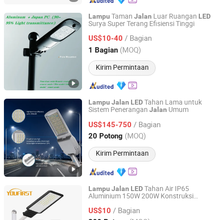
Taman
Luar Ruangan
Lampu
Jalan
LED
Surya Super Terang Efisiensi Tinggi
World-Dawn Lighting Co., Limited
/ Bagian
US$10-40
Guangdong, China
Harga mulai 2011
(MOQ)
1 Bagian
Kirim Permintaan
Tahan Lama untuk
Lampu
Jalan
LED
Sistem Penerangan
Umum
Jalan
Jiangsu Xinyixin Lighting Technology Co., Ltd.
/ Bagian
US$145-750
Jiangsu, China
Harga mulai 2026
(MOQ)
20 Potong
Kirim Permintaan
Tahan Air IP65
Lampu
Jalan
LED
Aluminium 150W 200W Konstruksi
Guangdong Guangyun Lighting Co., Ltd.
Pedesaan Baru
/ Bagian
US$10