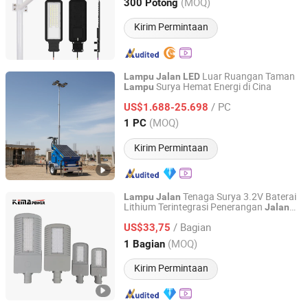
Guangdong, China
Harga mulai 2022
(MOQ)
300 Potong
Kirim Permintaan
Luar Ruangan Taman
Lampu
Jalan
LED
Surya Hemat Energi di Cina
Lampu
Fujian Diou Power Co., Ltd.
/ PC
US$1.688-25.698
Fujian, China
Harga mulai 2025
(MOQ)
1 PC
Kirim Permintaan
Tenaga Surya 3.2V Baterai
Lampu
Jalan
Lithium Terintegrasi Penerangan
Jalan
NINGBO KEMAPOWER ELECTRONICS CO., LTD.
Pedesaan Luar Ruangan Tahan Air IP65
/ Bagian
120W
Tenaga Surya
US$33,75
Lampu
LED
Zhejiang, China
Harga mulai 2017
(MOQ)
1 Bagian
Kirim Permintaan