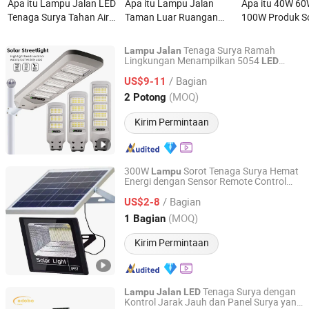
Apa itu Lampu Jalan LED
Apa itu Lampu Jalan
Apa itu 40W 6
Tenaga Surya Tahan Air
Taman Luar Ruangan
100W Produk So
Tinggi IP65 80W/100W 5-
Panel Tenaga Surya LED
Ruangan Terint
Year Garansi Luar
Dua Dalam Satu Baja
Semua dalam S
Tenaga Surya Ramah
Lampu
Jalan
Ruangan Semua Dalam
Galvanis Hot DIP
Lampu Jalan L
Lingkungan Menampilkan 5054
LED
Zhongshan Aoxing Photoelectric Technology Co., Ltd.
Performa Tinggi
Satu
Taman Taman J
/ Bagian
US$9-11
Guangdong, China
Harga mulai 2025
(MOQ)
2 Potong
Kirim Permintaan
300W
Sorot Tenaga Surya Hemat
Lampu
Energi dengan Sensor Remote Control
Guangzhou Yi Can Lighting Co.,Ltd
Tahan Air untuk Camping Outdoor Taman
/ Bagian
Dinding
US$2-8
Jalan
Guangdong, China
Harga mulai 2020
(MOQ)
1 Bagian
Kirim Permintaan
Tenaga Surya dengan
Lampu
Jalan
LED
Kontrol Jarak Jauh dan Panel Surya yang
Yantai Edobo Tech. Co., Ltd