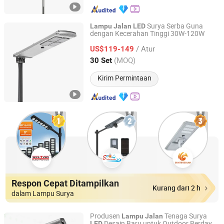
Surya Serba Guna
Lampu
Jalan
LED
dengan Kecerahan Tinggi 30W-120W
Shenzhen Beatles Energy Technology Co., Ltd.
/ Atur
US$119-149
Guangdong, China
Harga mulai 2025
(MOQ)
30 Set
Kirim Permintaan
Respon Cepat Ditampilkan
Kurang dari 2 h
dalam Lampu Surya
Produsen
Tenaga Surya
Lampu
Jalan
Desain Baru untuk Outdoor Berdaya
LED