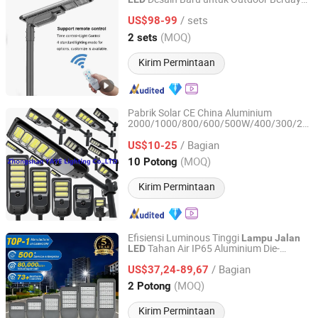
Shenzhen Beatles Energy Technology Co., Ltd.
Tinggi
/ sets
US$98-99
Guangdong, China
Harga mulai 2025
(MOQ)
2 sets
Kirim Permintaan
Pabrik Solar CE China Aluminium
2000/1000/800/600/500W/400/300/200
Zhongshan YAYE Lighting Co., Ltd.
Sensor
IP66
Luar Ruangan
LED
Jalan
/ Bagian
Semua dalam Satu Kamera
US$10-25
Lampu
Dinding Flood ABS COB
Taman
Lampu
Guangdong, China
Harga mulai 2009
(MOQ)
10 Potong
Jalan
Kirim Permintaan
Efisiensi Luminous Tinggi
Lampu
Jalan
Tahan Air IP65 Aluminium Die-
LED
Zhongshan Zenlea Lighting Technology Co., Ltd
Casting
/ Bagian
US$37,24-89,67
Guangdong, China
Harga mulai 2024
(MOQ)
2 Potong
Kirim Permintaan