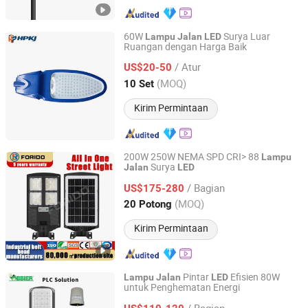
60W
Surya Luar
Lampu
Jalan
LED
Ruangan dengan Harga Baik
Yangzhou HePu Lighting Technology Co., Ltd.
/ Atur
US$20-50
Jiangsu, China
Harga mulai 2020
(MOQ)
10 Set
Kirim Permintaan
200W 250W NEMA SPD CRI> 88
Lampu
Surya
Jalan
LED
Yangzhou Forido Photoelectric Technology Co., Ltd.
/ Bagian
US$175-280
Jiangsu, China
Harga mulai 2024
(MOQ)
20 Potong
Kirim Permintaan
Pintar
Efisien 80W
Lampu
Jalan
LED
untuk Penghematan Energi
Shenzhen BBier Lighting Co., Ltd.
/ Bagian