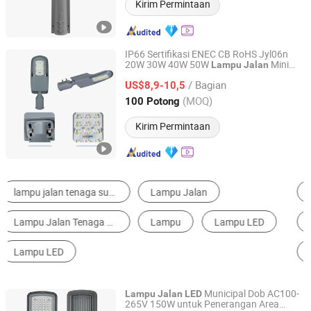
Kirim Permintaan
IP66 Sertifikasi ENEC CB RoHS Jyl06n
20W 30W 40W 50W
Mini
Lampu
Jalan
Ningbo Stellar Technology Co., Ltd.
untuk
dan Area Perumahan
LED
Jalan
/ Bagian
US$8,9-10,5
Zhejiang, China
Harga mulai 2021
(MOQ)
100 Potong
Kirim Permintaan
Lampu Surya
Lampu Jalanan LED
Lampu Jalanan
Lampu Panggung LED
Lampu Motif
Lampu Taman LED
Municipal Dob AC100-
Lampu
Jalan
LED
265V 150W untuk Penerangan Area
Shenzhen Qinhan Lighting Co., Ltd.