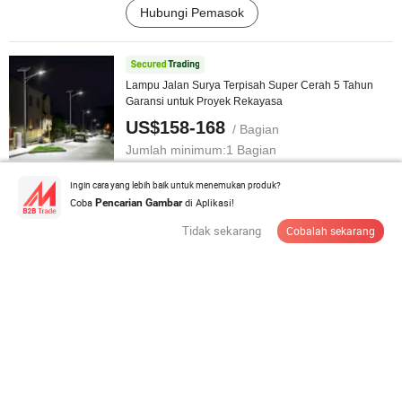
Hubungi Pemasok
Lampu Jalan Surya Terpisah Super Cerah 5 Tahun
Garansi untuk Proyek Rekayasa
US$158-168
/ Bagian
Jumlah minimum:
1 Bagian
Ingin cara yang lebih baik untuk menemukan produk?
Hubungi Pemasok
Coba
di Aplikasi!
Pencarian Gambar
Tidak sekarang
Cobalah sekarang
Lampu Jalan Tenaga Surya Luar Ruangan 30W 60W
150watt Lampu Jalan LED Tenaga ...
US$128-158
/ Bagian
Jumlah minimum:
2 Potong
Hubungi Pemasok