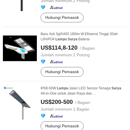
Jumlah minimum:
2 Potong
Hubungi Pemasok
Baru Asli Sgl5400 180lm W Efisiensi Tinggi 30ah
LiFePO4
Lampu
Surya
Baterai
US$114,8-120
/ Bagian
Jumlah minimum:
2 Potong
Hubungi Pemasok
IP68 60W
Lampu
Jalan LED Sensor Tenaga
Surya
All-in-One untuk Jalan Raya dan ...
US$200-500
/ Bagian
Jumlah minimum:
1 Bagian
Hubungi Pemasok