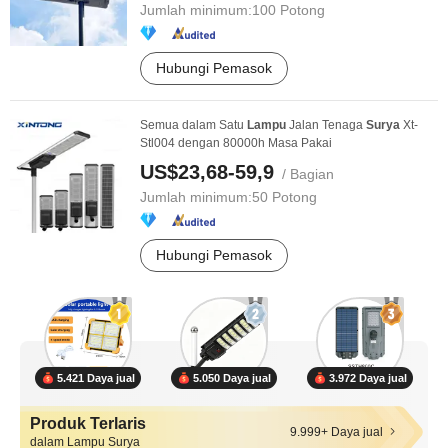
Jumlah minimum:
100 Potong
Hubungi Pemasok
Semua dalam Satu
Lampu
Jalan Tenaga
Surya
Xt-
Stl004 dengan 80000h Masa Pakai
US$23,68-59,9
/ Bagian
Jumlah minimum:
50 Potong
Hubungi Pemasok
5.421 Daya jual
5.050 Daya jual
3.972 Daya jual
Produk Terlaris
9.999+ Daya jual
dalam Lampu Surya