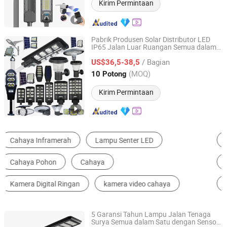
Kirim Permintaan
Pabrik Produsen Solar Distributor LED
IP65 Jalan Luar Ruangan Semua dalam
Zhongshan YAYE Lighting Co., Ltd.
Satu
COB SMD Lampu Sorot
Kamera
/ Bagian
Tembok Taman Jalan
US$36,5-38,5
2000/1500/1000/800/600/500/400/300
Guangdong, China
Harga mulai 2009
(MOQ)
10 Potong
Kirim Permintaan
Lampu Surya
Peralatan Diagnosis Medis
Perlengkapan Operasi
Lampu Jalanan LED
Lampu Jalanan
Lampu Panggung LED
5 Garansi Tahun Lampu Jalan Tenaga
Surya Semua dalam Satu dengan Sensor
Ningbo Jovesun Intelligent Technology Co., Ltd