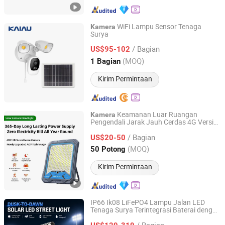
WiFi Lampu Sensor Tenaga
Kamera
Surya
Ningbo Haishu Kaiau Electronics Co., Ltd.
/ Bagian
US$95-102
Zhejiang, China
Harga mulai 2011
(MOQ)
1 Bagian
Kirim Permintaan
Keamanan Luar Ruangan
Kamera
Pengendali Jarak Jauh Cerdas 4G Versi
World-Dawn Lighting Co., Limited
IP66 Tahan Air Lampu Banjir Tenaga
/ Bagian
Surya
US$20-50
Guangdong, China
Harga mulai 2011
(MOQ)
50 Potong
Kirim Permintaan
IP66 Ik08 LiFePO4 Lampu Jalan LED
Tenaga Surya Terintegrasi Baterai dengan
Changzhou Maxtree Technology Co.,Ltd.
CCTV
Kamera
/ Bagian