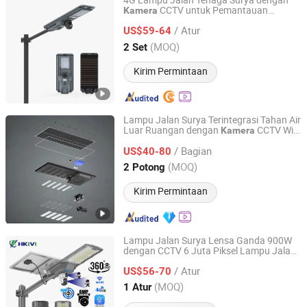
4G Lampu Jalan Tenaga Surya dengan
CCTV untuk Pemantauan
Kamera
Shenzhen Lecheng(Ecosolar) Lighting Co., Ltd.
Keamanan Jarak Jauh
/ Atur
US$59-64
Guangdong, China
Harga mulai 2022
(MOQ)
2 Set
Kirim Permintaan
Lampu Jalan Surya Terintegrasi Tahan Air
Luar Ruangan dengan
CCTV WiFi
Kamera
Yangzhou Jieyao Lighting Equipment Co., Ltd
4G
/ Bagian
US$40-80
Jiangsu, China
Harga mulai 2026
(MOQ)
2 Potong
Kirim Permintaan
Lampu Jalan Surya Lensa Ganda 900W
dengan CCTV 6 Juta Piksel Lampu Jalan
Sichuan Roncy Technology Co., Ltd.
LED Surya dengan
Eseecloud
Kamera
/ Atur
US$56-70
Sichuan, China
Harga mulai 2025
(MOQ)
1 Atur