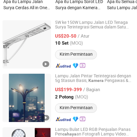
Apa itu Lampu Jalan
Apa itu Lampu Sorot LED
Apa itu Semua 
Surya Cerdas All in One
Surya dengan Kamera
Satu Lampu Ja
IoT dengan 4G Kamera
HD untuk Pemantauan
Tenaga Surya 
WiFi
Reflektor 100
5W ke 150W Lampu Jalan LED Tenaga
Lampu Jalan
Surya Terintegrasi Semua dalam Satu
Yangzhou HePu Lighting Technology Co., Ltd.
dengan
CCTV
Kamera
/ Atur
US$20-50
Jiangsu, China
Harga mulai 2020
(MOQ)
10 Set
Kirim Permintaan
Lampu Jalan Pintar Terintegrasi dengan
5g Stasiun Basis,
Pengawas &
Kamera
Zhongjing Rongguang New Energy Jiangsu Co., Ltd.
Pen
an LED - Lampu Jalan IoT
cahaya
/ Bagian
untuk Jalan Kota
US$199-399
Jiangsu, China
Harga mulai 2025
(MOQ)
2 Potong
Kirim Permintaan
Lampu Bulat LED RGB Penjualan Panas
Pen
an Fotografi Lampu Video
cahaya
Ubaiyi Optoelectronic Technology (Shenzhen) Co., Ltd.