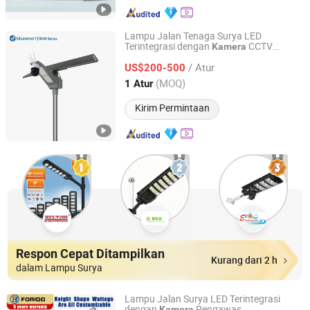
Lampu Jalan Tenaga Surya LED
Terintegrasi dengan
CCTV
Kamera
Bluesmart Solar PV Co., Ltd.
Berdaya Tinggi
/ Atur
US$200-500
Guangdong, China
Harga mulai 2016
(MOQ)
1 Atur
Kirim Permintaan
Respon Cepat Ditampilkan
Kurang dari 2 h
dalam Lampu Surya
Lampu Jalan Surya LED Terintegrasi
dengan
Pengawas
Kamera