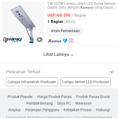
5W-120W Lampu Jalan LED Surya Semua
Dalam Satu dengan
yang Dapat
Kamera
Yangzhou HePu Lighting Technology Co., Ltd.
Disesuaikan
/ Bagian
US$160-200
Jiangsu, China
Harga mulai 2020
(MOQ)
1 Bagian
Kirim Permintaan
Lihat Lainnya
Pencarian Terkait
Cahaya Inframerah Produsen
Lampu Senter LED Produsen
Cahaya Pohon Produsen
Cahaya Produsen
Produk Populer
Harga Produk Panas
Produk Panas Grosir
Pembeli bintang
Situs PC
Wawasan
Kamera Digital Ringan Pabrik
kamera video cahaya Pabrik
Amplop
Perjanjian Pengguna
Kebijakan Privasi
Hubungi
Kamera Cahaya Rendah Pabrik
Kamera Resolusi Pabrik
Copyright © 2026 Focus Technology Co., Ltd. All Rights Reserved