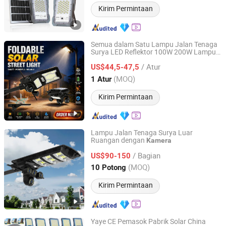
Kirim Permintaan
Semua dalam Satu Lampu Jalan Tenaga
Surya LED Reflektor 100W 200W Lampu
Sichuan Roncy Technology Co., Ltd.
Jalan
/ Atur
US$44,5-47,5
Sichuan, China
Harga mulai 2025
(MOQ)
1 Atur
Kirim Permintaan
Lampu Jalan Tenaga Surya Luar
Ruangan dengan
Kamera
Xi'an Lintong District Xiangrui Hongsheng New Energy
Technology Co., Ltd.
/ Bagian
US$90-150
(MOQ)
10 Potong
Shaanxi, China
Harga mulai 2026
Kirim Permintaan
Yaye CE Pemasok Pabrik Solar China