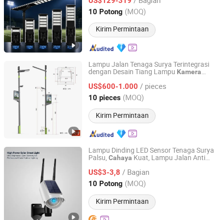
US$129-319
Jiangsu, China
Harga mulai 2017
(MOQ)
10 Potong
Kirim Permintaan
Lampu Jalan Tenaga Surya Terintegrasi
dengan Desain Tiang Lampu
Kamera
Ddk Tech Elecfacility Yangzhou Co., Ltd
CCTV untuk Luar Ruangan di Kota
/ pieces
Cerdas
US$600-1.000
Jiangsu, China
Harga mulai 2025
(MOQ)
10 pieces
Kirim Permintaan
Lampu Dinding LED Sensor Tenaga Surya
Palsu,
Kuat, Lampu Jalan Anti
Cahaya
Zhangzhou Gengdi Trading Co., Ltd.
Pencurian
/ Bagian
US$3-3,8
Fujian, China
Harga mulai 2026
(MOQ)
10 Potong
Kirim Permintaan