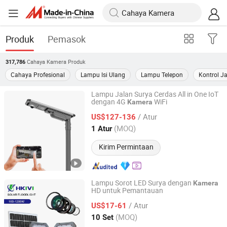
Produk
Pemasok
Cahaya Kamera
Produk
317,786
Cahaya Profesional
Lampu Isi Ulang
Lampu Telepon
Kontrol J
Lampu Jalan Surya Cerdas All in One IoT
dengan 4G
WiFi
Kamera
Shenzhen Beatles Energy Technology Co., Ltd.
/ Atur
US$127-136
Guangdong, China
Harga mulai 2025
(MOQ)
1 Atur
Kirim Permintaan
Lampu Sorot LED Surya dengan
Kamera
HD untuk Pemantauan
Sichuan Roncy Technology Co., Ltd.
/ Atur
US$17-61
Sichuan, China
Harga mulai 2025
(MOQ)
10 Set