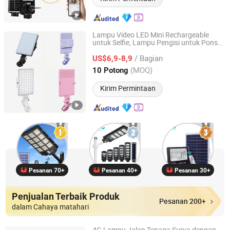
Lampu Video LED Mini Rechargeable
untuk Selfie, Lampu Pengisi untuk Ponsel,
Guangzhou Futu Intelligent Technology Co., Ltd
Laptop, dan
Kamera
/ Bagian
US$6,9-8,9
Guangdong, China
Harga mulai 2024
(MOQ)
10 Potong
Kirim Permintaan
Pesanan 70+
Pesanan 40+
Pesanan 30+
Penjualan Terbaik Produk
Pesanan 200+
dalam Cahaya matahari