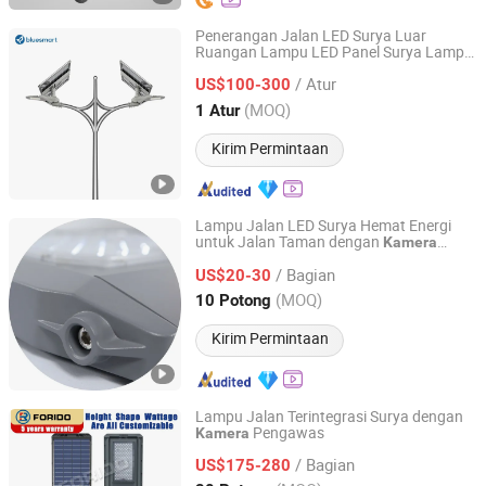
Penerangan Jalan LED Surya Luar
Ruangan Lampu LED Panel Surya Lampu
Bluesmart Solar PV Co., Ltd.
LED Surya dengan
Kamera
/ Atur
US$100-300
Guangdong, China
Harga mulai 2016
(MOQ)
1 Atur
Kirim Permintaan
Lampu Jalan LED Surya Hemat Energi
untuk Jalan Taman dengan
Kamera
Jiangsu Shixin Electric Group Co., Ltd.
Jalan yang Disesuaikan
/ Bagian
US$20-30
Jiangsu, China
Harga mulai 2013
(MOQ)
10 Potong
Kirim Permintaan
Lampu Jalan Terintegrasi Surya dengan
Pengawas
Kamera
Yangzhou Forido Photoelectric Technology Co., Ltd.
/ Bagian
US$175-280