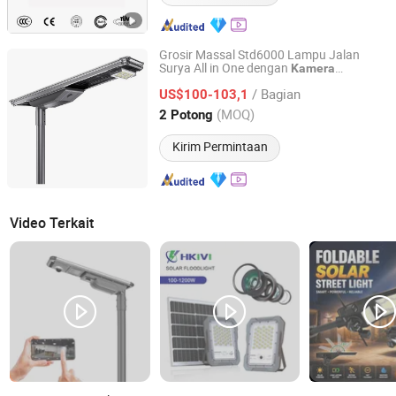
Grosir Massal Std6000 Lampu Jalan
Surya All in One dengan
Kamera
Jiangsu Longen Lighting Co., Ltd.
Aluminium Die Cast Opsional
/ Bagian
US$100-103,1
Jiangsu, China
Harga mulai 2026
(MOQ)
2 Potong
Kirim Permintaan
Video Terkait