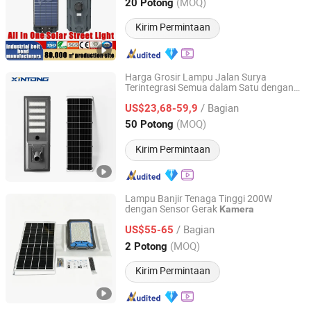
Jiangsu, China
Harga mulai 2024
(MOQ)
20 Potong
Kirim Permintaan
Harga Grosir Lampu Jalan Surya
Terintegrasi Semua dalam Satu dengan
Yangzhou Xintong Transport Equipment Group Co., Ltd.
Lampu Jalan Surya Cerdas yang
/ Bagian
Dilengkapi
US$23,68-59,9
Kamera
Jiangsu, China
Harga mulai 2019
(MOQ)
50 Potong
Kirim Permintaan
Lampu Banjir Tenaga Tinggi 200W
dengan Sensor Gerak
Kamera
Sichuan Haoyuan Deju Technology Co., Ltd.
/ Bagian
US$55-65
Sichuan, China
Harga mulai 2025
(MOQ)
2 Potong
Kirim Permintaan