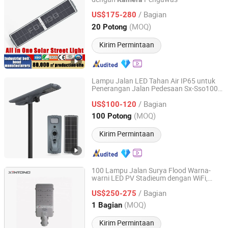
Yangzhou Forido Photoelectric Technology Co., Ltd.
/ Bagian
US$175-280
Jiangsu, China
Harga mulai 2024
(MOQ)
20 Potong
Kirim Permintaan
Lampu Jalan LED Tahan Air IP65 untuk
Penerangan Jalan Pedesaan Sx-Sso100c
Jiangsu Shixin Electric Group Co., Ltd.
100W dengan
PT 4G
Kamera
/ Bagian
US$100-120
Jiangsu, China
Harga mulai 2013
(MOQ)
100 Potong
Kirim Permintaan
100 Lampu Jalan Surya Flood Warna-
warni LED PV Stadieum dengan WiFi,
Yangzhou Xintong Transport Equipment Group Co., Ltd.
Bluetooth, dan
Kamera
/ Bagian
US$250-275
Jiangsu, China
Harga mulai 2019
(MOQ)
1 Bagian
Kirim Permintaan