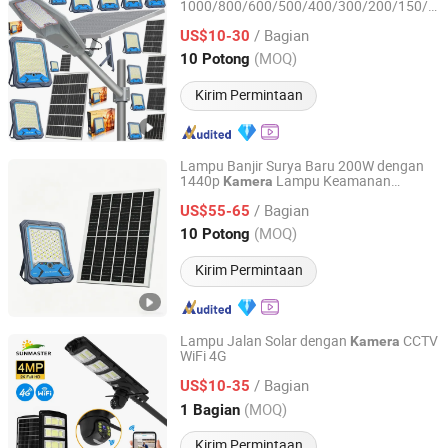
1000/800/600/500/400/300/200/150/10
Zhongshan YAYE Lighting Co., Ltd.
4G
CCTV WiFi ABS Tahan Air
Kamera
/ Bagian
Aluminium Lampu Sorot Dinding Taman
US$10-30
Halaman
Guangdong, China
Harga mulai 2009
(MOQ)
10 Potong
Kirim Permintaan
Lampu Banjir Surya Baru 200W dengan
1440p
Lampu Keamanan
Kamera
Sichuan Haoyuan Deju Technology Co., Ltd.
Tenaga Surya Sensor Gerak Lampu
/ Bagian
Dinding IP66 Tahan Air Lampu Banjir
US$55-65
Taman
Sichuan, China
Harga mulai 2025
(MOQ)
10 Potong
Kirim Permintaan
Lampu Jalan Solar dengan
CCTV
Kamera
WiFi 4G
Jinhua SunMaster Solar Co., Ltd.
/ Bagian
US$10-35
Zhejiang, China
Harga mulai 2008
(MOQ)
1 Bagian
Kirim Permintaan