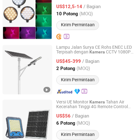
Magnetik dengan Cold Shoe untuk
/ Bagian
DSLR Smartphone Mic-R66RGB
US$12,5-14
Kamera
Guangdong, China
Harga mulai 2025
(MOQ)
10 Potong
Kirim Permintaan
Lampu Jalan Surya CE Rohs ENEC LED
Terpisah dengan
CCTV 1080P
Kamera
Shenzhen BBier Lighting Co., Ltd.
50W 80W 100W Lampu Jalan Surya
/ Bagian
US$45-399
Guangdong, China
Harga mulai 2012
(MOQ)
2 Potong
Kirim Permintaan
Versi UE Monitor
Tahan Air
Kamera
Kecerahan Tinggi 4G Remote Control
Yangzhou Bessent Trading Co., Ltd.
400W Lampu Sorot Surya LED
/ Bagian
US$56
Jiangsu, China
Harga mulai 2022
(MOQ)
6 Potong
Kirim Permintaan