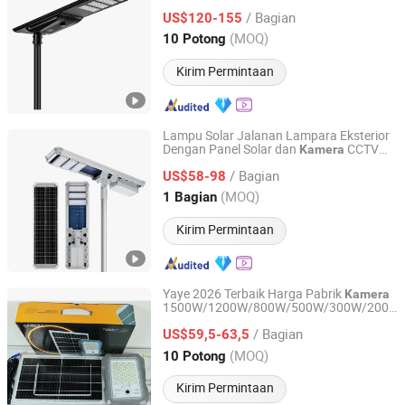
Gerak dan
CCTV
Kamera
/ Bagian
US$120-155
Zhejiang, China
Harga mulai 2025
(MOQ)
10 Potong
Kirim Permintaan
Lampu Solar Jalanan Lampara Eksterior
Dengan Panel Solar dan
CCTV
Kamera
Jinhua SunMaster Solar Co., Ltd.
WiFi 4G
/ Bagian
US$58-98
Zhejiang, China
Harga mulai 2008
(MOQ)
1 Bagian
Kirim Permintaan
Yaye 2026 Terbaik Harga Pabrik
Kamera
1500W/1200W/800W/500W/300W/200W
Zhongshan YAYE Lighting Co., Ltd.
Lampu Sorot LED Solar Luar Ruangan
/ Bagian
dengan Remote Kontrol Baterai Lithium
US$59,5-63,5
Guangdong, China
Harga mulai 2009
(MOQ)
10 Potong
Kirim Permintaan