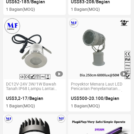
Lampu Sorot LED Tahan
Sementara, Restorasi Karya
US$62-185/Bagian
US$83-208/Bagian
Ledakan untuk Fasilitas
Seni, Pencahayaan Galeri Seni
1 Bagian
(MOQ)
1 Bagian
(MOQ)
Penyimpanan Industri Berat
Atex
DC12V-24V 3W/1W Bawah
Proyektor Menara Laut LED
Tanah IP68 Lampu Lantai
Pencarian Penyelamatan
Tertanam Tahan Air LED RGB
Sorot Pencarian IP66 Kapal
untuk Dek Luar Ruangan
Laut 300W 400W 500W 600W
US$3,2-17/Bagian
US$500-20.100/Bagian
untuk Pencahayaan Taman
Jarak Proyeksi 2km 3km Sorot
1 Bagian
(MOQ)
1 Bagian
(MOQ)
Lanskap Kolam Renang
Pencarian Titik