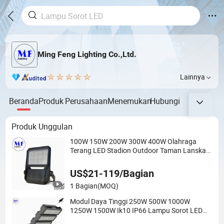
Ming Feng Lighting Co.,Ltd.
Lainnya
Beranda
Produk
Perusahaan
Menemukan
Hubungi
Produk Unggulan
100W 150W 200W 300W 400W Olahraga
Terang LED Stadion Outdoor Taman Lanskap
Lapangan Tenis Halaman IP67 Tahan Air
Tahan Debu Lampu Sorot LED
US$21-119/Bagian
1 Bagian
(MOQ)
Modul Daya Tinggi 250W 500W 1000W
1250W 1500W Ik10 IP66 Lampu Sorot LED
Olahraga Tenis Tahan Air Outdoor untuk