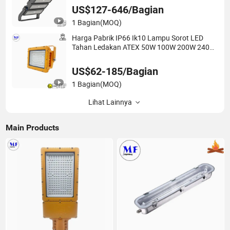
Stadion Sepak Bola Lapangan
US$127-646/Bagian
1 Bagian
(MOQ)
Harga Pabrik IP66 Ik10 Lampu Sorot LED
Tahan Ledakan ATEX 50W 100W 200W 240W
Lampu Sorot Tahan Ledakan LED
Pencahayaan Profesional untuk Laut Lepas
US$62-185/Bagian
dan Halaman
1 Bagian
(MOQ)
Lihat Lainnya
Main Products