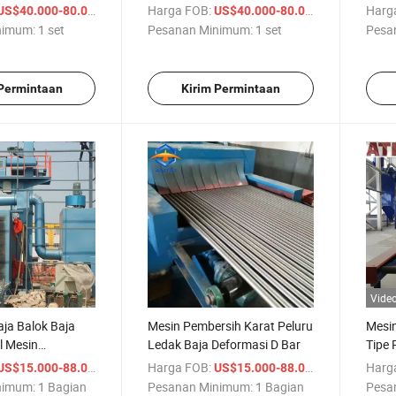
/ set
Harga FOB:
/ set
Harg
US$40.000-80.000
US$40.000-80.000
nimum:
1 set
Pesanan Minimum:
1 set
Pesa
 Permintaan
Kirim Permintaan
Vide
ja Balok Baja
Mesin Pembersih Karat Peluru
Mesi
l Mesin
Ledak Baja Deformasi D Bar
Tipe 
andblast
/ Bagian
Harga FOB:
/ Bagian
Harg
US$15.000-88.000
US$15.000-88.000
nimum:
1 Bagian
Pesanan Minimum:
1 Bagian
Pesa