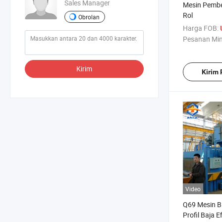
Sales Manager
Mesin Pembe
Rol
Obrolan
Harga FOB:
Pesanan Mi
Kirim
Kirim
Video
Q69 Mesin Bl
Profil Baja E