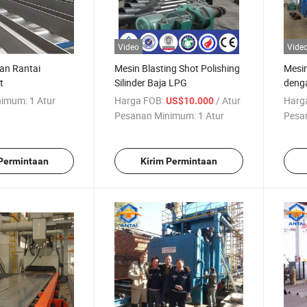
Video
Vide
an Rantai
Mesin Blasting Shot Polishing
Mesin
t
Silinder Baja LPG
deng
nimum:
1 Atur
Harga FOB:
/ Atur
Harg
US$10.000
Pesanan Minimum:
1 Atur
Pesa
 Permintaan
Kirim Permintaan