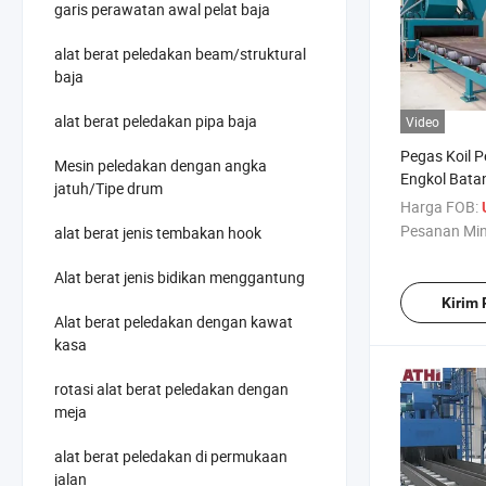
garis perawatan awal pelat baja
alat berat peledakan beam/struktural
baja
alat berat peledakan pipa baja
Video
Pegas Koil 
Mesin peledakan dengan angka
Engkol Bat
jatuh/Tipe drum
Mesin Penye
Harga FOB:
Pesanan Mi
alat berat jenis tembakan hook
Alat berat jenis bidikan menggantung
Kirim
Alat berat peledakan dengan kawat
kasa
rotasi alat berat peledakan dengan
meja
alat berat peledakan di permukaan
jalan