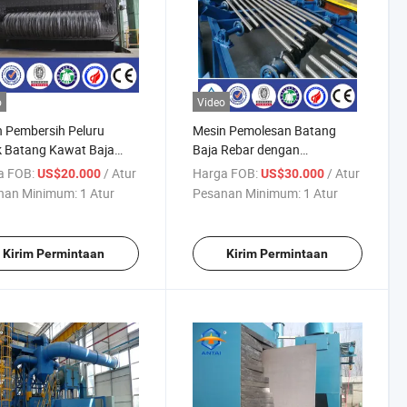
o
Video
 Pembersih Peluru
Mesin Pemolesan Batang
k Batang Kawat Baja
Baja Rebar dengan
m Gulungan
Pembersihan Ledakan Pasir
a FOB:
/ Atur
Harga FOB:
/ Atur
US$20.000
US$30.000
nan Minimum:
1 Atur
Pesanan Minimum:
1 Atur
Kirim Permintaan
Kirim Permintaan