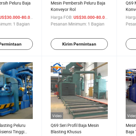
rsih Peluru Baja
Mesin Pembersih Peluru Baja
Q69 M
Konveyor Rol
Konve
/ Bagian
Harga FOB:
/ Bagian
Harg
US$30.000-80.000
US$30.000-80.000
nimum:
1 Bagian
Pesanan Minimum:
1 Bagian
Pesa
 Permintaan
Kirim Permintaan
Video
Vide
asting Peluru
Q69 Seri Profil Baja Mesin
Mesin
fisiensi Tinggi
Blasting Khusus
Baja 