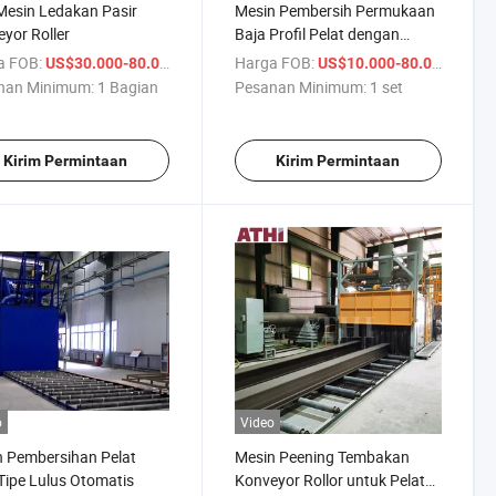
esin Ledakan Pasir
Mesin Pembersih Permukaan
yor Roller
Baja Profil Pelat dengan
Pengeblasan Pasir Abrasif
a FOB:
/ Bagian
Harga FOB:
/ set
US$30.000-80.000
US$10.000-80.000
Konveyor Rol
nan Minimum:
1 Bagian
Pesanan Minimum:
1 set
Kirim Permintaan
Kirim Permintaan
o
Video
 Pembersihan Pelat
Mesin Peening Tembakan
Tipe Lulus Otomatis
Konveyor Rollor untuk Pelat