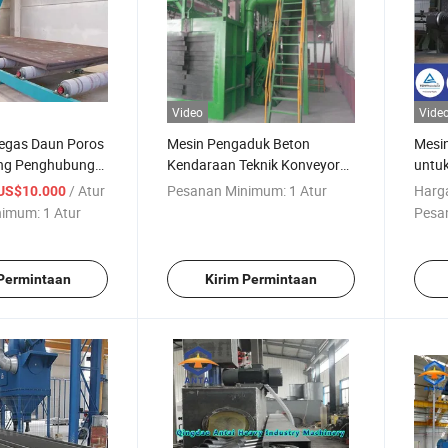
Video
Vide
Pegas Daun Poros
Mesin Pengaduk Beton
Mesin
ang Penghubung
Kendaraan Teknik Konveyor
untu
mprot Pasir
Rol Mesin Penyemprot Pasir
dala
/ Atur
Pesanan Minimum:
1 Atur
Harg
US$10.000
nimum:
1 Atur
Pesa
 Permintaan
Kirim Permintaan