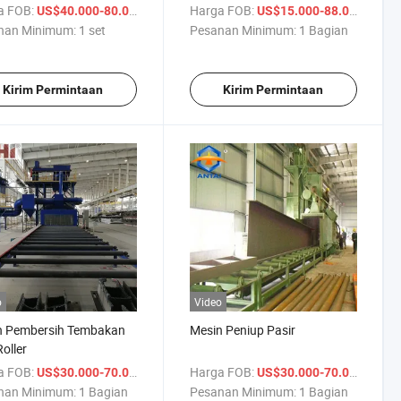
Baja dan Baja Profil
a FOB:
/ set
Harga FOB:
/ Bag
US$40.000-80.000
US$15.000-88.000
nan Minimum:
1 set
Pesanan Minimum:
1 Bagian
Kirim Permintaan
Kirim Permintaan
o
Video
n Pembersih Tembakan
Mesin Peniup Pasir
Roller
a FOB:
/ Bagian
Harga FOB:
/ Bag
US$30.000-70.000
US$30.000-70.000
nan Minimum:
1 Bagian
Pesanan Minimum:
1 Bagian