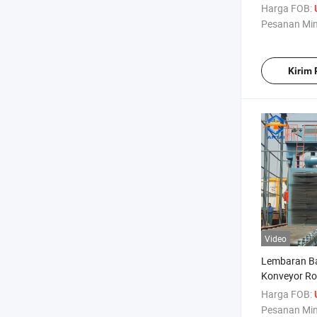
Terlaris
Harga FOB:
Pesanan Mi
Kirim
Video
Lembaran Ba
Konveyor Ro
Pembersih S
Harga FOB:
Pesanan Mi