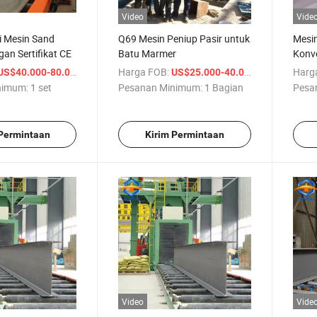
Video
Vide
i Mesin Sand
Q69 Mesin Peniup Pasir untuk
Mesi
gan Sertifikat CE
Batu Marmer
Konve
/ set
Harga FOB:
/ Bagian
Harg
US$40.000-80.000
US$25.000-40.000
nimum:
1 set
Pesanan Minimum:
1 Bagian
Pesa
 Permintaan
Kirim Permintaan
Video
Vide