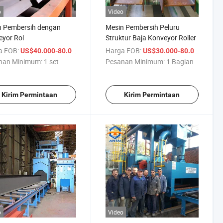
o
Video
n Pembersih dengan
Mesin Pembersih Peluru
yor Rol
Struktur Baja Konveyor Roller
a FOB:
/ set
Harga FOB:
/ Bag
US$40.000-80.000
US$30.000-80.000
nan Minimum:
1 set
Pesanan Minimum:
1 Bagian
Kirim Permintaan
Kirim Permintaan
o
Video