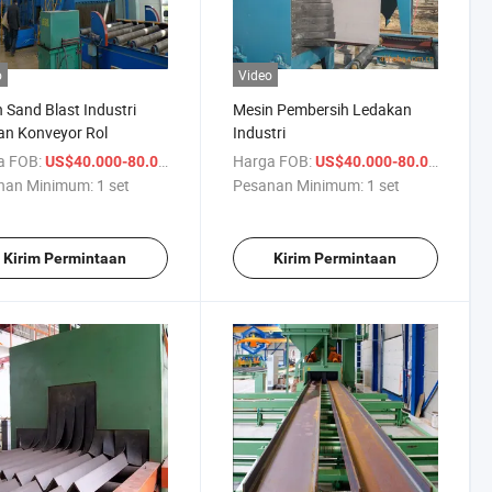
o
Video
 Sand Blast Industri
Mesin Pembersih Ledakan
an Konveyor Rol
Industri
a FOB:
/ set
Harga FOB:
/ set
US$40.000-80.000
US$40.000-80.000
nan Minimum:
1 set
Pesanan Minimum:
1 set
Kirim Permintaan
Kirim Permintaan