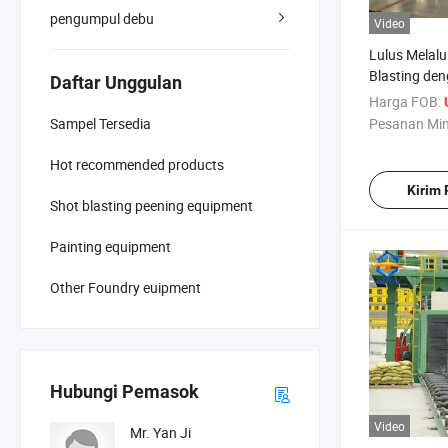
pengumpul debu
Video
Lulus Melalu
Blasting den
Daftar Unggulan
Harga FOB:
Sampel Tersedia
Pesanan Mi
Hot recommended products
Kirim
Shot blasting peening equipment
Painting equipment
Other Foundry euipment
Hubungi Pemasok
Video
Mr. Yan Ji