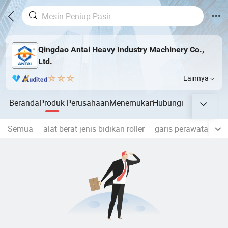
Qingdao Antai Heavy Industry Machinery Co.,
Ltd.
Lainnya
Beranda
Produk
Perusahaan
Menemukan
Hubungi
Semua
alat berat jenis bidikan roller
garis perawatan awa