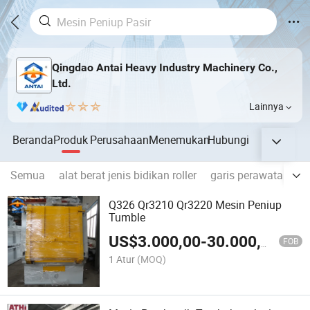
Qingdao Antai Heavy Industry Machinery Co.,
Ltd.
Lainnya
Beranda
Produk
Perusahaan
Menemukan
Hubungi
Semua
alat berat jenis bidikan roller
garis perawatan awa
Q326 Qr3210 Qr3220 Mesin Peniup
Tumble
US$
3.000,00
-
30.000,00
FOB
1 Atur
(MOQ)