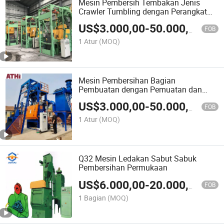
Mesin Pembersih Tembakan Jenis
Crawler Tumbling dengan Perangkat
Memuat dan Membongkar
US$
3.000,00
-
50.000,00
FOB
1 Atur
(MOQ)
Mesin Pembersihan Bagian
Pembuatan dengan Pemuatan dan
Pembongkaran Otomatis serta
US$
3.000,00
-
50.000,00
Pengeblasan Peluru
FOB
1 Atur
(MOQ)
Q32 Mesin Ledakan Sabut Sabuk
Pembersihan Permukaan
US$
6.000,00
-
20.000,00
FOB
1 Bagian
(MOQ)