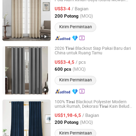
Shaoxing City Xinlan Textile CO., LTD.
untuk Ruang Tamu
/ Bagian
US$3-4
Zhejiang, China
Harga mulai 2020
(MOQ)
200 Potong
Kirim Permintaan
2026
Blackout Siap Pakai Baru dari
Tirai
China untuk Ruang Tamu
NINGBO JHF TEXTILE CO., LTD.
/ pcs
US$3-4,5
Zhejiang, China
Harga mulai 2013
(MOQ)
600 pcs
Kirim Permintaan
100%
Blackout Polyester Modern
Tirai
untuk Rumah, Dekorasi
Kain Beludru
Tirai
Shaoxing Dongjing Mechanical Instrument&Equipment
Mewah untuk Ruang Tamu, Cortinas Para
Co., Ltd.
/ Bagian
EL Hogar
US$1,98-6,5
(MOQ)
200 Potong
Zhejiang, China
Harga mulai 2024
Kirim Permintaan