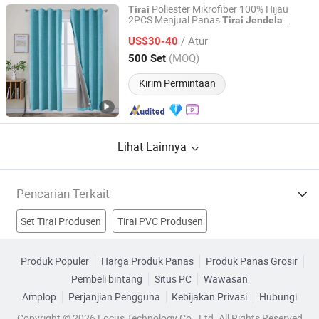
Poliester Mikrofiber 100% Hijau
Tirai
2PCS Menjual Panas
Tirai
Jendela
Chengdu Molee Textile Co., Ltd.
Blackout Kamar Bayi Kamar Tidur Ruang
/ Atur
Tamu Warna Polos Tekstil Rumah Siap
US$30-40
Pakai
Tirai
Sichuan, China
Harga mulai 2023
(MOQ)
500 Set
Kirim Permintaan
Lihat Lainnya
Pencarian Terkait
Set Tirai Produsen
Tirai PVC Produsen
Tekstil Tirai Produsen
jendela Produsen
Produk Populer
Harga Produk Panas
Produk Panas Grosir
Pembeli bintang
Situs PC
Wawasan
Kain Tirai Jendela Pabrik
Tirai Jendela Mobil Pabrik
Amplop
Perjanjian Pengguna
Kebijakan Privasi
Hubungi
Tirai Jendela Dapur Pabrik
Kain Tirai Pabrik
Copyright © 2026 Focus Technology Co., Ltd. All Rights Reserved