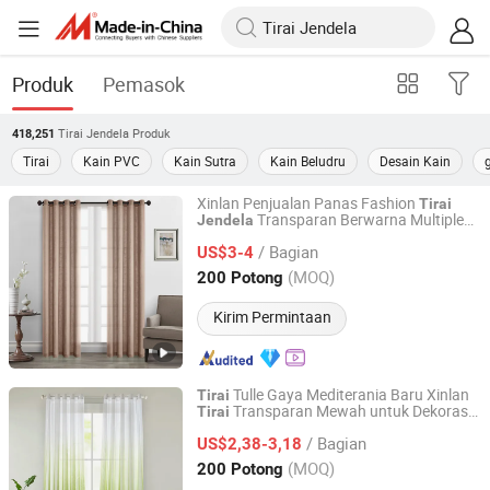
Produk
Pemasok
Tirai Jendela
Produk
418,251
Tirai
Kain PVC
Kain Sutra
Kain Beludru
Desain Kain
g
Xinlan Penjualan Panas Fashion
Tirai
Transparan Berwarna Multiple
Jendela
Shaoxing City Xinlan Textile CO., LTD.
untuk Kamar Tidur Ruang Tamu
/ Bagian
Berkualitas Tinggi
US$3-4
Zhejiang, China
Harga mulai 2020
(MOQ)
200 Potong
Kirim Permintaan
Tulle Gaya Mediterania Baru Xinlan
Tirai
Transparan Mewah untuk Dekorasi
Tirai
Shaoxing City Xinlan Textile CO., LTD.
Rumah dan Kantor yang Chic
Jendela
/ Bagian
US$2,38-3,18
Zhejiang, China
Harga mulai 2020
(MOQ)
200 Potong