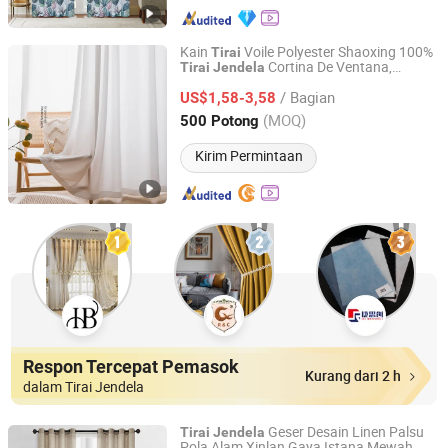
Kain
Voile Polyester Shaoxing 100%
Tirai
Cortina De Ventana,
Tirai
Jendela
Shaoxing Dongjing Mechanical Instrument&Equipment
Dekorasi Modern
Tirai
Jendela
Co., Ltd.
/ Bagian
Transparan untuk Rumah
US$1,58-3,58
(MOQ)
500 Potong
Zhejiang, China
Harga mulai 2024
Kirim Permintaan
Respon Tercepat Pemasok
Kurang dari 2 h
dalam Tirai Jendela
Geser Desain Linen Palsu
Tirai
Jendela
Pola Alam Xinlan Gaya Istana Mewah