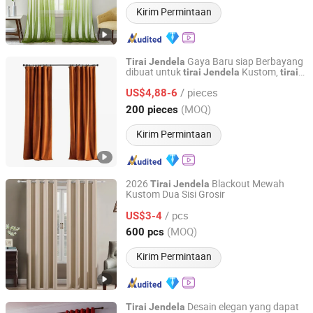
Kirim Permintaan
Gaya Baru siap Berbayang
Tirai
Jendela
dibuat untuk
Kustom,
tirai
Jendela
tirai
Shaoxing City Xinlan Textile CO., LTD.
dapat Hitam
Jendela
/ pieces
US$4,88-6
Zhejiang, China
Harga mulai 2020
(MOQ)
200 pieces
Kirim Permintaan
2026
Blackout Mewah
Tirai
Jendela
Kustom Dua Sisi Grosir
NINGBO JHF TEXTILE CO., LTD.
/ pcs
US$3-4
Zhejiang, China
Harga mulai 2013
(MOQ)
600 pcs
Kirim Permintaan
Desain elegan yang dapat
Tirai
Jendela