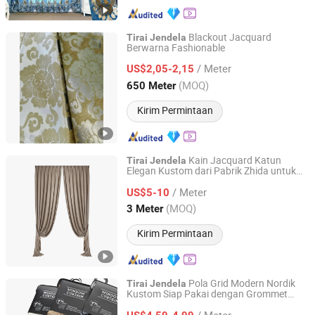
Blackout Jacquard
Tirai
Jendela
Berwarna Fashionable
Shaoxing Honsam Textile Co., Ltd.
/ Meter
US$2,05-2,15
Zhejiang, China
Harga mulai 2020
(MOQ)
650 Meter
Kirim Permintaan
Kain Jacquard Katun
Tirai
Jendela
Elegan Kustom dari Pabrik Zhida untuk
GUANGDONG ZHIDA FURNISHINGS INDUSTRIAL CO., LTD
Dekorasi Rumah
/ Meter
US$5-10
Guangdong, China
Harga mulai 2016
(MOQ)
3 Meter
Kirim Permintaan
Pola Grid Modern Nordik
Tirai
Jendela
Kustom Siap Pakai dengan Grommet
Meiyi International Group Limited
untuk Kamar Tidur
/ Meter