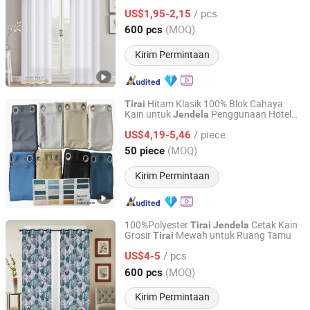
/ pcs
US$1,95-2,15
Zhejiang, China
Harga mulai 2013
(MOQ)
600 pcs
Kirim Permintaan
Hitam Klasik 100% Blok Cahaya
Tirai
Kain untuk
Penggunaan Hotel
Jendela
Shaoxing Xinyue Textile Co., Ltd.
Rumah Sakit-Beli
Tirai
/ piece
US$4,19-5,46
Zhejiang, China
Harga mulai 2025
(MOQ)
50 piece
Kirim Permintaan
100%Polyester
Cetak Kain
Tirai
Jendela
Grosir
Mewah untuk Ruang Tamu
Tirai
NINGBO JHF TEXTILE CO., LTD.
/ pcs
US$4-5
Zhejiang, China
Harga mulai 2013
(MOQ)
600 pcs
Kirim Permintaan