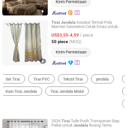
Kirim Permintaan
Insulasi Termal Pola
Tirai
Jendela
Marmer Geometris Cetak Emas untuk
Shaoxing Xinyue Textile Co., Ltd.
Ruang Tamu Rumah
/ piece
US$3,55-4,59
Zhejiang, China
Harga mulai 2025
(MOQ)
50 piece
Kirim Permintaan
Profil Aluminium
Jaring Kawat Stainless
Tirai Jendela
Pagar Rantai
Tirai Blackout
Jaring Kawat Lainnya
2026
Tulle Putih Transparan Siap
Tirai
Pakai untuk
Ruang Tamu
Jendela
NINGBO JHF TEXTILE CO., LTD.