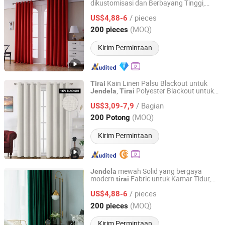
dikustomisasi dan Berbayang Tinggi,
Shaoxing City Xinlan Textile CO., LTD.
Bayangan tebal Blackout untuk ruang
/ pieces
keluarga
US$4,88-6
Zhejiang, China
Harga mulai 2020
(MOQ)
200 pieces
Kirim Permintaan
Kain Linen Palsu Blackout untuk
Tirai
,
Polyester Blackout untuk
Jendela
Tirai
Shaoxing Dongjing Mechanical Instrument&Equipment
Dekorasi Kamar Tidur,
Insulasi
Tirai
Co., Ltd.
/ Bagian
Mewah untuk Rumah Cortina De Ventana
US$3,09-7,9
(MOQ)
200 Potong
Zhejiang, China
Harga mulai 2024
Kirim Permintaan
mewah Solid yang bergaya
Jendela
modern
Fabric untuk Kamar Tidur,
tirai
Shaoxing City Xinlan Textile CO., LTD.
Penjualan langsung Pabrik
Hitam
tirai
/ pieces
berkualitas Tinggi
US$4,88-6
Zhejiang, China
Harga mulai 2020
(MOQ)
200 pieces
Kirim Permintaan