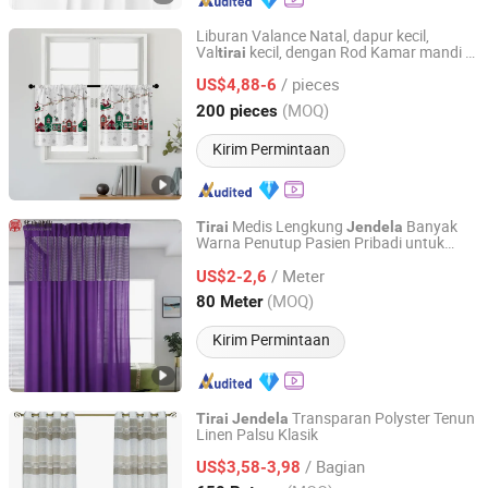
Liburan Valance Natal, dapur kecil,
Val
kecil, dengan Rod Kamar mandi di
tirai
Shaoxing City Xinlan Textile CO., LTD.
rumah pertanian di saku dan
pendek
tirai
/ pieces
untuk binatu
US$4,88-6
Zhejiang, China
Harga mulai 2020
(MOQ)
200 pieces
Kirim Permintaan
Medis Lengkung
Banyak
Tirai
Jendela
Warna Penutup Pasien Pribadi untuk
Huakang Medical Technology (Tianjin) Co., Ltd.
Rumah Sakit
/ Meter
US$2-2,6
Tianjin, China
Harga mulai 2023
(MOQ)
80 Meter
Kirim Permintaan
Transparan Polyster Tenun
Tirai
Jendela
Linen Palsu Klasik
Shaoxing Honsam Textile Co., Ltd.
/ Bagian
US$3,58-3,98