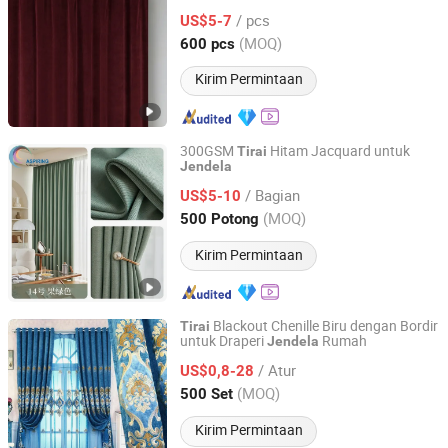
Tamu
/ pcs
US$5-7
Zhejiang, China
Harga mulai 2013
(MOQ)
600 pcs
Kirim Permintaan
300GSM
Hitam Jacquard untuk
Tirai
Jendela
HangZhou Aspiring Textile and Accessories Co., Ltd.
/ Bagian
US$5-10
Zhejiang, China
Harga mulai 2013
(MOQ)
500 Potong
Kirim Permintaan
Blackout Chenille Biru dengan Bordir
Tirai
untuk Draperi
Rumah
Jendela
Chengdu Molee Textile Co., Ltd.
/ Atur
US$0,8-28
Sichuan, China
Harga mulai 2023
(MOQ)
500 Set
Kirim Permintaan