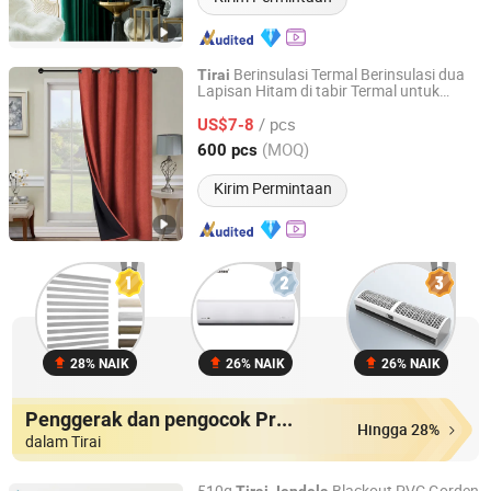
Berinsulasi Termal Berinsulasi dua
Tirai
Lapisan Hitam di tabir Termal untuk
NINGBO JHF TEXTILE CO., LTD.
Ruang keluarga
/ pcs
US$7-8
Zhejiang, China
Harga mulai 2013
(MOQ)
600 pcs
Kirim Permintaan
28% NAIK
26% NAIK
26% NAIK
Penggerak dan pengocok Produk
Hingga 28%
dalam Tirai