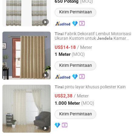
Zhejiang, China
Harga mulai 2020
(MOQ)
650 Potong
Kirim Permintaan
Fabrik Dekoratif Lembut Motorisasi
Tirai
Ukuran Kustom untuk
Kamar
Jendela
SHAOXING KEQIAO HENGFENG CURTAIN FACTORY
Tidur
/ Meter
US$14-18
Zhejiang, China
Harga mulai 2008
(MOQ)
1 Meter
Kirim Permintaan
pintu layar khusus poliester Kain
Tirai
Ningbo Yuqi Textile Co., Ltd.
/ Meter
US$2,38
(MOQ)
1.000 Meter
Zhejiang, China
Harga mulai 2025
Kirim Permintaan