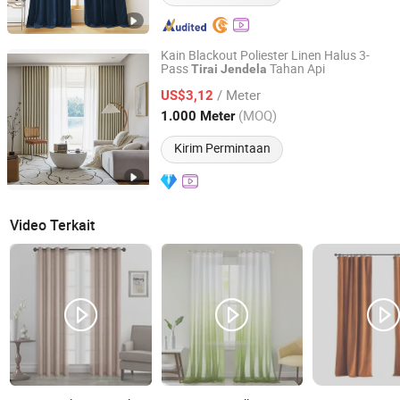
Kain Blackout Poliester Linen Halus 3-
Pass
Tahan Api
Tirai
Jendela
Ningbo Yuqi Textile Co., Ltd.
/ Meter
US$3,12
Zhejiang, China
Harga mulai 2025
(MOQ)
1.000 Meter
Kirim Permintaan
Video Terkait