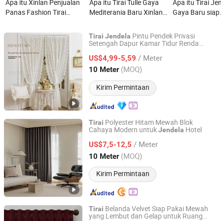
Apa itu Xinlan Penjualan
Apa itu Tirai Tulle Gaya
Apa itu Tirai Je
Panas Fashion Tirai
Mediterania Baru Xinlan
Gaya Baru siap
Jendela Transparan
Tirai Transparan Mewah
Berbayang dibu
Berwarna Multiple untuk
untuk Dekorasi Jendela
tirai Jendela Ku
Pintu Pendek Privasi
Tirai
Jendela
Kamar Tidur Ruang
Rumah dan Kantor yang
Jendela dapat 
Setengah Dapur Kamar Tidur Renda
Shaoxing Heybei Textile Co., Ltd.
Vintage Prancis
Tamu Berkualitas Tinggi
Chic
/ Meter
US$4,99-5,59
Zhejiang, China
Harga mulai 2026
(MOQ)
10 Meter
Kirim Permintaan
Polyester Hitam Mewah Blok
Tirai
Cahaya Modern untuk
Hotel
Jendela
Foshan Delong Carpet Co., Ltd.
/ Meter
US$7,5-12,5
Guangdong, China
Harga mulai 2020
(MOQ)
10 Meter
Kirim Permintaan
Belanda Velvet Siap Pakai Mewah
Tirai
yang Lembut dan Gelap untuk Ruang
NINGBO JHF TEXTILE CO., LTD.