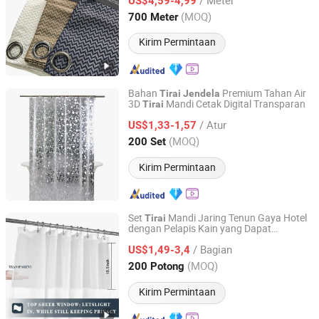
US$4,59-4,99
Liaoning, China
Harga mulai 2026
(MOQ)
700 Meter
Kirim Permintaan
Bahan
Premium Tahan Air
Tirai
Jendela
3D
Mandi Cetak Digital Transparan
Tirai
Yiwu Market UNION Co., Ltd.
/ Atur
US$1,33-1,57
Zhejiang, China
Harga mulai 2026
(MOQ)
200 Set
Kirim Permintaan
Set
Mandi Jaring Tenun Gaya Hotel
Tirai
dengan Pelapis Kain yang Dapat
NINGBO GENERAL UNION CO.,LTD.
Dipasang,
Berat Tahan Air yang
Tirai
/ Bagian
Dapat Dicuci dengan Kain
Jaring
US$1,49-3,4
Jendela
di Bagian Atas
Zhejiang, China
Harga mulai 2022
(MOQ)
200 Potong
Kirim Permintaan