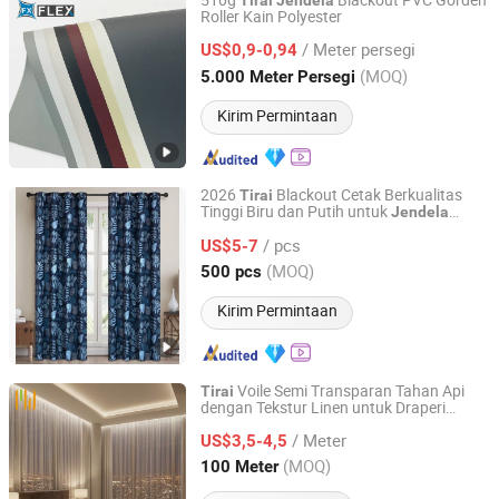
510g
Blackout PVC Gorden
Tirai
Jendela
Roller Kain Polyester
Haining Fuxing Compound New Material Co., Ltd.
/ Meter persegi
US$0,9-0,94
Zhejiang, China
Harga mulai 2020
(MOQ)
5.000 Meter Persegi
Kirim Permintaan
2026
Blackout Cetak Berkualitas
Tirai
Tinggi Biru dan Putih untuk
Jendela
NINGBO JHF TEXTILE CO., LTD.
Ruang Tamu
/ pcs
US$5-7
Zhejiang, China
Harga mulai 2013
(MOQ)
500 pcs
Kirim Permintaan
Voile Semi Transparan Tahan Api
Tirai
dengan Tekstur Linen untuk Draperi
Suzhou Chengyuda Textile Co., Ltd.
Hotel
Jendela
/ Meter
US$3,5-4,5
Jiangsu, China
Harga mulai 2026
(MOQ)
100 Meter