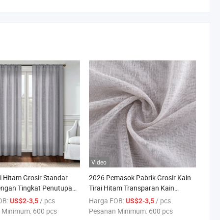
Video
ai Hitam Grosir Standar
2026 Pemasok Pabrik Grosir Kain
engan Tingkat Penutupan
Tirai Hitam Transparan Kain
tuk Kain Tirai Tipis Linen
Poliester Kain Linen Transparan
OB:
/ pcs
Harga FOB:
/ pcs
US$2-3,5
US$2-3,5
 Minimum:
600 pcs
Pesanan Minimum:
600 pcs