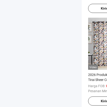
Kir
Video
2026 Produk
Tirai Sheer 
Siap Pakai
Harga FOB:
Pesanan Mi
Kir