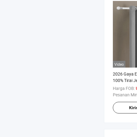
Video
2026 Gaya E
100% Tirai J
Dekoratif Po
Harga FOB:
Ruang Tamu
Pesanan Mi
Kir