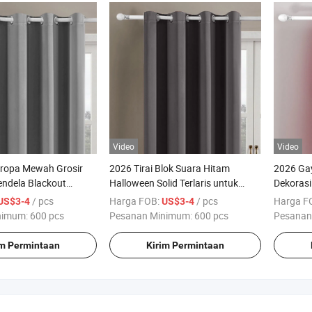
Video
Video
ropa Mewah Grosir
2026 Tirai Blok Suara Hitam
2026 Ga
endela Blackout
Halloween Solid Terlaris untuk
Dekorasi
lyester Kustom untuk
Kamar Tidur
Tirai Cor
/ pcs
Harga FOB:
/ pcs
Harga F
US$3-4
US$3-4
nimum:
600 pcs
Pesanan Minimum:
600 pcs
Pesanan
im Permintaan
Kirim Permintaan