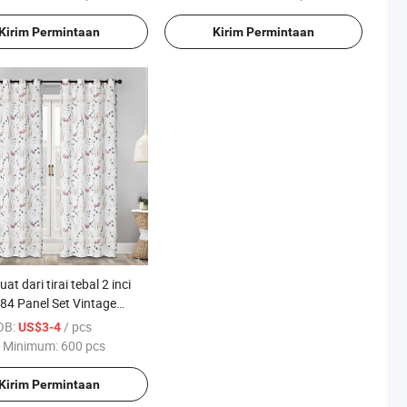
Tidak Menyala
Kirim Permintaan
Kirim Permintaan
uat dari tirai tebal 2 inci
84 Panel Set Vintage
af, Jendela, Privasi
OB:
/ pcs
US$3-4
 Privasi untuk ruang
 Minimum:
600 pcs
 Kamar Tidur, Batang
Kirim Permintaan