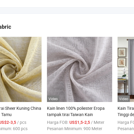
abric
Video
Video
rai Sheer Kuning China
Kain linen 100% poliester Eropa
Kain Tir
g Tamu
tampak tirai Taiwan Kain
Tinggi d
Tinggi un
/ pcs
Harga FOB:
/ Meter
Harga F
US$2-3,5
US$1,5-2,5
nimum:
600 pcs
Pesanan Minimum:
900 Meter
Pesanan