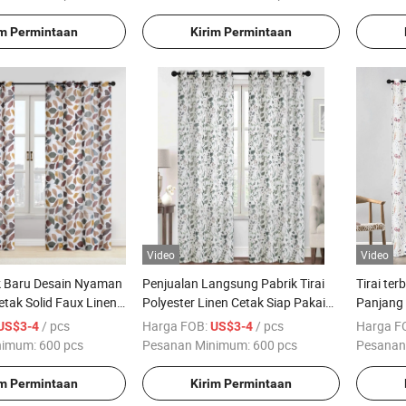
im Permintaan
Kirim Permintaan
Video
Video
 Baru Desain Nyaman
Penjualan Langsung Pabrik Tirai
Tirai terb
Cetak Solid Faux Linen
Polyester Linen Cetak Siap Pakai
Panjang 
Gaya Eropa Tirai Jendela Blackout
Floral Le
/ pcs
Harga FOB:
/ pcs
Harga F
US$3-4
US$3-4
untuk Ruang Tamu Tirai Rumah
Pasangan
nimum:
600 pcs
Pesanan Minimum:
600 pcs
Pesanan
Tangga
keluarga
POLC
im Permintaan
Kirim Permintaan