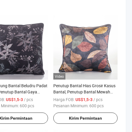
Video
ung Bantal Beludru Padat
Penutup Bantal Hias Grosir Kasus
 Penutup Bantal Gaya
Bantal, Penutup Bantal Mewah
an 45*45cm Penutup
Beludru
OB:
/ pcs
Harga FOB:
/ pcs
US$1,5-3
US$1,5-3
intage Sarung Bantal
 Minimum:
600 pcs
Pesanan Minimum:
600 pcs
untuk Sofa
Kirim Permintaan
Kirim Permintaan