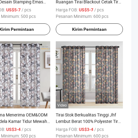
 Desain Stamping Emas
Ruangan Tirai Blackout Cetak Tirai
rai Blackout untuk Ruang
Fabric Beludru Polos Siap Pakai
OB:
/ pcs
Harga FOB:
/ pcs
US$5-7
US$5-7
untuk Ruang Tamu
 Minimum:
500 pcs
Pesanan Minimum:
600 pcs
Kirim Permintaan
Kirim Permintaan
Video
ina Menerima OEM&ODM
Tirai Stok Berkualitas Tinggi Jhf
ndela Kamar Tidur Mewah
Lembut Berat 100% Polyester Tirai
00% Tirai Transparan Garis
Jendela untuk Ruang Tamu
OB:
/ pcs
Harga FOB:
/ pcs
US$3-4
US$3-4
Cetakan Digital Mewah Daun Tirai
 Minimum:
500 pcs
Pesanan Minimum:
600 pcs