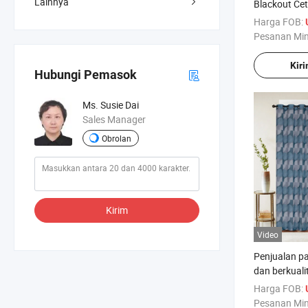
Lainnya
Blackout Cet
Tirai Jendel
Harga FOB:
Ruang Tamu
Pesanan Mi
Kir
Hubungi Pemasok
Ms. Susie Dai
Sales Manager
Obrolan
Kirim
Video
Penjualan p
dan berkualit
jendela Tira
Harga FOB:
Pesanan Mi