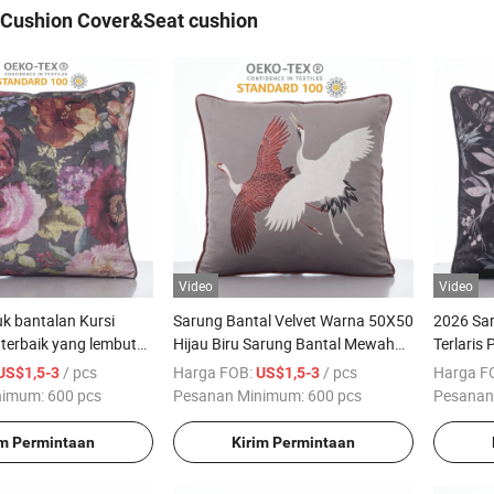
Cushion Cover&Seat cushion
Video
Video
k bantalan Kursi
Sarung Bantal Velvet Warna 50X50
2026 Sar
terbaik yang lembut
Hijau Biru Sarung Bantal Mewah
Terlaris
dungi sofa di Rumah
untuk Sofa Dekorasi Rumah
Pertani
/ pcs
Harga FOB:
/ pcs
Harga F
US$1,5-3
US$1,5-3
mewah desain
Bantal V
nimum:
600 pcs
Pesanan Minimum:
600 pcs
Pesanan
tuk bantalan bantal,
Beludru 
im Permintaan
Kirim Permintaan