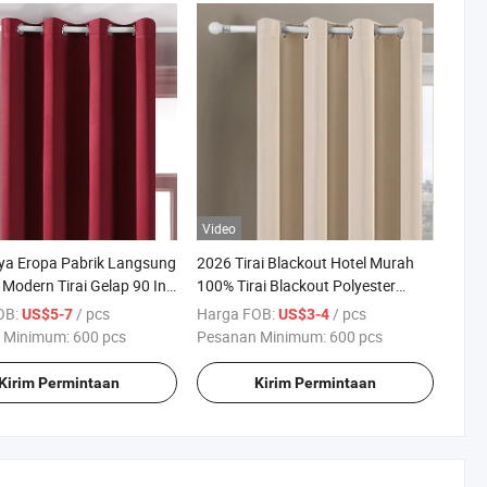
Video
ya Eropa Pabrik Langsung
2026 Tirai Blackout Hotel Murah
 Modern Tirai Gelap 90 Inci
100% Tirai Blackout Polyester
tinas
Champagne
OB:
/ pcs
Harga FOB:
/ pcs
US$5-7
US$3-4
 Minimum:
600 pcs
Pesanan Minimum:
600 pcs
Kirim Permintaan
Kirim Permintaan