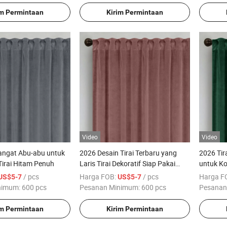
im Permintaan
Kirim Permintaan
Video
Video
Hangat Abu-abu untuk
2026 Desain Tirai Terbaru yang
2026 Tir
Tirai Hitam Penuh
Laris Tirai Dekoratif Siap Pakai
untuk K
Tirai Polyester Beludru Merah
/ pcs
Harga FOB:
/ pcs
Harga F
US$5-7
US$5-7
Muda
nimum:
600 pcs
Pesanan Minimum:
600 pcs
Pesanan
im Permintaan
Kirim Permintaan