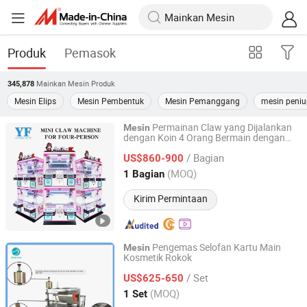
Produk
Pemasok
Mainkan Mesin
Produk
345,878
Mesin Elips
Mesin Pembentuk
Mesin Pemanggang
mesin peniu
Permainan Claw yang Dijalankan
Mesin
dengan Koin 4 Orang Bermain dengan
Guangzhou Yifeng Technology Co., Ltd.
Claw
Mesin
/ Bagian
US$860-900
Guangdong, China
Harga mulai 2024
(MOQ)
1 Bagian
Kirim Permintaan
Pengemas Selofan Kartu Main
Mesin
Kosmetik Rokok
Guangzhou Binhao Technology Co., Ltd.
/ Set
US$625-650
Guangdong, China
Harga mulai 2016
(MOQ)
1 Set