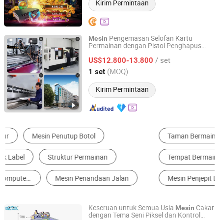
Kirim Permintaan
Pengemasan Selofan Kartu
Mesin
Permainan dengan Pistol Penghapus
Zhejiang Jiedu Intelligent Machinery Technology Co.,Ltd
Otomatis 3D
/ set
US$12.800-13.800
Zhejiang, China
Harga mulai 2020
(MOQ)
1 set
Kirim Permintaan
Taman Bermain Dalam Ruangan
Mesin Penjual Otomatis
Tempat Bermain Luar Ruangan
Perlengkapan Bermain Air
Mesin Penjepit Boneka
Mesin Permainan Koin Lainnya
Keseruan untuk Semua Usia
Cakar
Mesin
dengan Tema Seni Piksel dan Kontrol
Guangzhou EPARK Electronic Technology Co., Ltd.