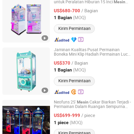
untuk Peralatan Hiburan 15 Inci
Mesin
Guangzhou Zhuoman Animation Technology Co., Ltd.
Cakar Mewah
/ Bagian
US$680-700
Guangdong, China
Harga mulai 2025
(MOQ)
1 Bagian
Kirim Permintaan
Jaminan Kualitas Pusat Permainan
Boneka Mini Klip Hadiah Permainan Lucu
Guangzhou Nuoya Zhou Animation Technology Co., Ltd
Penjual Cakar untuk Anak-anak
Mesin
/ Bagian
US$370
Guangdong, China
Harga mulai 2026
(MOQ)
1 Bagian
Kirim Permintaan
Neofuns 25'
Cakar Biarkan Terjadi -
Mesin
Permainan Dalam Ruangan Sempurna
NEOFUNS AMUSEMENT EQUIPMENT CO.LTD.
untuk Anak-anak
/ piece
US$699-999
Guangdong, China
Harga mulai 2026
(MOQ)
1 piece
Kirim Permintaan