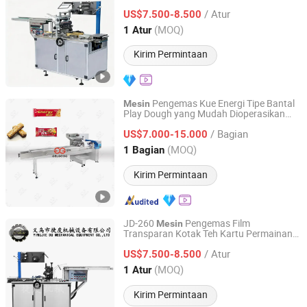
Lipstik
/ Atur
US$7.500-8.500
Shandong, China
Harga mulai 2025
(MOQ)
1 Atur
Kirim Permintaan
Pengemas Kue Energi Tipe Bantal
Mesin
Play Dough yang Mudah Dioperasikan
Gelgoog Intelligent Technology Co., Ltd.
untuk Sandwich Cokelat dan Keju Biskuit
/ Bagian
US$7.000-15.000
Henan, China
Harga mulai 2011
(MOQ)
1 Bagian
Kirim Permintaan
JD-260
Pengemas Film
Mesin
Transparan Kotak Teh Kartu Permainan
Zhejiang Jiedu Intelligent Machinery Technology Co.,Ltd
Senjata
/ Atur
US$7.500-8.500
Zhejiang, China
Harga mulai 2020
(MOQ)
1 Atur
Kirim Permintaan