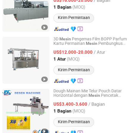
US$16.000-20.000
Zhejiang, China
Harga mulai 2014
(MOQ)
1 Bagian
Kirim Permintaan
3D
Pengemas Film BOPP Parfum
Mesin
Kartu Permainan
Pembungkus
Mesin
Hefei HRG Seelong Import and Export Group Co., Ltd.
Selofan
/ Atur
US$12.000-20.000
Anhui, China
Harga mulai 2022
(MOQ)
1 Atur
Kirim Permintaan
Dough Mainan Mie Telur Pouch Datar
Horizontal dengan
Pencetak
Mesin
Shanghai Motech M&E Co., Ltd.
Tanggal Makanan
/ Bagian
US$3.400-3.600
Shanghai, China
Harga mulai 2010
(MOQ)
1 Bagian
Kirim Permintaan