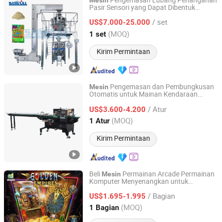
Pengemasan Lubang Penanganan
Mesin
Pasir Sensori yang Dapat Dibentuk
Foshan Samfull Packing Machine Co., Ltd.
Otomatis Penuh
/ set
US$7.000-25.000
Guangdong, China
Harga mulai 2020
(MOQ)
1 set
Kirim Permintaan
Pengemasan dan Pembungkusan
Mesin
Otomatis untuk Mainan Kendaraan
Foshan Soontrue Zhuguan Intelligent Equipment Co., Ltd.
Kartun Anak-anak Barang Permainan
/ Atur
Lucu
US$3.600-4.200
Guangdong, China
Harga mulai 2025
(MOQ)
1 Atur
Kirim Permintaan
Beli
Permainan Arcade Permainan
Mesin
Komputer Menyenangkan untuk
Chengde International Limited
Me
Slot Arcade Koin
mainkan
Mesin
/ Bagian
US$1.695-1.995
Guangdong, China
Harga mulai 2023
(MOQ)
1 Bagian