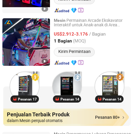
Permainan Arcade Ekskavator
Mesin
Interaktif untuk Anak-anak di Area
Guangzhou Mei Yi Lian Anime Technology Co., Ltd.
Permainan Hiburan
/ Bagian
US$2.912-3.176
Guangdong, China
Harga mulai 2026
(MOQ)
1 Bagian
Kirim Permintaan
Pesanan 17
Pesanan 14
Pesanan 14
Penjualan Terbaik Produk
Pesanan 80+
dalam Mesin penjual otomatis