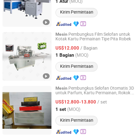
Guangdong, China
Harga mulai 2017
(MOQ)
1 Atur
Kirim Permintaan
Pembungkus Film Selofan untuk
Mesin
Kotak Kartu Permainan Tipe Pita Robek
Gelgoog Intelligent Technology Co., Ltd.
/ Bagian
US$12.000
Henan, China
Harga mulai 2011
(MOQ)
1 Bagian
Kirim Permintaan
Pembungkus Selofan Otomatis 3D
Mesin
untuk Parfum, Kartu Permainan, Rokok /
Zhejiang Jiedu Intelligent Machinery Technology Co.,Ltd
Kotak Kosmetik
/ set
US$12.800-13.800
Zhejiang, China
Harga mulai 2020
(MOQ)
1 set
Kirim Permintaan