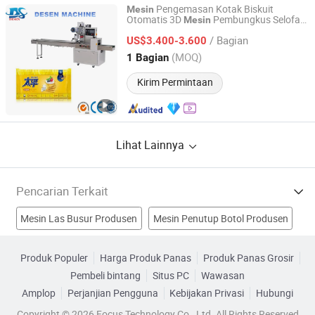
Pengemasan Kotak Biskuit
Mesin
Otomatis 3D
Pembungkus Selofan
Mesin
Shanghai Motech M&E Co., Ltd.
Kartu Permainan Parfum Film BOPP
/ Bagian
US$3.400-3.600
Shanghai, China
Harga mulai 2010
(MOQ)
1 Bagian
Kirim Permintaan
Lihat Lainnya
Pencarian Terkait
Mesin Las Busur Produsen
Mesin Penutup Botol Produsen
Mesin Pencetak Label Produsen
Produk Populer
Harga Produk Panas
Produk Panas Grosir
Pembeli bintang
Situs PC
Wawasan
Struktur Permainan Produsen
Amplop
Perjanjian Pengguna
Kebijakan Privasi
Hubungi
Mesin Bordir Komputerisasi Pabrik
Copyright © 2026 Focus Technology Co., Ltd. All Rights Reserved