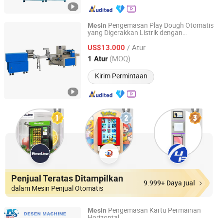
Pengemasan Play Dough Otomatis
Mesin
yang Digerakkan Listrik dengan
Ningbo Xiangyi Imp. & Exp. Co., Ltd.
Pengemasan Film
/ Atur
US$13.000
Zhejiang, China
Harga mulai 2016
(MOQ)
1 Atur
Kirim Permintaan
Penjual Teratas Ditampilkan
9.999+ Daya jual
dalam Mesin Penjual Otomatis
Pengemasan Kartu Permainan
Mesin
Horizontal