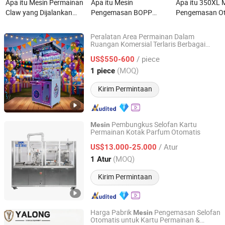
Apa itu Mesin Permainan
Apa itu Mesin
Apa itu 350XL 
Claw yang Dijalankan
Pengemasan BOPP
Pengemasan O
dengan Koin 4 Orang
Kecepatan Tinggi
untuk Menceta
Bermain dengan Mesin
Otomatis Kartu
Liat, Adonan Ma
Peralatan Area Permainan Dalam
Claw
Permainan Masker
Plastisin
Ruangan Komersial Terlaris Berbagai
Guangzhou Ama Amusement Equipment Co, . Ltd
Gaya
Cakar Hadiah Boneka
Mesin
Wajah Pembungkus
/ piece
Arcade Kran
US$550-600
Selofan
Guangdong, China
Harga mulai 2024
(MOQ)
1 piece
Kirim Permintaan
Pembungkus Selofan Kartu
Mesin
Permainan Kotak Parfum Otomatis
Hefei HRG Seelong Import and Export Group Co., Ltd.
/ Atur
US$13.000-25.000
Anhui, China
Harga mulai 2022
(MOQ)
1 Atur
Kirim Permintaan
Harga Pabrik
Pengemasan Selofan
Mesin
Otomatis untuk Kartu Permainan &
Jining Yalong Chemical Equipment Co., Ltd