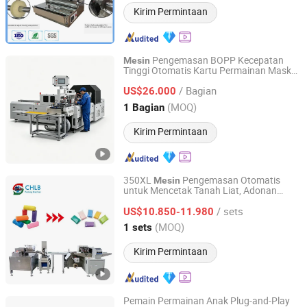
Kirim Permintaan
Pengemasan BOPP Kecepatan
Mesin
Tinggi Otomatis Kartu Permainan Masker
Wenzhou Bowei Import & Export Co., Ltd.
Wajah Pembungkus Selofan
/ Bagian
US$26.000
Zhejiang, China
Harga mulai 2013
(MOQ)
1 Bagian
Kirim Permintaan
350XL
Pengemasan Otomatis
Mesin
untuk Mencetak Tanah Liat, Adonan
Foshan Chuanglibao Packaging Machinery Co., Ltd.
Main, dan Plastisin
/ sets
US$10.850-11.980
Guangdong, China
Harga mulai 2006
(MOQ)
1 sets
Kirim Permintaan
Pemain Permainan Anak Plug-and-Play