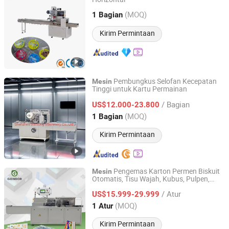
Shanghai Motech M&E Co., Ltd.
(MOQ)
1 Bagian
Shanghai, China
Harga mulai 2010
Kirim Permintaan
Pembungkus Selofan Kecepatan
Mesin
Tinggi untuk Kartu Permainan
Shenzhen Wentong Machinery Co., Ltd.
/ Bagian
US$12.000-23.800
Guangdong, China
Harga mulai 2021
(MOQ)
1 Bagian
Kirim Permintaan
Pengemas Karton Permen Biskuit
Mesin
Otomatis, Tisu Wajah, Kubus, Pulpen,
Henan Gondor Machinery Co., Ltd.
Kartu Permainan, Tube Pasta Gigi, Botol
/ Atur
Kecil, Kotak Pensil
US$15.999-29.999
Henan, China
Harga mulai 2025
(MOQ)
1 Atur
Kirim Permintaan