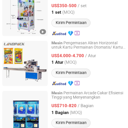
Permainan yang Mudah
/ set
US$350-500
Guangdong, China
Harga mulai 2018
(MOQ)
1 set
Kirim Permintaan
Pengemasan Aliran Horizontal
Mesin
untuk Kartu Permainan Otomatis/ Kartu
FOSHAN LAND PACKAGING MACHINERY CO., LTD.
Permainan/ Kemasan Mainan Kecil
/ Atur
US$4.000-4.700
Guangdong, China
Harga mulai 2017
(MOQ)
1 Atur
Kirim Permintaan
Permainan Arcade Cakar Efisiensi
Mesin
Tinggi yang Menyenangkan
Guangzhou Dinibao Animation Technology Co., Ltd.
/ Bagian
US$710-820
Guangdong, China
Harga mulai 2025
(MOQ)
1 Bagian
Kirim Permintaan