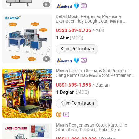
Detail
Pengemas Plasticine
Mesin
Ekstruder Play Dough Detail
Mesin
Foshan Dession Packaging Machinery Co., Ltd.
Pengemas Tanah Liat Modeling Plasticine
/ Atur
US$8.689-9.736
Guangdong, China
Harga mulai 2020
(MOQ)
1 Atur
Kirim Permintaan
Penjual Otomatis Slot Penerima
Mesin
Uang Permainan
Slot Permainan
Mesin
Chengde International Limited
Hit Hiburan
/ Bagian
US$1.695-1.995
Guangdong, China
Harga mulai 2023
(MOQ)
1 Bagian
Kirim Permintaan
Pengemasan Kotak Kartu Uno
Mesin
Otomatis untuk Kartu Poker Kecil
Wenzhou Jenor Machinery & Technology Co., Ltd.
/ Bagian