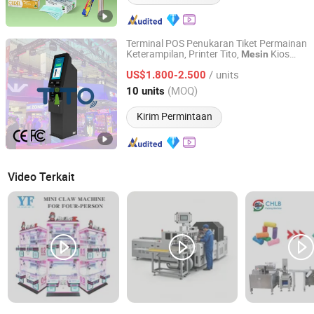
Terminal POS Penukaran Tiket Permainan
Keterampilan, Printer Tito,
Kios
Mesin
Fuzhou Tita Technologies Co., Ltd.
Penukaran, Dispenser,
Layanan
Mesin
/ units
Mandiri, Stasiun Permainan
US$1.800-2.500
Fujian, China
Harga mulai 2025
(MOQ)
10 units
Kirim Permintaan
Video Terkait