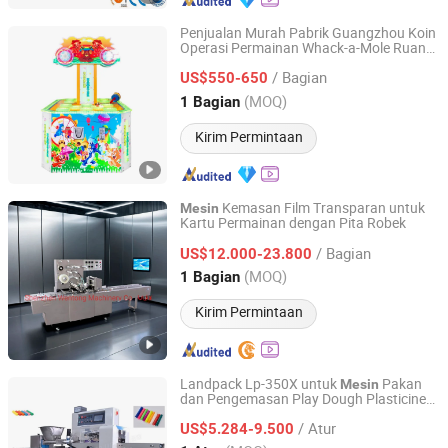
Penjualan Murah Pabrik Guangzhou Koin
Operasi Permainan Whack-a-Mole Ruang
Guangzhou Xiao Yao Yao Amusement Equipment Co., Ltd.
Penerimaan Uang 2 Orang Bermain
/ Bagian
Permainan Whack-a-Mole
US$550-650
Mesin
Guangdong, China
Harga mulai 2018
(MOQ)
1 Bagian
Kirim Permintaan
Kemasan Film Transparan untuk
Mesin
Kartu Permainan dengan Pita Robek
Shenzhen Wentong Machinery Co., Ltd.
/ Bagian
US$12.000-23.800
Guangdong, China
Harga mulai 2021
(MOQ)
1 Bagian
Kirim Permintaan
Landpack Lp-350X untuk
Pakan
Mesin
dan Pengemasan Play Dough Plasticine
FOSHAN LAND PACKAGING MACHINERY CO., LTD.
Clay
/ Atur
US$5.284-9.500