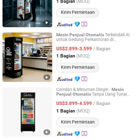
Guangdong, China
Harga mulai 2026
(MOQ)
1 Bagian
Kirim Permintaan
Terkendali AI
Mesin
Penjual
Otomatis
untuk Gedung Perkantoran di
Shenzhen Haha Zero Beast Technology Co., Ltd.
AS/Kanada/UE
/ Bagian
US$2.899-3.599
Guangdong, China
Harga mulai 2026
(MOQ)
1 Bagian
Kirim Permintaan
Camilan & Minuman Dingin -
Mesin
Tanpa Uang Tunai
Penjual
Otomatis
Shenzhen Haha Zero Beast Technology Co., Ltd.
untuk AS/Kanada/UE
/ Bagian
US$3.899-4.599
Guangdong, China
Harga mulai 2026
(MOQ)
1 Bagian
Kirim Permintaan