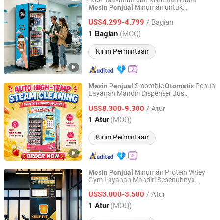
486L Makanan dan Minuman Haha
Minuman untuk
Mesin
Penjual
Shenzhen Haha Zero Beast Technology Co., Ltd.
AS/Kanada/UE
/ Bagian
US$4.299-4.799
Guangdong, China
Harga mulai 2026
(MOQ)
1 Bagian
Kirim Permintaan
Smoothie
Penuh
Mesin
Penjual
Otomatis
Layanan Mandiri Dispenser Jus
Guangzhou Caiyunjuan Intelligent Technology Co., Ltd.
Komersial dengan Layar Sentuh
/ Atur
US$8.300-9.300
Guangdong, China
Harga mulai 2025
(MOQ)
1 Atur
Kirim Permintaan
Minuman Protein Whey
Mesin
Penjual
Gym Layanan Mandiri Sepenuhnya
Guangzhou Caiyunjuan Intelligent Technology Co., Ltd.
dengan Pencetakan Cepat untuk Gym
/ Atur
dan Pusat Kebugaran 24/7
US$3.000-3.500
Guangdong, China
Harga mulai 2025
(MOQ)
1 Atur