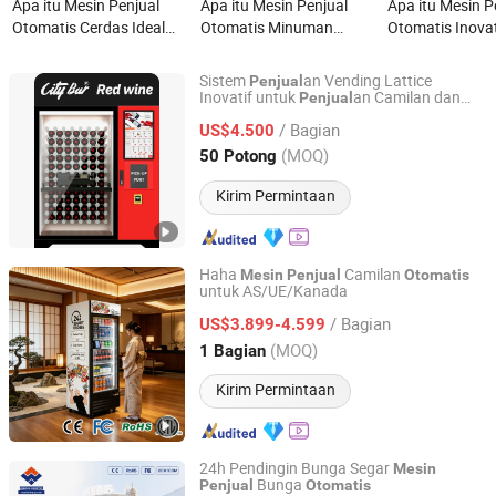
Apa itu Mesin Penjual
Apa itu Mesin Penjual
Apa itu Mesin P
Otomatis Cerdas Ideal
Otomatis Minuman
Otomatis Inovat
untuk Camilan, Minuman,
Layar Sentuh Dingin
dengan Rentan
dan Kebutuhan Sehari-
Haha 542 untuk UE
hingga 25 Deraj
Sistem
an Vending Lattice
Penjual
hari
Inovatif untuk
an Camilan dan
Penjual
Chuanghejia Technology (Huizhou) Co., Ltd.
Minuman yang Efisien
/ Bagian
US$4.500
Guangdong, China
Harga mulai 2025
(MOQ)
50 Potong
Kirim Permintaan
Haha
Camilan
Mesin
Penjual
Otomatis
untuk AS/UE/Kanada
Shenzhen Haha Zero Beast Technology Co., Ltd.
/ Bagian
US$3.899-4.599
Guangdong, China
Harga mulai 2026
(MOQ)
1 Bagian
Kirim Permintaan
24h Pendingin Bunga Segar
Mesin
Bunga
Penjual
Otomatis
Winnsen Industry Co., Ltd.