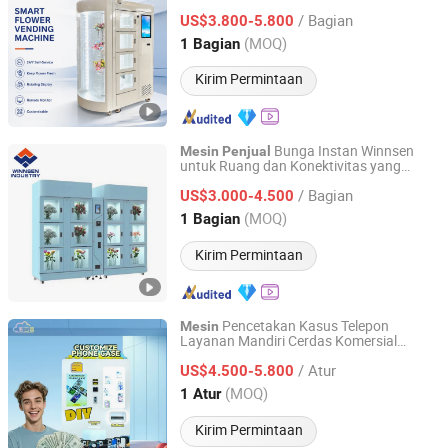
/ Bagian
US$3.800-5.800
Jiangsu, China
Harga mulai 2011
(MOQ)
1 Bagian
Kirim Permintaan
Bunga Instan Winnsen
Mesin
Penjual
untuk Ruang dan Konektivitas yang
Winnsen Industry Co., Ltd.
Efisien
/ Bagian
US$3.000-4.500
Jiangsu, China
Harga mulai 2011
(MOQ)
1 Bagian
Kirim Permintaan
Pencetakan Kasus Telepon
Mesin
Layanan Mandiri Cerdas Komersial
Guangzhou Caiyunjuan Intelligent Technology Co., Ltd.
dengan Sistem
an Cerdas
Penjual
/ Atur
US$4.500-5.800
Guangdong, China
Harga mulai 2025
(MOQ)
1 Atur
Kirim Permintaan