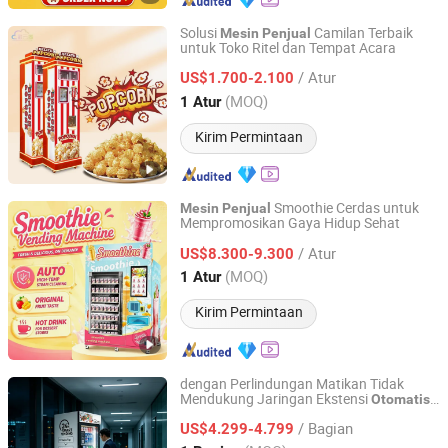
Solusi
Camilan Terbaik
Mesin
Penjual
untuk Toko Ritel dan Tempat Acara
Guangzhou Caiyunjuan Intelligent Technology Co., Ltd.
/ Atur
US$1.700-2.100
Guangdong, China
Harga mulai 2025
(MOQ)
1 Atur
Kirim Permintaan
Smoothie Cerdas untuk
Mesin
Penjual
Mempromosikan Gaya Hidup Sehat
Guangzhou Caiyunjuan Intelligent Technology Co., Ltd.
/ Atur
US$8.300-9.300
Guangdong, China
Harga mulai 2025
(MOQ)
1 Atur
Kirim Permintaan
dengan Perlindungan Matikan Tidak
Mendukung Jaringan Ekstensi
Otomatis
Shenzhen Haha Zero Beast Technology Co., Ltd.
Haha
Mesin
Penjual
Otomatis
/ Bagian
US$4.299-4.799