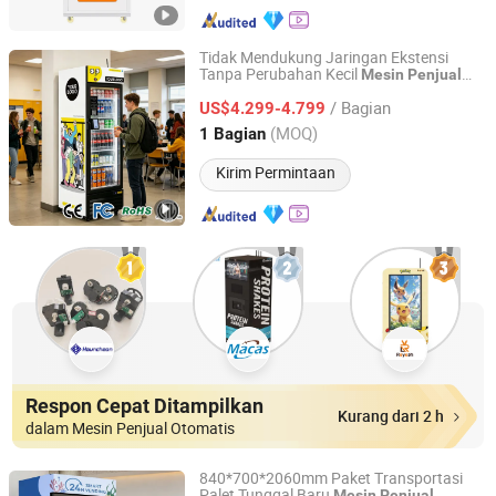
Tidak Mendukung Jaringan Ekstensi
Tanpa Perubahan Kecil
Mesin
Penjual
Shenzhen Haha Zero Beast Technology Co., Ltd.
Minuman Pintar
Otomatis
/ Bagian
US$4.299-4.799
Guangdong, China
Harga mulai 2026
(MOQ)
1 Bagian
Kirim Permintaan
Respon Cepat Ditampilkan
Kurang dari 2 h
dalam Mesin Penjual Otomatis
840*700*2060mm Paket Transportasi
Palet Tunggal Baru
Mesin
Penjual