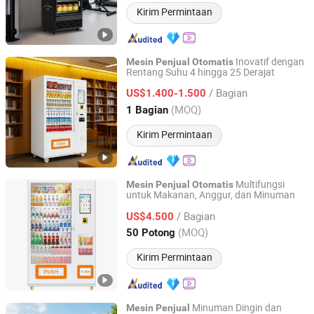
Kirim Permintaan
Inovatif dengan
Mesin
Penjual
Otomatis
Rentang Suhu 4 hingga 25 Derajat
Chuanghejia Technology (Huizhou) Co., Ltd.
/ Bagian
US$1.400-1.500
Guangdong, China
Harga mulai 2025
(MOQ)
1 Bagian
Kirim Permintaan
Multifungsi
Mesin
Penjual
Otomatis
untuk Makanan, Anggur, dan Minuman
Chuanghejia Technology (Huizhou) Co., Ltd.
/ Bagian
US$4.500
Guangdong, China
Harga mulai 2025
(MOQ)
50 Potong
Kirim Permintaan
Minuman Dingin dan
Mesin
Penjual