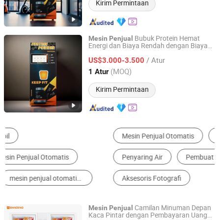
Kirim Permintaan
Bubuk Protein Hemat
Mesin
Penjual
Energi dan Biaya Rendah dengan Biaya
Guangzhou Caiyunjuan Intelligent Technology Co., Ltd.
Operasional Rendah
/ Atur
US$3.000-3.500
Guangdong, China
Harga mulai 2025
(MOQ)
1 Atur
Kirim Permintaan
Mesin Penjual Otomatis
Trailer Makanan
Penyaring Air
Pembuat Kopi
Dispenser Air
Aksesoris Fotografi
Camilan Minuman Depan
Mesin
Penjual
Kaca Pintar dengan Pembayaran Uang
Chuanghejia Technology (Huizhou) Co., Ltd.