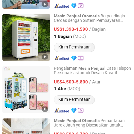
Berpendingin
Mesin
Penjual
Otomatis
Cerdas dengan Sistem Pembayaran
Chuanghejia Technology (Huizhou) Co., Ltd.
Layar Sentuh Uang Koin Kartu
/ Bagian
US$1.390-1.590
Guangdong, China
Harga mulai 2025
(MOQ)
1 Bagian
Kirim Permintaan
Pengalaman
Case Telepon
Mesin
Penjual
Personalisasi untuk Desain Kreatif
Guangzhou Caiyunjuan Intelligent Technology Co., Ltd.
/ Atur
US$4.500-5.800
Guangdong, China
Harga mulai 2025
(MOQ)
1 Atur
Kirim Permintaan
Pemantauan
Mesin
Penjual
Otomatis
Jarak Jauh yang Disesuaikan untuk
Chuanghejia Technology (Huizhou) Co., Ltd.
Minuman Botol
/ Bagian