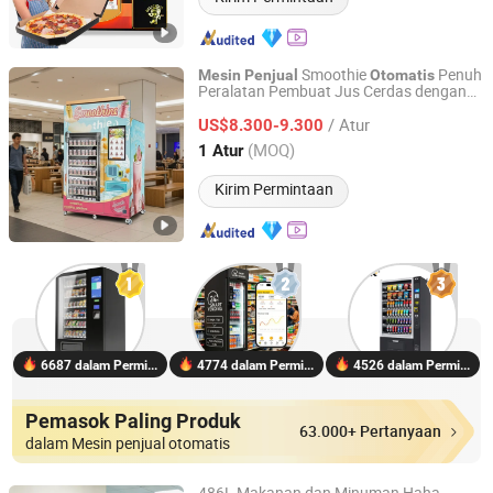
Smoothie
Penuh
Mesin
Penjual
Otomatis
Peralatan Pembuat Jus Cerdas dengan
Guangzhou Caiyunjuan Intelligent Technology Co., Ltd.
Pemantauan
/ Atur
US$8.300-9.300
Guangdong, China
Harga mulai 2025
(MOQ)
1 Atur
Kirim Permintaan
6687 dalam Permintaan
4774 dalam Permintaan
4526 dalam Permintaan
Pemasok Paling Produk
63.000+ Pertanyaan
dalam Mesin penjual otomatis