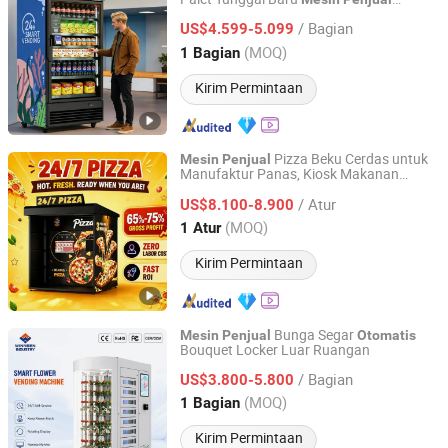
Shenzhen Haha Zero Beast Technology Co., Ltd.
China untuk AS/Kanada/UE
Otomatis
/ Bagian
US$4.599-5.099
Guangdong, China
Harga mulai 2026
(MOQ)
1 Bagian
Kirim Permintaan
Pizza Beku Cerdas untuk
Mesin
Penjual
Manufaktur Panas, Kiosk Makanan
Guangzhou Caiyunjuan Intelligent Technology Co., Ltd.
Panas Layanan Mandiri dengan Layar
/ Atur
Sentuh
US$8.100-8.900
Guangdong, China
Harga mulai 2025
(MOQ)
1 Atur
Kirim Permintaan
Bunga Segar
Mesin
Penjual
Otomatis
Bouquet Locker Luar Ruangan
Winnsen Industry Co., Ltd.
/ Bagian
US$3.800-5.800
Jiangsu, China
Harga mulai 2011
(MOQ)
1 Bagian
Kirim Permintaan