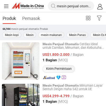
Produk
Pemasok
mesin penjual otomatis
Produk
66,944
Mesin kopi
Mesin
mesin makanan
Mesin Panas
Mesin Es 
Cerdas Ideal
Mesin
Penjual
Otomatis
untuk Camilan, Minuman, dan Kebutuhan
Chuanghejia Technology (Huizhou) Co., Ltd.
Sehari-hari
/ Bagian
US$1.800-2.000
Guangdong, China
Harga mulai 2025
(MOQ)
1 Bagian
Kirim Permintaan
Minuman Layar
Mesin
Penjual
Otomatis
Sentuh Dingin Haha 542 untuk UE
Shenzhen Haha Zero Beast Technology Co., Ltd.
/ Bagian
US$4.299-4.799
Guangdong, China
Harga mulai 2026
(MOQ)
1 Bagian