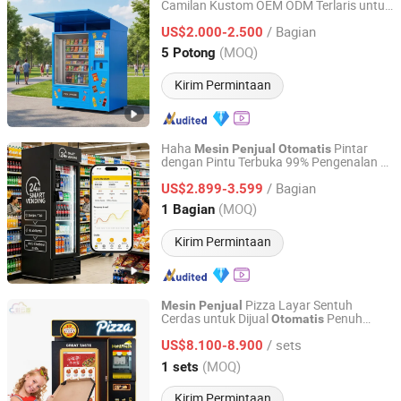
Camilan Kustom OEM ODM Terlaris untuk
Winnsen Industry Co., Ltd.
Pusat Perbelanjaan dan Mall
/ Bagian
US$2.000-2.500
Jiangsu, China
Harga mulai 2011
(MOQ)
5 Potong
Kirim Permintaan
Haha
Pintar
Mesin
Penjual
Otomatis
dengan Pintu Terbuka 99% Pengenalan Ai
Shenzhen Haha Zero Beast Technology Co., Ltd.
untuk AS/Kanada/UE
/ Bagian
US$2.899-3.599
Guangdong, China
Harga mulai 2026
(MOQ)
1 Bagian
Kirim Permintaan
Pizza Layar Sentuh
Mesin
Penjual
Cerdas untuk Dijual
Penuh
Otomatis
Guangzhou Caiyunjuan Intelligent Technology Co., Ltd.
Komersial Luar Ruangan Makanan Cepat
/ sets
Saji Panas Segar Layanan Mandiri
US$8.100-8.900
Guangdong, China
Harga mulai 2025
(MOQ)
1 sets
Kirim Permintaan