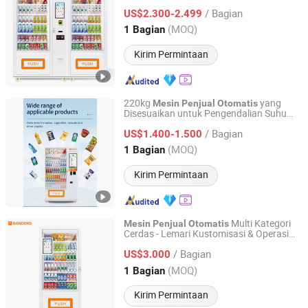
Koin Kartu
/ Bagian
US$2.300-2.499
Guangdong, China
Harga mulai 2025
(MOQ)
1 Bagian
Kirim Permintaan
220kg
yang
Mesin
Penjual
Otomatis
Disesuaikan untuk Pengendalian Suhu
Chuanghejia Technology (Huizhou) Co., Ltd.
Optimal
/ Bagian
US$1.400-1.500
Guangdong, China
Harga mulai 2025
(MOQ)
1 Bagian
Kirim Permintaan
Multi Kategori
Mesin
Penjual
Otomatis
Cerdas - Lemari Kustomisasi & Operasi
Chuanghejia Technology (Huizhou) Co., Ltd.
Layar Sentuh
/ Bagian
US$3.000
Guangdong, China
Harga mulai 2025
(MOQ)
1 Bagian
Kirim Permintaan