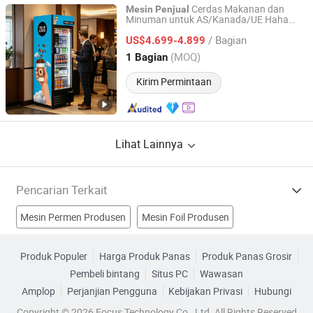
Cerdas Makanan dan
Mesin
Penjual
Minuman untuk AS/Kanada/UE Haha
Shenzhen Haha Zero Beast Technology Co., Ltd.
550
/ Bagian
US$4.699-4.899
Guangdong, China
Harga mulai 2026
(MOQ)
1 Bagian
Kirim Permintaan
Lihat Lainnya
Pencarian Terkait
Mesin Permen Produsen
Mesin Foil Produsen
Mesin Pendispenser Produsen
Produk Populer
Harga Produk Panas
Produk Panas Grosir
Pembeli bintang
Situs PC
Wawasan
Mesin Penjual Otomatis Produsen
Amplop
Perjanjian Pengguna
Kebijakan Privasi
Hubungi
mesin penjual otomatis kecil Pabrik
Copyright © 2026 Focus Technology Co., Ltd. All Rights Reserved