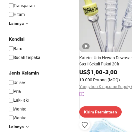
Transparan
Hitam
Lainnya
Kondisi
Baru
Sudah terpakai
Kateter Urin Hewan Dewasa G
Steril Sekali Pakai 20fr
US$
1,00
-
3,00
Jenis Kelamin
10.000 Potong
(MOQ)
Unisex
Pria
Laki-laki
Wanita
Kirim Permintaan
Wanita
Lainnya