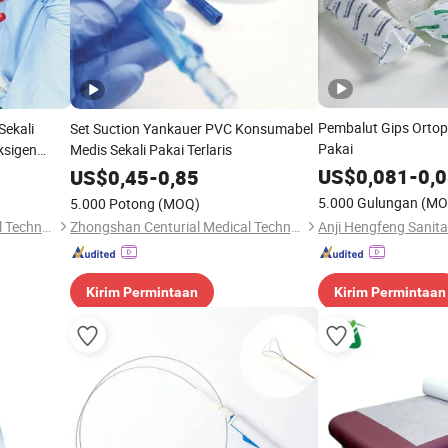
Pembalut Gips Ortope
Sekali
Set Suction Yankauer PVC Konsumabel
Pakai
ksigen
Medis Sekali Pakai Terlaris
US$
0,081
-
0,
US$
0,45
-
0,85
5.000 Gulungan
(MO
5.000 Potong
(MOQ)
Zhongshan Centurial Medical Technology Co., Ltd.
Zhongshan Centurial Medical Technology Co., Ltd.
Kirim Permintaan
Kirim Permintaan