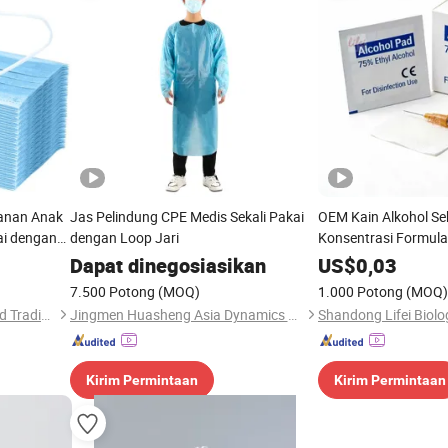
anan Anak
Jas Pelindung CPE Medis Sekali Pakai
OEM Kain Alkohol Se
ai dengan
dengan Loop Jari
Konsentrasi Formul
Distributor Perlengk
Dapat dinegosiasikan
US$
0,03
7.500 Potong
(MOQ)
1.000 Potong
(MOQ)
Anhui Guohong Industrial and Trading Co., Ltd.
Jingmen Huasheng Asia Dynamics Sanitary Products Co., Ltd.
Shandong Lifei Biolo
Kirim Permintaan
Kirim Permintaan