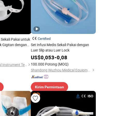
Certified
Sekali Pakai untuk
k Gigitan dengan
Set Infusi Medis Sekali Pakai dengan
Luer Slip atau Luer Lock
US$
0,053
-
0,08
100.000 Potong
(MOQ)
Baoding Sanji Medical Instrument Technology Co., Ltd.
Shandong Wuzhou Medical Equipment Co., LTD
Kirim Permintaan