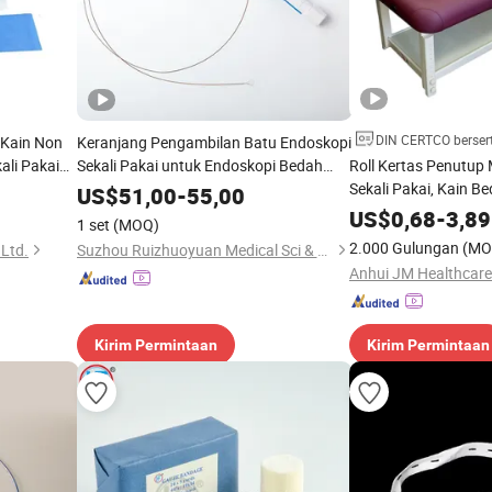
DIN CERTCO bersert
 Kain Non
Keranjang Pengambilan Batu Endoskopi
ali Pakai
Sekali Pakai untuk Endoskopi Bedah
Roll Kertas Penutup
i Bedah
Saluran Kemih
Sekali Pakai, Kain B
US$
51,00
-
55,00
Lembar Tempat Tidu
US$
0,68
-
3,89
1 set
(MOQ)
Kertas Meja Uji Couc
2.000 Gulungan
(MO
 Ltd.
Suzhou Ruizhuoyuan Medical Sci & Tech Co., Ltd.
Kirim Permintaan
Kirim Permintaan