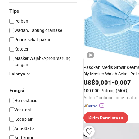
Tipe
Perban
Wadah/Tabung drainase
Popok sekali pakai
Kateter
Masker Wajah/Apron/sarung
tangan
Pasokan Medis Grosir Keam
3ly Masker Wajah Sekali Pak
Lainnya
Klip Hidung dan Tali Telinga
US$
0,001
-
0,007
Fungsi
100.000 Potong
(MOQ)
Hemostasis
Ventilasi
Kirim Permintaan
Kedap air
Anti-Statis
Anti-kotor