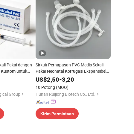
kali Pakai dengan
Sirkuit Pernapasan PVC Medis Sekali
a Kustom untuk
Pakai Neonatal Korrugasi Ekspansibel
apan Medis
Grosir
US$
2,50
-
3,20
10 Potong
(MOQ)
gical Group
Hunan Ruijiong Biotech Co., Ltd.
Kirim Permintaan