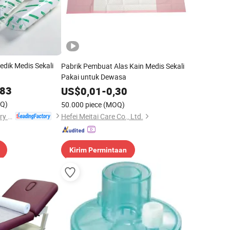
dik Medis Sekali
Pabrik Pembuat Alas Kain Medis Sekali
Pakai untuk Dewasa
083
US$
0,01
-
0,30
Q)
50.000 piece
(MOQ)
Anji Hengfeng Sanitary Material Co., Ltd.
Hefei Meitai Care Co., Ltd.
Kirim Permintaan