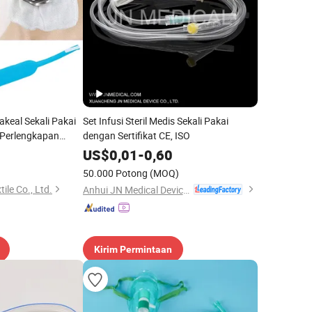
keal Sekali Pakai
Set Infusi Steril Medis Sekali Pakai
Perlengkapan
dengan Sertifikat CE, ISO
US$
0,01
-
0,60
50.000 Potong
(MOQ)
ile Co., Ltd.
Anhui JN Medical Device Co., Ltd.
Kirim Permintaan