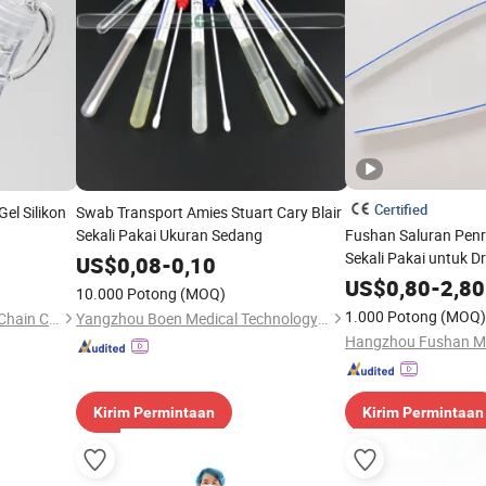
Certified
el Silikon
Swab Transport Amies Stuart Cary Blair
Sekali Pakai Ukuran Sedang
Fushan Saluran Penr
Sekali Pakai untuk D
US$
0,08
-
0,10
Tertutup dengan Sert
US$
0,80
-
2,80
10.000 Potong
(MOQ)
1.000 Potong
(MOQ)
Yangzhou Kingcome Supply Chain Co., Ltd
Yangzhou Boen Medical Technology Co., Ltd.
Kirim Permintaan
Kirim Permintaan