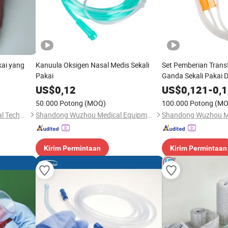
kai yang
Kanuula Oksigen Nasal Medis Sekali
Set Pemberian Trans
Pakai
Ganda Sekali Pakai 
Tiongkok Bersertifik
US$
0,12
US$
0,121
-
0,
50.000 Potong
(MOQ)
100.000 Potong
(MO
Guangdong Tidakang Medical Technology Co., Ltd.
Shandong Wuzhou Medical Equipment Co., LTD
Kirim Permintaan
Kirim Permintaan