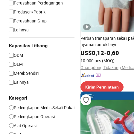
Perusahaan Perdagangan
Produsen/Pabrik
Perusahaan Grup
Lainnya
Perban transparan sekali pa
nyaman untuk bayi
Kapasitas Litbang
US$
0,12
-
0,60
ODM
10.000 pcs
(MOQ)
OEM
Merek Sendiri
Lainnya
Kirim Permintaan
Kategori
Perlengkapan Medis Sekali Pakai
Perlengkapan Operasi
Alat Operasi