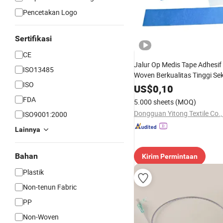
Pencetakan Logo
Sertifikasi
CE
Jalur Op Medis Tape Adhesif
ISO13485
Woven Berkualitas Tinggi Sek
ISO
10*50 Digunakan untuk Tira
US$
0,10
FDA
5.000 sheets
(MOQ)
Dongguan Yitong Textile Co.,
ISO9001:2000
Lainnya
Bahan
Kirim Permintaan
Plastik
Non-tenun Fabric
PP
Non-Woven