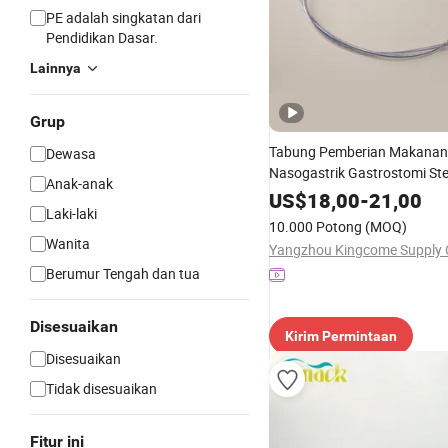
PE adalah singkatan dari
Pendidikan Dasar.
Lainnya
Grup
Tabung Pemberian Makanan
Dewasa
Nasogastrik Gastrostomi Ster
Anak-anak
Pakai Non-Toksik dengan Sty
US$
18,00
-
21,00
Laki-laki
Pembersih
10.000 Potong
(MOQ)
Wanita
Berumur Tengah dan tua
Disesuaikan
Kirim Permintaan
Disesuaikan
Tidak disesuaikan
Fitur ini