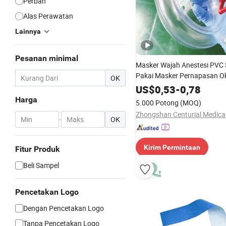
Perban
Alas Perawatan
Lainnya
Pesanan minimal
Masker Wajah Anestesi PVC 
Pakai Masker Pernapasan O
OK
Medis
US$
0,53
-
0,78
Harga
5.000 Potong
(MOQ)
-
OK
Kirim Permintaan
Fitur Produk
Beli Sampel
Pencetakan Logo
Dengan Pencetakan Logo
Tanpa Pencetakan Logo