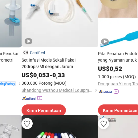
Certified
ai Penukar
Pita Penahan Endotra
rometri
Set Infusi Medis Sekali Pakai
yang Nyaman untuk 
20drops/Ml dengan Jarum
Medis
US$
0,52
US$
0,053
-
0,33
1.000 pieces
(MOQ)
300.000 Potong
(MOQ)
Dongguan Yitong Text
Shandong Wuzhou Medical Equipment Co., LTD
Kirim Permintaan
Kirim Permintaan