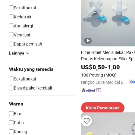
Sekali pakai
Kedap air
Anti-alergi
Ventilasi
Dapat pemisah
Filter Hmef Medis Sekali Pak
Lainnya
Panas Kelembapan Filter Spi
US$
0,50
-
1,00
Waktu yang tersedia
100 Potong
(MOQ)
Sekali pakai
Ningbo Luke Medical Devices Co., Ltd.
Bisa dipakai kembali
Warna
Kirim Permintaan
Biru
Putih
Kuning