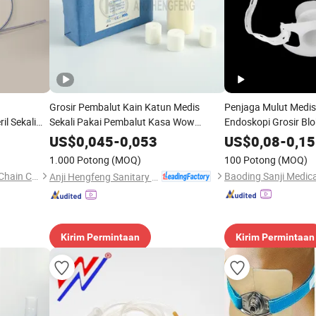
Grosir Pembalut Kain Katun Medis
Penjaga Mulut Medis 
il Sekali
Sekali Pakai Pembalut Kasa Wow
Endoskopi Grosir Blo
let
Pembalut Kasa
Tali
US$
0,045
-
0,053
US$
0,08
-
0,15
1.000 Potong
(MOQ)
100 Potong
(MOQ)
Yangzhou Kingcome Supply Chain Co., Ltd
Anji Hengfeng Sanitary Material Co., Ltd.
Kirim Permintaan
Kirim Permintaan