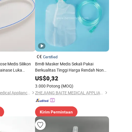
Certified
ose Medis Silikon
Bm® Masker Medis Sekali Pakai
rainase Luka
Berkualitas Tinggi Harga Rendah Non
ifikat CE dan ISO
Rebreathing
US$
0,32
3.000 Potong
(MOQ)
Hangzhou Fushan Medical Appliances Co., Ltd.
ZHEJIANG BAITE MEDICAL APPLIANCES CO., LTD.
Kirim Permintaan