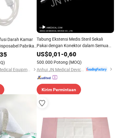
Tabung Ekstensi Medis Steril Sekali
fusi Darah Kamar
Pakai dengan Konektor dalam Semua
Disposabel Pabrikan
Ukuran untuk Penjualan Terlaris
at CE
US$
0,01
-
0,60
135
500.000 Potong
(MOQ)
Q)
Anhui JN Medical Device Co., Ltd.
Shandong Wuzhou Medical Equipment Co., LTD
Kirim Permintaan