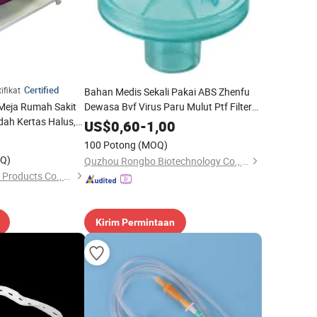
Certified
ifikat
Bahan Medis Sekali Pakai ABS Zhenfu
 Meja Rumah Sakit
Dewasa Bvf Virus Paru Mulut Ptf Filter
edah Kertas Halus,
Spirometri Integral
US$
0,60
-
1,00
r Medis, Gulungan
100 Potong
(MOQ)
h
Q)
Quzhou Rongbo Biotechnology Co., Ltd.
Anhui JM Healthcare Products Co., Ltd.
Kirim Permintaan