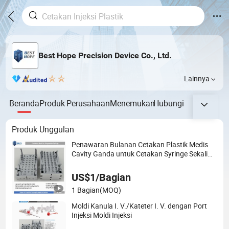
Best Hope Precision Device Co., Ltd.
Lainnya
Beranda
Produk
Perusahaan
Menemukan
Hubungi
Produk Unggulan
Penawaran Bulanan Cetakan Plastik Medis
Cavity Ganda untuk Cetakan Syringe Sekali
Pakai yang Disesuaikan
US$1/Bagian
1 Bagian
(MOQ)
Moldi Kanula I. V./Kateter I. V. dengan Port
Injeksi Moldi Injeksi