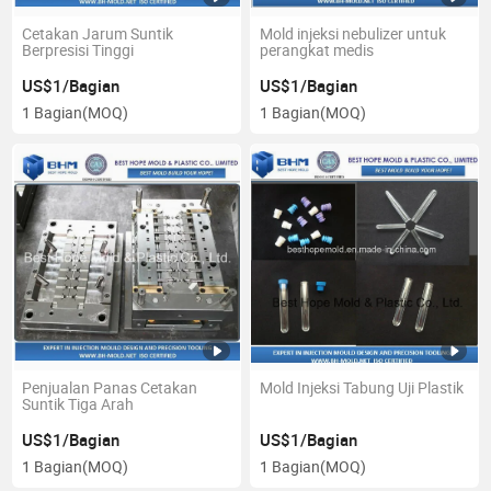
Cetakan Jarum Suntik
Mold injeksi nebulizer untuk
Berpresisi Tinggi
perangkat medis
US$1/Bagian
US$1/Bagian
1 Bagian
(MOQ)
1 Bagian
(MOQ)
Penjualan Panas Cetakan
Mold Injeksi Tabung Uji Plastik
Suntik Tiga Arah
US$1/Bagian
US$1/Bagian
1 Bagian
(MOQ)
1 Bagian
(MOQ)