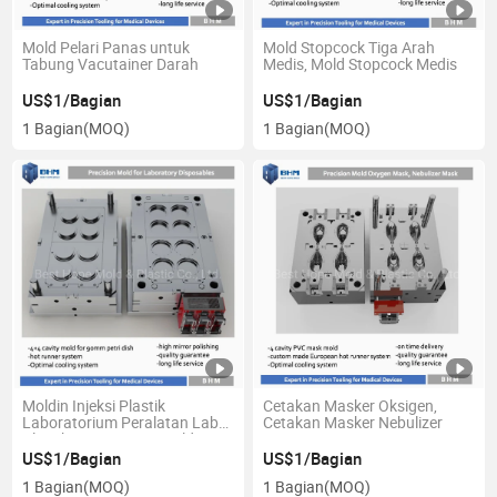
Mold Pelari Panas untuk
Mold Stopcock Tiga Arah
Tabung Vacutainer Darah
Medis, Mold Stopcock Medis
US$1/Bagian
US$1/Bagian
1 Bagian
(MOQ)
1 Bagian
(MOQ)
Moldin Injeksi Plastik
Cetakan Masker Oksigen,
Laboratorium Peralatan Lab
Cetakan Masker Nebulizer
Plastik Cawan Petri Moldin
Cawan Petri Moldin Plastik
US$1/Bagian
US$1/Bagian
1 Bagian
(MOQ)
1 Bagian
(MOQ)