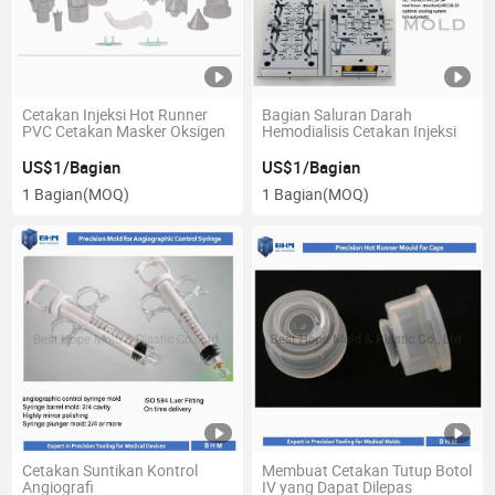
Cetakan Injeksi Hot Runner
Bagian Saluran Darah
PVC Cetakan Masker Oksigen
Hemodialisis Cetakan Injeksi
US$1/Bagian
US$1/Bagian
1 Bagian
(MOQ)
1 Bagian
(MOQ)
Cetakan Suntikan Kontrol
Membuat Cetakan Tutup Botol
Angiografi
IV yang Dapat Dilepas