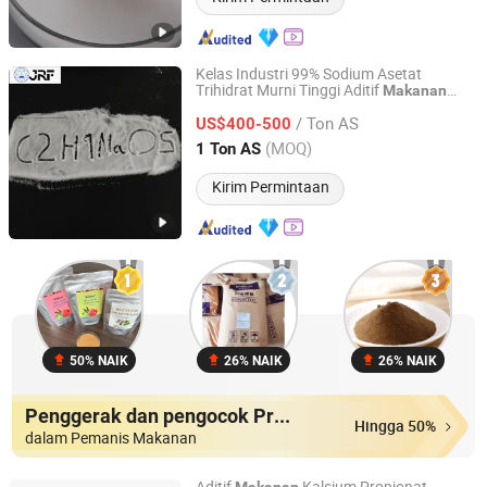
Kelas Industri 99% Sodium Asetat
Trihidrat Murni Tinggi Aditif
Makanan
Shandong Jiurunfa Chemical Technology Co., Ltd
Fungsi CAS: 6131-90-4
/ Ton AS
US$400-500
Shandong, China
Harga mulai 2024
(MOQ)
1 Ton AS
Kirim Permintaan
50% NAIK
26% NAIK
26% NAIK
Penggerak dan pengocok Produk
Hingga 50%
dalam Pemanis Makanan