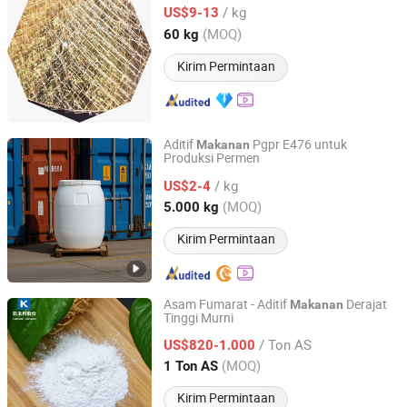
Xiamen Yasin Industry & Trade Co., Ltd.
/ kg
US$9-13
(MOQ)
60 kg
Fujian, China
Harga mulai 2020
Kirim Permintaan
Aditif
Pgpr E476 untuk
Makanan
Produksi Permen
Shanghai Richem International Co., Ltd.
/ kg
US$2-4
Shanghai, China
Harga mulai 2026
(MOQ)
5.000 kg
Kirim Permintaan
Asam Fumarat - Aditif
Derajat
Makanan
Tinggi Murni
Shandong Chemic Chemical Co., Ltd.
/ Ton AS
US$820-1.000
Shandong, China
Harga mulai 2024
(MOQ)
1 Ton AS
Kirim Permintaan