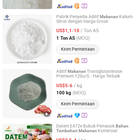
Pabrik Penyedia Aditif
Kalium
Makanan
Sitrat dengan Harga Grosir
Qingdao Klyomo Chemical Company Limited
/ Ton AS
US$1,1-10
Shandong, China
Harga mulai 2025
(MOQ)
1 Ton AS
Kirim Permintaan
Aditif
Transglutaminase
Makanan
Premium 120u/G - Harga Terbaik
Shandong Chunsheng Chemical Technology Co.,Ltd
/ kg
US$5-6
Shandong, China
Harga mulai 2025
(MOQ)
100 kg
Kirim Permintaan
Datem E472e Bubuk Pemasok
Bahan
Komersial
Tambahan
Makanan
Henan Honest Food Co., Ltd.
/ kg