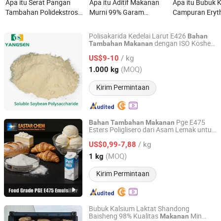
Apa itu Serat Pangan
Apa itu Aditif Makanan
Apa itu Bubuk K
Tambahan Polidekstrosa
Murni 99% Garam
Campuran Eryth
Berkualitas Tinggi yang
Disodium PQQ Anti
Stevia Tingkat
Larut
Penuaan Antioksidan
Tanpa Rasa Set
Polisakarida Kedelai Larut E426
Bahan
untuk Memori & Fokus
Pemanis Tamb
dengan ISO Kosher
Tambahan
Makanan
Henan Yangsen Chemical Technology Co., Ltd
Halal
Makanan
/ kg
US$9-10
Henan, China
Harga mulai 2025
(MOQ)
1.000 kg
Kirim Permintaan
Pge E475
Bahan
Tambahan
Makanan
Esters Poliglisero dari Asam Lemak untuk
Henan Eastar Chem. & Tech. Co., Ltd.
Saus Salad Mayones Pengental
/ kg
US$0,99-7,88
Henan, China
Harga mulai 2023
(MOQ)
1 kg
Kirim Permintaan
Bubuk Kalsium Laktat Shandong
Baisheng 98% Kualitas
Min
Makanan
Jining Mingcheng International Trade Co., Ltd