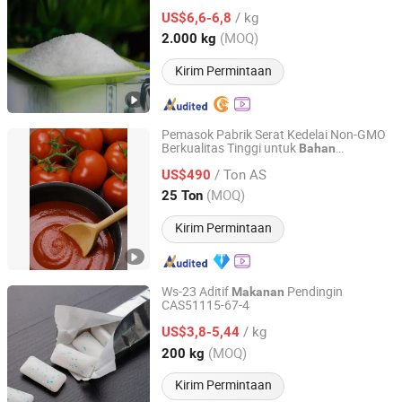
/ kg
US$6,6-6,8
Shandong, China
Harga mulai 2022
(MOQ)
2.000 kg
Kirim Permintaan
Pemasok Pabrik Serat Kedelai Non-GMO
Berkualitas Tinggi untuk
Bahan
Guanxian Xinrui Industrial Co., Ltd.
Kaleng
Tambahan
Makanan
/ Ton AS
US$490
Shandong, China
Harga mulai 2022
(MOQ)
25 Ton
Kirim Permintaan
Ws-23 Aditif
Pendingin
Makanan
CAS51115-67-4
Hangzhou Golden Flavors Co., Ltd
/ kg
US$3,8-5,44
Zhejiang, China
Harga mulai 2024
(MOQ)
200 kg
Kirim Permintaan