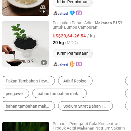
Kirim Permintaan
Penjualan Panas Aditif
E153
Makanan
untuk Bumbu Campuran
Linquan Spring River Nano Plant New Material Co., Ltd.
/ kg
US$20,64-26,54
Anhui, China
Harga mulai 2024
(MOQ)
20 kg
Kirim Permintaan
Pemanis Makanan
Penambah Nutrisi
Pengental Makanan
Pengawet Makanan
Emulsifier Makanan
Essence & Spice
Pemanis Pengganti Gula Konsentrat
Produk Aditif
Natrium Sakarin
Makanan
Qingdao Ever Trust Biotech Co., Ltd.