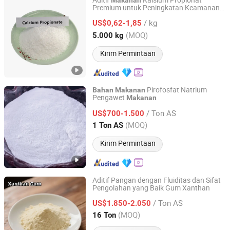
Aditif
Kalsium Propionat
Makanan
Premium untuk Peningkatan Keamanan
Beijing Mugu Technology Co., Ltd
Preservasi
/ kg
US$0,62-1,85
Beijing, China
Harga mulai 2026
(MOQ)
5.000 kg
Kirim Permintaan
Pirofosfat Natrium
Bahan
Makanan
Pengawet
Makanan
POLIFAR GROUP LIMITED
/ Ton AS
US$700-1.500
Jiangsu, China
Harga mulai 2013
(MOQ)
1 Ton AS
Kirim Permintaan
Aditif Pangan dengan Fluiditas dan Sifat
Pengolahan yang Baik Gum Xanthan
Jinbei Chemical ( Shandong) Co., Ltd.
/ Ton AS
US$1.850-2.050
Shandong, China
Harga mulai 2026
(MOQ)
16 Ton