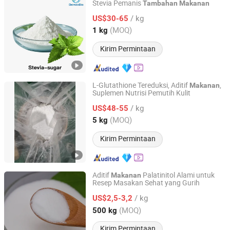
Stevia Pemanis
Tambahan
Makanan
Shanghai Beimoo Biotechnology Co., Ltd.
/ kg
US$30-65
Shanghai, China
Harga mulai 2025
(MOQ)
1 kg
Kirim Permintaan
L-Glutathione Tereduksi, Aditif
,
Makanan
Suplemen Nutrisi Pemutih Kulit
Anhui GSH Bio-Technology Co., Ltd.
/ kg
US$48-55
Anhui, China
Harga mulai 2022
(MOQ)
5 kg
Kirim Permintaan
Aditif
Palatinitol Alami untuk
Makanan
Resep Masakan Sehat yang Gurih
Beijing Mugu Technology Co., Ltd
/ kg
US$2,5-3,2
Beijing, China
Harga mulai 2026
(MOQ)
500 kg
Kirim Permintaan