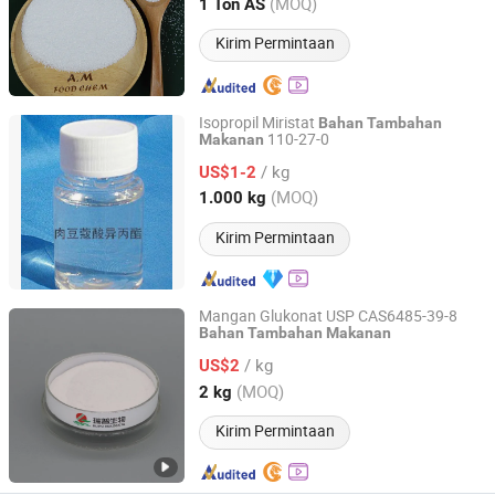
Shandong, China
Harga mulai 2017
(MOQ)
1 Ton AS
Kirim Permintaan
Isopropil Miristat
Bahan
Tambahan
110-27-0
Makanan
HENAN KINGWAY TECHNOLOGY CO., LTD.
/ kg
US$1-2
Henan, China
Harga mulai 2021
(MOQ)
1.000 kg
Kirim Permintaan
Mangan Glukonat USP CAS6485-39-8
Bahan
Tambahan
Makanan
Zhengzhou Ruipu Biological Engineering Co., Ltd.
/ kg
US$2
Henan, China
Harga mulai 2008
(MOQ)
2 kg
Kirim Permintaan