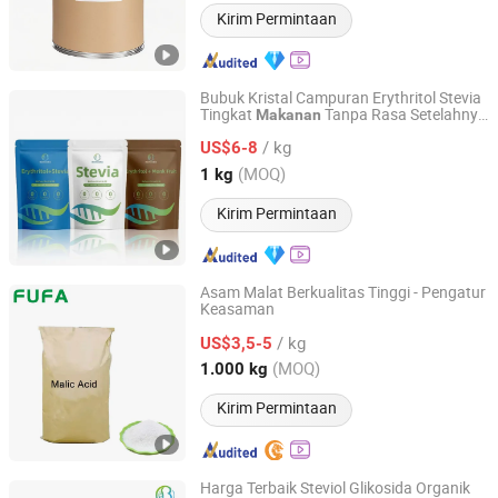
Kirim Permintaan
Bubuk Kristal Campuran Erythritol Stevia
Tingkat
Tanpa Rasa Setelahnya
Makanan
Shanghai Beimoo Biotechnology Co., Ltd.
Pemanis
Tambahan
Makanan
/ kg
US$6-8
Shanghai, China
Harga mulai 2025
(MOQ)
1 kg
Kirim Permintaan
Asam Malat Berkualitas Tinggi - Pengatur
Keasaman
HENAN FUFA BIOTECHNOLOGY CO., LTD.
/ kg
US$3,5-5
Henan, China
Harga mulai 2025
(MOQ)
1.000 kg
Kirim Permintaan
Harga Terbaik Steviol Glikosida Organik