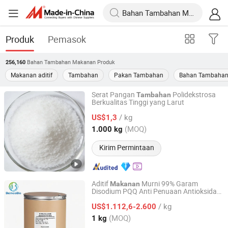
Produk
Pemasok
Bahan Tambahan Makanan
Produk
256,160
Makanan aditif
Tambahan
Pakan Tambahan
Bahan Tambahan
Serat Pangan
Polidekstrosa
Tambahan
Berkualitas Tinggi yang Larut
Shandong Bailong Chuangyuan Bio-Tech Co., Ltd.
/ kg
US$1,3
Shandong, China
Harga mulai 2021
(MOQ)
1.000 kg
Kirim Permintaan
Aditif
Murni 99% Garam
Makanan
Disodium PQQ Anti Penuaan Antioksidan
Shanghai Beimoo Biotechnology Co., Ltd.
untuk Memori & Fokus
/ kg
US$1.112,6-2.600
Shanghai, China
Harga mulai 2025
(MOQ)
1 kg