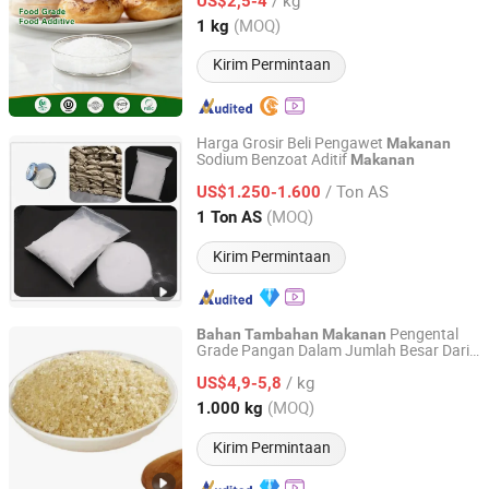
US$2,5-4
Henan, China
Harga mulai 2024
(MOQ)
1 kg
Kirim Permintaan
Harga Grosir Beli Pengawet
Makanan
Sodium Benzoat Aditif
Makanan
Hebei Jietou Chemical Technology Co., Ltd.
/ Ton AS
US$1.250-1.600
Hebei, China
Harga mulai 2023
(MOQ)
1 Ton AS
Kirim Permintaan
Pengental
Bahan
Tambahan
Makanan
Grade Pangan Dalam Jumlah Besar Dari
HENAN E-KING GELATIN CO., LTD
China
/ kg
US$4,9-5,8
Henan, China
Harga mulai 2023
(MOQ)
1.000 kg
Kirim Permintaan