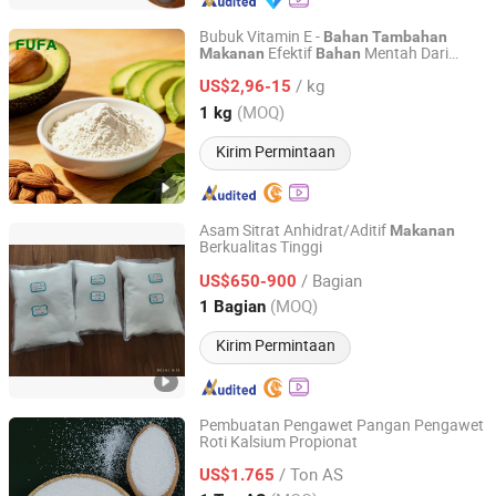
Bubuk Vitamin E -
Bahan
Tambahan
Efektif
Mentah Dari
Makanan
Bahan
HENAN FUFA BIOTECHNOLOGY CO., LTD.
China
/ kg
US$2,96-15
Henan, China
Harga mulai 2025
(MOQ)
1 kg
Kirim Permintaan
Asam Sitrat Anhidrat/Aditif
Makanan
Berkualitas Tinggi
Shandong Yankem Industry Co., Ltd
/ Bagian
US$650-900
Shandong, China
Harga mulai 2022
(MOQ)
1 Bagian
Kirim Permintaan
Pembuatan Pengawet Pangan Pengawet
Roti Kalsium Propionat
A.M FOOD CHEMICAL CO., LIMITED
/ Ton AS
US$1.765