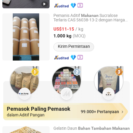
Pemanis Aditif
Sucralose
Makanan
Terlaris CAS 56038-13-2 dengan Harga
Anhui Orient Import & Export Co., Ltd.
Terbaik
/ kg
US$11-15
Anhui, China
Harga mulai 2024
(MOQ)
1.000 kg
Kirim Permintaan
Pemasok Paling Pemasok
99.000+ Pertanyaan
dalam Aditif Pangan
Gelatin Daun
Bahan
Tambahan
Makanan