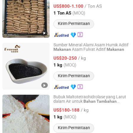
Digunakan untuk
Bahan
Tambahan
/ Ton AS
Baru
US$800-1.100
Makanan
Shandong, China
Harga mulai 2025
(MOQ)
1 Ton AS
Kirim Permintaan
Sumber Mineral Alami Asam Humik Aditif
Asam Fulvat Aditif
Makanan
Makanan
Shenyang Everest Corporation Ltd
/ kg
US$20-250
Liaoning, China
Harga mulai 2013
(MOQ)
1 kg
Kirim Permintaan
Bubuk Maltotetraohidrolase yang Larut
dalam Air untuk
Bahan
Tambahan
Henan Laimeiyuan Biotechnology Co., Ltd.
9025-00-9
Makanan
/ kg
Maltotetraohidrolase untuk Berbagai
US$180-188
Jenis
Makanan
Henan, China
Harga mulai 2025
(MOQ)
1 kg
Kirim Permintaan