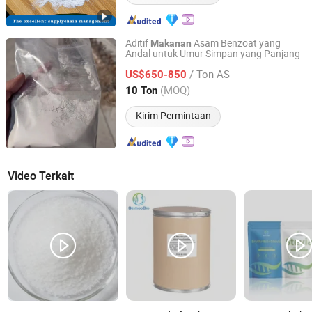
Aditif
Asam Benzoat yang
Makanan
Andal untuk Umur Simpan yang Panjang
Tianjin Jilian Technology Co., Ltd.
/ Ton AS
US$650-850
Tianjin, China
Harga mulai 2024
(MOQ)
10 Ton
Kirim Permintaan
Video Terkait