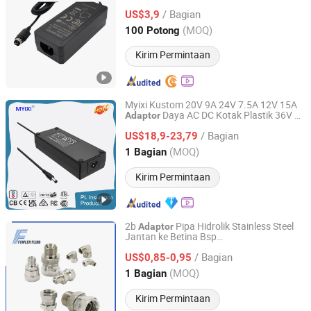
UL/ETL/CE/FCC/GS/PSE/SAA untuk
/ Bagian
Strip LED, Kamera CCTV, 3D Printer,
US$3,9
Monitor
Guangdong, China
Harga mulai 2005
(MOQ)
100 Potong
Kirim Permintaan
Myixi Kustom 20V 9A 24V 7.5A 12V 15A
Daya AC DC Kotak Plastik 36V 5
Adaptor
Guangdong MYIXI Technology Co., Ltd.
AMPS 12V 16A 192W 180W 5.5*1.7mm
/ Bagian
untuk Meja yang Dapat Disesuaikan
US$18,9-23,79
Tingginya Pengendali LED Stip
Guangdong, China
Harga mulai 2023
(MOQ)
1 Bagian
Kirim Permintaan
2b
Pipa Hidrolik Stainless Steel
Adaptor
Jantan ke Betina Bsp
Zhengzhou Fowler Fluid Technology Co. Ltd
(Jic/NPT/SAE/Metric ORFS)
/ Bagian
US$0,85-0,95
Henan, China
Harga mulai 2025
(MOQ)
1 Bagian
Kirim Permintaan