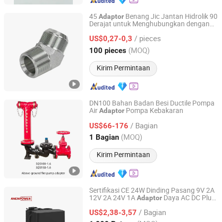
45
Benang Jic Jantan Hidrolik 90
Adaptor
Derajat untuk Menghubungkan dengan
Zhuji Diankou Guowei Hydraulic Machinery Accessories
Fitting Selang
Factory
/ pieces
US$0,27-0,3
(MOQ)
100 pieces
Zhejiang, China
Harga mulai 2025
Kirim Permintaan
DN100 Bahan Badan Besi Ductile Pompa
Air
Pompa Kebakaran
Adaptor
Huhang Technology Group Co., Ltd.
/ Bagian
US$66-176
Fujian, China
Harga mulai 2024
(MOQ)
1 Bagian
Kirim Permintaan
Sertifikasi CE 24W Dinding Pasang 9V 2A
12V 2A 24V 1A
Daya AC DC Plug
Adaptor
ANEN Enterprise Limited
EU En 61558
/ Bagian
US$2,38-3,57