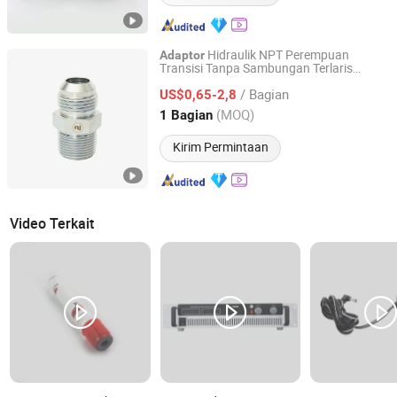
Hidraulik NPT Perempuan
Adaptor
Transisi Tanpa Sambungan Terlaris
Ningbo Ningji Machinery Technology Co., Ltd
dengan SAE
/ Bagian
US$0,65-2,8
Zhejiang, China
Harga mulai 2026
(MOQ)
1 Bagian
Kirim Permintaan
Video Terkait