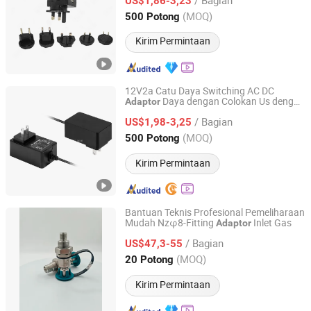
US$1,86-3,23
Guangdong, China
Harga mulai 2024
(MOQ)
500 Potong
Kirim Permintaan
12V2a Catu Daya Switching AC DC
Daya dengan Colokan Us dengan
Adaptor
SHENZHEN KEZHEN ELECTRONIC CO., LTD.
Sertifikat UL, FCC, PSE, CE, GS, Kc, Ukca,
/ Bagian
SAA, RoHS di Seluruh Dunia
US$1,98-3,25
Guangdong, China
Harga mulai 2014
(MOQ)
500 Potong
Kirim Permintaan
Bantuan Teknis Profesional Pemeliharaan
Mudah Nzφ8-Fitting
Inlet Gas
Adaptor
Beijing Bolken Energy Technology Inc.
/ Bagian
US$47,3-55
Beijing, China
Harga mulai 2025
(MOQ)
20 Potong
Kirim Permintaan