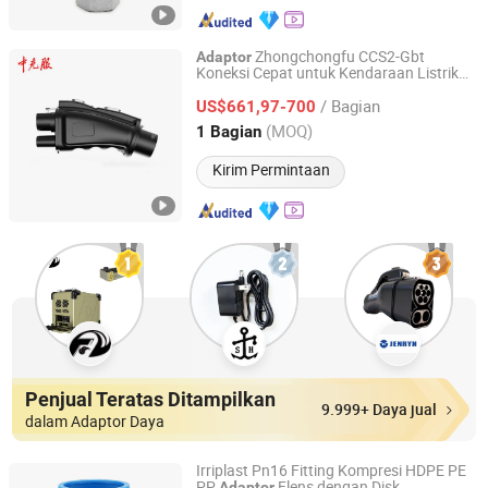
Zhongchongfu CCS2-Gbt
Adaptor
Koneksi Cepat untuk Kendaraan Listrik
Anhui Zhongchongfu Iot Technology Co., Ltd.
Menggunakan Standar Eropa dan Cina
/ Bagian
dengan Desain Kompak, Cangkang Kuat,
US$661,97-700
dan Operasi Sederhana
Anhui, China
Harga mulai 2025
(MOQ)
1 Bagian
Kirim Permintaan
Penjual Teratas Ditampilkan
9.999+ Daya jual
dalam Adaptor Daya
Irriplast Pn16 Fitting Kompresi HDPE PE
PP
Flens dengan Disk
Adaptor