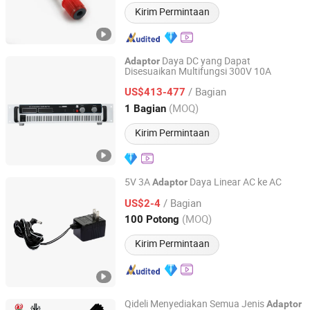
Kirim Permintaan
Daya DC yang Dapat
Adaptor
Disesuaikan Multifungsi 300V 10A
Guangzhou Expansuccess Technology Co.,Ltd
/ Bagian
US$413-477
Guangdong, China
Harga mulai 2026
(MOQ)
1 Bagian
Kirim Permintaan
5V 3A
Daya Linear AC ke AC
Adaptor
Guangzhou Hongzhouyi Technology Co., Ltd.
/ Bagian
US$2-4
(MOQ)
100 Potong
Guangdong, China
Harga mulai 2022
Kirim Permintaan
Qideli Menyediakan Semua Jenis
Adaptor