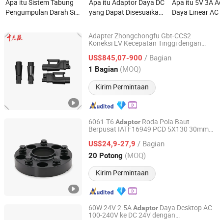
Apa itu Sistem Tabung
Apa itu Adaptor Daya DC
Apa itu 5V 3A 
Pengumpulan Darah Siny
yang Dapat Disesuaikan
Daya Linear AC
Produsen Adapter
Multifungsi 300V 10A
Pengumpulan Darah
Adapter Zhongchongfu Gbt-CCS2
Perlengkapan Medis
Koneksi EV Kecepatan Tinggi dengan
Anhui Zhongchongfu Iot Technology Co., Ltd.
Desain Kompak Bahan Tahan Cuaca dan
Sekali Pakai
/ Bagian
Operasi Intuitif Sempurna untuk Taman
US$845,07-900
Hiburan
Anhui, China
Harga mulai 2025
(MOQ)
1 Bagian
Kirim Permintaan
6061-T6
Roda Pola Baut
Adaptor
Berpusat IATF16949 PCD 5X130 30mm
Heng Tian Technological Development Co., Ltd.
Roda Spacer CNC Presisi
Adaptor
/ Bagian
US$24,9-27,9
Jiangsu, China
Harga mulai 2026
(MOQ)
20 Potong
Kirim Permintaan
60W 24V 2.5A
Daya Desktop AC
Adaptor
100-240V ke DC 24V dengan
Shenzhen Niteray Industry Limited