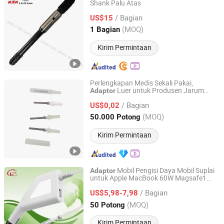
Shank Palu Atas
PUTIAN QIDELI ENGINEERING EQUIPMENT CO., LTD.
/ Bagian
US$15
Fujian, China
Harga mulai 2023
(MOQ)
1 Bagian
Kirim Permintaan
Perlengkapan Medis Sekali Pakai,
Luer untuk Produsen Jarum
Adaptor
Shandong Chengwu Medical Products Factory
Pengambilan Darah
/ Bagian
US$0,02
Shandong, China
Harga mulai 2020
(MOQ)
50.000 Potong
Kirim Permintaan
Mobil Pengisi Daya Mobil Suplai
Adaptor
untuk Apple MacBook 60W Magsafe1
GRANDLY DRAGON TECH LIMITED
Kepala L dan Ponsel Tablet /Produk
/ Bagian
Digital
US$5,98-7,98
Guangdong, China
Harga mulai 2007
(MOQ)
50 Potong
Kirim Permintaan