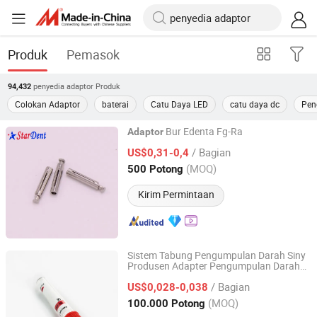
Produk
Pemasok
penyedia adaptor
Produk
94,432
Colokan Adaptor
baterai
Catu Daya LED
catu daya dc
Pen
Bur Edenta Fg-Ra
Adaptor
Stardent Equipment Co., Limited
/ Bagian
US$0,31-0,4
(MOQ)
500 Potong
Guangdong, China
Harga mulai 2015
Kirim Permintaan
Sistem Tabung Pengumpulan Darah Siny
Produsen Adapter Pengumpulan Darah
Ningbo Siny Medical Technology Co., Ltd.
Perlengkapan Medis Sekali Pakai
/ Bagian
US$0,028-0,038
Zhejiang, China
Harga mulai 2014
(MOQ)
100.000 Potong