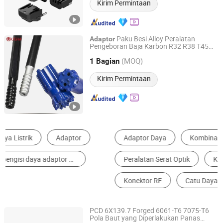
Kirim Permintaan
Paku Besi Alloy Peralatan
Adaptor
Pengeboran Baja Karbon R32 R38 T45
ChongQing Ug Heavy Machinery Co., Ltd.
Alat Pengeboran Forged untuk Drifter
(MOQ)
1 Bagian
Chongqing, China
Harga mulai 2025
Kirim Permintaan
Adaptor Daya
Kombinasi & Fitting Sambungan
Peralatan Serat Optik
Konektor Fiber
Konektor RF
Catu Daya Saklar
PCD 6X139.7 Forged 6061-T6 7075-T6
Pola Baut yang Diperlakukan Panas
Heng Tian Technological Development Co., Ltd.