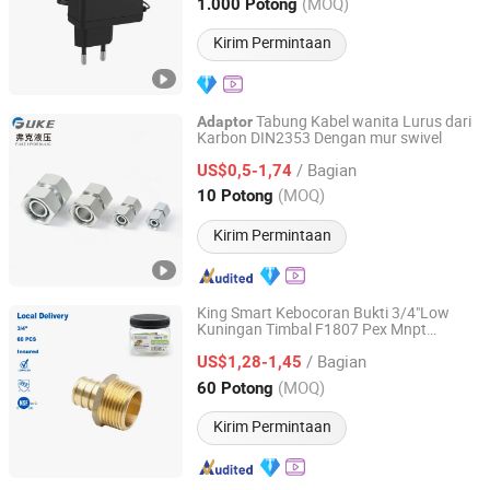
Guangdong, China
Harga mulai 2020
(MOQ)
1.000 Potong
Kirim Permintaan
Tabung Kabel wanita Lurus dari
Adaptor
Karbon DIN2353 Dengan mur swivel
Ningbo Fuke Hydraulics Machinery Co., Ltd.
/ Bagian
US$0,5-1,74
Zhejiang, China
Harga mulai 2024
(MOQ)
10 Potong
Kirim Permintaan
King Smart Kebocoran Bukti 3/4"Low
Kuningan Timbal F1807 Pex Mnpt
Ningbo King Smart Trading Co., Ltd.
Fitting untuk Sistem Pipa Cupc
Adaptor
/ Bagian
NSF (Amerika Kanada Pengiriman Gratis)
US$1,28-1,45
Zhejiang, China
Harga mulai 2026
(MOQ)
60 Potong
Kirim Permintaan