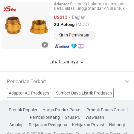
Selang Kebakaran Aluminium
Adaptor
Berkualitas Tinggi Standar ANSI untuk
Warrior Rescue Technology Jiangsu Co., Ltd.
Sistem Pemadam Kebakaran
/ Bagian
US$13
Jiangsu, China
Harga mulai 2026
(MOQ)
20 Potong
Kirim Permintaan
Lihat Lainnya
Pencarian Terkait
Adaptor AC Produsen
Sumber Daya Listrik Produsen
Adaptor Produsen
adapter catu daya AC Produsen
Produk Populer
Harga Produk Panas
Produk Panas Grosir
Pembeli bintang
Situs PC
Wawasan
pengisi daya adaptor pasokan listrik Pabrik
Amplop
Perjanjian Pengguna
Kebijakan Privasi
Hubungi
adapter / pengisi daya / catu daya Pabrik
Copyright © 2026 Focus Technology Co., Ltd. All Rights Reserved