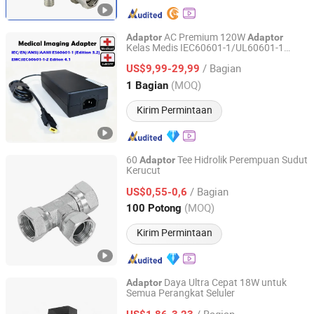
AC Premium 120W
Adaptor
Adaptor
Kelas Medis IEC60601-1/UL60601-1
Shenzhen Dilithink Electronics Co., Ltd.
Bersertifikat, 2 Mopp, 300K Hrs Mtbf 5
/ Bagian
Garansi Tahun 12V 15V 19V 20V 24V 48V
US$9,99-29,99
AC DC
Adaptor
Guangdong, China
Harga mulai 2023
(MOQ)
1 Bagian
Kirim Permintaan
60
Tee Hidrolik Perempuan Sudut
Adaptor
Kerucut
Zhuji Diankou Guowei Hydraulic Machinery Accessories
Factory
/ Bagian
US$0,55-0,6
(MOQ)
100 Potong
Zhejiang, China
Harga mulai 2025
Kirim Permintaan
Daya Ultra Cepat 18W untuk
Adaptor
Semua Perangkat Seluler
Shenzhen Langbo Technology Co., Ltd.
/ Bagian