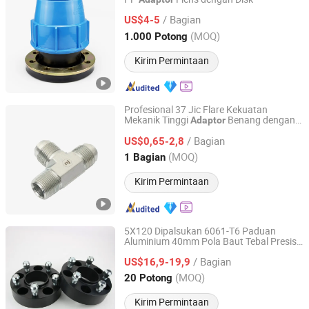
Ningbo Irriplast Irrigation Systems CO., LTD.
/ Bagian
US$4-5
Zhejiang, China
Harga mulai 2020
(MOQ)
1.000 Potong
Kirim Permintaan
Profesional 37 Jic Flare Kekuatan
Mekanik Tinggi
Benang dengan
Adaptor
Ningbo Ningji Machinery Technology Co., Ltd
Orb
/ Bagian
US$0,65-2,8
Zhejiang, China
Harga mulai 2026
(MOQ)
1 Bagian
Kirim Permintaan
5X120 Dipalsukan 6061-T6 Paduan
Aluminium 40mm Pola Baut Tebal Presisi
Heng Tian Technological Development Co., Ltd.
Dikerjakan CNC
Hitam Tahan
Adaptor
/ Bagian
Lama Hub Centric dengan
Roda
US$16,9-19,9
Adaptor
Langkah
Jiangsu, China
Harga mulai 2026
(MOQ)
20 Potong
Kirim Permintaan