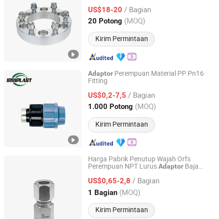
32mm Pusat yang Tahan Lama Berwarna
/ Bagian
Perak Adapter yang Dikerjakan CNC
US$18-20
dengan Presisi
Jiangsu, China
Harga mulai 2026
(MOQ)
20 Potong
Kirim Permintaan
Perempuan Material PP Pn16
Adaptor
Fitting
Ningbo Irriplast Irrigation Systems CO., LTD.
/ Bagian
US$0,2-7,5
Zhejiang, China
Harga mulai 2020
(MOQ)
1.000 Potong
Kirim Permintaan
Harga Pabrik Penutup Wajah Orfs
Perempuan NPT Lurus
Baja
Adaptor
Ningbo Ningji Machinery Technology Co., Ltd
dengan JIS
/ Bagian
US$0,65-2,8
Zhejiang, China
Harga mulai 2026
(MOQ)
1 Bagian
Kirim Permintaan