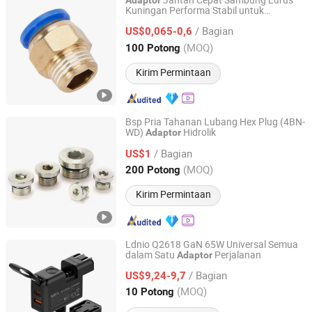
Jantan Cepat Sambung Lurus
Adaptor
Kuningan Performa Stabil untuk
Nanjing Xiangkerui International Trade Co., Ltd.
Manufaktur Automobil
/ Bagian
US$0,065-0,6
Jiangsu, China
Harga mulai 2026
(MOQ)
100 Potong
Kirim Permintaan
Bsp Pria Tahanan Lubang Hex Plug (4BN-
WD)
Hidrolik
Adaptor
Ningbo Yinzhou Pehel Machinery Co., Ltd.
/ Bagian
US$1
Zhejiang, China
Harga mulai 2007
(MOQ)
200 Potong
Kirim Permintaan
Ldnio Q2618 GaN 65W Universal Semua
dalam Satu
Perjalanan
Adaptor
Guangdong Ldnio Electronic Technology Co., Ltd.
/ Bagian
US$9,24-9,7
Guangdong, China
Harga mulai 2019
(MOQ)
10 Potong