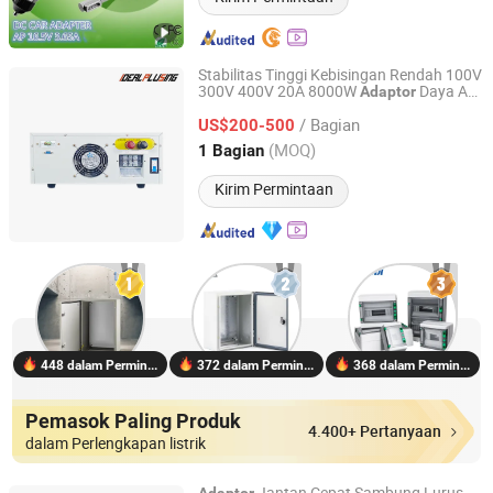
Stabilitas Tinggi Kebisingan Rendah 100V
300V 400V 20A 8000W
Daya AC
Adaptor
Guangzhou Idealplusing information technology co., LTD
DC Tegangan Tinggi yang Dapat
/ Bagian
Diprogram untuk Pengujian Laboratorium
US$200-500
dan Industri
Guangdong, China
Harga mulai 2021
(MOQ)
1 Bagian
Kirim Permintaan
448 dalam Permintaan
372 dalam Permintaan
368 dalam Permintaan
Pemasok Paling Produk
4.400+ Pertanyaan
dalam Perlengkapan listrik