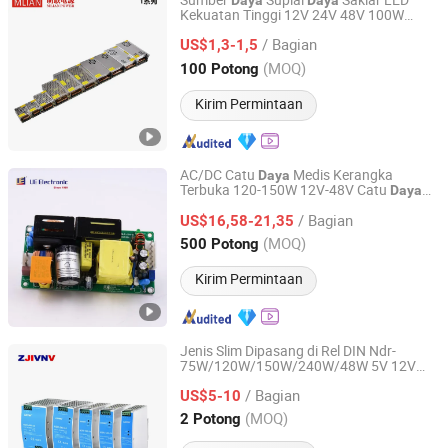
Sumber
Suplai
Saklar LED
Daya
Daya
Kekuatan Tinggi 12V 24V 48V 100W
Zhongshan Minglian Electronic Co., Ltd.
200W 500W 600W untuk Pencahayaan
/ Bagian
US$1,3-1,5
Industri
Guangdong, China
Harga mulai 2025
(MOQ)
100 Potong
Kirim Permintaan
AC/DC Catu
Medis Kerangka
Daya
Terbuka 120-150W 12V-48V Catu
Daya
Fuhua Electronic Co., Ltd.
Kerangka Terbuka Tanpa Penutup untuk
/ Bagian
Penggunaan
US$16,58-21,35
Industri
Guangdong, China
Harga mulai 2024
(MOQ)
500 Potong
Kirim Permintaan
Jenis Slim Dipasang di Rel DIN Ndr-
75W/120W/150W/240W/48W 5V 12V
Yueqing Zhijiu Electric Co., Ltd.
24V 36V 48V untuk Kontrol
Industri
/ Bagian
Menggerakkan Kabinet Listrik Saklar
US$5-10
Sumber
Daya
Zhejiang, China
Harga mulai 2025
(MOQ)
2 Potong