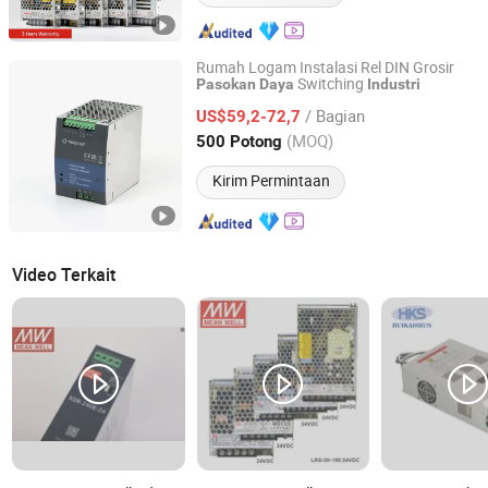
Rumah Logam Instalasi Rel DIN Grosir
Switching
Pasokan
Daya
Industri
Ninghai Yingjiao Electrical Co., Ltd.
/ Bagian
US$59,2-72,7
Zhejiang, China
Harga mulai 2006
(MOQ)
500 Potong
Kirim Permintaan
Video Terkait