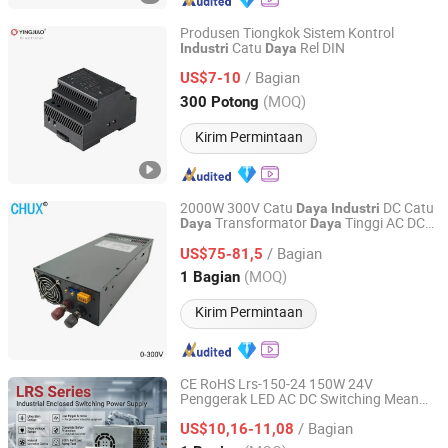
Produsen Tiongkok Sistem Kontrol
Catu
Rel DIN
Industri
Daya
Ninghai Yingjiao Electrical Co., Ltd.
/ Bagian
US$7-10
Zhejiang, China
Harga mulai 2006
(MOQ)
300 Potong
Kirim Permintaan
2000W 300V Catu
DC Catu
Daya
Industri
Transformator
Tinggi AC DC
Daya
Daya
Yueqing Chuxi Electric Co., Ltd.
yang Dapat Disesuaikan Catu
Daya
/ Bagian
Switching
US$75-81,5
Zhejiang, China
Harga mulai 2021
(MOQ)
1 Bagian
Kirim Permintaan
CE RoHS Lrs-150-24 150W 24V
Penggerak LED AC DC Switching Mean
Zhejiang Leyu Electric Co., Ltd.
Well DC UPS
Slim 110V 220V
Industri
/ Bagian
Catu
Switching SMPS
US$10,16-11,08
Daya