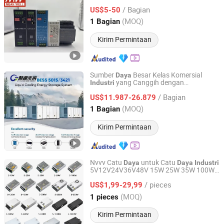
48V Suplai
Rel DIN untuk Sistem
Daya
/ Bagian
Kontrol
US$5-50
Industri
Zhejiang, China
Harga mulai 2025
(MOQ)
1 Bagian
Kirim Permintaan
Sumber
Besar Kelas Komersial
Daya
yang Canggih dengan
Industri
Hebei JY Future New Energy Technology Co.,Ltd.
Penghematan Energi Besar dan Kinerja
/ Bagian
Operasional yang Konsisten dan Andal
US$11.987-26.879
Hebei, China
Harga mulai 2025
(MOQ)
1 Bagian
Kirim Permintaan
Nvvv Catu
untuk Catu
Daya
Daya
Industri
5V12V24V36V48V 15W 25W 35W 100W
Zhejiang Junlin Electric Technology Co., Ltd.
150W 200W 350W Catu
Switching
Daya
/ pieces
SMPS
US$1,99-29,99
Zhejiang, China
Harga mulai 2023
(MOQ)
1 pieces
Kirim Permintaan