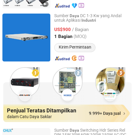
Sumber
DC 1-3 Kw yang Andal
Daya
untuk Aplikasi
Industri
Luoyi Technology (Suzhou) Co., Ltd.
/ Bagian
US$900
Jiangsu, China
Harga mulai 2025
(MOQ)
1 Bagian
Kirim Permintaan
Penjual Teratas Ditampilkan
9.999+ Daya jual
dalam Catu Daya Saklar
Sumber
Switching Hdr Series Rel
Daya
DIN 15W 30W 60W 100W 150W AC/DC