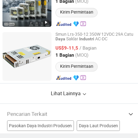
Zhejiang, China
Harga mulai 2011
(MOQ)
1 Bagian
Kirim Permintaan
Smun Lrs-350-12 350W 12VDC 29A Catu
Saklar
AC-DC
Daya
Industri
Zhejiang Ximeng Electronic Technology Co., Ltd.
/ Bagian
US$9-11,5
Zhejiang, China
Harga mulai 2009
(MOQ)
1 Bagian
Kirim Permintaan
Lihat Lainnya
Pencarian Terkait
Pasokan Daya Industri Produsen
Daya Laut Produsen