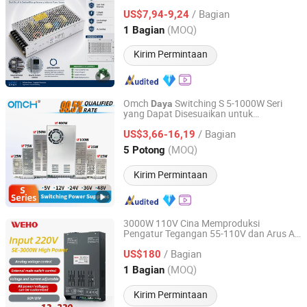
/ Bagian
US$7,94-9,24
Zhejiang, China
Harga mulai 2011
(MOQ)
1 Bagian
Kirim Permintaan
Omch
Switching S 5-1000W Seri
Daya
yang Dapat Disesuaikan untuk
Zhejiang Hugong Automation Technology Co., Ltd.
Penggunaan
Industri
/ Bagian
US$3,66-16,19
Zhejiang, China
Harga mulai 2018
(MOQ)
5 Potong
Kirim Permintaan
3000W 110V Cina Memproduksi
Pengatur Tegangan 55-110V dan Arus AC
Zhejiang Weihao Electronic Co., Ltd.
ke DC
LiFePO4 Pengisi
Industri
Daya
/ Bagian
Baterai Suplai Listrik
US$180
Zhejiang, China
Harga mulai 2010
(MOQ)
1 Bagian
Kirim Permintaan