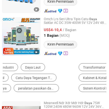
Kirim Permintaan
Omch Lrs Seri Ultra Tipis Catu
Daya
Saklar AC DC 35W-400W 5V 12V 24V 48V
Zhejiang Hugong Automation Technology Co., Ltd.
Output Tunggal Elektronik
Industri
/ Bagian
US$4-10,4
Zhejiang, China
Harga mulai 2018
(MOQ)
1 Bagian
Kirim Permintaan
Transformator
Catu Daya Saklar
Kabinet & Kotak Distribusi Daya
Tungku Pembakaran
Sistem Kontrol Listrik
Stabilisator Tegangan
Meanwell Ndr Xdr Mdr Hdr
75W
Daya
120W 240W 480W 960W 12V 24V 36V
Abrizone Electronics Co., Ltd.