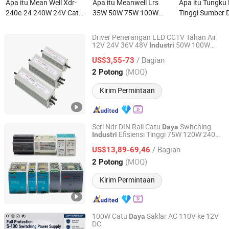
Apa itu Mean Well Xdr-
Apa itu Meanwell Lrs
Apa itu Tungku 
240e-24 240W 24V Catu
35W 50W 75W 100W
Tinggi Sumber 
Daya Switching Rel DIN
150W 200W 350W 450W
Listrik Teganga
AC ke DC Output Tunggal
600W 1200W 12V 24V
untuk Penggun
Driver Penerangan LED CCTV Tahan Air
SMPS Industri
Catu Daya Saklar
Industri
12V 24V 36V 48V
50W 100W
Industri
Zhejiang Weihao Electronic Co., Ltd.
150W 250W 350W 400W 500W 650W
Ekonomis Otomasi
/ Bagian
800W 1200W 2000W CE RoHS Suplai
US$3,55-73
Industri
AC ke DC Switching
Daya
Zhejiang, China
Harga mulai 2010
(MOQ)
2 Potong
Kirim Permintaan
Seri Ndr DIN Rail Catu
Switching
Daya
Efisiensi Tinggi 75W 120W 240W
Industri
Zhejiang Weihao Electronic Co., Ltd.
480W AC ke DC Tegangan Konstan SMPS
/ Bagian
Catu
US$13,89-69,46
Daya
Zhejiang, China
Harga mulai 2010
(MOQ)
2 Potong
Kirim Permintaan
100W Catu
Saklar AC 110V ke 12V
Daya
DC
Zhejiang Leyu Electric Co., Ltd.