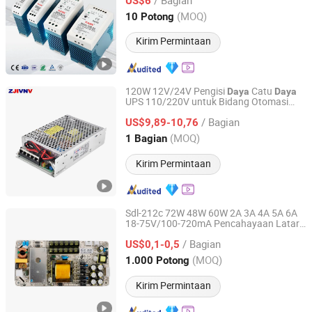
US$6
Zhejiang, China
Harga mulai 2011
(MOQ)
10 Potong
Kirim Permintaan
120W 12V/24V Pengisi
Catu
Daya
Daya
UPS 110/220V untuk Bidang Otomasi
Yueqing Zhijiu Electric Co., Ltd.
Sc-120-12 Sc-120-24
Industri
/ Bagian
US$9,89-10,76
Zhejiang, China
Harga mulai 2025
(MOQ)
1 Bagian
Kirim Permintaan
Sdl-212c 72W 48W 60W 2A 3A 4A 5A 6A
18-75V/100-720mA Pencahayaan Latar
Shen Zhen Saqcn Innovation Technology Co., Ltd.
OEM ODM Kustom TV Monitor PCBA
/ Bagian
Penutup LED AC DC Kerangka Terbuka
US$0,1-0,5
Catu
Switching
Daya
Industri
Guangdong, China
Harga mulai 2025
(MOQ)
1.000 Potong
Kirim Permintaan