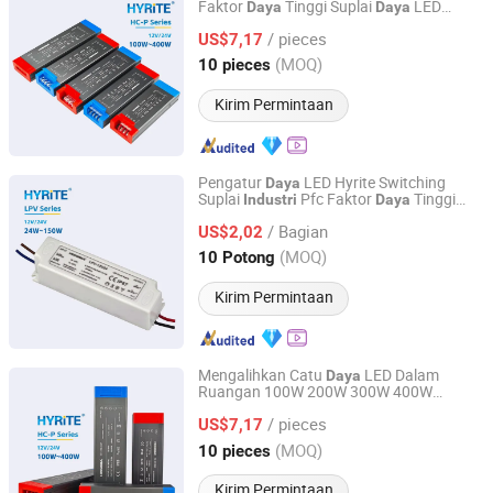
Faktor
Tinggi Suplai
LED
Daya
Daya
Hyrite Lighting Co.
Saklar 100W 200W 300W 400W
Industri
/ pieces
untuk Driver Strip LED 12V 24V
US$7,17
Guangdong, China
Harga mulai 2014
(MOQ)
10 pieces
Kirim Permintaan
Pengatur
LED Hyrite Switching
Daya
Suplai
Pfc Faktor
Tinggi
Industri
Daya
Hyrite Lighting Co.
untuk Driver Strip LED 12V 24V
/ Bagian
US$2,02
Guangdong, China
Harga mulai 2014
(MOQ)
10 Potong
Kirim Permintaan
Mengalihkan Catu
LED Dalam
Daya
Ruangan 100W 200W 300W 400W
Hyrite Lighting Co.
Tegangan Masukan Luas Pfc
Industri
/ pieces
Faktor
Tinggi untuk Pengemudi
US$7,17
Daya
Strip LED 12V 24V
Guangdong, China
Harga mulai 2014
(MOQ)
10 pieces
Kirim Permintaan