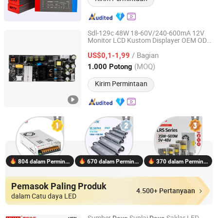
Sdl-129c 48W 18-60V/240-600mA 12V
Monitor LCD Kustom Displayer OEM ODM
Shen Zhen Saqcn Innovation Technology Co., Ltd.
PCBA Penutup LED Kerangka Terbuka
/ Bagian
Papan Catu
Switching
US$0,1-1,99
Daya
Industri
SMPS Perakitan PCB
Guangdong, China
Harga mulai 2025
(MOQ)
1.000 Potong
Kirim Permintaan
804 dalam Permintaan
670 dalam Permintaan
370 dalam Permintaan
Pemasok Paling Produk
4.500+ Pertanyaan
dalam Catu daya LED