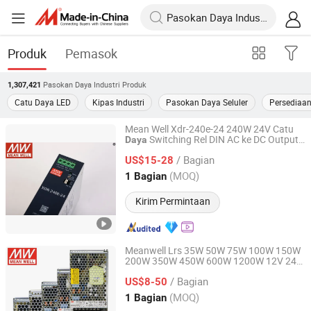
Produk
Pemasok
Pasokan Daya Industri
Produk
1,307,421
Catu Daya LED
Kipas Industri
Pasokan Daya Seluler
Persediaan
Mean Well Xdr-240e-24 240W 24V Catu
Switching Rel DIN AC ke DC Output
Daya
Abrizone Electronics Co., Ltd.
Tunggal SMPS
Industri
/ Bagian
US$15-28
Zhejiang, China
Harga mulai 2025
(MOQ)
1 Bagian
Kirim Permintaan
Meanwell Lrs 35W 50W 75W 100W 150W
200W 350W 450W 600W 1200W 12V 24V
Abrizone Electronics Co., Ltd.
Catu
Saklar Ekonomis Otomasi
Daya
/ Bagian
US$8-50
Industri
Zhejiang, China
Harga mulai 2025
(MOQ)
1 Bagian