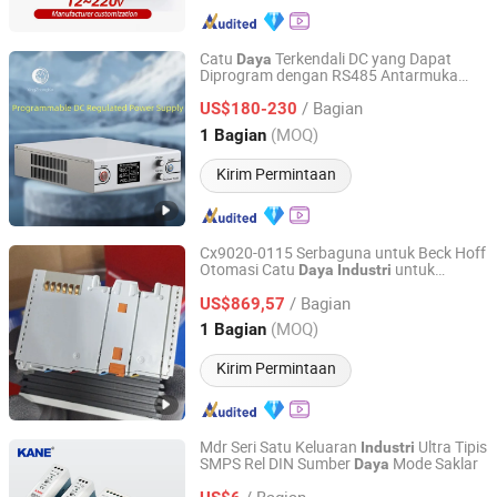
Catu
Terkendali DC yang Dapat
Daya
Diprogram dengan RS485 Antarmuka
Shenzhen Xingzhongke Power Technology Co., Ltd.
Komunikasi Diterapkan pada Otomatisasi
/ Bagian
US$180-230
Industri
Guangdong, China
Harga mulai 2026
(MOQ)
1 Bagian
Kirim Permintaan
Cx9020-0115 Serbaguna untuk Beck Hoff
Otomasi Catu
untuk
Daya
Industri
Shenzhen Kernal Intelligent Technology Co., Ltd.
Aplikasi di Seluruh Dunia
/ Bagian
US$869,57
Guangdong, China
Harga mulai 2024
(MOQ)
1 Bagian
Kirim Permintaan
Mdr Seri Satu Keluaran
Ultra Tipis
Industri
SMPS Rel DIN Sumber
Mode Saklar
Daya
Yueqing Kane Electric Co., Ltd.
/ Bagian