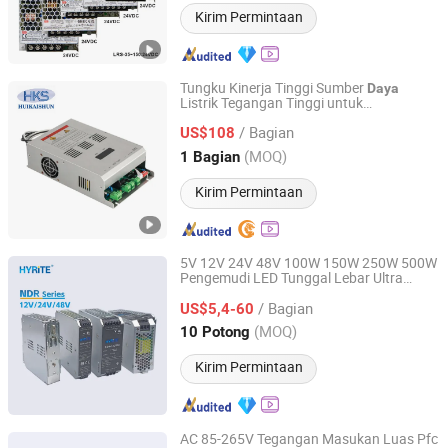
Kirim Permintaan
Tungku Kinerja Tinggi Sumber
Daya
Listrik Tegangan Tinggi untuk
Nanjing Huikaishun Electronic Technology Co., Ltd.
Penggunaan
Industri
/ Bagian
US$108
Jiangsu, China
Harga mulai 2025
(MOQ)
1 Bagian
Kirim Permintaan
5V 12V 24V 48V 100W 150W 250W 500W
Pengemudi LED Tunggal Lebar Ultra
Hyrite Lighting Co.
Tegangan Output
Input Rel DIN
Industri
/ Bagian
Voltmeter Catu
LED
US$5,4-60
Daya
Guangdong, China
Harga mulai 2014
(MOQ)
10 Potong
Kirim Permintaan
AC 85-265V Tegangan Masukan Luas Pfc