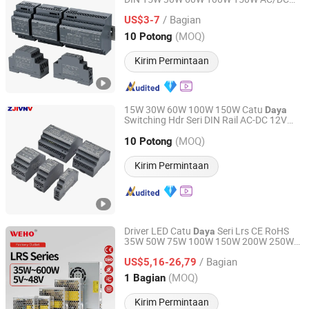
Yueqing Chuxi Electric Co., Ltd.
12V 24V SMPS
Ultra Tipis
Industri
/ Bagian
US$3-7
Zhejiang, China
Harga mulai 2021
(MOQ)
10 Potong
Kirim Permintaan
15W 30W 60W 100W 150W Catu
Daya
Switching Hdr Seri DIN Rail AC-DC 12V
Yueqing Zhijiu Electric Co., Ltd.
24V 36V 48V SMPS untuk Peralatan
(MOQ)
Hdr-15 Hdr-30 Hdr-60 Hdr-100
10 Potong
Industri
Hdr-150
Zhejiang, China
Harga mulai 2025
Kirim Permintaan
Driver LED Catu
Seri Lrs CE RoHS
Daya
35W 50W 75W 100W 150W 200W 250W
Zhejiang Weihao Electronic Co., Ltd.
350W 400W 500W 12V 24V 36V 48V AC
/ Bagian
DC
CCTV SMPS Catu
US$5,16-26,79
Industri
Daya
Switching
Zhejiang, China
Harga mulai 2010
(MOQ)
1 Bagian
Kirim Permintaan