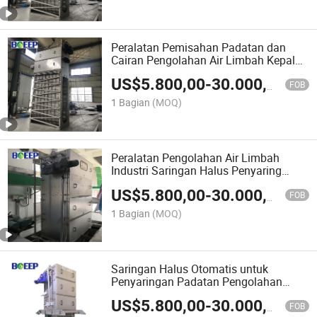
Peralatan Pemisahan Padatan dan
Cairan Pengolahan Air Limbah Kepala
Utama Layar Pita Berjalan
US$
5.800,00
-
30.000,00
FOB
1 Bagian
(MOQ)
Peralatan Pengolahan Air Limbah
Industri Saringan Halus Penyaring
Solids Aliran Pusat
US$
5.800,00
-
30.000,00
FOB
1 Bagian
(MOQ)
Saringan Halus Otomatis untuk
Penyaringan Padatan Pengolahan
Awal Limbah Kecil
US$
5.800,00
-
30.000,00
FOB