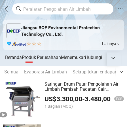
Jiangsu BOE Environmental Protection
Technology Co., Ltd.
Lainnya
Beranda
Produk
Perusahaan
Menemukan
Hubungi
Semua
Evaporasi Air Limbah
Sekrup tekan endapan Dew
Saringan Drum Putar Pengolahan Air
Limbah Pemisah Padatan Cair
CE/ISO/SGS
US$
3.300,00
-
3.480,00
FOB
1 Bagian
(MOQ)