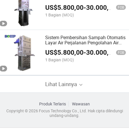
US$
5.800,00
-
30.000,00
FOB
1 Bagian
(MOQ)
Sistem Pembersihan Sampah Otomatis
Layar Air Perjalanan Pengolahan Air
Limbah Perkotaan
US$
5.800,00
-
30.000,00
FOB
1 Bagian
(MOQ)
Lihat Lainnya
Produk Terlaris
Wawasan
Copyright © 2026 Focus Technology Co., Ltd. Hak cipta dilindungi
undang-undang.