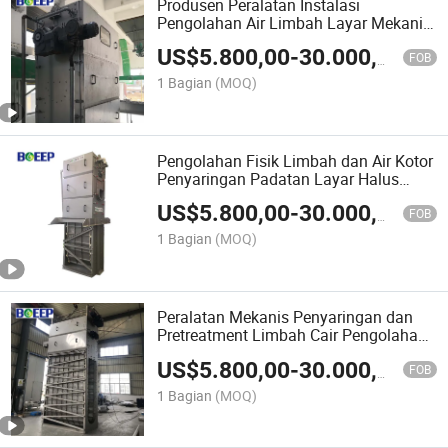
Produsen Peralatan Instalasi
Pengolahan Air Limbah Layar Mekanik
Otomatis Stainless Steel
US$
5.800,00
-
30.000,00
FOB
1 Bagian
(MOQ)
Pengolahan Fisik Limbah dan Air Kotor
Penyaringan Padatan Layar Halus
Otomatis
US$
5.800,00
-
30.000,00
FOB
1 Bagian
(MOQ)
Peralatan Mekanis Penyaringan dan
Pretreatment Limbah Cair Pengolahan
Awal Limbah Sewage
US$
5.800,00
-
30.000,00
FOB
1 Bagian
(MOQ)