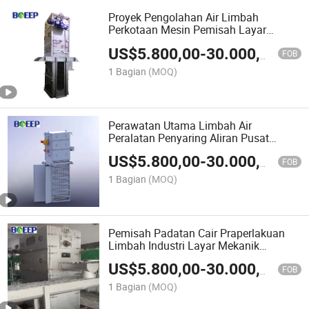
Proyek Pengolahan Air Limbah
Perkotaan Mesin Pemisah Layar
Stainless Steel
US$
5.800,00
-
30.000,00
FOB
1 Bagian
(MOQ)
Perawatan Utama Limbah Air
Peralatan Penyaring Aliran Pusat
Filtrasi Berkelanjutan
US$
5.800,00
-
30.000,00
FOB
1 Bagian
(MOQ)
Pemisah Padatan Cair Praperlakuan
Limbah Industri Layar Mekanik
Otomatis
US$
5.800,00
-
30.000,00
FOB
1 Bagian
(MOQ)