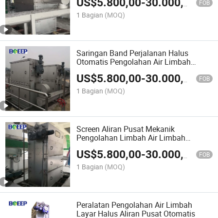
US$
5.800,00
-
30.000,00
FOB
1 Bagian
(MOQ)
Saringan Band Perjalanan Halus
Otomatis Pengolahan Air Limbah
Industri
US$
5.800,00
-
30.000,00
FOB
1 Bagian
(MOQ)
Screen Aliran Pusat Mekanik
Pengolahan Limbah Air Limbah
Perkotaan
US$
5.800,00
-
30.000,00
FOB
1 Bagian
(MOQ)
Peralatan Pengolahan Air Limbah
Layar Halus Aliran Pusat Otomatis