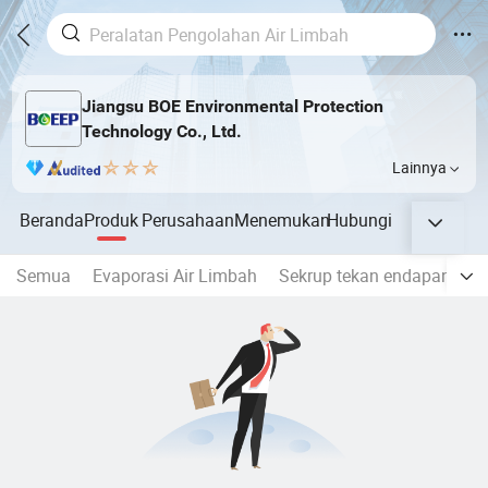
Jiangsu BOE Environmental Protection
Technology Co., Ltd.
Lainnya
Beranda
Produk
Perusahaan
Menemukan
Hubungi
Semua
Evaporasi Air Limbah
Sekrup tekan endapan Dew