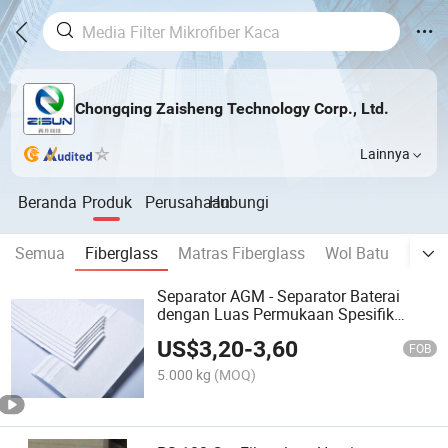
Chongqing Zaisheng Technology Corp., Ltd.
Lainnya
Beranda
Produk
Perusahaan
Hubungi
Semua
Fiberglass
Matras Fiberglass
Wol Batu
Panel
Separator AGM - Separator Baterai
dengan Luas Permukaan Spesifik
Tinggi
US$
3,20
-
3,60
FOB
5.000 kg
(MOQ)