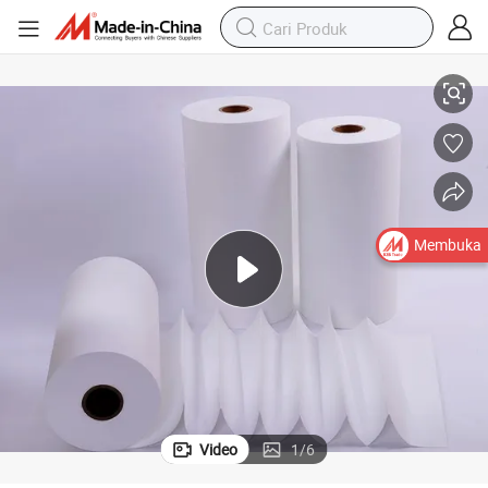
Media Filter Fiberglass ULPA Digunakan di Pabrik Chip
Membuka
Video
1
/
6