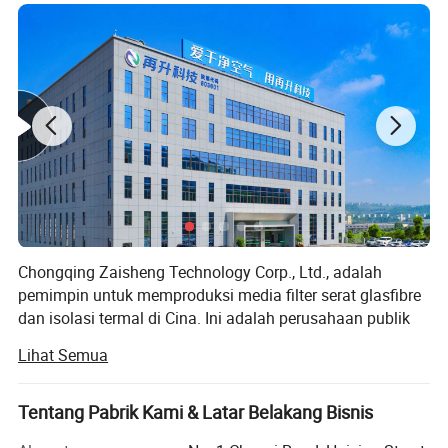
Chongqing Zaisheng Technology Corp., Ltd., adalah
pemimpin untuk memproduksi media filter serat glasfibre
dan isolasi termal di Cina. Ini adalah perusahaan publik
yang terdaftar di Bursa Efek Shanghai dengan kode
Lihat Semua
saham 603601.
Didirikan pada tahun 1984, setelah pengalaman bekerja
Tentang Pabrik Kami & Latar Belakang Bisnis
hampir 30 tahun, penawaran produk kami mencakup: