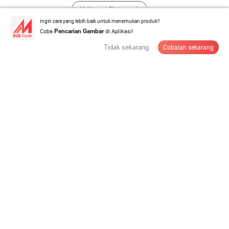
Hubungi Pemasok
Ingin cara yang lebih baik untuk menemukan produk?
Coba
di Aplikasi!
Pencarian Gambar
28/410 Pompa Losion Putih Desain Baru untuk Gel
Tidak sekarang
Cobalah sekarang
Mandi
US$0,05-0,055
/ Bagian
Jumlah minimum:
10.000 Potong
Hubungi Pemasok
Dispenser Pompa Losion Tangan
US$0,563-0,567
/ Bagian
Jumlah minimum:
10.000 Potong
Hubungi Pemasok