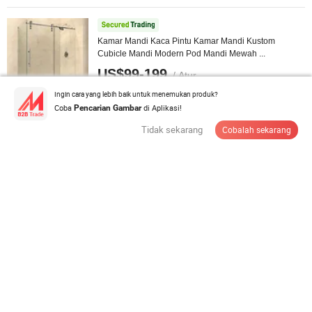
Kamar Mandi Kaca Pintu Kamar Mandi Kustom
Cubicle Mandi Modern Pod Mandi Mewah ...
US$99-199
/ Atur
Jumlah minimum:
1 Atur
Ingin cara yang lebih baik untuk menemukan produk?
Coba
di Aplikasi!
Pencarian Gambar
Tidak sekarang
Cobalah sekarang
Hubungi Pemasok
Kotak 8mm Gelas Tempered Sliding Rendah Nampan
Pintu Mandi Kamar Mandi
US$138-338
/ Atur
Jumlah minimum:
10 Set
Hubungi Pemasok