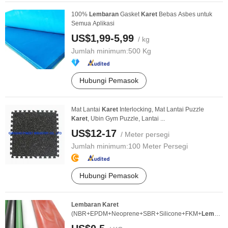
100%
Lembaran
Gasket
Karet
Bebas Asbes untuk
Semua Aplikasi
US$1,99-5,99
/ kg
Jumlah minimum:
500 Kg
Hubungi Pemasok
Mat Lantai
Karet
Interlocking, Mat Lantai Puzzle
Karet
, Ubin Gym Puzzle, Lantai ...
US$12-17
/ Meter persegi
Jumlah minimum:
100 Meter Persegi
Hubungi Pemasok
Lembaran
Karet
(NBR+EPDM+Neoprene+SBR+Silicone+FKM+
Lembara
Karet
Alami)