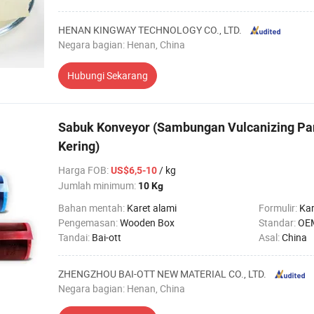
HENAN KINGWAY TECHNOLOGY CO., LTD.
Negara bagian: Henan, China
Hubungi Sekarang
Sabuk Konveyor (Sambungan Vulcanizing P
Kering)
Harga FOB
:
/ kg
US$6,5-10
Jumlah minimum:
10 Kg
Bahan mentah:
Karet alami
Formulir:
Kar
Pengemasan:
Wooden Box
Standar:
OE
Tandai:
Bai-ott
Asal:
China
ZHENGZHOU BAI-OTT NEW MATERIAL CO., LTD.
Negara bagian: Henan, China