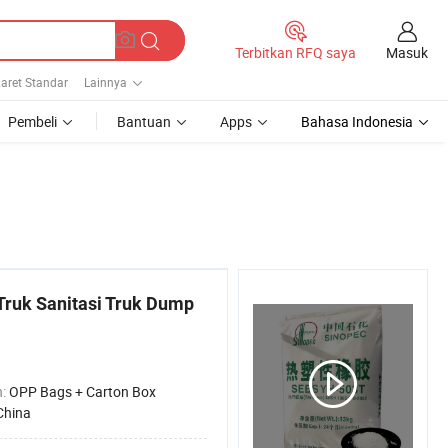
Masuk
Terbitkan RFQ saya
aret Standar
Lainnya
Pembeli
Bantuan
Apps
Bahasa Indonesia
Truk Sanitasi Truk Dump
n:
OPP Bags + Carton Box
China