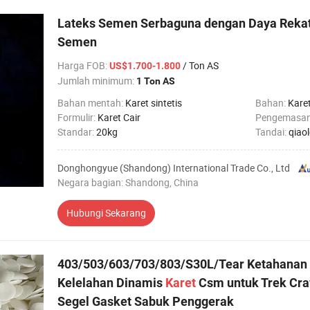
Lateks Semen Serbaguna dengan Daya Rekat
Semen
Harga FOB
:
/ Ton AS
US$1.700-1.800
Jumlah minimum:
1 Ton AS
Bahan mentah:
Karet sintetis
Bahan:
Kare
Formulir:
Karet Cair
Pengemasa
Standar:
20kg
Tandai:
qiao
Donghongyue (Shandong) International Trade Co., Ltd
Negara bagian: Shandong, China
Hubungi Sekarang
403/503/603/703/803/S30L/Tear Ketahanan 
Kelelahan Dinamis
Karet
Csm untuk Trek Cra
Segel Gasket Sabuk Penggerak