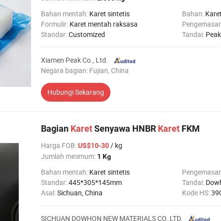
Bahan mentah:
Karet sintetis
Bahan:
Karet
Formulir:
Karet mentah raksasa
Pengemasa
Standar:
Customized
Tandai:
Peak
Xiamen Peak Co., Ltd.
Negara bagian: Fujian, China
Hubungi Sekarang
Bagian
Karet
Senyawa HNBR
Karet
FKM
Harga FOB
:
/ kg
US$10-30
Jumlah minimum:
1 Kg
Bahan mentah:
Karet sintetis
Pengemasa
Standar:
445*305*145mm
Tandai:
Dow
Asal:
Sichuan, China
Kode HS:
39
SICHUAN DOWHON NEW MATERIALS CO.,LTD.