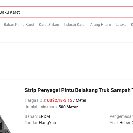
Bahan Kimia Karet
Karet Silikon
Industri Karet
Arang Hitam
Lateks
K
Strip Penyegel Pintu Belakang Truk Sampah 
Harga FOB
:
/ Meter
US$2,18-3,15
Jumlah minimum:
500 Meter
Bahan:
EPDM
Pengemasa
Tandai:
HangYun
Asal:
Hebei, 