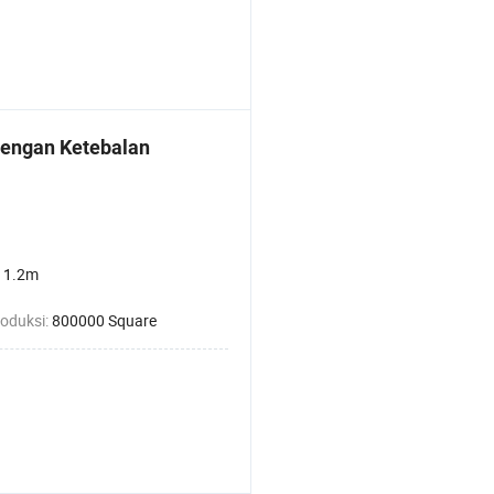
dengan Ketebalan
 1.2m
roduksi:
800000 Square