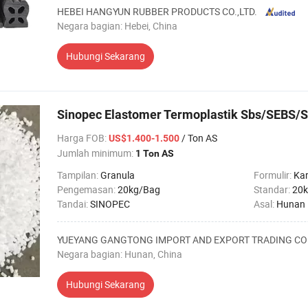
HEBEI HANGYUN RUBBER PRODUCTS CO.,LTD.
Negara bagian: Hebei, China
Hubungi Sekarang
Sinopec Elastomer Termoplastik Sbs/SEBS/S
Harga FOB
:
/ Ton AS
US$1.400-1.500
Jumlah minimum:
1 Ton AS
Tampilan:
Granula
Formulir:
Kar
Pengemasan:
20kg/Bag
Standar:
20k
Tandai:
SINOPEC
Asal:
Hunan
YUEYANG GANGTONG IMPORT AND EXPORT TRADING CO
Negara bagian: Hunan, China
Hubungi Sekarang