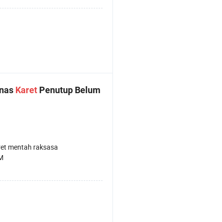
anas
Karet
Penutup Belum
et mentah raksasa
M