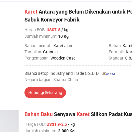
Karet
Antara yang Belum Dikenakan untuk 
Sabuk Konveyor Fabrik
Harga FOB
:
/ kg
US$7-8
Jumlah minimum:
10 Kg
Bahan mentah:
Karet alami
Bahan:
Karet
Tampilan:
Granula
Formulir:
Kar
Pengemasan:
Wooden Case
Standar:
0.8
Shanxi Betop Industry and Trade Co.,LTD
Negara bagian: Shanxi, China
Hubungi Sekarang
Bahan
Baku
Senyawa
Karet
Silikon Padat Ku
Harga FOB
:
/ kg
US$1,9-2,5
Jumlah minimum:
2.000 Kg