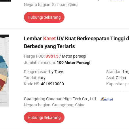
Negara bagian: Sichuan, China
Hubungi Sekarang
Lembar
Karet
UV Kuat Berkecepatan Tinggi 
Berbeda yang Terlaris
Harga FOB
:
/ Meter persegi
US$1,5
Jumlah minimum:
100 Meter Persegi
Pengemasan:
by Trays
Standar:
1m,
Tandai:
caty
Asal:
China
Kode HS:
4016910000
Kapasitas p
Guangdong Chuanao High-Tech Co., Ltd.
Negara bagian: Guangdong, China
Hubungi Sekarang