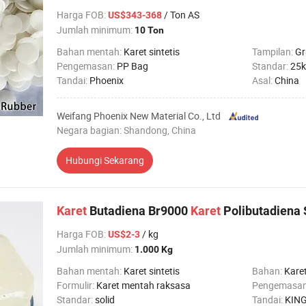
Harga FOB
:
/ Ton AS
US$343-368
Jumlah minimum:
10 Ton
Bahan mentah:
Karet sintetis
Tampilan:
Gr
Pengemasan:
PP Bag
Standar:
25k
Tandai:
Phoenix
Asal:
China
Weifang Phoenix New Material Co., Ltd
Negara bagian: Shandong, China
Hubungi Sekarang
Karet
Butadiena Br9000
Karet
Polibutadiena S
Harga FOB
:
/ kg
US$2-3
Jumlah minimum:
1.000 Kg
Bahan mentah:
Karet sintetis
Bahan:
Kare
Formulir:
Karet mentah raksasa
Pengemasa
Standar:
solid
Tandai:
KIN