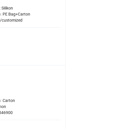
 Silikon
n:
PE Bag+Carton
/customized
n:
Carton
hon
046900