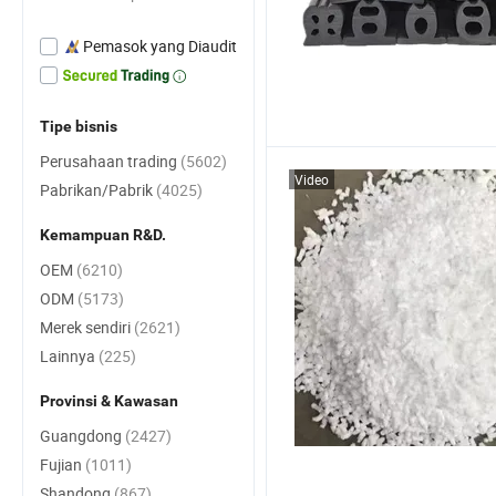
Pemasok yang Diaudit
Tipe bisnis
Perusahaan trading
(5602)
Video
Pabrikan/Pabrik
(4025)
Kemampuan R&D.
OEM
(6210)
ODM
(5173)
Merek sendiri
(2621)
Lainnya
(225)
Provinsi & Kawasan
Guangdong
(2427)
Fujian
(1011)
Shandong
(867)