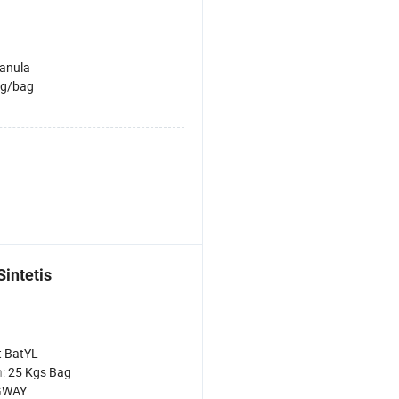
anula
g/bag
intetis
t BatYL
n:
25 Kgs Bag
GWAY