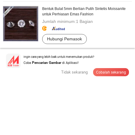
Bentuk Bulat 5mm Berlian Putih Sintetis Moissanite
untuk Perhiasan Emas Fashion
Jumlah minimum:
1 Bagian
Hubungi Pemasok
Temuan Perhiasan Stainless Steel Pengait Lobster
Ingin cara yang lebih baik untuk menemukan produk?
Coba
di Aplikasi!
Pencarian Gambar
US$0,05-0,09
/ Bagian
Tidak sekarang
Cobalah sekarang
Jumlah minimum:
500 Potong
Hubungi Pemasok
Gelang Anti Penuaan Ramah Lingkungan Kustom
Menggunakan Manik-manik Jernih ...
US$13,3-16,6
/ kg