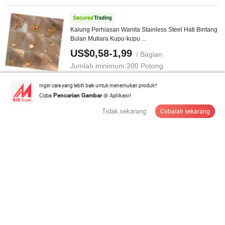
Kalung Perhiasan Wanita Stainless Steel Hati Bintang
Bulan Mutiara Kupu-kupu ...
US$0,58-1,99
/ Bagian
Jumlah minimum:
200 Potong
Ingin cara yang lebih baik untuk menemukan produk?
Hubungi Pemasok
Coba
di Aplikasi!
Pencarian Gambar
Tidak sekarang
Cobalah sekarang
Kalung Perhiasan Perak Sterling Geometris Agate
Kristal Topaz Moonstone Amethyst ...
US$8,71
/ Bagian
Jumlah minimum:
30 Potong
Hubungi Pemasok