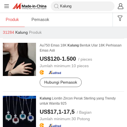
Produk
Pemasok
31284
Kalung
Produk
Au750 Emas 18K
Kalung
Bentuk Ular 18K Perhiasan
Emas Asli
US$120-1.500
/ pieces
Jumlah minimum:
10 pieces
Hubungi Pemasok
Kalung
Liontin Zircon Perak Sterling yang Trendy
untuk Wanita 925
US$17,1-17,5
/ Bagian
Jumlah minimum:
30 Potong