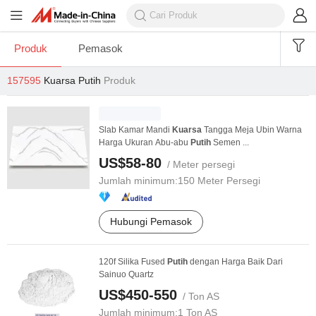
Produk
Pemasok
157595
Kuarsa Putih
Produk
Slab Kamar Mandi
Kuarsa
Tangga Meja Ubin Warna
Harga Ukuran Abu-abu
Putih
Semen ...
US$58-80
/ Meter persegi
Jumlah minimum:
150 Meter Persegi
Hubungi Pemasok
120f Silika Fused
Putih
dengan Harga Baik Dari
Sainuo Quartz
US$450-550
/ Ton AS
Jumlah minimum:
1 Ton AS