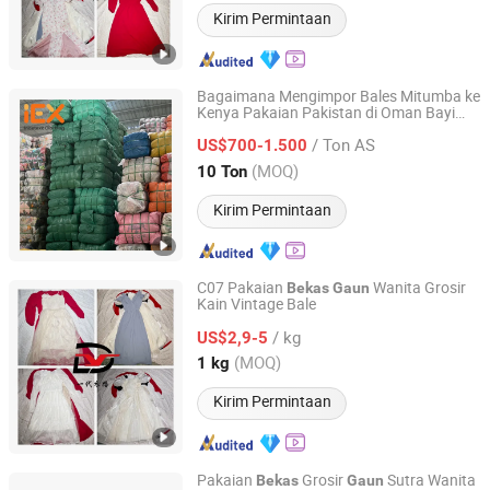
Kirim Permintaan
Bagaimana Mengimpor Bales Mitumba ke
Kenya Pakaian Pakistan di Oman Bayi
Guangdong Hissen Resources Recycling Co., Ltd.
Bekas
/ Ton AS
US$700-1.500
Guangdong, China
Harga mulai 2023
(MOQ)
10 Ton
Kirim Permintaan
C07 Pakaian
Wanita Grosir
Bekas
Gaun
Kain Vintage Bale
Sichuan Yidaiyi Road Trade Co., Ltd.
/ kg
US$2,9-5
Sichuan, China
Harga mulai 2024
(MOQ)
1 kg
Kirim Permintaan
Pakaian
Grosir
Sutra Wanita
Bekas
Gaun