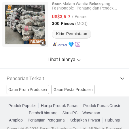
Malam Wanita
yang
Gaun
Bekas
Fashionable - Panjang dan Pendek,
Guangzhou Hissen International Trade Limited Company
Campuran dalam Bale
-
Gaun
Bekas
/ Pieces
Pakaian Merek
US$3,5-7
Bekas
Guangdong, China
Harga mulai 2022
(MOQ)
300 Pieces
Kirim Permintaan
Lihat Lainnya
Pencarian Terkait
Gaun Prom Produsen
Gaun Pesta Produsen
Pakaian Pernikahan Produsen
Produk Populer
Harga Produk Panas
Produk Panas Grosir
Pembeli bintang
Situs PC
Wawasan
Sepatu Dress Bekas Produsen
Amplop
Perjanjian Pengguna
Kebijakan Privasi
Hubungi
Gaun Pengantin Bekas Pabrik
gaun pengantin bekas Pabrik
Copyright © 2026 Focus Technology Co., Ltd. All Rights Reserved