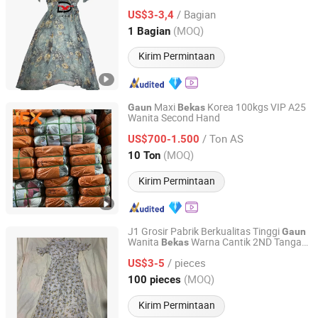
Liburan Grosir
Gaun
/ Bagian
US$3-3,4
Sichuan, China
Harga mulai 2024
(MOQ)
1 Bagian
Kirim Permintaan
Maxi
Korea 100kgs VIP A25
Gaun
Bekas
Wanita Second Hand
Guangdong Hissen Resources Recycling Co., Ltd.
/ Ton AS
US$700-1.500
Guangdong, China
Harga mulai 2023
(MOQ)
10 Ton
Kirim Permintaan
J1 Grosir Pabrik Berkualitas Tinggi
Gaun
Wanita
Warna Cantik 2ND Tangan
Bekas
Sichuan Yidaiyi Road Trade Co., Ltd.
Dewasa Barang
untuk Wanita
Bekas
/ pieces
dalam Bale
US$3-5
Sichuan, China
Harga mulai 2024
(MOQ)
100 pieces
Kirim Permintaan