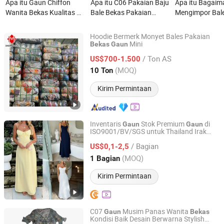
Apa itu Gaun Chiffon
Apa itu C06 Pakaian Baju
Apa itu Bagai
Wanita Bekas Kualitas A
Bale Bekas Pakaian
Mengimpor Bal
Dijual Langsung dari
Wanita Resmi Pakaian
Mitumba ke Ke
Pabrik Ukuran Campuran
Bekas
Pakaian Pakista
Hoodie Bermerk Monyet Bales Pakaian
Oman Bayi Bek
Mini
Bekas
Gaun
Guangzhou Hissen International Trade Limited Company
/ Ton AS
US$700-1.500
Guangdong, China
Harga mulai 2022
(MOQ)
10 Ton
Kirim Permintaan
Inventaris
Stok Premium
di
Gaun
Gaun
ISO9001/BV/SGS untuk Thailand Irak
HASUN Mechanical & Electrical Equipment Co., Ltd.
India Brasil Ghana Kenya Kongo Uganda
/ Bagian
Liberia
Stok
US$0,1-2,5
Gaun
Guangdong, China
Harga mulai 2016
(MOQ)
1 Bagian
Kirim Permintaan
C07
Musim Panas Wanita
Gaun
Bekas
Kondisi Baik Desain Berwarna Stylish
Sichuan Yidaiyi Road Trade Co., Ltd.