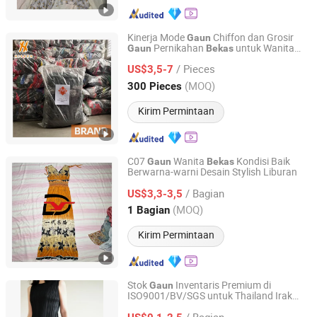
Kinerja Mode
Chiffon dan Grosir
Gaun
Pernikahan
untuk Wanita
Gaun
Bekas
Guangzhou Hissen International Trade Limited Company
Pakaian Merek Digunakan
/ Pieces
US$3,5-7
Guangdong, China
Harga mulai 2022
(MOQ)
300 Pieces
Kirim Permintaan
C07
Wanita
Kondisi Baik
Gaun
Bekas
Berwarna-warni Desain Stylish Liburan
Sichuan Yidaiyi Road Trade Co., Ltd.
/ Bagian
US$3,3-3,5
Sichuan, China
Harga mulai 2024
(MOQ)
1 Bagian
Kirim Permintaan
Stok
Inventaris Premium di
Gaun
ISO9001/BV/SGS untuk Thailand Irak
HASUN Mechanical & Electrical Equipment Co., Ltd.
India Brasil Ghana Kenya Kongo Uganda
/ Bagian