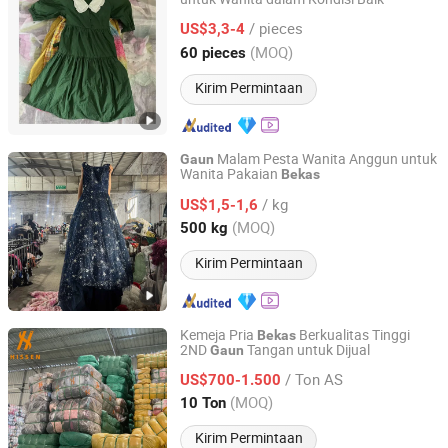
Sichuan Yidaiyi Road Trade Co., Ltd.
/ pieces
US$3,3-4
Sichuan, China
Harga mulai 2024
(MOQ)
60 pieces
Kirim Permintaan
Malam Pesta Wanita Anggun untuk
Gaun
Wanita Pakaian
Bekas
Wenzhou Hongyang Trading Co., Ltd.
/ kg
US$1,5-1,6
Zhejiang, China
Harga mulai 2025
(MOQ)
500 kg
Kirim Permintaan
Kemeja Pria
Berkualitas Tinggi
Bekas
2ND
Tangan untuk Dijual
Gaun
Wuhan Haisen Renewable Resources Co., Ltd.
/ Ton AS
US$700-1.500
Guangdong, China
Harga mulai 2023
(MOQ)
10 Ton
Kirim Permintaan