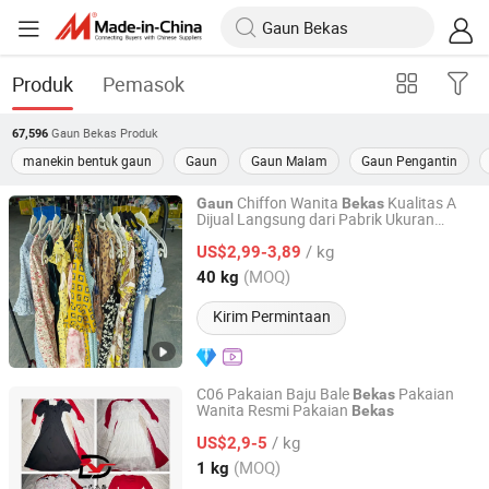
Produk
Pemasok
Gaun Bekas
Produk
67,596
manekin bentuk gaun
Gaun
Gaun Malam
Gaun Pengantin
Chiffon Wanita
Kualitas A
Gaun
Bekas
Dijual Langsung dari Pabrik Ukuran
Sichuan Greensphererr Co., Ltd
Campuran
/ kg
US$2,99-3,89
Sichuan, China
Harga mulai 2025
(MOQ)
40 kg
Kirim Permintaan
C06 Pakaian Baju Bale
Pakaian
Bekas
Wanita Resmi Pakaian
Bekas
Sichuan Yidaiyi Road Trade Co., Ltd.
/ kg
US$2,9-5
Sichuan, China
Harga mulai 2024
(MOQ)
1 kg