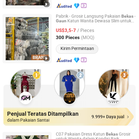
Pabrik - Grosir Langsung Pakaian
-
Bekas
Katun Wanita Dewasa Slim untuk
Gaun
Guangzhou Hissen International Trade Limited Company
Musim Panas - Pakaian Merek
Bekas
/ Pieces
US$3,5-7
Guangdong, China
Harga mulai 2022
(MOQ)
300 Pieces
Kirim Permintaan
Penjual Teratas Ditampilkan
9.999+ Daya jual
dalam Pakaian Santai
C07 Pakaian Dress Katun
Grosir
Bekas
untuk Wanita dalam Kondisi Baik