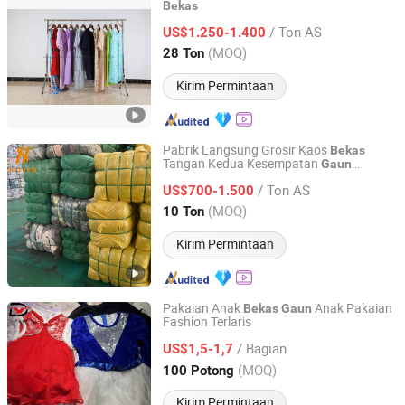
Bekas
Guangzhou Hissen International Trade Limited Company
/ Ton AS
US$1.250-1.400
Guangdong, China
Harga mulai 2022
(MOQ)
28 Ton
Kirim Permintaan
Pabrik Langsung Grosir Kaos
Bekas
Tangan Kedua Kesempatan
Gaun
Wuhan Haisen Renewable Resources Co., Ltd.
Preloved Dijual
/ Ton AS
US$700-1.500
Guangdong, China
Harga mulai 2023
(MOQ)
10 Ton
Kirim Permintaan
Pakaian Anak
Anak Pakaian
Bekas
Gaun
Fashion Terlaris
Sichuan Yidaiyi Road Trade Co., Ltd.
/ Bagian
US$1,5-1,7
Sichuan, China
Harga mulai 2024
(MOQ)
100 Potong
Kirim Permintaan