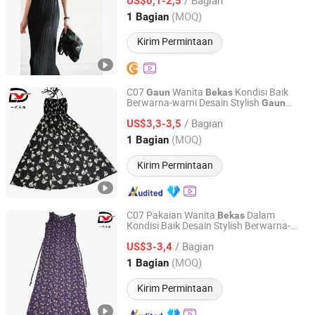
Liberia
Inventaris
US$0,1-2,5
Gaun
Guangdong, China
Harga mulai 2016
(MOQ)
1 Bagian
Kirim Permintaan
C07
Wanita
Kondisi Baik
Gaun
Bekas
Berwarna-warni Desain Stylish
Gaun
Sichuan Yidaiyi Road Trade Co., Ltd.
Liburan Grosir
/ Bagian
US$3,3-3,5
Sichuan, China
Harga mulai 2024
(MOQ)
1 Bagian
Kirim Permintaan
C07 Pakaian Wanita
Dalam
Bekas
Kondisi Baik Desain Stylish Berwarna-
Sichuan Yidaiyi Road Trade Co., Ltd.
warni
Liburan Grosir
Gaun
/ Bagian
US$3-3,4
Sichuan, China
Harga mulai 2024
(MOQ)
1 Bagian
Kirim Permintaan