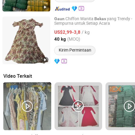
Chiffon Wanita
yang Trendy -
Gaun
Bekas
Sempurna untuk Setiap Acara
Sichuan Greensphererr Co., Ltd
/ kg
US$2,99-3,8
Sichuan, China
Harga mulai 2025
(MOQ)
40 kg
Kirim Permintaan
Video Terkait