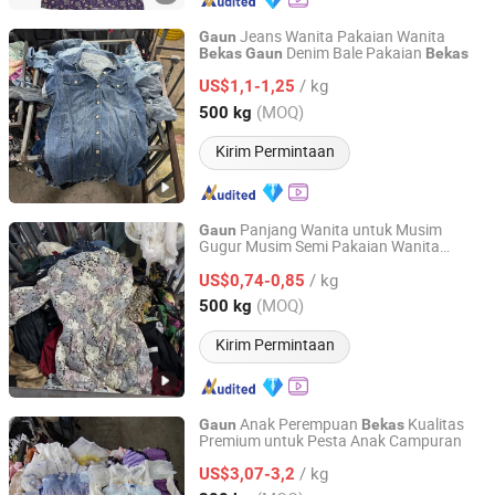
Jeans Wanita Pakaian Wanita
Gaun
Denim Bale Pakaian
Bekas
Gaun
Bekas
Wenzhou Hongyang Trading Co., Ltd.
/ kg
US$1,1-1,25
Zhejiang, China
Harga mulai 2025
(MOQ)
500 kg
Kirim Permintaan
Panjang Wanita untuk Musim
Gaun
Gugur Musim Semi Pakaian Wanita
Wenzhou Hongyang Trading Co., Ltd.
Bekas
/ kg
US$0,74-0,85
Zhejiang, China
Harga mulai 2025
(MOQ)
500 kg
Kirim Permintaan
Anak Perempuan
Kualitas
Gaun
Bekas
Premium untuk Pesta Anak Campuran
Wenzhou Hongyang Trading Co., Ltd.
/ kg
US$3,07-3,2