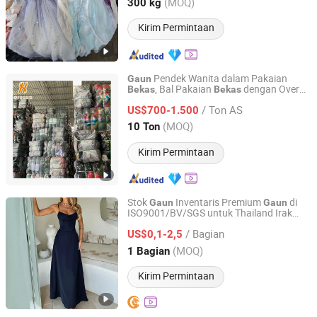
Zhejiang, China
Harga mulai 2025
(MOQ)
300 kg
Kirim Permintaan
Pendek Wanita dalam Pakaian
Gaun
, Bal Pakaian
dengan Overall
Bekas
Bekas
Guangzhou Hissen International Trade Limited Company
dan Kemeja
/ Ton AS
US$700-1.500
Guangdong, China
Harga mulai 2022
(MOQ)
10 Ton
Kirim Permintaan
Stok
Inventaris Premium
di
Gaun
Gaun
ISO9001/BV/SGS untuk Thailand Irak
HASUN Mechanical & Electrical Equipment Co., Ltd.
India Brasil Ghana Kenya Kongo Uganda
/ Bagian
Liberia
Stok
US$0,1-2,5
Gaun
Guangdong, China
Harga mulai 2016
(MOQ)
1 Bagian
Kirim Permintaan