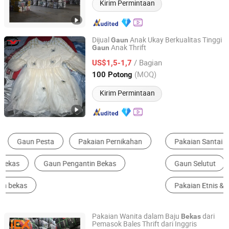
Kirim Permintaan
Dijual
Anak Ukay Berkualitas Tinggi
Gaun
Anak Thrift
Gaun
Sichuan Yidaiyi Road Trade Co., Ltd.
/ Bagian
US$1,5-1,7
Sichuan, China
Harga mulai 2024
(MOQ)
100 Potong
Kirim Permintaan
Pakaian Santai
Gaun Pengantin
Gaun A-Line
Gaun Selutut
Gaun Pesta Malam
Pakaian Etnis & Daerah
Pakaian Wanita dalam Baju
dari
Bekas
Pemasok Bales Thrift dari Inggris
Guangdong Hissen Resources Recycling Co., Ltd.