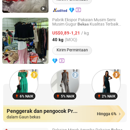
Pabrik Ekspor Pakaian Musim Semi
Musim Gugur
Kualitas Terbaik
Bekas
Sichuan Greensphererr Co., Ltd
Dijual dalam Bundel Pakaian
Bekas
/ kg
US$0,89-1,21
Sichuan, China
Harga mulai 2025
(MOQ)
40 kg
Kirim Permintaan
6% NAIK
5% NAIK
2% NAIK
Penggerak dan pengocok Produk
Hingga 6%
dalam Gaun bekas