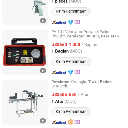
Guangdong, China
Harga mulai 2024
(MOQ)
1 pieces
Kirim Permintaan
PA-101 Ventilator Portabel Paling
Populer,
Darurat,
Peralatan
Peralatan
Perlong Medical Equipment Co., Ltd.
Bedah
/ Bagian
US$660-1.000
Jiangsu, China
Harga mulai 2009
(MOQ)
1 Bagian
Kirim Permintaan
Kerangka Traksi
Peralatan
Bedah
Ortopedi
Qufu Lekang Medical Technology Group Co., Ltd.
/ Atur
US$585-650
Shandong, China
Harga mulai 2024
(MOQ)
1 Atur
Kirim Permintaan