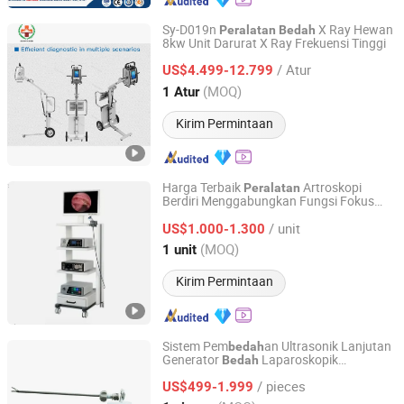
Sy-D019n
X Ray Hewan
Peralatan
Bedah
8kw Unit Darurat X Ray Frekuensi Tinggi
Guangzhou Sunnymed Limited
/ Atur
US$4.499-12.799
Guangdong, China
Harga mulai 2022
(MOQ)
1 Atur
Kirim Permintaan
Harga Terbaik
Artroskopi
Peralatan
Berdiri Menggabungkan Fungsi Fokus
Xuzhou Hengjia Electronic Technology Co., Ltd.
Otomatis Cerdas yang Beradaptasi
/ unit
dengan Cepat terhadap Lingkungan
US$1.000-1.300
yang Berubah
Bedah
Jiangsu, China
Harga mulai 2021
(MOQ)
1 unit
Kirim Permintaan
Sistem Pem
an Ultrasonik Lanjutan
bedah
Generator
Laparoskopik
Bedah
Guangzhou Umy Medical Equipment Co., Ltd.
Ultrasound Medis
Peralatan
/ pieces
US$499-1.999