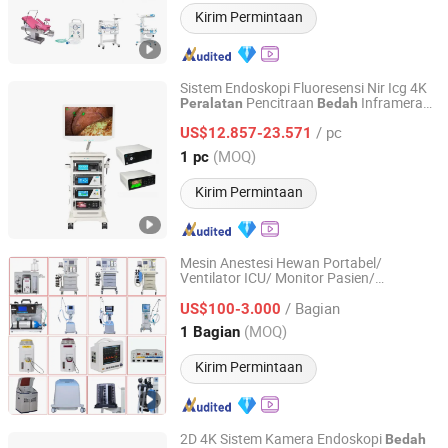
Kirim Permintaan
Sistem Endoskopi Fluoresensi Nir Icg 4K
Pencitraan
Inframerah
Peralatan
Bedah
Nanjing Nuoyuan Medical Devices Co., Ltd.
Dekat Laparoskopik
/ pc
US$12.857-23.571
Jiangsu, China
Harga mulai 2025
(MOQ)
1 pc
Kirim Permintaan
Mesin Anestesi Hewan Portabel/
Ventilator ICU/ Monitor Pasien/
GUANGDONG HONGYANG MEDICAL EQUIPMENT
Vaporizer/ Alat Operasi Rumah Sakit/
LIMITED
/ Bagian
Medis
US$100-3.000
Peralatan
Bedah
(MOQ)
1 Bagian
Guangdong, China
Harga mulai 2021
Kirim Permintaan
2D 4K Sistem Kamera Endoskopi
Bedah