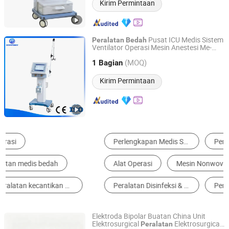
Kirim Permintaan
Pusat ICU Medis Sistem
Peralatan
Bedah
Ventilator Operasi Mesin Anestesi Me-
Shanghai MedEco Industry Co., Ltd.
900b
(MOQ)
1 Bagian
Shanghai, China
Harga mulai 2014
Kirim Permintaan
Perlengkapan Medis Sekali Pakai
Perlengkapan Operasi
Alat Operasi
Mesin Nonwoven
Peralatan Disinfeksi & Sterilisasi
Peralatan Diagnosis Medis
Elektroda Bipolar Buatan China Unit
Elektrosurgical
Elektrosurgical
Peralatan
Nanjing Sunshine Medical Equipment Co., Ltd.