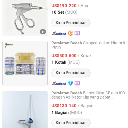
Produsen
/ Atur
US$190-220
Jiangsu, China
Harga mulai 2026
(MOQ)
10 Set
Kirim Permintaan
Ortopedi dalam Hitam &
Peralatan
Bedah
Putih
Suzhou Youbetter Medical Apparatus Co., Ltd.
/ Kotak
US$500-600
Jiangsu, China
Harga mulai 2022
(MOQ)
1 Kotak
Kirim Permintaan
Bersertifikat CE dan ISO
Peralatan
Bedah
dengan Aplikator Klip yang Dapat
Qingdao Dmd Medical Technology Co., Ltd.
Digunakan Kembali
/ Bagian
US$130-140
Shandong, China
Harga mulai 2023
(MOQ)
1 Bagian
Kirim Permintaan