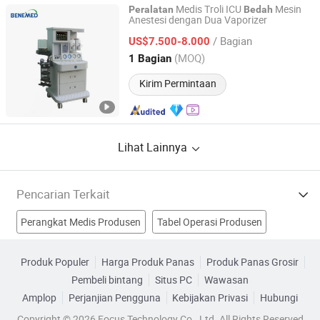
Medis Troli ICU
Mesin
Peralatan
Bedah
Anestesi dengan Dua Vaporizer
Benemed (Hongkong) Industry Co., Limited
/ Bagian
US$7.500-8.000
Henan, China
Harga mulai 2019
(MOQ)
1 Bagian
Kirim Permintaan
Lihat Lainnya
Pencarian Terkait
Perangkat Medis Produsen
Tabel Operasi Produsen
Perlengkapan Bedah Produsen
Produk Populer
Harga Produk Panas
Produk Panas Grosir
Pembeli bintang
Situs PC
Wawasan
peralatan medis bedah Produsen
Amplop
Perjanjian Pengguna
Kebijakan Privasi
Hubungi
peralatan monitor bedah Pabrik
Copyright © 2026 Focus Technology Co., Ltd. All Rights Reserved