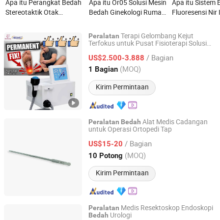
Apa itu Perangkat Bedah
Apa itu Or05 Solusi Mesin
Apa itu Sistem
Stereotaktik Otak
Bedah Ginekologi Rumah
Fluoresensi Nir 
Koordinat Kartesius
Sakit Obstetri &
Peralatan Penc
Epilepsi Parkinson
Ginekologi Satu Atap
Bedah Inframer
Terapi Gelombang Kejut
Peralatan
Perlengkapan dan
Laparoskopik
Terfokus untuk Pusat Fisioterapi Solusi
Guangzhou T&B Beauty Equipment Co., Ltd.
Non
untuk Fasciitis Plantar & Nyeri
Bedah
Peralatan Medis
/ Bagian
Punggung Bawah
US$2.500-3.888
Guangdong, China
Harga mulai 2023
(MOQ)
1 Bagian
Kirim Permintaan
Alat Medis Cadangan
Peralatan
Bedah
untuk Operasi Ortopedi Tap
CHANGZHOU XIETONG INDUSTRIES CO., LTD.
/ Bagian
US$15-20
Jiangsu, China
Harga mulai 2022
(MOQ)
10 Potong
Kirim Permintaan
Medis Resektoskop Endoskopi
Peralatan
Urologi
Bedah
Hangzhou EndoTop Medi-Tech Co., Ltd.