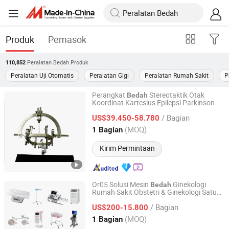
Produk
Pemasok
Peralatan Bedah
Produk
110,852
Peralatan Uji Otomatis
Peralatan Gigi
Peralatan Rumah Sakit
P
Perangkat
Stereotaktik Otak
Bedah
Koordinat Kartesius Epilepsi Parkinson
Harbin Howell Medical Apparatus And Instruments Co.,
Ltd.
/ Bagian
US$39.450-58.780
(MOQ)
1 Bagian
Guangdong, China
Harga mulai 2024
Kirim Permintaan
Or05 Solusi Mesin
Ginekologi
Bedah
Rumah Sakit Obstetri & Ginekologi Satu
GUANGZHOU LEYTE MEDICAL EQUIPMENT CO LIMITED
Atap Perlengkapan dan
Medis
Peralatan
/ Bagian
US$200-15.800
Guangdong, China
Harga mulai 2022
(MOQ)
1 Bagian