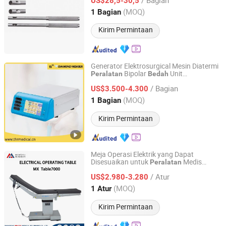
US$28,5-30,5
Jiangsu, China
Harga mulai 2014
(MOQ)
1 Bagian
Kirim Permintaan
Generator Elektrosurgical Mesin Diatermi
Bipolar
Unit
Peralatan
Bedah
Suzhou Thriving Medical Equipment Corp.
Elektrokauter
/ Bagian
US$3.500-4.300
Jiangsu, China
Harga mulai 2009
(MOQ)
1 Bagian
Kirim Permintaan
Meja Operasi Elektrik yang Dapat
Disesuaikan untuk
Medis
Peralatan
Shandong Mingxu Medical Equipment Co., Ltd.
Bedah
/ Atur
US$2.980-3.280
Shandong, China
Harga mulai 2024
(MOQ)
1 Atur
Kirim Permintaan