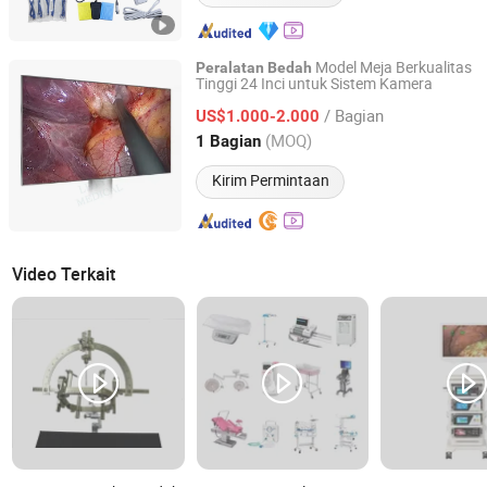
Model Meja Berkualitas
Peralatan
Bedah
Tinggi 24 Inci untuk Sistem Kamera
Guangzhou Lety Medical Limited
/ Bagian
US$1.000-2.000
Guangdong, China
Harga mulai 2021
(MOQ)
1 Bagian
Kirim Permintaan
Video Terkait