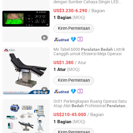
dengan Sumber Cahaya Dingin LED
Nanjing Nuoyuan Medical Devices Co., Ltd.
Terintegrasi
Peralatan
Bedah
/ Bagian
Laparoskopi
US$3.230-6.290
Jiangsu, China
Harga mulai 2025
(MOQ)
1 Bagian
Kirim Permintaan
Mx Tabel 6000
Listrik
Peralatan
Bedah
Canggih untuk Efisiensi Meja Operasi
Shandong Mingxu Medical Equipment Co., Ltd.
/ Atur
US$1.380
Shandong, China
Harga mulai 2024
(MOQ)
1 Atur
Kirim Permintaan
Or01 Perlengkapan Ruang Operasi Satu
Atap Alat
Profesional
Bedah
Peralatan
GUANGZHOU LEYTE MEDICAL EQUIPMENT CO LIMITED
Medis ICU Rumah Sakit
/ Bagian
US$210-45.000
Guangdong, China
Harga mulai 2022
(MOQ)
1 Bagian
Kirim Permintaan