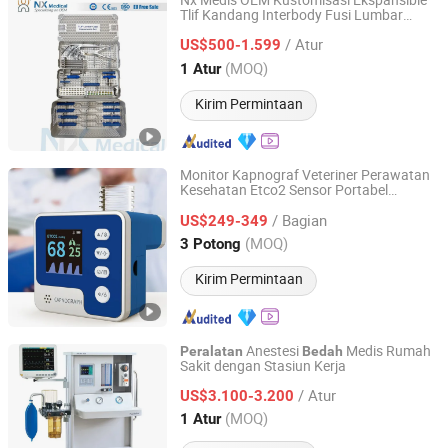
Nx Medis OEM Kustomisasi Ekspansible
Tlif Kandang Interbody Fusi Lumbar
Changzhou Nanxiang Medical Device Co., Ltd
Ortopedi
Peralatan
Bedah
/ Atur
US$500-1.599
Jiangsu, China
Harga mulai 2025
(MOQ)
1 Atur
Kirim Permintaan
Monitor Kapnograf Veteriner Perawatan
Kesehatan Etco2 Sensor Portabel
Guopeng Global Healthcare Management (Chengdu) Co.,
Kapnometer
Medis Alat
Peralatan
Bedah
Ltd.
/ Bagian
Genggam Rumah Sakit CO2 Sistem
US$249-349
Detektor Kapnografi
(MOQ)
3 Potong
Sichuan, China
Harga mulai 2025
Kirim Permintaan
Anestesi
Medis Rumah
Peralatan
Bedah
Sakit dengan Stasiun Kerja
Nanjing Puao Medical Equipment Co., Ltd.
/ Atur
US$3.100-3.200
Jiangsu, China
Harga mulai 2017
(MOQ)
1 Atur