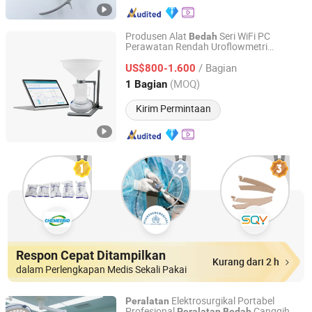
Produsen Alat
Seri WiFi PC
Bedah
Perawatan Rendah Uroflowmetri
GUANGZHOU POTENT MEDICAL EQUIPMENT JOINT-
Uji Urin Acak untuk Uji Alat
Peralatan
STOCK CO., LTD.
/ Bagian
Ukur Aliran Urin
US$800-1.600
(MOQ)
1 Bagian
Guangdong, China
Harga mulai 2021
Kirim Permintaan
Respon Cepat Ditampilkan
Kurang dari 2 h
dalam Perlengkapan Medis Sekali Pakai
Elektrosurgikal Portabel
Peralatan
Profesional
Canggih
Peralatan
Bedah