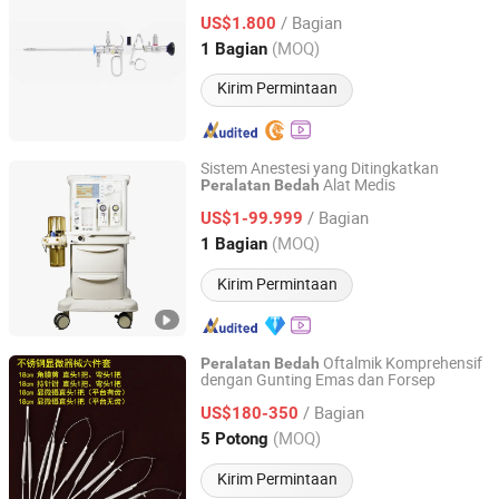
/ Bagian
US$1.800
Zhejiang, China
Harga mulai 2012
(MOQ)
1 Bagian
Kirim Permintaan
Sistem Anestesi yang Ditingkatkan
Alat Medis
Peralatan
Bedah
Nanjing Chenwei Medical Equipment Co., Ltd.
/ Bagian
US$1-99.999
Jiangsu, China
Harga mulai 2011
(MOQ)
1 Bagian
Kirim Permintaan
Oftalmik Komprehensif
Peralatan
Bedah
dengan Gunting Emas dan Forsep
Hangzhou Bella Medical Instruments Trading Co., Ltd.
/ Bagian
US$180-350
Zhejiang, China
Harga mulai 2025
(MOQ)
5 Potong
Kirim Permintaan