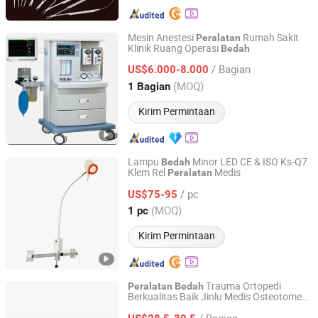
Mesin Anestesi
Rumah Sakit
Peralatan
Klinik Ruang Operasi
Bedah
Guangzhou Herun Bio-Pharm Co., Ltd.
/ Bagian
US$6.000-8.000
Guangdong, China
Harga mulai 2024
(MOQ)
1 Bagian
Kirim Permintaan
Lampu
Minor LED CE & ISO Ks-Q7
Bedah
Klem Rel
Medis
Peralatan
Shantou Easywell Electronic Technologies Co., Ltd.
/ pc
US$75-95
Guangdong, China
Harga mulai 2016
(MOQ)
1 pc
Kirim Permintaan
Trauma Ortopedi
Peralatan
Bedah
Berkualitas Baik Jinlu Medis Osteotome
Jiangsu Jinlu Group Medical Device Co., Ltd.
(Pahat Nukleus)
/ Bagian