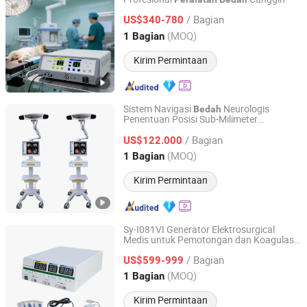
Senwell Medical Technology Limited
/ Bagian
US$340-780
Anhui, China
Harga mulai 2025
(MOQ)
1 Bagian
Kirim Permintaan
Sistem Navigasi
Neurologis
Bedah
Penentuan Posisi Sub-Milimeter
Guangzhou Medisys Technology Co., Ltd.
Medis dengan Set
Peralatan
Bedah
/ Bagian
US$122.000
Guangdong, China
Harga mulai 2025
(MOQ)
1 Bagian
Kirim Permintaan
Sy-I081VI Generator Elektrosurgical
Medis untuk Pemotongan dan Koagulasi
GUANGZHOU SUNNYMED LIMITED
dengan Enam Fungsi
Peralatan
Bedah
/ Bagian
US$599-999
Guangdong, China
Harga mulai 2022
(MOQ)
1 Bagian
Kirim Permintaan