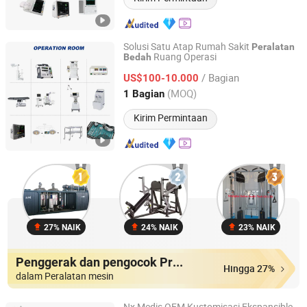
Solusi Satu Atap Rumah Sakit
Peralatan
Ruang Operasi
Bedah
Nanjing Foinoe Co., Ltd.
/ Bagian
US$100-10.000
Jiangsu, China
Harga mulai 2008
(MOQ)
1 Bagian
Kirim Permintaan
27% NAIK
24% NAIK
23% NAIK
Penggerak dan pengocok Produk
Hingga 27%
dalam Peralatan mesin