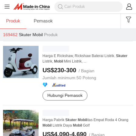
Produk
Pemasok
169462
Skuter Mobil
Produk
Harga E Rickshaw, Rickshaw Baterai Listrik.
Skuter
Listrik,
Mobil
Mini Listrik, ...
US$230-300
/ Bagian
Jumlah minimum:
50 Potong
Hubungi Pemasok
Harga Pabrik
Skuter
Mobil
itas Empat Roda 4 Orang
Mobil
Listrik Daya
Mobil
Golf
US$4.090-4.690
/ Bagian