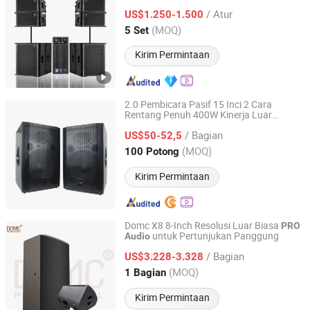
/ Atur
US$1.250-1.500
Guangdong, China
Harga mulai 2016
(MOQ)
5 Set
Kirim Permintaan
2.0 Pembicara Pasif 15 Inci 2 Cara
Rentang Penuh 400W Kinerja Luar
Guangzhou Haoshidai Electric Appliance Co., Ltd.
Ruangan
PRO
Audio
/ Bagian
US$50-52,5
Guangdong, China
Harga mulai 2024
(MOQ)
100 Potong
Kirim Permintaan
Domc X8 8-Inch Resolusi Luar Biasa
PRO
untuk Pertunjukan Panggung
Audio
Weifang Domc Audio Co., Ltd
/ Bagian
US$3.228-3.328
Shandong, China
Harga mulai 2025
(MOQ)
1 Bagian
Kirim Permintaan