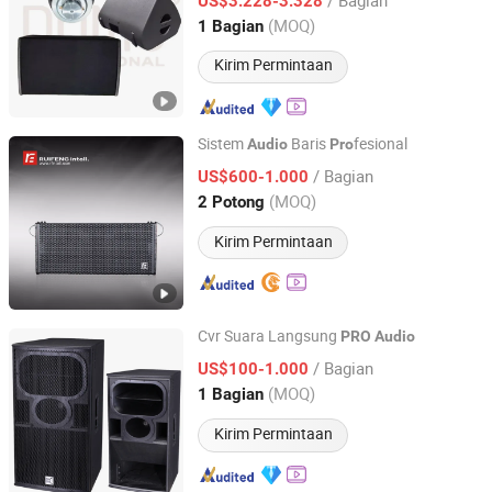
US$3.228-3.328
Shandong, China
Harga mulai 2025
(MOQ)
1 Bagian
Kirim Permintaan
Sistem
Baris
fesional
Audio
Pro
Guangzhou Ruifeng Intelligence Technology Co., Ltd
/ Bagian
US$600-1.000
(MOQ)
2 Potong
Guangdong, China
Harga mulai 2018
Kirim Permintaan
Cvr Suara Langsung
PRO
Audio
CVR PRO AUDIO CO.,LTD
/ Bagian
US$100-1.000
(MOQ)
1 Bagian
Guangdong, China
Harga mulai 2014
Kirim Permintaan