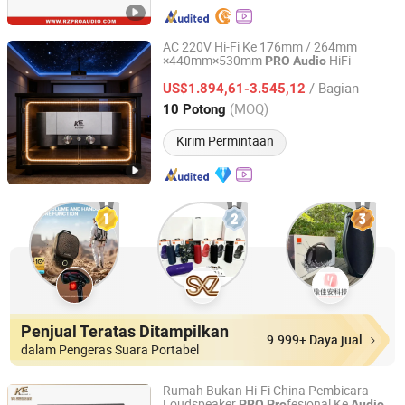
AC 220V Hi-Fi Ke 176mm / 264mm
×440mm×530mm
HiFi
PRO
Audio
Guangzhou Ke Audio Equipment Co., Ltd.
/ Bagian
US$1.894,61-3.545,12
Guangdong, China
Harga mulai 2025
(MOQ)
10 Potong
Kirim Permintaan
Penjual Teratas Ditampilkan
9.999+ Daya jual
dalam Pengeras Suara Portabel
Rumah Bukan Hi-Fi China Pembicara
Loudspeaker
fesional Ke
PRO
Pro
Audio