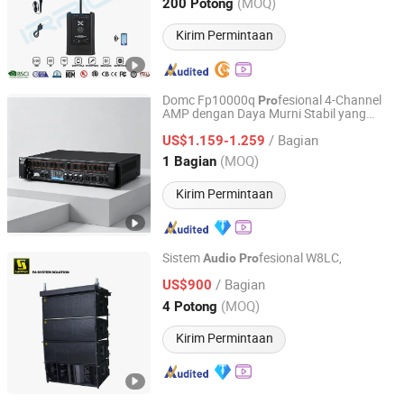
Zhejiang, China
Harga mulai 2018
(MOQ)
200 Potong
Kirim Permintaan
Domc Fp10000q
fesional 4-Channel
Pro
AMP dengan Daya Murni Stabil yang
Weifang Domc Audio Co., Ltd
Konsisten untuk
yek
Pro
Audio
PRO
/ Bagian
US$1.159-1.259
Shandong, China
Harga mulai 2025
(MOQ)
1 Bagian
Kirim Permintaan
Sistem
fesional W8LC,
Audio
Pro
Sanway Audio Equipment Co., Ltd.
/ Bagian
US$900
(MOQ)
4 Potong
Guangdong, China
Harga mulai 2020
Kirim Permintaan