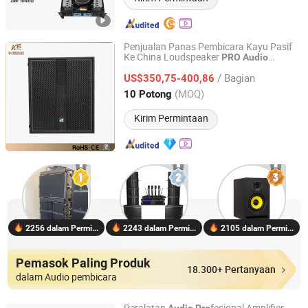
Penjualan Panas Pembicara Kayu Pasif
Ke China Loudspeaker
PRO
Audio
Guangzhou Ke Audio Equipment Co., Ltd.
fesional Ke-18
Pro
/ Bagian
US$350,75-400,86
Guangdong, China
Harga mulai 2025
(MOQ)
10 Potong
Kirim Permintaan
2256 dalam Permintaan
2243 dalam Permintaan
2105 dalam Permintaan
Pemasok Paling Produk
18.300+ Pertanyaan
dalam Audio pembicara