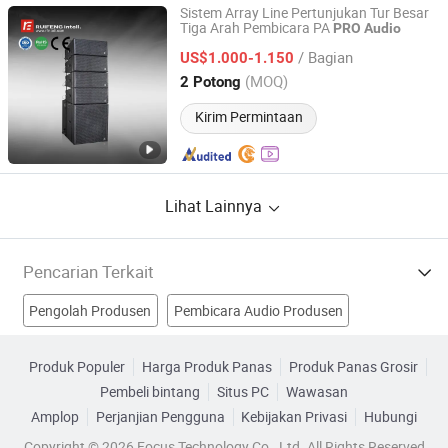
Sistem Array Line Pertunjukan Tur Besar
Tiga Arah Pembicara PA
PRO
Audio
Guangzhou Ruifeng Intelligence Technology Co., Ltd
/ Bagian
US$1.000-1.150
Guangdong, China
Harga mulai 2018
(MOQ)
2 Potong
Kirim Permintaan
Lihat Lainnya
Pencarian Terkait
Pengolah Produsen
Pembicara Audio Produsen
Pembicara Pengeras Suara Produsen
Produk Populer
Harga Produk Panas
Produk Panas Grosir
Pembeli bintang
Situs PC
Wawasan
produk audio profesional Produsen
Amplop
Perjanjian Pengguna
Kebijakan Privasi
Hubungi
Sistem Audio Profesional Pabrik
Suara Pro Audio Pabrik
Copyright © 2026 Focus Technology Co., Ltd. All Rights Reserved