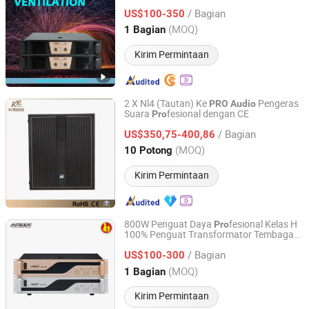
/ Bagian
US$100-350
Guangdong, China
Harga mulai 2020
(MOQ)
1 Bagian
Kirim Permintaan
2 X Nl4 (Tautan) Ke
Pengeras
PRO
Audio
Suara
fesional dengan CE
Pro
Guangzhou Ke Audio Equipment Co., Ltd.
/ Bagian
US$350,75-400,86
Guangdong, China
Harga mulai 2025
(MOQ)
10 Potong
Kirim Permintaan
800W Penguat Daya
fesional Kelas H
Pro
100% Penguat Transformator Tembaga
Foshan Ruizheng Audio Co.,Ltd
Murni, Peralatan Panggung,
Audio
PRO
/ Bagian
US$100-300
Guangdong, China
Harga mulai 2020
(MOQ)
1 Bagian
Kirim Permintaan