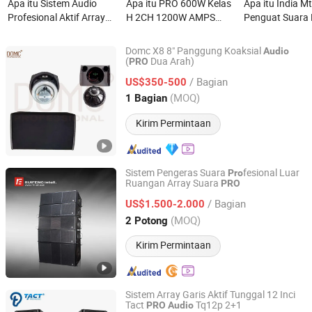
Apa itu Sistem Audio
Apa itu PRO 600W Kelas
Apa itu India M
Profesional Aktif Array
H 2CH 1200W AMPS
Penguat Suara 
Baris Kecil Seri Aj
Profesional untuk
Audio PRO
Pembicara Audio
Domc X8 8" Panggung Koaksial
Audio
(
Dua Arah)
PRO
Weifang Domc Audio Co., Ltd
/ Bagian
US$350-500
Shandong, China
Harga mulai 2025
(MOQ)
1 Bagian
Kirim Permintaan
Sistem Pengeras Suara
fesional Luar
Pro
Ruangan Array Suara
PRO
Guangzhou Ruifeng Intelligence Technology Co., Ltd
/ Bagian
US$1.500-2.000
Guangdong, China
Harga mulai 2018
(MOQ)
2 Potong
Kirim Permintaan
Sistem Array Garis Aktif Tunggal 12 Inci
Tact
Tq12p 2+1
PRO
Audio
Enping TACT Pro Audio Equipment Co.,Ltd.