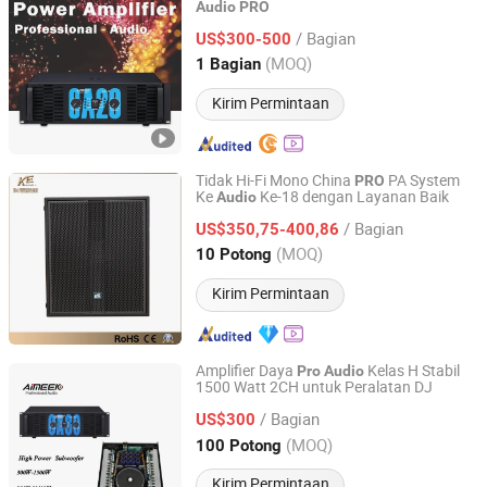
Audio
PRO
Foshan Ruizheng Audio Co.,Ltd
/ Bagian
US$300-500
Guangdong, China
Harga mulai 2020
(MOQ)
1 Bagian
Kirim Permintaan
Tidak Hi-Fi Mono China
PA System
PRO
Ke
Ke-18 dengan Layanan Baik
Audio
Guangzhou Ke Audio Equipment Co., Ltd.
/ Bagian
US$350,75-400,86
Guangdong, China
Harga mulai 2025
(MOQ)
10 Potong
Kirim Permintaan
Amplifier Daya
Kelas H Stabil
Pro
Audio
1500 Watt 2CH untuk Peralatan DJ
Foshan Ruizheng Audio Co.,Ltd
/ Bagian
US$300
Guangdong, China
Harga mulai 2020
(MOQ)
100 Potong
Kirim Permintaan