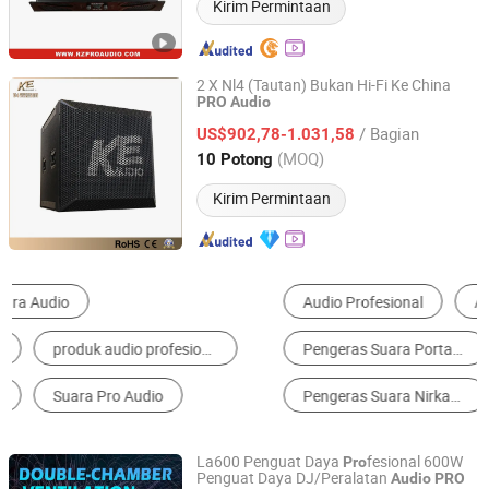
Kirim Permintaan
2 X Nl4 (Tautan) Bukan Hi-Fi Ke China
PRO
Audio
Guangzhou Ke Audio Equipment Co., Ltd.
/ Bagian
US$902,78-1.031,58
Guangdong, China
Harga mulai 2025
(MOQ)
10 Potong
Kirim Permintaan
Audio Profesional
Amplifier
Pengeras Suara Portabel
Pengeras Suara PA
Pengeras Suara Nirkabel
Mikrofon
La600 Penguat Daya
fesional 600W
Pro
Penguat Daya DJ/Peralatan
Audio
PRO
Foshan Ruizheng Audio Co.,Ltd