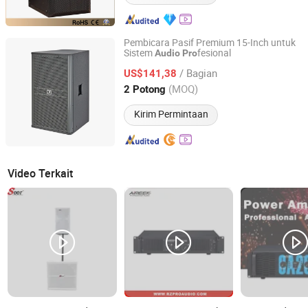
Pembicara Pasif Premium 15-Inch untuk
Sistem
fesional
Audio
Pro
Jiangmen Shengdong Electronic Technology Co., Ltd
/ Bagian
US$141,38
Guangdong, China
Harga mulai 2025
(MOQ)
2 Potong
Kirim Permintaan
Video Terkait