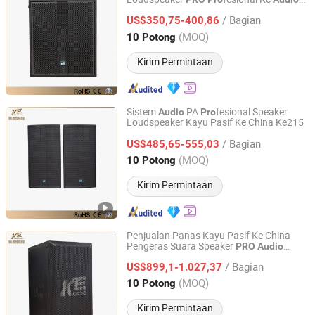
Guangzhou Ke Audio Equipment Co., Ltd.
Ke-18 ODM
/ Bagian
US$350,75-400,86
Guangdong, China
Harga mulai 2025
(MOQ)
10 Potong
Kirim Permintaan
Sistem
PA
fesional Speaker
Audio
Pro
Loudspeaker Kayu Pasif Ke China Ke215
Guangzhou Ke Audio Equipment Co., Ltd.
/ Bagian
US$485,65-555,03
Guangdong, China
Harga mulai 2025
(MOQ)
10 Potong
Kirim Permintaan
Penjualan Panas Kayu Pasif Ke China
Pengeras Suara Speaker
PRO
Audio
Guangzhou Ke Audio Equipment Co., Ltd.
fesional Ke182
Pro
/ Bagian
US$899,1-1.027,37
Guangdong, China
Harga mulai 2025
(MOQ)
10 Potong
Kirim Permintaan