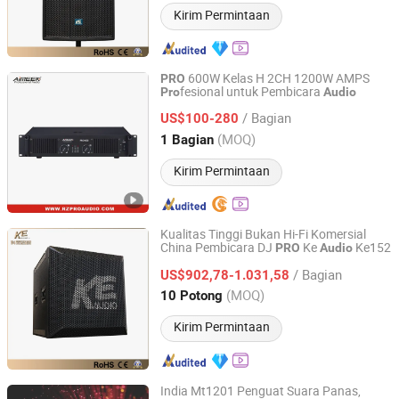
Kirim Permintaan
600W Kelas H 2CH 1200W AMPS
PRO
fesional untuk Pembicara
Pro
Audio
Foshan Ruizheng Audio Co.,Ltd
/ Bagian
US$100-280
Guangdong, China
Harga mulai 2020
(MOQ)
1 Bagian
Kirim Permintaan
Kualitas Tinggi Bukan Hi-Fi Komersial
China Pembicara DJ
Ke
Ke152
PRO
Audio
Guangzhou Ke Audio Equipment Co., Ltd.
/ Bagian
US$902,78-1.031,58
Guangdong, China
Harga mulai 2025
(MOQ)
10 Potong
Kirim Permintaan
India Mt1201 Penguat Suara Panas,