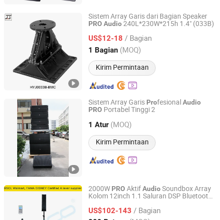
Sistem Array Garis dari Bagian Speaker
240L*230W*215h 1.4" (033B)
PRO
Audio
Guangzhou J. Sound Audio Equipment Parts Co., Ltd.
/ Bagian
US$12-18
Guangdong, China
Harga mulai 2016
(MOQ)
1 Bagian
Kirim Permintaan
Sistem Array Garis
fesional
Pro
Audio
Portabel Tinggi 2
PRO
Guangzhou Seer Audio Co., Ltd.
(MOQ)
1 Atur
Guangdong, China
Harga mulai 2023
Kirim Permintaan
2000W
Aktif
Soundbox Array
PRO
Audio
Kolom 12inch 1.1 Saluran DSP Bluetooth
Ningbo Jumboaudio Industrial Co., Ltd.
Pesta Karaoke Sistem Bocina Parlante
/ Bagian
US$102-143
Audio