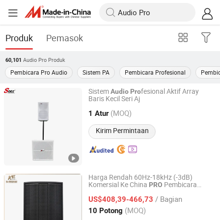
Produk
Pemasok
Audio Pro
Produk
60,101
Pembicara Pro Audio
Sistem PA
Pembicara Profesional
Pembic
Sistem
fesional Aktif Array
Audio
Pro
Baris Kecil Seri Aj
Guangzhou Seer Audio Co., Ltd.
(MOQ)
1 Atur
Guangdong, China
Harga mulai 2023
Kirim Permintaan
Harga Rendah 60Hz-18kHz (-3dB)
Komersial Ke China
Pembicara
PRO
Guangzhou Ke Audio Equipment Co., Ltd.
Keras
Ke-15
Audio
/ Bagian
US$408,39-466,73
Guangdong, China
Harga mulai 2025
(MOQ)
10 Potong