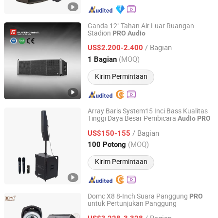
Ganda 12" Tahan Air Luar Ruangan
Stadion
PRO
Audio
Guangzhou Ruifeng Intelligence Technology Co., Ltd
/ Bagian
US$2.200-2.400
Guangdong, China
Harga mulai 2018
(MOQ)
1 Bagian
Kirim Permintaan
Array Baris System15 Inci Bass Kualitas
Tinggi Daya Besar Pembicara
Audio
PRO
Guangzhou Haoshidai Electric Appliance Co., Ltd.
/ Bagian
US$150-155
Guangdong, China
Harga mulai 2024
(MOQ)
100 Potong
Kirim Permintaan
Domc X8 8-Inch Suara Panggung
PRO
untuk Pertunjukan Panggung
Weifang Domc Audio Co., Ltd
/ Bagian