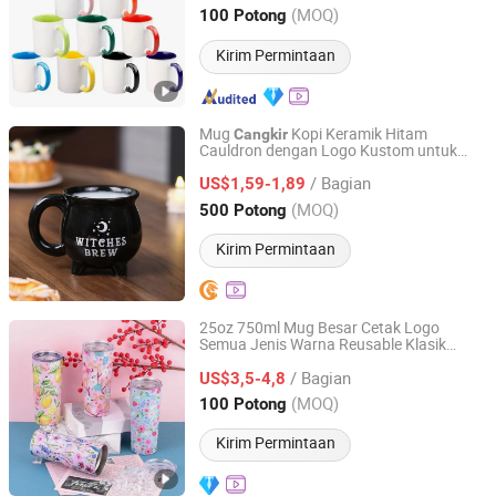
Anhui, China
Harga mulai 2026
(MOQ)
100 Potong
Kirim Permintaan
Mug
Kopi Keramik Hitam
Cangkir
Cauldron dengan Logo Kustom untuk
Nanan Unicome Gift Co., Ltd
Halloween Penyihir Jahat
/ Bagian
US$1,59-1,89
Fujian, China
Harga mulai 2024
(MOQ)
500 Potong
Kirim Permintaan
25oz 750ml Mug Besar Cetak Logo
Semua Jenis Warna Reusable Klasik
Shanghai Qihai Toys Co.,ltd
Langsung Panas MOQ Rendah Cp004-13
/ Bagian
US$3,5-4,8
Zhejiang, China
Harga mulai 2016
(MOQ)
100 Potong
Kirim Permintaan