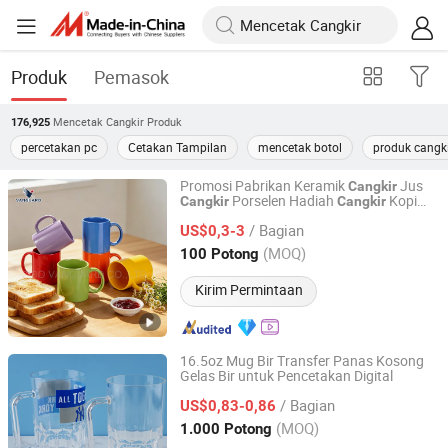
Produk
Pemasok
Mencetak Cangkir
Produk
176,925
percetakan pc
Cetakan Tampilan
mencetak botol
produk cangk
Promosi Pabrikan Keramik
Jus
Cangkir
Porselen Hadiah
Kopi
Cangkir
Cangkir
Zibo Vanguard Co.,Ltd
Klasik Putih
Minum Kopi
Cangkir
Cangkir
/ Bagian
Teh Cetak Kustom
Keramik
US$0,3-3
Cangkir
Kopi Keramik
Cangkir
Shandong, China
Harga mulai 2024
(MOQ)
100 Potong
Kirim Permintaan
16.5oz Mug Bir Transfer Panas Kosong
Gelas Bir untuk Pencetakan Digital
Dongguan Langxin Home Product Co., Ltd
/ Bagian
US$0,83-0,86
Guangdong, China
Harga mulai 2025
(MOQ)
1.000 Potong