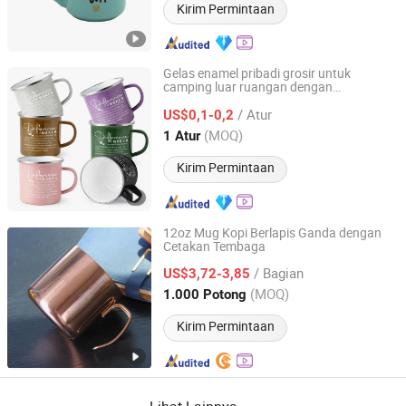
Kirim Permintaan
Gelas enamel pribadi grosir untuk
camping luar ruangan dengan
Xiamen Athome Household Products Co., Ltd.
pencetakan logo kustom
/ Atur
US$0,1-0,2
Fujian, China
Harga mulai 2025
(MOQ)
1 Atur
Kirim Permintaan
12oz Mug Kopi Berlapis Ganda dengan
Cetakan Tembaga
Yongkang Heecn Stainless Steel Co., Ltd.
/ Bagian
US$3,72-3,85
Zhejiang, China
Harga mulai 2018
(MOQ)
1.000 Potong
Kirim Permintaan