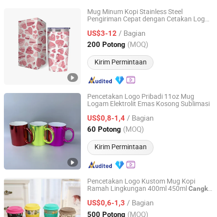
Mug Minum Kopi Stainless Steel
Pengiriman Cepat dengan Cetakan Logo
Shanghai Jspeed Industry Co.Ltd
Kustom
/ Bagian
US$3-12
Shanghai, China
Harga mulai 2017
(MOQ)
200 Potong
Kirim Permintaan
Pencetakan Logo Pribadi 11oz Mug
Logam Elektrolit Emas Kosong Sublimasi
Changzhou Sitan Imp. and Exp. Co., Ltd.
/ Bagian
US$0,8-1,4
Jiangsu, China
Harga mulai 2022
(MOQ)
60 Potong
Kirim Permintaan
Pencetakan Logo Kustom Mug Kopi
Ramah Lingkungan 400ml 450ml
Cangkir
Xiamen Green Light Garden Industry and Trade Co., Ltd.
Kopi Serat Bambu
/ Bagian
US$0,6-1,3
Fujian, China
Harga mulai 2023
(MOQ)
500 Potong