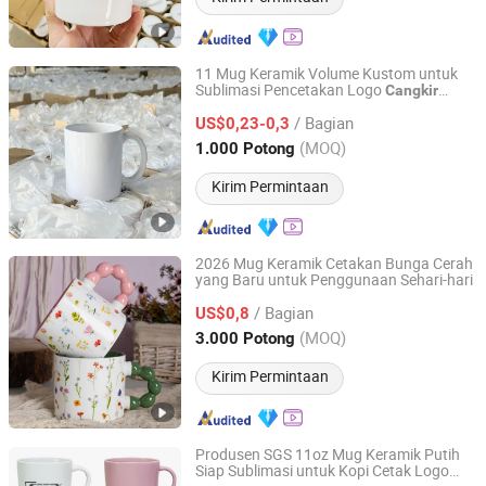
11 Mug Keramik Volume Kustom untuk
Sublimasi Pencetakan Logo
Cangkir
Zibo Seefy Light Industrial Products Co., Ltd.
Kosong Mug Sublimasi
Taza
Cangkir
/ Bagian
Sublimasi 11oz Mug Keramik
US$0,23-0,3
Shandong, China
Harga mulai 2025
(MOQ)
1.000 Potong
Kirim Permintaan
2026 Mug Keramik Cetakan Bunga Cerah
yang Baru untuk Penggunaan Sehari-hari
Changsha Happy Go Products Developing Co., Ltd.
/ Bagian
US$0,8
Hunan, China
Harga mulai 2016
(MOQ)
3.000 Potong
Kirim Permintaan
Produsen SGS 11oz Mug Keramik Putih
Siap Sublimasi untuk Kopi Cetak Logo
Zibo Seefy Light Industrial Products Co., Ltd.