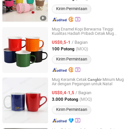
Kirim Permintaan
Mug Enamel Kopi Berwarna Tinggi
Kualitas Hadiah Pribadi Cetak Mug
Hangzhou HJ Craft Co., Ltd.
Perkemahan Enamel
/ Bagian
US$0,5-1
Zhejiang, China
Harga mulai 2020
(MOQ)
100 Potong
Kirim Permintaan
Mug Keramik Cetak
Minum Mug
Cangkir
Air dengan Pegangan untuk Natal
Shenzhen Bright Glassware Co., Ltd.
/ Bagian
US$0,4-1,5
Guangdong, China
Harga mulai 2018
(MOQ)
3.000 Potong
Kirim Permintaan