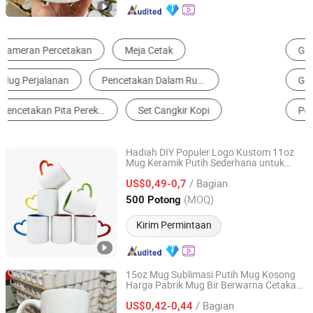
Gelas & Gelas Sekali Pakai
Cangkir & Gelas Stainless Steel
Gelas & Gelas Plastik
Gelas & Gelas Kaca
Perlengkapan Makan Sekali Pakai
Keramik Cangkir & Gelas
Hadiah DIY Populer Logo Kustom 11oz
Mug Keramik Putih Sederhana untuk
Hemera (Tianjin) Technology Development Limited
Pencetakan Sublimasi
/ Bagian
US$0,49-0,7
Tianjin, China
Harga mulai 2020
(MOQ)
500 Potong
Kirim Permintaan
15oz Mug Sublimasi Putih Mug Kosong
Harga Pabrik Mug Bir Berwarna Cetakan
Zibo Seefy Light Industrial Products Co., Ltd.
Berkualitas Tinggi 15oz Mug Keramik
/ Bagian
Sublimasi Putih
US$0,42-0,44