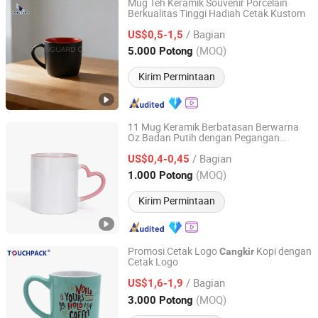
Mug Teh Keramik Souvenir Porcelain
Berkualitas Tinggi Hadiah Cetak Kustom
Zibo Vanguard Co.,Ltd
/ Bagian
US$0,5-1,5
Shandong, China
Harga mulai 2024
(MOQ)
5.000 Potong
Kirim Permintaan
11 Mug Keramik Berbatasan Berwarna
Oz Badan Putih dengan Pegangan
Zibo Seefy Light Industrial Products Co., Ltd.
Bentuk Hati Pencetakan Logo Kustom
/ Bagian
untuk
Pasangan
US$0,4-0,45
Cangkir
Shandong, China
Harga mulai 2025
(MOQ)
1.000 Potong
Kirim Permintaan
Promosi Cetak Logo
Kopi dengan
Cangkir
Cetak Logo
Shanghai Touch Industrial Development Co., Ltd.
/ Bagian
US$1,6-1,9
Shanghai, China
Harga mulai 2010
(MOQ)
3.000 Potong