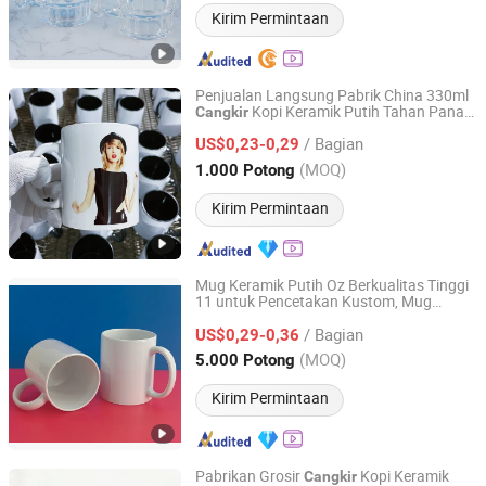
Kirim Permintaan
Penjualan Langsung Pabrik China 330ml
Kopi Keramik Putih Tahan Panas
Cangkir
Zibo Seefy Light Industrial Products Co., Ltd.
Minuman
Kantor
Cangkir
Cangkir
/ Bagian
Pencetakan Logo Kustom Kemasan
US$0,23-0,29
Massal
Sublimasi Kosong 11oz
Cangkir
Shandong, China
Harga mulai 2025
(MOQ)
1.000 Potong
Kirim Permintaan
Mug Keramik Putih Oz Berkualitas Tinggi
11 untuk Pencetakan Kustom, Mug
Zibo Timestone International Co., Ltd.
Keramik
/ Bagian
US$0,29-0,36
Shandong, China
Harga mulai 2009
(MOQ)
5.000 Potong
Kirim Permintaan
Pabrikan Grosir
Kopi Keramik
Cangkir