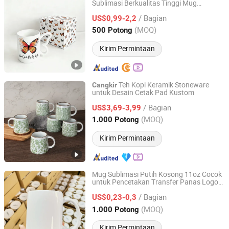
Sublimasi Berkualitas Tinggi Mug
The Great Family Industries Co., Ltd.
Porcelain Kupu-Kupu Pencetakan Logo
/ Bagian
Kustom dengan Kotak Hadiah Kardus
US$0,99-2,2
Guangdong, China
Harga mulai 2023
(MOQ)
500 Potong
Kirim Permintaan
Teh Kopi Keramik Stoneware
Cangkir
untuk Desain Cetak Pad Kustom
Shenzhen Hua Mei Industry Development Ltd.
/ Bagian
US$3,69-3,99
Guangdong, China
Harga mulai 2025
(MOQ)
1.000 Potong
Kirim Permintaan
Mug Sublimasi Putih Kosong 11oz Cocok
untuk Pencetakan Transfer Panas Logo
Zibo Seefy Light Industrial Products Co., Ltd.
Kustom Mug dan Pembuatan Barang
/ Bagian
Merek Sublimasi Tazas Para
US$0,23-0,3
Shandong, China
Harga mulai 2025
(MOQ)
1.000 Potong
Kirim Permintaan