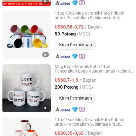
11oz 15oz Mug Keramik Foto Pribadi
untuk Pencetakan Sublimasi untuk
Eleven International Trade (Hangzhou) Co., Ltd.
Hadiah Natal
/ Bagian
US$0,58-0,72
Zhejiang, China
Harga mulai 2025
(MOQ)
50 Potong
Kirim Permintaan
Mug Kopi Keramik Putih 11oz
Pencetakan Logo Kustom untuk Hadiah
Changzhou Runto Imp. and Exp.Co.,Ltd
Promosi Bisnis
/ Bagian
US$0,7-1,3
Jiangsu, China
Harga mulai 2025
(MOQ)
200 Potong
Kirim Permintaan
11oz 15oz Mug Keramik Foto Pribadi
untuk Pencetakan Sublimasi untuk
Anhui Jize Technology Co., Ltd.
Hadiah Natal
/ Bagian
US$0,35-0,65