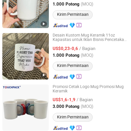
Shandong, China
Harga mulai 2025
(MOQ)
1.000 Potong
Kirim Permintaan
Desain Kustom Mug Keramik 11oz
Kapasitas untuk Iklan Bisnis Pencetakan
Zibo Seefy Light Industrial Products Co., Ltd.
Logo atau Gambar Pribadi
Cangkir
/ Bagian
Keramik Kustom Mug Kopi
US$0,23-0,6
Shandong, China
Harga mulai 2025
(MOQ)
1.000 Potong
Kirim Permintaan
Promosi Cetak Logo Mug Promosi Mug
Keramik
Shanghai Touch Industrial Development Co., Ltd.
/ Bagian
US$1,6-1,9
Shanghai, China
Harga mulai 2010
(MOQ)
3.000 Potong
Kirim Permintaan