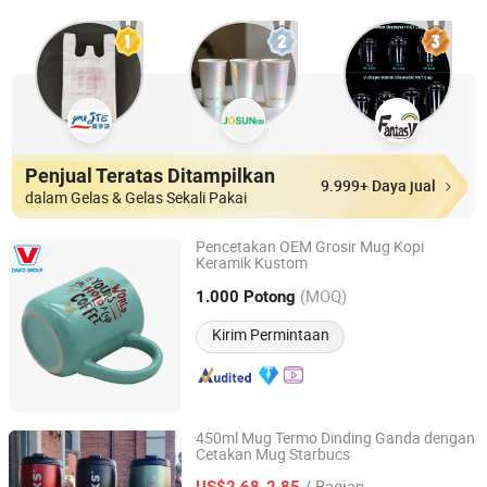
Penjual Teratas Ditampilkan
9.999+ Daya jual
dalam Gelas & Gelas Sekali Pakai
Pencetakan OEM Grosir Mug Kopi
Keramik Kustom
Shanghai David International Trade Co., Ltd.
(MOQ)
1.000 Potong
Shanghai, China
Harga mulai 2010
Kirim Permintaan
450ml Mug Termo Dinding Ganda dengan
Cetakan Mug Starbucs
Yongkang Heecn Stainless Steel Co., Ltd.
/ Bagian
US$2,68-2,85