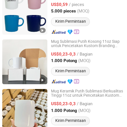
Kustom Peralatan Minum Grosir Dalam
/ pieces
Jumlah Besar Natal Tahun Baru Mug
US$0,59
Keramik Kopi
Shandong, China
Harga mulai 2025
(MOQ)
5.000 pieces
Kirim Permintaan
Mug Sublimasi Putih Kosong 11oz Siap
untuk Pencetakan Kustom Branding
Zibo Seefy Light Industrial Products Co., Ltd.
Perusahaan dan Aplikasi Produk Promosi
/ Bagian
11 Oz Mug Sublimasi
US$0,23-0,3
Shandong, China
Harga mulai 2025
(MOQ)
1.000 Potong
Kirim Permintaan
Mug Keramik Putih Sublimasi Berkualitas
Tinggi 11oz untuk Pencetakan Kustom
Zibo Seefy Light Industrial Products Co., Ltd.
Mug Keramik untuk Sublimasi
Cangkir
/ Bagian
Taza Mug
US$0,23-0,3
Shandong, China
Harga mulai 2025
(MOQ)
1.000 Potong
Kirim Permintaan