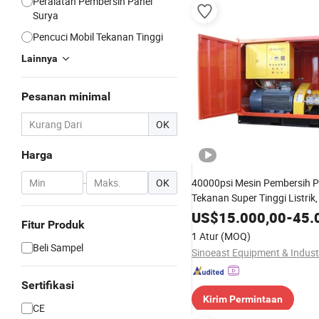
Peralatan Pembersih Panel
Surya
Pencuci Mobil Tekanan Tinggi
Lainnya
Pesanan minimal
OK
Harga
-
OK
40000psi Mesin Pembersih
Tekanan Super Tinggi Listrik
Air
US$
15.000,00
-
45.
Fitur Produk
1 Atur
(MOQ)
Beli Sampel
Sertifikasi
Kirim Permintaan
CE