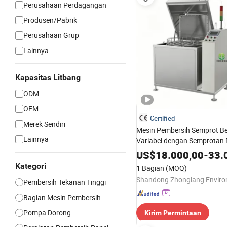
Perusahaan Perdagangan
Produsen/Pabrik
Perusahaan Grup
Lainnya
Kapasitas Litbang
ODM
OEM
Certified
Merek Sendiri
Mesin Pembersih Semprot B
Lainnya
Variabel dengan Semprotan P
Semprotan Datar, Stasiun Tu
US$
18.000,00
-
33.
Semprotan Putar untuk Pem
Kategori
1 Bagian
(MOQ)
Komponen Suspensi
Pembersih Tekanan Tinggi
Bagian Mesin Pembersih
Pompa Dorong
Kirim Permintaan