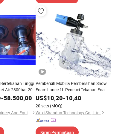
 Bertekanan Tinggi
Pembersih Mobil & Pembersihan Snow
et Air 2800bar 20K
Foam Lance 1L Pencuci Tekanan Foam
edakan Air Triplex
Qun Bahan Kuningan Foam Cannon
0
-
58.500,00
US$
10,20
-
10,40
China
dengan Botol Transparan
20 sets
(MOQ)
Foshan HaiRan Machinery And Equipment Co.Ltd
Wuxi Shandun Technology Co., Ltd.
Kirim Permintaan