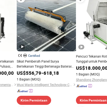
Certified
Pencuci Tekanan Rot
ertekanan
Sikat Pembersih Panel Surya
Tunggal untuk Pemb
ulsasi,
Bertekanan Tinggi Bertenaga Baterai
Bak Ultrasonik Pembe
US$
18.000,0
nggal, dan
Mesin Pembersih Silinder Basah-Kering
000,00
US$
556,79
-
618,18
1 Bagian
(MOQ)
bersihan
1 Bagian
(MOQ)
Shandong Zhonglang Environmental Protection Equipment Co., Ltd.
Wuxi Wanlv Intelligent Technology Co., Ltd
Kirim Permintaan
Kirim Permintaan