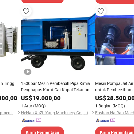
n Tinggi
1500bar Mesin Pembersih Pipa Kimia
Mesin Pompa Jet Air
Penghapus Karat Cat Kapal Tekanan
untuk Pembersihan J
Tinggi Diesel
Pompa Pembersihan L
300,00
US$
19.000,00
US$
28.500,0
Plunger Manufaktur 
1 Atur
(MOQ)
1 Bagian
(MOQ)
Dezhou Bolin Machinery Equipment Co., Ltd.
HeNan XuZhiYang Machinery Co., Ltd.
Kirim Permintaan
Kirim Permintaan