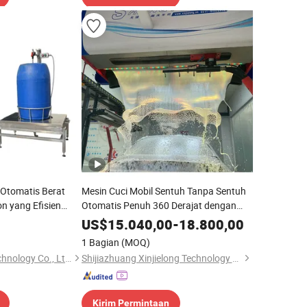
Otomatis Berat
Mesin Cuci Mobil Sentuh Tanpa Sentuh
n yang Efisien
Otomatis Penuh 360 Derajat dengan
Kimia Sistem
Pembersihan Tekanan Tinggi dan
US$
15.040,00
-
18.800,00
ertekanan Tinggi
Pengeringan Udara untuk Stasiun
1 Bagian
(MOQ)
Pengisian Bahan Bakar dan Pusat
Shanghai Cleanril Technology Co., Ltd.
Shijiazhuang Xinjielong Technology Co., Ltd.
Layanan Mobil
Kirim Permintaan