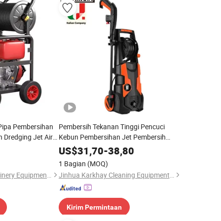
Pipa Pembersihan
Pembersih Tekanan Tinggi Pencuci
Dredging Jet Air
Kebun Pembersihan Jet Pembersih
60L
Mobil Air Blaster120bar
US$
31,70
-
38,80
1 Bagian
(MOQ)
Henan Monma Machinery Equipment Co., Ltd.
Jinhua Karkhay Cleaning Equipment Co., Ltd.
Kirim Permintaan