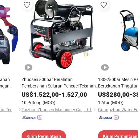
kanan
Zhuosen 500bar Peralatan
130-250bar Mesin Pe
ingan
Pembersihan Saluran Pencuci Tekanan
Bertekanan Tinggi u
atis
Tinggi Zx-7250df
Kekuatan Besar (SN
US$
1.522,00
-
1.527,00
US$
280,00
-
3
10 Potong
(MOQ)
1 Atur
(MOQ)
Shandong Pasfender Electronic Technology Co., Ltd
Taizhou Zhuosen Machinery Co., Ltd.
Kirim Permintaan
Kirim Permintaan