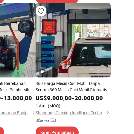
ih Bertekanan
360 Harga Mesin Cuci Mobil Tanpa
 Mesin Pembersih
Sentuh 360 Mesin Cuci Mobil Otomatis
l
Bertekanan Tinggi Stasiun Cuci Mobil
0
-
13.000,00
US$
9.000,00
-
20.000,00
1 Atur
(MOQ)
Shandong Boyou Automation Equipment Co., Ltd.
Shandong Canxing Intelligent Technology Co., Ltd.
Kirim Permintaan