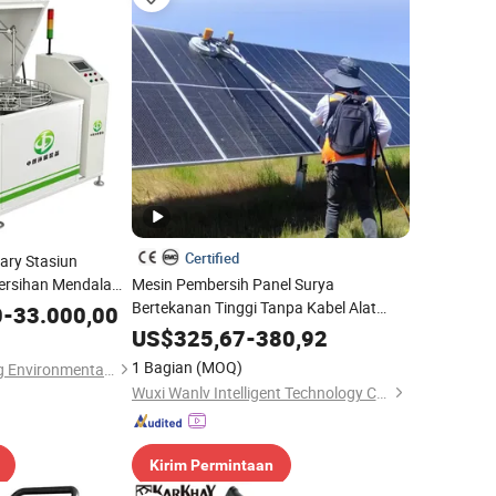
Certified
ary Stasiun
ersihan Mendalam
Mesin Pembersih Panel Surya
rsih Ultrasonik
Bertekanan Tinggi Tanpa Kabel Alat
0
-
33.000,00
Pembersih Surya dengan Tiang
US$
325,67
-
380,92
Teleskopik
1 Bagian
(MOQ)
Shandong Zhonglang Environmental Protection Equipment Co., Ltd.
Wuxi Wanlv Intelligent Technology Co., Ltd
Kirim Permintaan