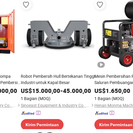
 Pompa
Robot Pembersih Hull Bertekanan Tinggi
Mesin Pembersihan 
, Pembersih
Industri untuk Kapal Besar
Saluran Pembuangan 
Tekanan Tinggi 45L 
000,00
US$
15.000,00
-
45.000,00
US$
1.650,00
1 Bagian
(MOQ)
1 Bagian
(MOQ)
Sinoeast Equipment & Industry Co., Limited
Sinoeast Equipment & Industry Co., Limited
Kirim Permintaan
Kirim Permintaan