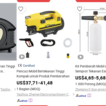
Certified
nan Tinggi
Kit Pembersih Mobil
is
Pencuci Mobil Bertekanan Tinggi
Semprot Tekanan Esu
mbersihkan
Kompak untuk Produk Pembersihan
Salju
US$
4,65
-
5,68
US$
37,71
-
41,48
1.000 Potong
(MOQ)
1 Bagian
(MOQ)
Zhonggu Electromechanical (Taizhou) Co., Ltd
Taizhou Zhemei Electromachinery Co., Ltd.