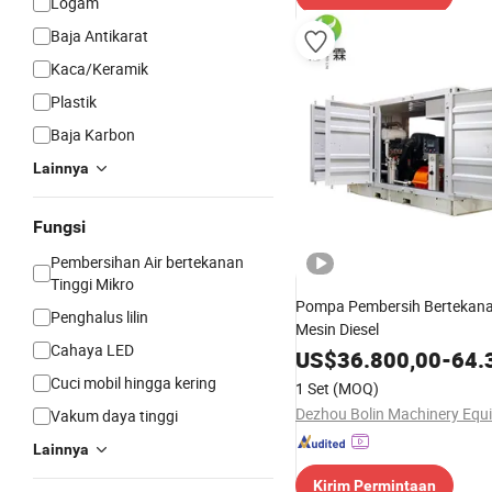
Logam
Baja Antikarat
Kaca/Keramik
Plastik
Baja Karbon
Lainnya
Fungsi
Pembersihan Air bertekanan
Tinggi Mikro
Pompa Pembersih Bertekana
Penghalus lilin
Mesin Diesel
Cahaya LED
US$
36.800,00
-
64.
Cuci mobil hingga kering
1 Set
(MOQ)
Vakum daya tinggi
Lainnya
Kirim Permintaan