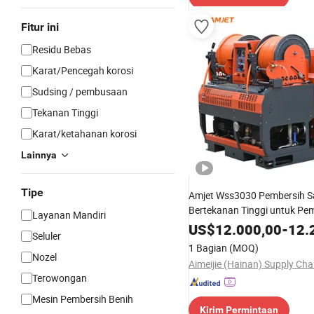
Fitur ini
Residu Bebas
Karat/Pencegah korosi
Sudsing / pembusaan
Tekanan Tinggi
Karat/ketahanan korosi
Lainnya
Tipe
Amjet Wss3030 Pembersih Sa
Bertekanan Tinggi untuk Pe
Layanan Mandiri
Pipa Kota
US$
12.000,00
-
12.
Seluler
1 Bagian
(MOQ)
Nozel
Terowongan
Mesin Pembersih Benih
Kirim Permintaan