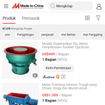
Produk
Pemasok
Mengkilap
Produk
87,478
alat
Penggilingan
pengasah
Alat Berlian
Alat Penggiling
Mudah Dioperasikan 95L Mesin
Penyelesaian Tumbler Tipe Bulat
Huzhou Norden Machinery Co., Ltd.
Penghilang Burr Bagian Elektronik Mesin
/ Bagian
Polishing Vibrasi
US$449
Zhejiang, China
Harga mulai 2023
(MOQ)
1 Bagian
Kirim Permintaan
Mesin Polishing Getaran Trough yang
Efisien Tinggi dan Murah untuk
Huzhou Norden Machinery Co., Ltd.
Penghilangan Burr Bagian Logam
/ Bagian
US$1.300
Zhejiang, China
Harga mulai 2023
(MOQ)
1 Bagian