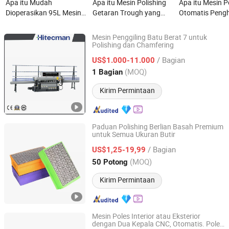
Apa itu Mudah
Apa itu Mesin Polishing
Apa itu Mesin P
Dioperasikan 95L Mesin
Getaran Trough yang
Otomatis Pengh
Penyelesaian Tumbler
Efisien Tinggi dan Murah
Karat Logam M
Tipe Bulat Penghilang
untuk Penghilangan Burr
Pengamplasan
Mesin Penggiling Batu Berat 7 untuk
Burr Bagian Elektronik
Bagian Logam
Pembersihan Pe
Polishing dan Chamfering
Foshan Puli Technologies Co., Ltd.
Mesin Polishing Vibrasi
Penghilangan B
/ Bagian
US$1.000-11.000
Guangdong, China
Harga mulai 2020
(MOQ)
1 Bagian
Kirim Permintaan
Paduan Polishing Berlian Basah Premium
untuk Semua Ukuran Butir
Diaflex (Changxing) Tools Co., Ltd.
/ Bagian
US$1,25-19,99
Zhejiang, China
Harga mulai 2024
(MOQ)
50 Potong
Kirim Permintaan
Mesin Poles Interior atau Eksterior
dengan Dua Kepala CNC, Otomatis. Poles
Zhaoqing City No. 2 Machine Tool Works Company Ltd.