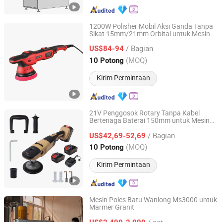
1200W Polisher Mobil Aksi Ganda Tanpa
Sikat 15mm/21mm Orbital untuk Mesin
Shanghai Techway Industrial Co., Ltd.
Polishing Mobil Otomotif
/ Bagian
US$84-94
Shanghai, China
Harga mulai 2010
(MOQ)
10 Potong
Kirim Permintaan
21V Penggosok Rotary Tanpa Kabel
Bertenaga Baterai 150mm untuk Mesin
Shanghai Techway Industrial Co., Ltd.
Polishing Mobil Otomotif
/ Bagian
US$42,69-52,69
Shanghai, China
Harga mulai 2010
(MOQ)
10 Potong
Kirim Permintaan
Mesin Poles Batu Wanlong Ms3000 untuk
Marmer Granit
Wanlong Times Technology Co., Ltd.
/ set