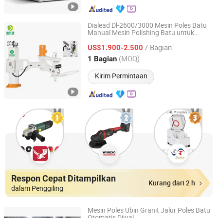
Dialead Dl-2600/3000 Mesin Poles Batu
Manual Mesin Polishing Batu untuk
QUANZHOU DIALEAD STONE TOOLS CO., LTD.
Granit
/ Bagian
US$1.900-2.500
Fujian, China
Harga mulai 2023
(MOQ)
1 Bagian
Kirim Permintaan
Respon Cepat Ditampilkan
Kurang dari 2 h
dalam Penggiling
Mesin Poles Ubin Granit Jalur Poles Batu
Otomatis Dijual