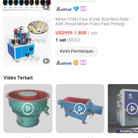
Mesin Poles Pipa Kotak Stainless Steel
Xieli 2head Mesin Poles Pipa Persegi
Xingtai Xieli Machinery Manufacturing Co., Ltd.
Panjang Pipa Besi Pipa Tembaga Pipa
/ set
Aluminium
US$999-1.800
Hebei, China
Harga mulai 2024
(MOQ)
1 set
Kirim Permintaan
Video Terkait