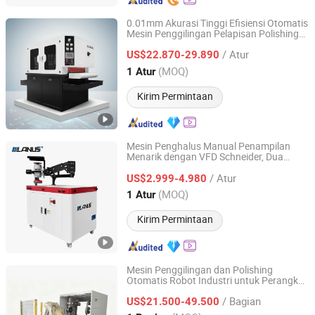
0.01mm Akurasi Tinggi Efisiensi Otomatis
Mesin Penggilingan Pelapisan Polishing
Lanuss Intelligent Equipment (Hubei) Co., Ltd.
Penghilangan Burr Slag Karat dengan
/ Atur
PLC Siemens Bearing NSK
US$22.870-29.890
Hubei, China
Harga mulai 2026
(MOQ)
1 Atur
Kirim Permintaan
Mesin Penghalus Manual Penampilan
Menarik dengan VFD Schneider, Dua
Lanuss Intelligent Equipment (Hubei) Co., Ltd.
Kepala Penggiling yang Dapat Diputar,
/ Atur
Kecepatan yang Dapat Disesuaikan,
US$2.999-4.980
Desain Paten
Hubei, China
Harga mulai 2026
(MOQ)
1 Atur
Kirim Permintaan
Mesin Penggilingan dan Polishing
Otomatis Robot Industri untuk Perangkat
Jiangmen Yingsheng Intelligent Equipment Co., Ltd.
Keras
/ Bagian
US$21.500-49.500