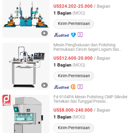
Bagian Bawah dan Sisi / Efisiensi dan
/ Bagian
Produktivitas Tinggi. Tidak Perlu Manual
US$24.202-25.000
Guangdong, China
Harga mulai 2024
(MOQ)
1 Bagian
Kirim Permintaan
Mesin Penghalusan dan Polishing
Permukaan Cincin Segel Logam Sisi
Dongguan KIZI Precision Lapping Mechanical
Tunggal
Manufacture Co., Ltd.
/ Bagian
US$12.600-20.000
(MOQ)
1 Bagian
Guangdong, China
Harga mulai 2018
Kirim Permintaan
Fd-9104PA Mesin Polishing CMP Silinder
Tertekan Sisi Tunggal Presisi
Shenzhen Ponda Grinding Technology Co.,Ltd.
Semikonduktor
/ Bagian
US$8.000-240.000
Guangdong, China
Harga mulai 2021
(MOQ)
1 Bagian
Kirim Permintaan