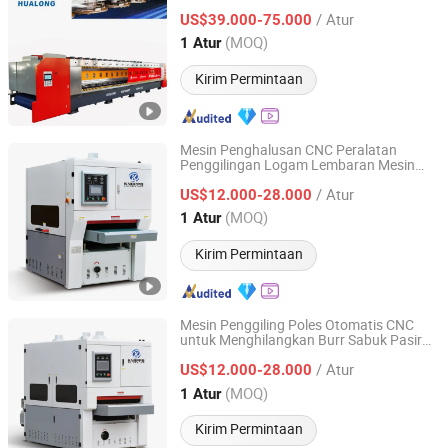
Marmer Pemulihan Pembersih Lantai
/ Atur
Marmer Terbaik Layanan Poles Lantai
US$39.000-75.000
Marmer
Fujian, China
Harga mulai 2017
(MOQ)
1 Atur
Kirim Permintaan
Mesin Penghalusan CNC Peralatan
Penggilingan Logam Lembaran Mesin
Jinan Knoppo Automation Equipment Co., Ltd.
Penghalus Elektro untuk Baja Tahan
/ Atur
Karat
US$12.000-28.000
Shandong, China
Harga mulai 2022
(MOQ)
1 Atur
Kirim Permintaan
Mesin Penggiling Poles Otomatis CNC
untuk Menghilangkan Burr Sabuk Pasir
Jinan Knoppo Automation Equipment Co., Ltd.
dengan Air Mesin Penggiling Pelat Logam
/ Atur
Datar Otomatis
US$12.000-28.000
Shandong, China
Harga mulai 2022
(MOQ)
1 Atur
Kirim Permintaan