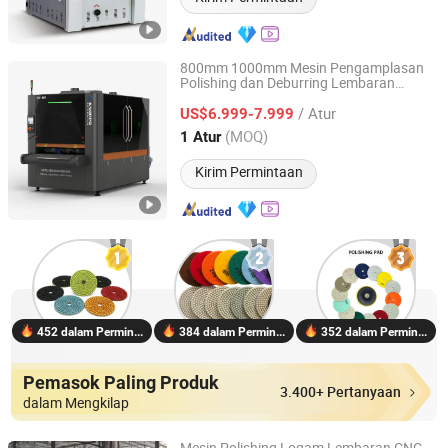
800mm 1000mm Mesin Pengamplasan
Polishing dan Deburring Lembaran
Jinan Knoppo Automation Equipment Co., Ltd.
Stainless Aluminium Metal
/ Atur
US$6.999-7.999
Shandong, China
Harga mulai 2022
(MOQ)
1 Atur
Kirim Permintaan
452 dalam Permintaan
384 dalam Permintaan
352 dalam Permintaan
Pemasok Paling Produk
3.400+ Pertanyaan
dalam Mengkilap