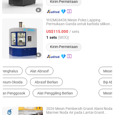
Kirim Permintaan
YH2MG8436 Mesin Poles Lapping
Permukaan Ganda untuk karbida silikon,
Yuhuan Cnc Machine Tool Co., Ltd.
safir, nitrit gallium, oksida zirconium, nitrit
/ sets
silikon, nitrit beryllium
US$115.000
Hunan, China
Harga mulai 2025
(MOQ)
1 sets
Kirim Permintaan
Mesin Pelapisan
Paduan Polishing
Biji Abrasif
Penggiling
Mesin Pemotong Kaca
Mesin Pemoles & Penggiling Batu
2026 Mesin Pembersih Granit Alami Noda
Marmer Noda Air pada Lantai Granit
Fujian Province Hualong Machinery Co., Ltd.