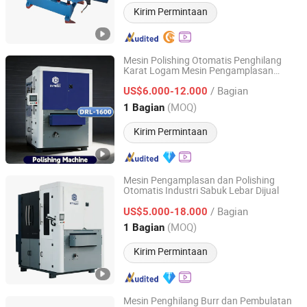
Kirim Permintaan
Mesin Polishing Otomatis Penghilang
Karat Logam Mesin Pengamplasan
Nanjing Dyyrent Machine Technology Co., LTD
Pembersihan Penyisiran Penghilangan
/ Bagian
Burr
US$6.000-12.000
Jiangsu, China
Harga mulai 2025
(MOQ)
1 Bagian
Kirim Permintaan
Mesin Pengamplasan dan Polishing
Otomatis Industri Sabuk Lebar Dijual
Nanjing Dyyrent Machine Technology Co., LTD
/ Bagian
US$5.000-18.000
Jiangsu, China
Harga mulai 2025
(MOQ)
1 Bagian
Kirim Permintaan
Mesin Penghilang Burr dan Pembulatan