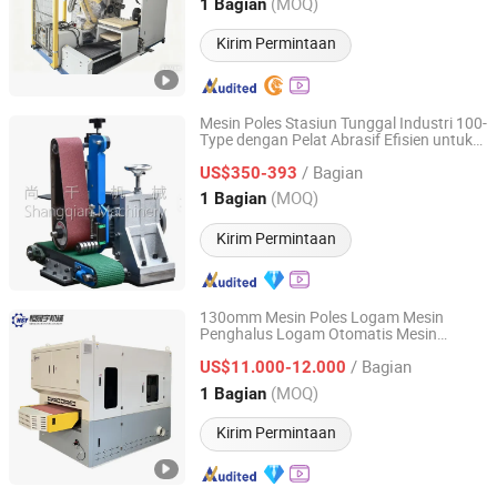
Guangdong, China
Harga mulai 2025
(MOQ)
1 Bagian
Kirim Permintaan
Mesin Poles Stasiun Tunggal Industri 100-
Type dengan Pelat Abrasif Efisien untuk
Xingtai Shangqian Machinery Manufacturing Factory
Penggilingan
/ Bagian
US$350-393
Hebei, China
Harga mulai 2026
(MOQ)
1 Bagian
Kirim Permintaan
130omm Mesin Poles Logam Mesin
Penghalus Logam Otomatis Mesin
Qingdao Hengshengyu Machinery Co., Ltd.
Deburring Sikat Vakum untuk Logam
/ Bagian
Lembaran
US$11.000-12.000
Shandong, China
Harga mulai 2025
(MOQ)
1 Bagian
Kirim Permintaan