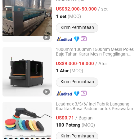
Quanzhou Zhongju Equipment Co., Ltd.
/ set
US$32.000-50.000
Fujian, China
Harga mulai 2026
(MOQ)
1 set
Kirim Permintaan
1000mm 1300mm 1500mm Mesin Poles
Baja Tahan Karat Mesin Penggilingan
Jinan Knoppo Automation Equipment Co., Ltd.
Penghilangan Burr
/ Atur
US$9.000-18.000
Shandong, China
Harga mulai 2022
(MOQ)
1 Atur
Kirim Permintaan
Leadmax 3/5/6/ Inci Pabrik Langsung
Kualitas Busa Paduan untuk Perawatan
Nangong Lianxing Polishing Material Co.,Ltd.
Kecantikan Otomotif dan Polishing
/ Bagian
US$0,71
Hebei, China
Harga mulai 2026
(MOQ)
100 Potong
Kirim Permintaan