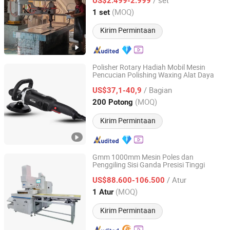
US$2.499-2.999
Fujian, China
Harga mulai 2007
(MOQ)
1 set
Kirim Permintaan
Polisher Rotary Hadiah Mobil Mesin
Pencucian Polishing Waxing Alat Daya
Nantong Cheli Tools Co., Ltd.
/ Bagian
US$37,1-40,9
Jiangsu, China
Harga mulai 2018
(MOQ)
200 Potong
Kirim Permintaan
Gmm 1000mm Mesin Poles dan
Penggiling Sisi Ganda Presisi Tinggi
Henan Ruiyan Diamond Technology Co., Ltd
/ Atur
US$88.600-106.500
Henan, China
Harga mulai 2023
(MOQ)
1 Atur
Kirim Permintaan