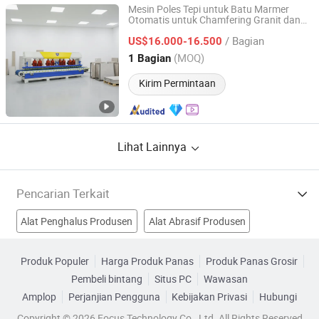
Mesin Poles Tepi untuk Batu Marmer
Otomatis untuk Chamfering Granit dan
Zhejiang Haigong Machinery Co., Ltd.
Marmer
/ Bagian
US$16.000-16.500
Zhejiang, China
Harga mulai 2014
(MOQ)
1 Bagian
Kirim Permintaan
Lihat Lainnya
Pencarian Terkait
Alat Penghalus Produsen
Alat Abrasif Produsen
Aluminium Oksida Produsen
Abrasif Berlian Produsen
Produk Populer
Harga Produk Panas
Produk Panas Grosir
Pembeli bintang
Situs PC
Wawasan
Paduan Penggosok Pabrik
Alat Penggiling Berlian Pabrik
Amplop
Perjanjian Pengguna
Kebijakan Privasi
Hubungi
Alat Penghalus Batu Pabrik
Poles Granit Pabrik
Copyright © 2026 Focus Technology Co., Ltd. All Rights Reserved