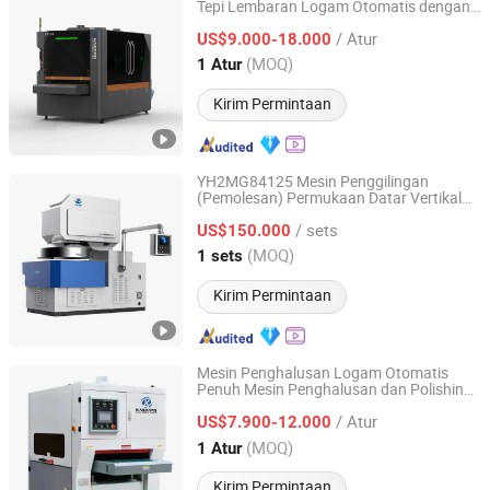
Tepi Lembaran Logam Otomatis dengan
Jinan Knoppo Automation Equipment Co., Ltd.
Sikat Putar dan Sabuk Penggiling untuk
/ Atur
Penghilangan Burr, Penyelesaian
US$9.000-18.000
Permukaan, dan Polishing Baja Karbon
Shandong, China
Harga mulai 2022
(MOQ)
1 Atur
Kirim Permintaan
YH2MG84125 Mesin Penggilingan
(Pemolesan) Permukaan Datar Vertikal
Yuhuan Cnc Machine Tool Co., Ltd.
Presisi Tinggi untuk baja, tembaga,
/ sets
paduan keras, kaca, keramik, bahan keras
US$150.000
dan rapuh
Hunan, China
Harga mulai 2025
(MOQ)
1 sets
Kirim Permintaan
Mesin Penghalusan Logam Otomatis
Penuh Mesin Penghalusan dan Polishing
Jinan Knoppo Automation Equipment Co., Ltd.
Lembaran Logam Datar
/ Atur
US$7.900-12.000
Shandong, China
Harga mulai 2022
(MOQ)
1 Atur
Kirim Permintaan