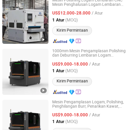
Mesin Polishing Logam Lembaran CNC
Mesin Penghalusan Logam Lembaran
Jinan Knoppo Automation Equipment Co., Ltd.
Mesin Penggilingan Otomatis
/ Atur
US$12.000-28.000
Shandong, China
Harga mulai 2022
(MOQ)
1 Atur
Kirim Permintaan
1000mm Mesin Pengamplasan Polishing
dan Deburring Lembaran Logam
Jinan Knoppo Automation Equipment Co., Ltd.
Aluminium Stainless dengan Lebar Kerja
/ Atur
yang Luas
US$9.000-18.000
Shandong, China
Harga mulai 2022
(MOQ)
1 Atur
Kirim Permintaan
Mesin Pengamplasan Logam, Polishing,
Penghilangan Burr, Penarikan Kawat,
Jinan Knoppo Automation Equipment Co., Ltd.
Mesin Sander Sabuk Lebar
/ Atur
US$9.000-18.000
Shandong, China
Harga mulai 2022
(MOQ)
1 Atur