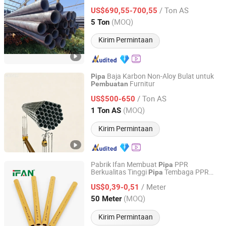
Tinggi untuk Membuat
Galvanis
Pipa
/ Ton AS
US$690,55-700,55
Shandong, China
Harga mulai 2026
(MOQ)
5 Ton
Kirim Permintaan
Baja Karbon Non-Aloy Bulat untuk
Pipa
Furnitur
Pembuatan
Zhejiang Yingjia Steel Co., Ltd.
/ Ton AS
US$500-650
Zhejiang, China
Harga mulai 2026
(MOQ)
1 Ton AS
Kirim Permintaan
Pabrik Ifan Membuat
PPR
Pipa
Berkualitas Tinggi
Tembaga PPR
Pipa
Zhuji Fengfan Piping Co., Ltd.
Fleksibilitas Tinggi untuk Pasokan Air
/ Meter
Minum
US$0,39-0,51
Zhejiang, China
Harga mulai 2020
(MOQ)
50 Meter
Kirim Permintaan