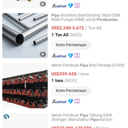
Stainless Steel Dinding Tebal OEM
Pipa
Multi Fungsi ASME untuk
Pembuatan
Wenzhou Sinco Steel Co., Ltd.
Muffler 57X3 SA312
/ Ton AS
US$2.240-5.672
Zhejiang, China
Harga mulai 2022
(MOQ)
1 Ton AS
Kirim Permintaan
Mesin Pembuat
Besi Persegi Gi ERW
Pipa
Union Steel Industry Co., Ltd.
/ tons
US$359-650
(MOQ)
1 tons
Hunan, China
Harga mulai 2024
Kirim Permintaan
Mesin Pembuat
Tabung ERW
Pipa
Shengye: Manufaktur
Karbon
Pipa
Yangzhou Shengye Machinery Manufacturing Co., Ltd.
/ Bagian