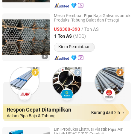
Mesin Pembuat
Baja Galvanis untuk
Pipa
Produksi Tabung Bulat dan Persegi
Weixin Steel (Guangdong) Co., Ltd
/ Ton AS
US$300-390
Guangdong, China
Harga mulai 2026
(MOQ)
1 Ton AS
Kirim Permintaan
Respon Cepat Ditampilkan
Kurang dari 2 h
dalam Pipa Baja & Tabung
Lini Produksi Ekstrusi Plastik
Air
Pipa
Listrik UPVC CPVC Conduit