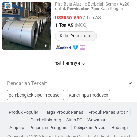
Pita Baja Aluzinc Berbelah Sempit Az20
untuk
Baja Ringan
Pembuatan
Pipa
Tangshan Yanfang Trade Co., Ltd
/ Ton AS
US$550-650
Hebei, China
Harga mulai 2026
(MOQ)
1 Ton AS
Kirim Permintaan
Lihat Lainnya
Pencarian Terkait
pembengkok pipa Produsen
Kunci Pipa Produsen
Pipa Stainless Steel Tanpa Sambungan Produsen
Produk Populer
Harga Produk Panas
Produk Panas Grosir
Pembeli bintang
Situs PC
Wawasan
mesin pembuatan pipa Produsen
Amplop
Perjanjian Pengguna
Kebijakan Privasi
Hubungi
mesin pembuatan pipa baja Pabrik
Copyright © 2026 Focus Technology Co., Ltd. All Rights Reserved