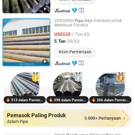
20X20mm
Baja Galvanis untuk
Pipa
Membuat Furnitur
Shandong Liaocheng Yuanhetai Steel Products Co., Ltd.
/ Ton AS
US$520
Shandong, China
Harga mulai 2017
(MOQ)
5 Ton
Kirim Permintaan
513 dalam Permintaan
398 dalam Permintaan
366 dalam Permintaan
Pemasok Paling Produk
5.000+ Pertanyaan
dalam Pipa