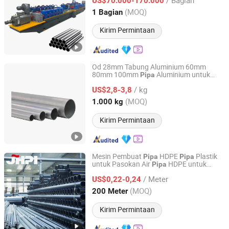
US$70.000-170.000
Jiangsu, China
Harga mulai 2026
(MOQ)
1 Bagian
Kirim Permintaan
Od 28mm Tabung Aluminium 60mm
80mm 100mm
Aluminium untuk
Pipa
Jiangsu Botejia Special Steel Co., Ltd.
Furnitur dengan Layanan
Pembuatan
/ kg
Pengelasan
US$2,8-3,8
Jiangsu, China
Harga mulai 2025
(MOQ)
1.000 kg
Kirim Permintaan
Mesin Pembuat
HDPE
Plastik
Pipa
Pipa
untuk Pasokan Air
HDPE untuk
Pipa
Shijiazhuang Shengshichang Trading Co., Ltd.
Koneksi
dan Solusi Pengendalian
Pipa
/ Meter
Aliran
US$0,22-0,24
Hebei, China
Harga mulai 2024
(MOQ)
200 Meter
Kirim Permintaan