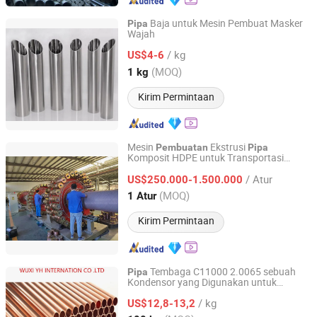
Baja untuk Mesin Pembuat Masker
Pipa
Wajah
Wuxi Taixie Metal Material Co., Ltd.
/ kg
US$4-6
Jiangsu, China
Harga mulai 2016
(MOQ)
1 kg
Kirim Permintaan
Mesin
Ekstrusi
Pembuatan
Pipa
Komposit HDPE untuk Transportasi
Anhui Dongcai Machinery Technology Co., Ltd.
Minyak
/ Atur
US$250.000-1.500.000
Anhui, China
Harga mulai 2025
(MOQ)
1 Atur
Kirim Permintaan
Tembaga C11000 2.0065 sebuah
Pipa
Kondensor yang Digunakan untuk
Wuxi Yh Internation Co., Ltd.
Membuat Kulkas
/ kg
US$12,8-13,2