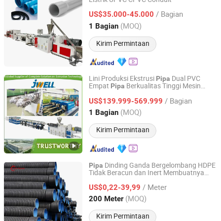
QINGDAO DING KUN PLASTIC MACHINERY CO., LTD.
/ Bagian
US$35.000-45.000
Shandong, China
Harga mulai 2009
(MOQ)
1 Bagian
Kirim Permintaan
Lini Produksi Ekstrusi
Dual PVC
Pipa
Empat
Berkualitas Tinggi Mesin
Pipa
Jiangsu Jwell Intelligent Machinery Co., Ltd.
Pembuat
Listrik Otomatis Dua
Pipa
Pipa
/ Bagian
Ekstrusi
US$139.999-569.999
Jiangsu, China
Harga mulai 2024
(MOQ)
1 Bagian
Kirim Permintaan
Dinding Ganda Bergelombang HDPE
Pipa
Tidak Beracun dan Inert Membuatnya
Hebei Xiong'an Anzheng Engineering Materials
Aman untuk Air Minum dan Aplikasi yang
Technology Co., Ltd.
/ Meter
Sensitif terhadap Lingkungan
US$0,22-39,99
(MOQ)
200 Meter
Hebei, China
Harga mulai 2025
Kirim Permintaan