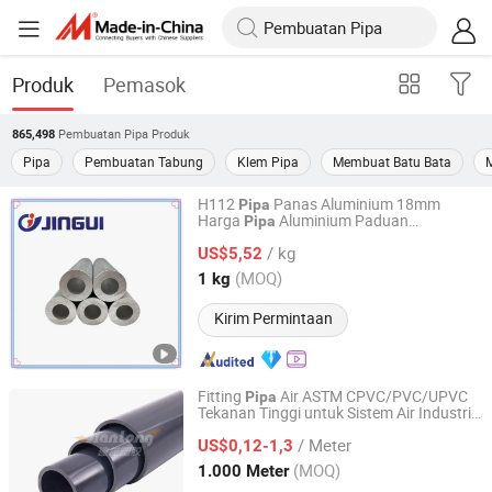
Produk
Pemasok
Pembuatan Pipa
Produk
865,498
Pipa
Pembuatan Tabung
Klem Pipa
Membuat Batu Bata
M
H112
Panas Aluminium 18mm
Pipa
Harga
Aluminium Paduan
Pipa
Dongguan Bailvhui New Material Technology Co., Ltd.
Aluminium Bulat untuk
Pembuatan
/ kg
Furnitur
US$5,52
Guangdong, China
Harga mulai 2025
(MOQ)
1 kg
Kirim Permintaan
Fitting
Air ASTM CPVC/PVC/UPVC
Pipa
Tekanan Tinggi untuk Sistem Air Industri
Shandong Jianlong Plastic Co., Ltd.
Produk
Plumbing Premium Mesin
Pipa
/ Meter
Pembuat
PVC
US$0,12-1,3
Pipa
Shandong, China
Harga mulai 2024
(MOQ)
1.000 Meter