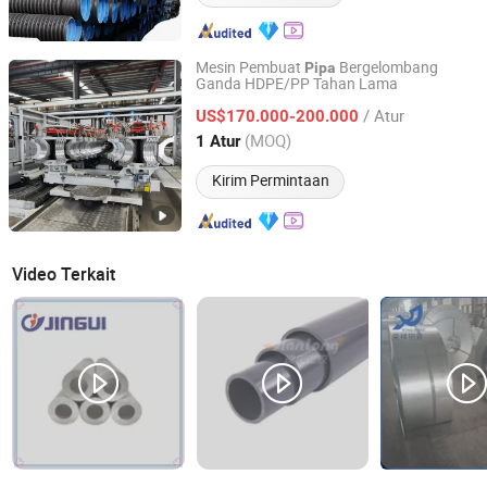
Mesin Pembuat
Bergelombang
Pipa
Ganda HDPE/PP Tahan Lama
Qingdao Huashida Machinery Co., Ltd.
/ Atur
US$170.000-200.000
Shandong, China
Harga mulai 2011
(MOQ)
1 Atur
Kirim Permintaan
Video Terkait