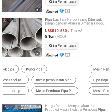
Kirim Permintaan
Las Baja Karbon yang Dibentuk
Pipa
Dingin dengan Akurasi Dimensi Tinggi
Liaocheng Mingxing Pipe Manufacturing Co., Ltd.
untuk
Bagian dan Peralatan
Pembuatan
/ Ton AS
Presisi
US$510-530
Shandong, China
Harga mulai 2024
(MOQ)
5 Ton
Kirim Permintaan
Mesin Pembuat Pipa
Mesin Pipa Plastik
Pipa Baja & Tabung
Mesin Ekstrusi Plastik
Mesin Pembuat Produk Karet
Gulungan & Strip Baja
Harga Rendah Menyediakan Jalur
Produksi Mesin Ekstrusi Pembuat
Pipa
Hebei Anduan Technology Industry Co., Ltd.