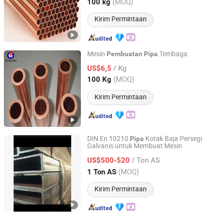
Jiangsu, China
Harga mulai 2025
(MOQ)
100 kg
Kirim Permintaan
Mesin
Tembaga
Pembuatan
Pipa
Tianjin Tiangang Weiye Steel Tube Co., Ltd.
/ Kg
US$6,5
(MOQ)
100 Kg
Tianjin, China
Harga mulai 2010
Kirim Permintaan
DIN En 10210
Kotak Baja Persegi
Pipa
Galvanis untuk Membuat Mesin
Zhejiang Zhong Ding Iron and Steel Co., Ltd.
/ Ton AS
US$500-520
Zhejiang, China
Harga mulai 2022
(MOQ)
1 Ton AS
Kirim Permintaan