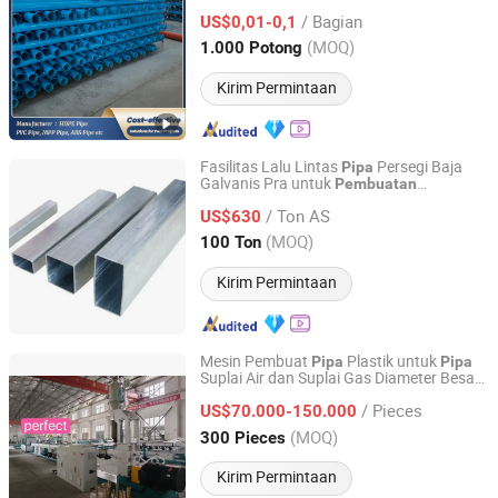
Plastik dengan CE 110mm-630mm
/ Bagian
US$0,01-0,1
Hebei, China
Harga mulai 2025
(MOQ)
1.000 Potong
Kirim Permintaan
Fasilitas Lalu Lintas
Persegi Baja
Pipa
Galvanis Pra untuk
Pembuatan
Renqiu Xhf Metal Material Co., Ltd
Pembatas Jalan
/ Ton AS
US$630
Hebei, China
Harga mulai 2023
(MOQ)
100 Ton
Kirim Permintaan
Mesin Pembuat
Plastik untuk
Pipa
Pipa
Suplai Air dan Suplai Gas Diameter Besar
Qingdao Perfect Plastic Machinery Co., Ltd
HDPE
/ Pieces
US$70.000-150.000
Shandong, China
Harga mulai 2025
(MOQ)
300 Pieces
Kirim Permintaan