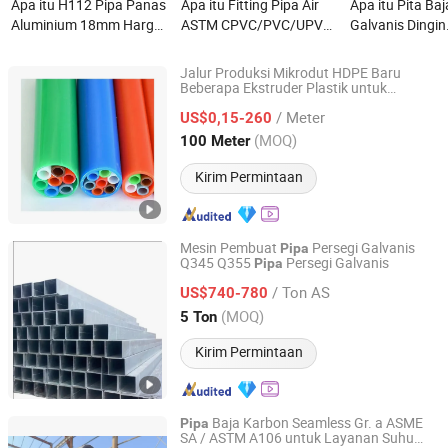
Apa itu H112 Pipa Panas
Apa itu Fitting Pipa Air
Apa itu Pita Baj
Aluminium 18mm Harga
ASTM CPVC/PVC/UPVC
Galvanis Dingin
Pipa Aluminium Paduan
Tekanan Tinggi untuk
Serbaguna unt
Aluminium Bulat untuk
Sistem Air Industri
Berbagai Aplika
Jalur Produksi Mikrodut HDPE Baru
Pembuatan Furnitur
Produk Pipa Plumbing
Pembuatan Pip
Beberapa Ekstruder Plastik untuk
Shandong Hengde Plastic Co., Ltd
Bundel Silikon yang
Pembuatan
Pipa
Premium Mesin Pembuat
Perkakas, dan
/ Meter
Menampilkan
US$0,15-260
Pipa PVC
Solar
Shandong, China
Harga mulai 2026
(MOQ)
100 Meter
Kirim Permintaan
Mesin Pembuat
Persegi Galvanis
Pipa
Q345 Q355
Persegi Galvanis
Pipa
Shandong Desheng Supply Chain Management Co., Ltd.
/ Ton AS
US$740-780
Shandong, China
Harga mulai 2024
(MOQ)
5 Ton
Kirim Permintaan
Baja Karbon Seamless Gr. a ASME
Pipa
SA / ASTM A106 untuk Layanan Suhu
Shandong Chenze Steel Co., Ltd.