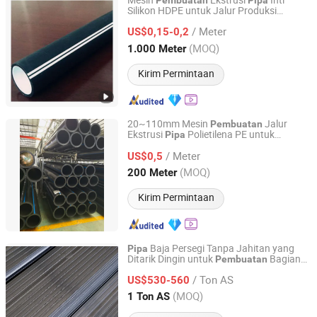
Mesin
Ekstrusi
Inti
Pembuatan
Pipa
Silikon HDPE untuk Jalur Produksi
Casing Screen Pipe Technology (Tianjin) Co.,Ltd.
Saluran Kabel PE
/ Meter
US$0,15-0,2
Tianjin, China
Harga mulai 2024
(MOQ)
1.000 Meter
Kirim Permintaan
20~110mm Mesin
Jalur
Pembuatan
Ekstrusi
Polietilena PE untuk
Pipa
Shandong Jiuzhu New Building Materials Co., Ltd.
Pasokan Air, Drainase, dan Limbah
/ Meter
Plastik HDPE
US$0,5
Shandong, China
Harga mulai 2026
(MOQ)
200 Meter
Kirim Permintaan
Baja Persegi Tanpa Jahitan yang
Pipa
Ditarik Dingin untuk
Bagian
Pembuatan
Hebei Rongbao Import and Export Trade Co., Ltd
Mekanis
/ Ton AS
US$530-560
Hebei, China
Harga mulai 2026
(MOQ)
1 Ton AS