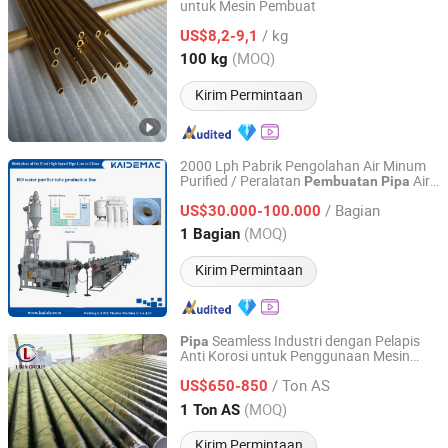
untuk Mesin Pembuat
Shandong Ying Yi Import and Export Co., Ltd.
/ kg
US$8,2-9,1
Shandong, China
Harga mulai 2023
(MOQ)
100 kg
Kirim Permintaan
2000 Lph Pabrik Pengolahan Air Minum
Purified / Peralatan
Air
Pembuatan
Pipa
Weifang Kaide Plastics Machinery Co., Ltd.
Purified RO Kecil
/ Bagian
US$30.000-100.000
Shandong, China
Harga mulai 2021
(MOQ)
1 Bagian
Kirim Permintaan
Seamless Industri dengan Pelapis
Pipa
Anti Korosi untuk Penggunaan Mesin
Tianjin Lixin Technology Co., Ltd.
Pembuat Kertas
/ Ton AS
US$650-850
Tianjin, China
Harga mulai 2026
(MOQ)
1 Ton AS
Kirim Permintaan