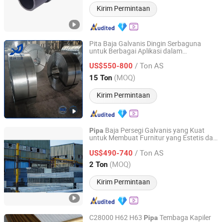
Kirim Permintaan
Pita Baja Galvanis Dingin Serbaguna
untuk Berbagai Aplikasi dalam
Linyi Rongxiang Steel Pipe Co., Ltd.
, Perkakas, dan
Pembuatan
Pipa
/ Ton AS
Dukungan Solar
US$550-800
Shandong, China
Harga mulai 2026
(MOQ)
15 Ton
Kirim Permintaan
Baja Persegi Galvanis yang Kuat
Pipa
untuk Membuat Furnitur yang Estetis dan
Handan Zhengda Steel Pipe Group Co., Ltd
Tahan Lama
/ Ton AS
US$490-740
Hebei, China
Harga mulai 2025
(MOQ)
2 Ton
Kirim Permintaan
C28000 H62 H63
Tembaga Kapiler
Pipa