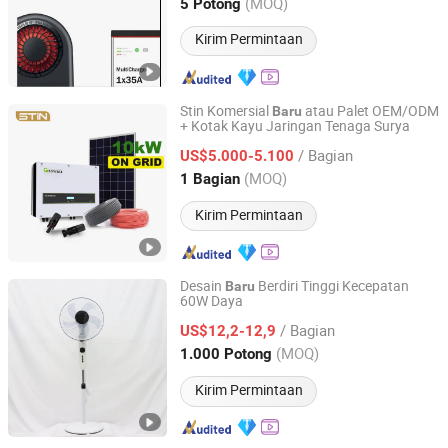
Jiangsu, China
Harga mulai 2022
(MOQ)
5 Potong
Kirim Permintaan
Stin Komersial
atau Palet OEM/ODM
Baru
+ Kotak Kayu Jaringan Tenaga Surya
Shanghai Soaring Industrial Co.,Ltd
/ Bagian
US$5.000-5.100
Shanghai, China
Harga mulai 2026
(MOQ)
1 Bagian
Kirim Permintaan
Desain
Berdiri Tinggi Kecepatan
Baru
60W Daya
Guangdong Geren Electric Appliance Co., Ltd
/ Bagian
US$12,2-12,9
Guangdong, China
Harga mulai 2020
(MOQ)
1.000 Potong
Kirim Permintaan