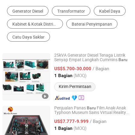
Generator Diesel
Transformator
Kabel Daya
Kabinet & Kotak Distribusi Daya
Baterai Penyimpanan
Catu Daya Saklar
25kVA Generator Diesel Tenaga Listrik
Senyap Empat Langkah Cummins
Baru
HUBEI WN INDUSTRY EQUIPMENT LIMITED
/ Bagian
US$5.700-30.000
Shanghai, China
Harga mulai 2021
(MOQ)
1 Bagian
Kirim Permintaan
Penjualan Panas
Film Anak-Anak
Baru
Typhoon Museum Sains Virtual Reality
Guangzhou Movie Power Technology Co., Ltd
Typhoon untuk Proyek Pendidikan
/ Bagian
US$7.777-9.999
Guangdong, China
Harga mulai 2018
(MOQ)
1 Bagian