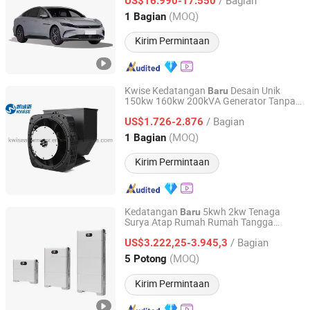
US$16.990-17.550
Anhui, China
Harga mulai 2026
(MOQ)
1 Bagian
Kirim Permintaan
Kwise Kedatangan
Desain Unik
Baru
150kw 160kw 200kVA Generator Tanpa
Fujian Kwise Generator Co., Ltd.
Sikat Daya Diesel untuk Mal Cadangan
/ Bagian
Daya Pertanian Afrika Penjualan Panas
US$1.726-2.876
dengan Logo OEM Dicetak
Fujian, China
Harga mulai 2022
(MOQ)
1 Bagian
Kirim Permintaan
Kedatangan
5kwh 2kw Tenaga
Baru
Surya Atap Rumah Rumah Tangga
Guangzhou Shiyang Energy Technology Co., Ltd.
Apartemen Senyap Aman Penyimpanan
/ Bagian
Daya Solar Fase Terpisah
US$3.222,25-3.945,3
Guangdong, China
Harga mulai 2022
(MOQ)
5 Potong
Kirim Permintaan