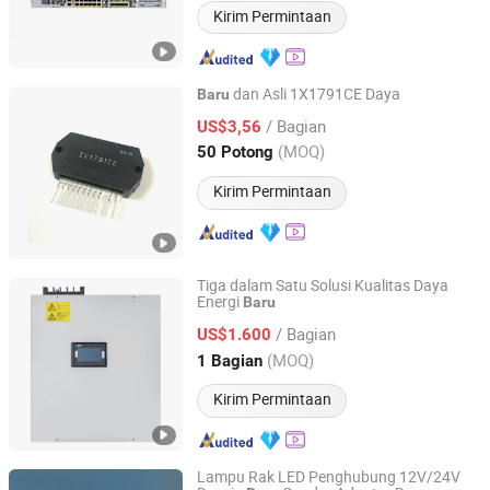
Kirim Permintaan
dan Asli 1X1791CE Daya
Baru
Shenzhen Leruan Electronics Co., Ltd.
/ Bagian
US$3,56
(MOQ)
50 Potong
Guangdong, China
Harga mulai 2026
Kirim Permintaan
Tiga dalam Satu Solusi Kualitas Daya
Energi
Baru
Sanhe Power Tech (Shenzhen) Co., Ltd.
/ Bagian
US$1.600
Guangdong, China
Harga mulai 2018
(MOQ)
1 Bagian
Kirim Permintaan
Lampu Rak LED Penghubung 12V/24V