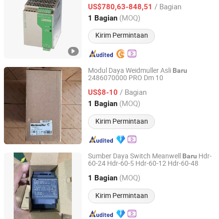
/ Bagian
US$780,63-848,51
Guangdong, China
Harga mulai 2017
(MOQ)
1 Bagian
Kirim Permintaan
Modul Daya Weidmuller Asli
Baru
2486070000 PRO Dm 10
Xiamen Swill Intelligence Technology Co., Ltd.
/ Bagian
US$8-10
Fujian, China
Harga mulai 2023
(MOQ)
1 Bagian
Kirim Permintaan
Sumber Daya Switch Meanwell
Hdr-
Baru
60-24 Hdr-60-5 Hdr-60-12 Hdr-60-48
Xiamen Swill Intelligence Technology Co., Ltd.
(MOQ)
1 Bagian
Fujian, China
Harga mulai 2023
Kirim Permintaan