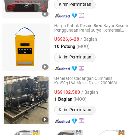
Kirim Permintaan
Harga Pabrik Desain
Bayar Sesuai
Baru
Penggunaan Panel Surya Komersial
Shenzhen Power-Solution Ind Co., Limited
Energi Surya Rumah
/ Bagian
US$26,6-28
Guangdong, China
Harga mulai 2014
(MOQ)
10 Potong
Kirim Permintaan
Generator Cadangan Cummins
Kta50g16A Mesin Diesel 2000kVA
Shenzhen Mains Power Co., Limited
1600kw Daya Cummins
/ Bagian
US$182.500
Guangdong, China
Harga mulai 2016
(MOQ)
1 Bagian
Kirim Permintaan