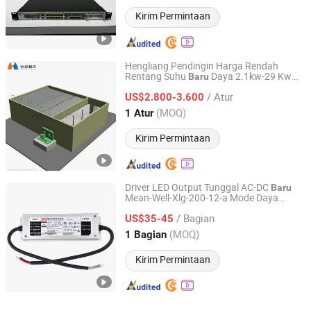
Kirim Permintaan
Hengliang Pendingin Harga Rendah
Rentang Suhu
Daya 2.1kw-29 Kw
Baru
Xiamen Hengliang Refrigeration Technology Co., Ltd.
Kamar Dingin Kentang
/ Atur
US$2.800-3.600
Fujian, China
Harga mulai 2024
(MOQ)
1 Atur
Kirim Permintaan
Driver LED Output Tunggal AC-DC
Baru
Mean-Well-Xlg-200-12-a Mode Daya
Energy Technology Co., Ltd. (Shenzhen)
Konstan dengan Pfc Terintegrasi Harga
/ Bagian
Baik
US$35-45
Guangdong, China
Harga mulai 2017
(MOQ)
1 Bagian
Kirim Permintaan