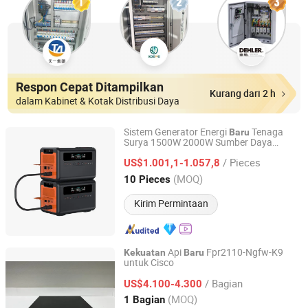
Respon Cepat Ditampilkan
Kurang dari 2 h
dalam Kabinet & Kotak Distribusi Daya
Sistem Generator Energi
Tenaga
Baru
Surya 1500W 2000W Sumber Daya
Shenzhen TopSuny Solar Energy LLC
Portabel untuk Camping dan Perjalanan
/ Pieces
Luar Ruangan
US$1.001,1-1.057,8
Guangdong, China
Harga mulai 2022
(MOQ)
10 Pieces
Kirim Permintaan
Api
Fpr2110-Ngfw-K9
Kekuatan
Baru
untuk Cisco
Anhui Borui Intelligent Technology Co., Ltd.
/ Bagian
US$4.100-4.300
Anhui, China
Harga mulai 2023
(MOQ)
1 Bagian