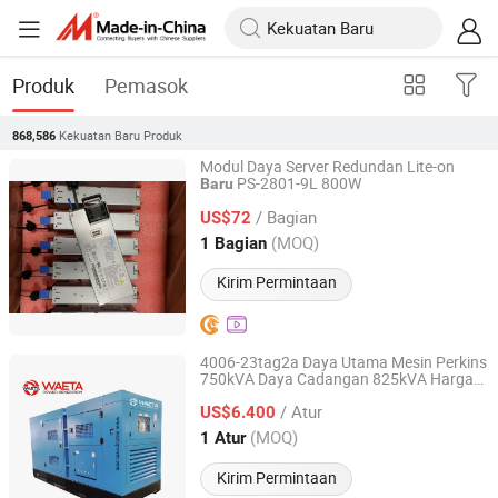
Produk
Pemasok
Kekuatan Baru
Produk
868,586
Modul Daya Server Redundan Lite-on
PS-2801-9L 800W
Baru
Daqing Joyful International Trade Co., Ltd
/ Bagian
US$72
Heilongjiang, China
Harga mulai 2025
(MOQ)
1 Bagian
Kirim Permintaan
4006-23tag2a Daya Utama Mesin Perkins
750kVA Daya Cadangan 825kVA Harga
Fujian Waeta Power Co., Ltd.
Baru
/ Atur
US$6.400
Fujian, China
Harga mulai 2024
(MOQ)
1 Atur
Kirim Permintaan