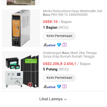
Modul Redundansi Daya Weidmuller Asli
PRO RM 10 2486090000
Baru
Xiamen Swill Intelligence Technology Co., Ltd.
/ Bagian
US$8-10
Fujian, China
Harga mulai 2023
(MOQ)
1 Bagian
Kirim Permintaan
Kedatangan
5kwh 2kw Tenaga
Baru
Surya Atap Rumah Rumah Tangga
Guangzhou Shiyang Energy Technology Co., Ltd.
Apartemen Senyap Aman Penyimpanan
/ Bagian
Daya Solar Fase Terpisah
US$2.206,8-2.656,1
Guangdong, China
Harga mulai 2022
(MOQ)
5 Potong
Kirim Permintaan
Lihat Lainnya