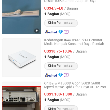
Desain
Candor Adaptor Daya
Baru
Shanghai Candor Opto Electronics Tech Co., Ltd.
/ Bagian
US$4,5-4,8
Shanghai, China
Harga mulai 2016
(MOQ)
1 Bagian
Kirim Permintaan
Kedatangan
Xs97 Rk14 Pemutar
Baru
Media Kompak Konsumsi Daya Rendah
Shenzhen Xangshi Technology Co., Ltd.
untuk Pemutaran Rumah Tangga
/ Bagian
US$18,75-18,96
Guangdong, China
Harga mulai 2020
(MOQ)
1 Bagian
Kirim Permintaan
Olt
Ma5608t Gpon 5683t 5680t
Baru
Mpwd Mpwc Gpfd Gfbd Daya AC 32 Port
Hongking Communication Technology Shenzhen Co.,
Limited
/ Bagian
US$1.100-1.300
(MOQ)
1 Bagian
Guangdong, China
Harga mulai 2010
Kirim Permintaan