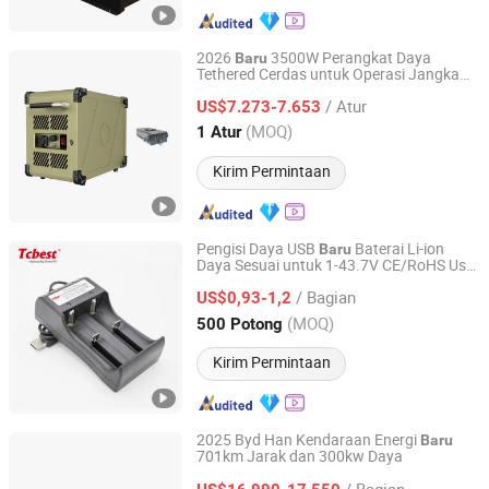
2026
3500W Perangkat Daya
Baru
Tethered Cerdas untuk Operasi Jangka
Nanjing Feiying Intelligent Equipment Co., Ltd.
Panjang G35
/ Atur
US$7.273-7.653
Jiangsu, China
Harga mulai 2025
(MOQ)
1 Atur
Kirim Permintaan
Pengisi Daya USB
Baterai Li-ion
Baru
Daya Sesuai untuk 1-43.7V CE/RoHS Us
Shenzhen Tcbest Battery Industry Co., Ltd.
Au EU Slot Portabel untuk
/ Bagian
26650/18650/10440/14500/18350/1850
US$0,93-1,2
Guangdong, China
Harga mulai 2020
(MOQ)
500 Potong
Kirim Permintaan
2025 Byd Han Kendaraan Energi
Baru
701km Jarak dan 300kw Daya
Wuhu Rongjing Automobile Sales Service Co., Ltd.
/ Bagian