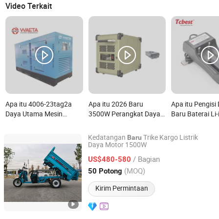
Video Terkait
Apa itu 4006-23tag2a
Apa itu 2026 Baru
Apa itu Pengisi
Daya Utama Mesin
3500W Perangkat Daya
Baru Baterai Li
Perkins 750kVA Daya
Tethered Cerdas untuk
Sesuai untuk 1
Cadangan 825kVA
Operasi Jangka Panjang
CE/RoHS Us Au 
Kedatangan
Trike Kargo Listrik
Baru
Harga Baru
G35
Portabel untuk
Daya Motor 1500W
Easywheel New Energy Co., Ltd.
26650/18650/
/ Bagian
US$480-580
Shandong, China
Harga mulai 2024
(MOQ)
50 Potong
Kirim Permintaan