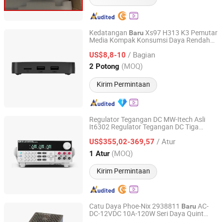
Kedatangan
Xs97 H313 K3 Pemutar
Baru
Media Kompak Konsumsi Daya Rendah
Shenzhen Xangshi Technology Co., Ltd.
untuk Pemutaran Rumah Tangga
/ Bagian
US$8,8-10
Guangdong, China
Harga mulai 2020
(MOQ)
2 Potong
Kirim Permintaan
Regulator Tegangan DC MW-Itech Asli
It6302 Regulator Tegangan DC Tiga
Shenzhen Leading International Trading Co., Ltd.
Saluran yang Dapat Diprogram Pasokan
/ Atur
Daya 30V/3A/90W Harga Grosir Pabrik
US$355,02-369,57
Guangdong, China
Harga mulai 2024
(MOQ)
1 Atur
Kirim Permintaan
Catu Daya Phoe-Nix 2938811
AC-
Baru
DC-12VDC 10A-120W Seri Daya Quint
Energy Technology Co., Ltd. (Shenzhen)
Pemasangan Rel DIN Harga Baik