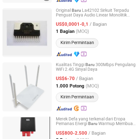
Original
La42102 Sirkuit Terpadu
Baru
Penguat Daya Audio Linear Monolitik
Shenzhen Leruan Electronics Co., Ltd.
untuk TV
/ Bagian
US$0,0001-0,1
Guangdong, China
Harga mulai 2026
(MOQ)
1 Bagian
Kirim Permintaan
Kualitas Tinggi
300Mbps Pengulang
Baru
WiFi 2.4G Sinyal Daya
Hubei Chenyu Photoelectric Technology Co., Ltd.
/ Bagian
US$6-70
Hubei, China
Harga mulai 2022
(MOQ)
1.000 Potong
Kirim Permintaan
Merek Defa yang terkenal dari Eropa
Pemanas Energi
Warmup Membuat
Baru
Nanjing Shunmei Science & Technology Co., Ltd.
Mobil Hangat di Musim Dingin
/ Bagian
US$800-2.500