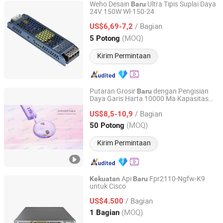
Weho Desain
Ultra Tipis Suplai Daya
Baru
24V 150W Wl-150-24
Zhejiang Weihao Electronic Co., Ltd.
/ Bagian
US$6,69-7,2
Zhejiang, China
Harga mulai 2010
(MOQ)
5 Potong
Kirim Permintaan
Putaran Grosir
dengan Pengisian
Baru
Daya Garis Harta 10000 Ma Kapasitas
Shenzhen Ainville Electronics Co.,Ltd.
Besar Ponsel Universal Cetakan Daya
/ Bagian
Mobile
US$8,5-10,9
Guangdong, China
Harga mulai 2023
(MOQ)
50 Potong
Kirim Permintaan
Api
Fpr2110-Ngfw-K9
Kekuatan
Baru
untuk Cisco
Beijing Borui Communication System Integration Co., Ltd.
/ Bagian
US$4.500
Beijing, China
Harga mulai 2023
(MOQ)
1 Bagian