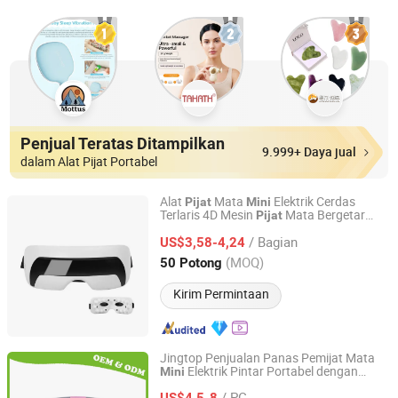
Penjual Teratas Ditampilkan
9.999+ Daya jual
dalam Alat Pijat Portabel
Alat
Mata
Elektrik Cerdas
Pijat
Mini
Terlaris 4D Mesin
Mata Bergetar
Pijat
Chenfeng Future (Fu'an) Technology Co., Ltd.
Perawatan Mata Elektrik yang Terlihat
/ Bagian
US$3,58-4,24
Fujian, China
Harga mulai 2025
(MOQ)
50 Potong
Kirim Permintaan
Jingtop Penjualan Panas Pemijat Mata
Elektrik Pintar Portabel dengan
Mini
Fujian Jingtuo Health Technology Co., Ltd.
Kompresi Panas
/ PC
US$4,5-8