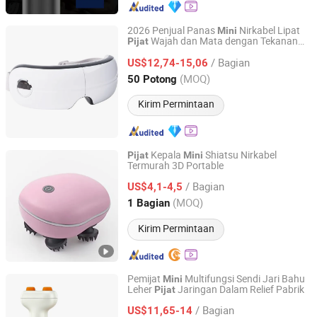
2026 Penjual Panas
Nirkabel Lipat
Mini
Wajah dan Mata dengan Tekanan
Pijat
Chenfeng Future (Fu'an) Technology Co., Ltd.
Udara Pemanasan MP3 Musik Getaran
/ Bagian
Penghilang Ketegangan Mata
US$12,74-15,06
Fujian, China
Harga mulai 2025
(MOQ)
50 Potong
Kirim Permintaan
Kepala
Shiatsu Nirkabel
Pijat
Mini
Termurah 3D Portable
Wenzhou Shifengxu Technology Co., Ltd.
/ Bagian
US$4,1-4,5
Zhejiang, China
Harga mulai 2026
(MOQ)
1 Bagian
Kirim Permintaan
Pemijat
Multifungsi Sendi Jari Bahu
Mini
Leher
Jaringan Dalam Relief Pabrik
Pijat
Wenzhou Hexi Electronic Technology Co., Ltd.
/ Bagian
US$11,65-14