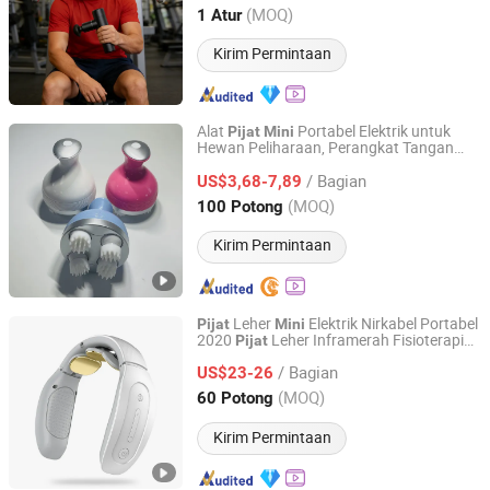
Tianjin, China
Harga mulai 2026
(MOQ)
1 Atur
Kirim Permintaan
Alat
Portabel Elektrik untuk
Pijat
Mini
Hewan Peliharaan, Perangkat Tangan
ESHA CO., LIMITED.
Elektronik dengan Getaran untuk
Pijat
/ Bagian
Kepala, Leher, Kaki, dan Kaki
US$3,68-7,89
Guangdong, China
Harga mulai 2019
(MOQ)
100 Potong
Kirim Permintaan
Leher
Elektrik Nirkabel Portabel
Pijat
Mini
2020
Leher Inframerah Fisioterapi
Pijat
Wenzhou Hexi Electronic Technology Co., Ltd.
Cerdas 360
/ Bagian
US$23-26
Zhejiang, China
Harga mulai 2020
(MOQ)
60 Potong
Kirim Permintaan