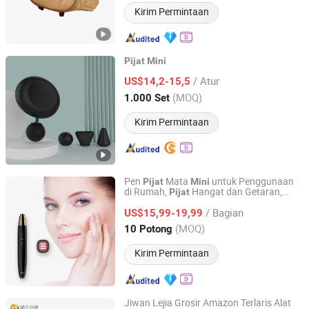
Kirim Permintaan
Pijat
Mini
ZM Electronics Co., Ltd.
/ Atur
US$14,2-15,5
(MOQ)
1.000 Set
Guangdong, China
Harga mulai 2022
Kirim Permintaan
Pen
Mata
untuk Penggunaan
Pijat
Mini
di Rumah,
Hangat dan Getaran,
Pijat
Beijing HYE Technology Co., Ltd.
Kecantikan Wajah Tipis, Bibir Nirkabel,
/ Bagian
Pen Kecantikan RF EMS
US$15,99-19,99
Beijing, China
Harga mulai 2017
(MOQ)
10 Potong
Kirim Permintaan
Jiwan Lejia Grosir Amazon Terlaris Alat