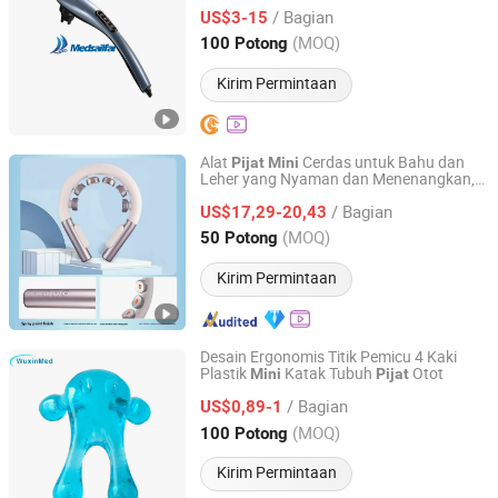
Bagian Seluruh Tubuh
/ Bagian
US$3-15
Shanghai, China
Harga mulai 2025
(MOQ)
100 Potong
Kirim Permintaan
Alat
Cerdas untuk Bahu dan
Pijat
Mini
Leher yang Nyaman dan Menenangkan,
Chenfeng Future (Fu'an) Technology Co., Ltd.
Mengurangi Stres,
Leher Jaringan
Pijat
/ Bagian
Dalam
US$17,29-20,43
Fujian, China
Harga mulai 2025
(MOQ)
50 Potong
Kirim Permintaan
Desain Ergonomis Titik Pemicu 4 Kaki
Plastik
Katak Tubuh
Otot
Mini
Pijat
Handan Wuxin Medical Devices Co., Ltd.
/ Bagian
US$0,89-1
Fujian, China
Harga mulai 2018
(MOQ)
100 Potong
Kirim Permintaan