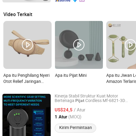
Video Terkait
Apa itu Penghilang Nyeri
Apa itu Pijat Mini
Apa itu Jiwan Le
Otot Relief Jaringan
Amazon Terlaris
Dalam Desain Mini
Pijat Wajah Min
Portabel Mewah Pijat
Handheld Batu
Kinerja Stabil Struktur Kuat Motor
Menjepit Shiatsu Kulit PU
Sha Set Alat P
Bertenaga
Cordless Mf-6821-3D
Pijat
Tianjin Myriad Families Technology Co., Ltd.
Senjata
Mini
Pijat
Terapi Panas Pijat Leher
Kulit Pijat untu
/ Atur
US$24,5
dan Bahu di Rumah dan
Tianjin, China
Harga mulai 2026
(MOQ)
1 Atur
Kantor
Kirim Permintaan