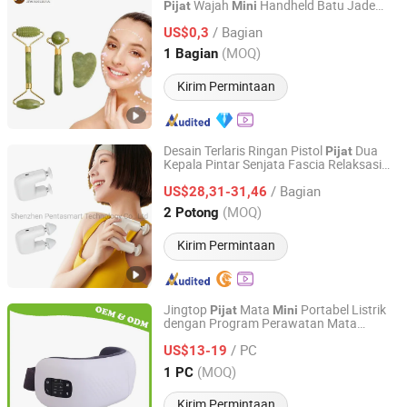
Wajah
Handheld Batu Jade
Pijat
Mini
Anshan Jiwan Jade Mattress Co., Ltd
Gua Sha Set Alat Perawatan Kulit
Pijat
/ Bagian
untuk Tubuh
US$0,3
Liaoning, China
Harga mulai 2025
(MOQ)
1 Bagian
Kirim Permintaan
Desain Terlaris Ringan Pistol
Dua
Pijat
Kepala Pintar Senjata Fascia Relaksasi
Shenzhen Pentasmart Technology Co., Ltd
Olahraga
Tangan Ganda untuk
Pijat
Mini
/ Bagian
Perbaikan Otot Tubuh Setelah
US$28,31-31,46
Berolahraga
Guangdong, China
Harga mulai 2023
(MOQ)
2 Potong
Kirim Permintaan
Jingtop
Mata
Portabel Listrik
Pijat
Mini
dengan Program Perawatan Mata
Fujian Jingtuo Health Technology Co., Ltd.
Cerdas
/ PC
US$13-19
Fujian, China
Harga mulai 2023
(MOQ)
1 PC
Kirim Permintaan