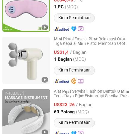
Fujian, China
Harga mulai 2023
(MOQ)
1 PC
Kirim Permintaan
Pistol Fascia,
Relaksasi Otot
Mini
Pijat
Tiga Kepala,
Pistol Membran Otot
Mini
Wenzhou Shifengxu Technology Co., Ltd.
/ Bagian
US$1,4
Zhejiang, China
Harga mulai 2026
(MOQ)
1 Bagian
Kirim Permintaan
Alat
Servikal Fashion Bentuk U
Pijat
Mini
Terisi Daya
Fisioterapi Servikal Pulse
Pijat
Wenzhou Hexi Electronic Technology Co., Ltd.
Leher Multifungsi
Pijat
/ Bagian
US$23-26
Zhejiang, China
Harga mulai 2020
(MOQ)
60 Potong
Kirim Permintaan