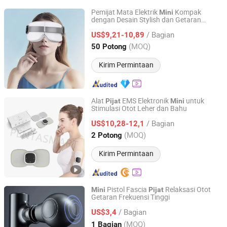
Pemijat Mata Elektrik
Kompak
Mini
dengan Desain Stylish dan Getaran
Chenfeng Future (Fu'an) Technology Co., Ltd.
Lembut
/ Bagian
US$9,21-10,89
Fujian, China
Harga mulai 2025
(MOQ)
50 Potong
Kirim Permintaan
Alat
EMS Elektronik
untuk
Pijat
Mini
Stimulasi Otot Leher dan Bahu
Shenzhen Pentasmart Technology Co., Ltd
/ Bagian
US$10,28-12,1
Guangdong, China
Harga mulai 2023
(MOQ)
2 Potong
Kirim Permintaan
Pistol Fascia
Relaksasi Otot
Mini
Pijat
Getaran Frekuensi Tinggi
Wenzhou Shifengxu Technology Co., Ltd.
/ Bagian
US$3,4
Zhejiang, China
Harga mulai 2026
(MOQ)
1 Bagian