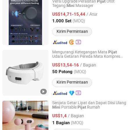
Versi Upgrade Peralatan
Otot
Pijat
Tegang
Massager
Mini
ZM Electronics Co., Ltd.
/ Atur
US$14,71-15,44
Guangdong, China
Harga mulai 2022
(MOQ)
1.000 Set
Kirim Permintaan
Mengurangi Ketegangan Mata
Pijat
Udara Getaran Pereda Mata Kompres
Chenfeng Future (Fu'an) Technology Co., Ltd.
Panas
Perawatan Musik
Mata
Mini
Pijat
/ Bagian
Digital
US$13,54-16
Fujian, China
Harga mulai 2025
(MOQ)
50 Potong
Kirim Permintaan
Senjata Getar Lipat dan Dapat Diisi Ulang
Portable
Rumah
Mini
Pijat
Wenzhou Shifengxu Technology Co., Ltd.
/ Bagian
US$1,4
Zhejiang, China
Harga mulai 2026
(MOQ)
1 Bagian