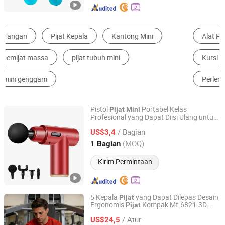
Alat Pijat Portabel
Penguat
Pemijat Kaki
Kursi Pijat
Perlengkapan Yoga
Perlengkapan Kecantikan Kulit
Pistol
Portabel Kelas
Pijat
Mini
Profesional yang Dapat Diisi Ulang untuk
Wenzhou Shifengxu Technology Co., Ltd.
Otot Gunakan
Fascia
Pijat
/ Bagian
US$3,4
Zhejiang, China
Harga mulai 2026
(MOQ)
1 Bagian
Kirim Permintaan
5 Kepala
yang Dapat Dilepas Desain
Pijat
Ergonomis
Kompak Mf-6821-3D
Pijat
Tianjin Myriad Families Technology Co., Ltd.
Pistol
Pijat
Mini
/ Atur
US$24,5