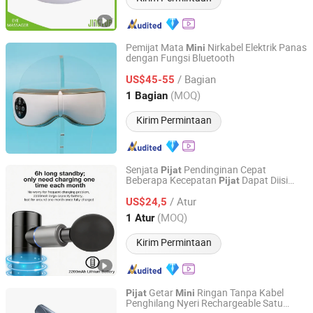
Pemijat Mata
Nirkabel Elektrik Panas
Mini
dengan Fungsi Bluetooth
Xiamen Sun Lion Technology Co., Ltd.
/ Bagian
US$45-55
Fujian, China
Harga mulai 2018
(MOQ)
1 Bagian
Kirim Permintaan
Senjata
Pendinginan Cepat
Pijat
Beberapa Kecepatan
Dapat Diisi
Pijat
Tianjin Myriad Families Technology Co., Ltd.
Ulang Mf-6821-3D
Mini
/ Atur
US$24,5
Tianjin, China
Harga mulai 2026
(MOQ)
1 Atur
Kirim Permintaan
Getar
Ringan Tanpa Kabel
Pijat
Mini
Penghilang Nyeri Rechargeable Satu
Shanghai Globillionwin Industry and Trade Co., Ltd.