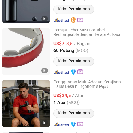
Kirim Permintaan
Pemijat Leher
Portabel
Mini
Rechargeable dengan Terapi Pulsasi
Wenzhou Hexi Electronic Technology Co., Ltd.
untuk Vertebra Servikal
/ Bagian
US$7-8,5
Zhejiang, China
Harga mulai 2020
(MOQ)
60 Potong
Kirim Permintaan
Penggunaan Multi Adegan Kerajinan
Halus Desain Ergonomis
Pijat
Tianjin Myriad Families Technology Co., Ltd.
Rechargeable Mf-6821-3D
Senjata
Mini
/ Atur
US$24,5
Pijat
Tianjin, China
Harga mulai 2026
(MOQ)
1 Atur
Kirim Permintaan