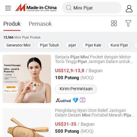
Produk
Pemasok
Mini Pijat
Produk
13,566
Generator Mini
Pijat Tubuh
pijat
Pijat Kaki
Kursi Pijat
Senjata
Pocket dengan Motor
Pijat
Mini
Torsi Tinggi
Jaringan Dalam untuk
Pijat
Wenzhou Hexi Electronic Technology Co., Ltd.
Otot dengan 4 Kepala
yang Dapat
Pijat
/ Bagian
Diganti
US$12,9-13,8
Zhejiang, China
Harga mulai 2020
(MOQ)
100 Potong
Kirim Permintaan
Penghilang Nyeri Otot Relief Jaringan
Dalam Desain
Portabel Mewah
Mini
Pijat
Reead (Shanghai) Intelligent Technology Co., Ltd.
Menjepit Shiatsu Kulit PU Terapi Panas
/ Bagian
Leher dan Bahu di Rumah dan
US$31-35
Pijat
Kantor
Shanghai, China
Harga mulai 2025
(MOQ)
500 Potong