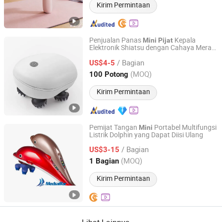
Kirim Permintaan
Penjualan Panas
Kepala
Mini
Pijat
Elektronik Shiatsu dengan Cahaya Merah
Wenzhou Hexi Electronic Technology Co., Ltd.
Kepala Portabel Grosir Pabrik
Pijat
/ Bagian
US$4-5
Zhejiang, China
Harga mulai 2020
(MOQ)
100 Potong
Kirim Permintaan
Pemijat Tangan
Portabel Multifungsi
Mini
Listrik Dolphin yang Dapat Diisi Ulang
Shanghai Globillionwin Industry and Trade Co., Ltd.
/ Bagian
US$3-15
Shanghai, China
Harga mulai 2025
(MOQ)
1 Bagian
Kirim Permintaan