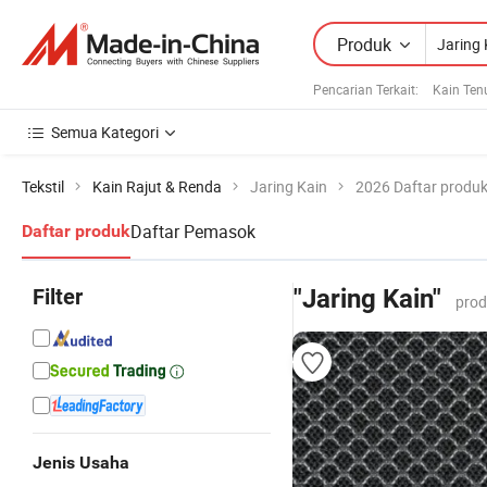
Produk
Pencarian Terkait:
Kain Ten
Semua Kategori
Tekstil
Kain Rajut & Renda
Jaring Kain
2026 Daftar produ
Daftar Pemasok
Daftar produk
Filter
"Jaring Kain"
prod
Jenis Usaha