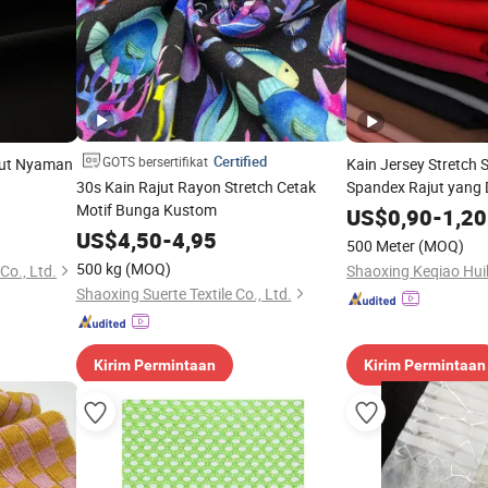
Certified
GOTS bersertifikat
ajut Nyaman
Kain Jersey Stretch 
30s Kain Rajut Rayon Stretch Cetak
Spandex Rajut yang 
Motif Bunga Kustom
Kualitas Tinggi untu
US$
0,90
-
1,20
US$
4,50
-
4,95
500 Meter
(MOQ)
500 kg
(MOQ)
o., Ltd.
Shaoxing Suerte Textile Co., Ltd.
Kirim Permintaan
Kirim Permintaan