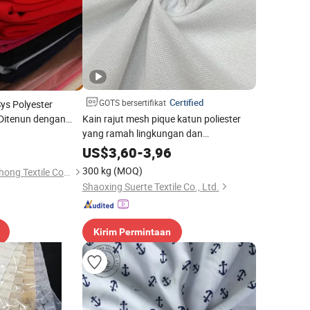
Certified
GOTS bersertifikat
Sys Polyester
Ditenun dengan
Kain rajut mesh pique katun poliester
k Pakaian
yang ramah lingkungan dan
disesuaikan
US$
3,60
-
3,96
300 kg
(MOQ)
Shaoxing Keqiao Huihong Textile Co., Ltd.
Shaoxing Suerte Textile Co., Ltd.
Kirim Permintaan