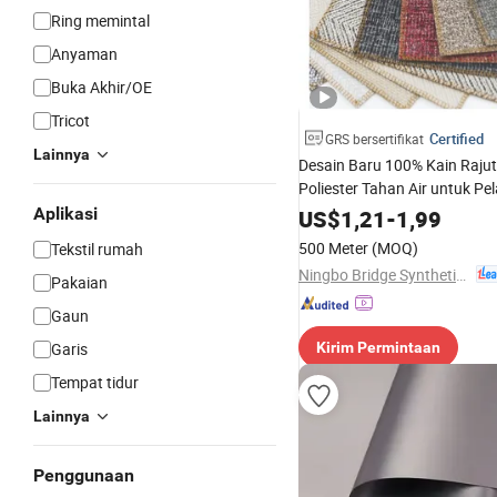
Ring memintal
Anyaman
Buka Akhir/OE
Tricot
Certified
GRS bersertifikat
Lainnya
Desain Baru 100% Kain Rajut
Poliester Tahan Air untuk Pe
Sofa Furnitur
Aplikasi
US$
1,21
-
1,99
500 Meter
(MOQ)
Tekstil rumah
Ningbo Bridge Synthetic Leather Co., Ltd.
Pakaian
Gaun
Garis
Kirim Permintaan
Tempat tidur
Lainnya
Penggunaan