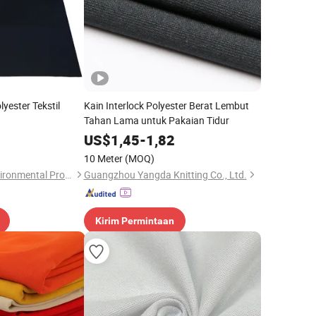
yester Tekstil
Kain Interlock Polyester Berat Lembut
Tahan Lama untuk Pakaian Tidur
US$
1,45
-
1,82
10 Meter
(MOQ)
Yangzhou Leebo Environmental Protection Material Co., Ltd
Guangzhou Yangda Knitting Co., Ltd.
Kirim Permintaan