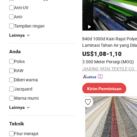
Anti-UV
Anti-
Tampilan ringan
Lainnya
840d 1000d Kain Rajut Polye
Laminasi Tahan Air yang Dila
Anda
untuk Tenda
US$
1,08
-
1,10
Polos
3.000 Meter Persegi
(MOQ)
JIAXING YATAI TEXTILE CO., 
RAW
Diberi warna
Jacquard
Kirim Permintaan
Warna murni
Lainnya
Teknik
Fitur merajut