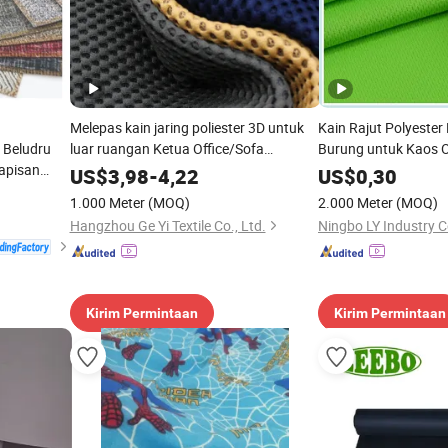
Melepas kain jaring poliester 3D untuk
Kain Rajut Polyester
 Beludru
luar ruangan Ketua Office/Sofa
Burung untuk Kaos 
lapisan
gelembung
US$
3,98
-
4,22
US$
0,30
1.000 Meter
(MOQ)
2.000 Meter
(MOQ)
Hangzhou Ge Yi Textile Co., Ltd.
Ningbo LY Industry Co
Kirim Permintaan
Kirim Permintaan