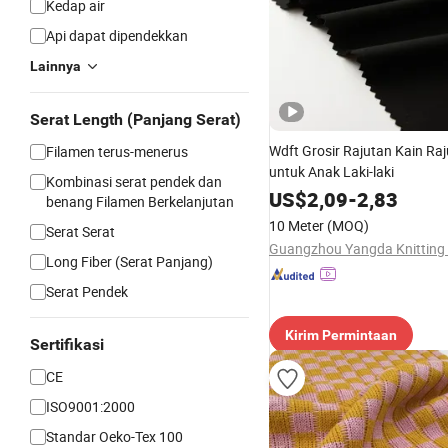
Kedap air
Api dapat dipendekkan
Lainnya
Serat Length (Panjang Serat)
Wdft Grosir Rajutan Kain R
Filamen terus-menerus
untuk Anak Laki-laki
Kombinasi serat pendek dan
US$
2,09
-
2,83
benang Filamen Berkelanjutan
10 Meter
(MOQ)
Serat Serat
Guangzhou Yangda Knitting C
Long Fiber (Serat Panjang)
Serat Pendek
Kirim Permintaan
Sertifikasi
CE
ISO9001:2000
Standar Oeko-Tex 100