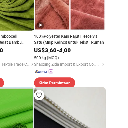
amboocell
100%Polyester Kain Rajut Fleece Sisi
 Serat Bambu
Satu (Mirip Kelinci) untuk Tekstil Rumah
00
US$
3,60
-
4,00
500 kg
(MOQ)
Beijing Fabric Garden Textile Trade Center
Shaoxing Zida Import & Export Co., Ltd.
Kirim Permintaan