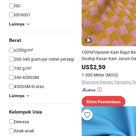
ISO
ISO9001
Lainnya
Berat
≥200g/m²
100%Polyester Kain Rajut B
Dicelup Kasar Kain Jarum D
200-340 gram per meter persegi
Lapisan untuk Wanita Rok 
US$
2,50
100 g/m²
Pakaian Kain
1.000 Meter
(MOQ)
340-450GSM
450GSM di atas
Lainnya
Kirim Permintaan
Kelompok Usia
Dewasa
Anak-anak