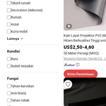
Tekstil rumah
Decoration (dekorasi)
Rumah
Hotel
Kursi mobil
Kain Layar Proyektor PVC Ma
Lainnya
Hitam Berkualitas Tinggi unt
Rumah Kantor Bioskop Layar
US$
2,50
-
4,60
Bingkai
Kondisi
50 Meter Persegi
(MOQ)
Wujiang Xianglu Textile Co., 
Baru
Sudah terpakai
Kirim Permintaan
Fungsi
Tahan-kerutkan
Anti-Statis
Tahan robek