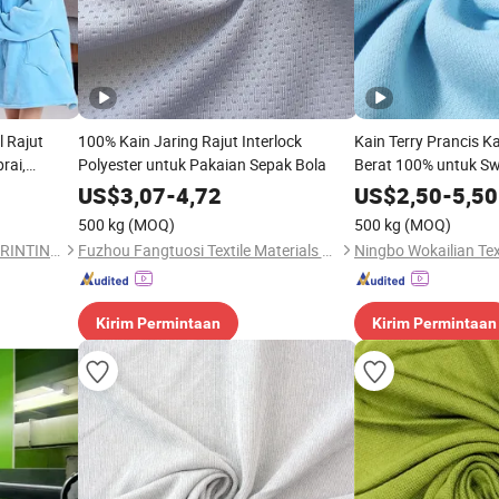
l Rajut
100% Kain Jaring Rajut Interlock
Kain Terry Prancis 
rai,
Polyester untuk Pakaian Sepak Bola
Berat 100% untuk Sw
umah,
US$
3,07
-
4,72
US$
2,50
-
5,50
500 kg
(MOQ)
500 kg
(MOQ)
CHANGZHOU KINGCASON PRINTING & DYEING CO., LTD.
Fuzhou Fangtuosi Textile Materials Ltd.
Ningbo Wokailian Text
Kirim Permintaan
Kirim Permintaan