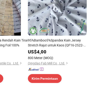
a Rendah Kain Tirai
95%Bamboo5%Spandex Kain Jersey
ring Foil 100%
Stretch Rajut untuk Kaos (QF16-2522-
P4-WHITE)
US$
4,00
800 Meter
(MOQ)
ile Co., Ltd.
Qingdao Fab Mill Co., Ltd.
Kirim Permintaan