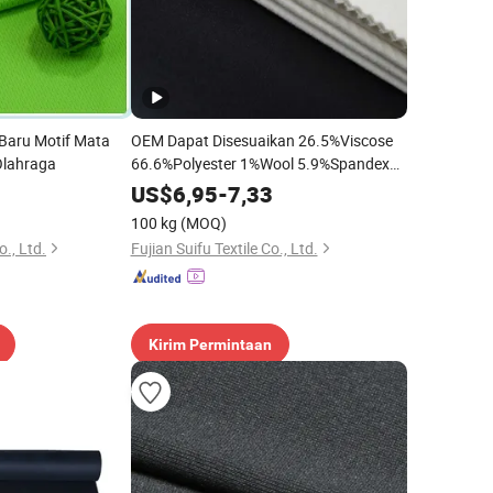
 Baru Motif Mata
OEM Dapat Disesuaikan 26.5%Viscose
Olahraga
66.6%Polyester 1%Wool 5.9%Spandex
Kain Rajut Scuba Wol yang Sangat Baik
US$
6,95
-
7,33
100 kg
(MOQ)
., Ltd.
Fujian Suifu Textile Co., Ltd.
Kirim Permintaan