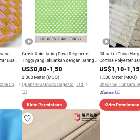
enang
Grosir Kain Jaring Daya Regenerasi
Dibuat di China Harg
atar Dua
Tinggi yang Dikuatkan dengan Jaring
Cortina Polyester Ja
Gaun
Rajut Stretch
US$
0,80
-
1,50
US$
1,10
-
1,15
2.000 Meter
(MOQ)
1.500 Meter
(MOQ)
Shaoxing Keqiao Yansang Textile Co., Ltd.
Quanzhou Goodo Bags Co., Ltd.
Shaoxing Honsam Text
Kirim Permintaan
Kirim Permintaan