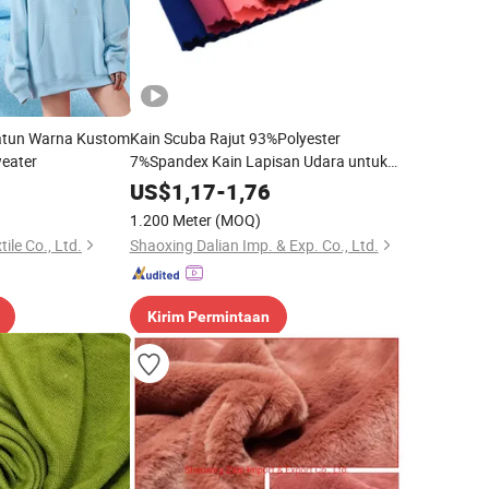
Katun Warna Kustom
Kain Scuba Rajut 93%Polyester
eater
7%Spandex Kain Lapisan Udara untuk
Pakaian
US$
1,17
-
1,76
1.200 Meter
(MOQ)
ile Co., Ltd.
Shaoxing Dalian Imp. & Exp. Co., Ltd.
Kirim Permintaan