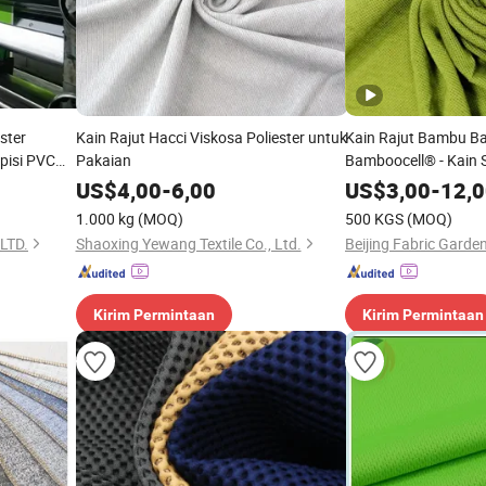
ster
Kain Rajut Hacci Viskosa Poliester untuk
Kain Rajut Bambu B
pisi PVC
Pakaian
Bamboocell® - Kain
Fungsional
US$
4,00
-
6,00
US$
3,00
-
12,
1.000 kg
(MOQ)
500 KGS
(MOQ)
LTD.
Shaoxing Yewang Textile Co., Ltd.
Kirim Permintaan
Kirim Permintaan