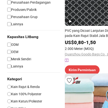
Perusahaan Perdagangan
Produsen/Pabrik
Perusahaan Grup
Lainnya
PVC yang Dicoat Lanjutan D
pada Kain Rajut Stabil Jala 
Kapasitas Litbang
Jala Diperkuat
US$
0,80
-
1,50
ODM
2.000 Meter
(MOQ)
OEM
Quanzhou Goodo Bags Co., 
Merek Sendiri
Lainnya
Kirim Permintaan
Kategori
Kain Rajut & Renda
Kain 100% Polyester
Kain Katun/Poliester