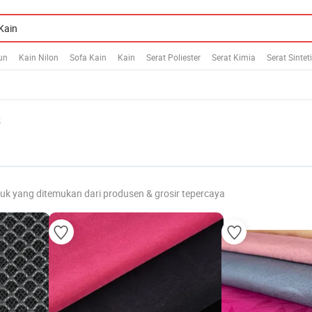
un
Kain Nilon
Sofa Kain
Kain
Serat Poliester
Serat Kimia
Serat Sintet
k
uk yang ditemukan dari produsen & grosir tepercaya