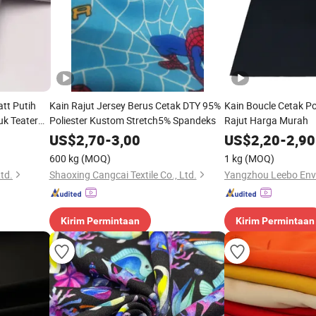
tt Putih
Kain Rajut Jersey Berus Cetak DTY 95%
Kain Boucle Cetak Pol
uk Teater
Poliester Kustom Stretch5% Spandeks
Rajut Harga Murah
 Proyektor
US$
2,70
-
3,00
US$
2,20
-
2,90
600 kg
(MOQ)
1 kg
(MOQ)
Ltd.
Shaoxing Cangcai Textile Co., Ltd.
Kirim Permintaan
Kirim Permintaan