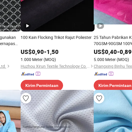
igunakan
100 Kain Flocking Trikot Rajut Poliester
25 Tahun Pabrikan Ku
Bernapas
70GSM-90GSM 100% 
Poliester Rajut Terp
US$
0,90
-
1,50
US$
0,40
-
0,89
Mikrofiber Mikro/ Se
1.000 Meter
(MOQ)
5.000 Meter
(MOQ)
Ltd.
Huzhou Xirun Textile Technology Co., Ltd.
Changxing Binhu Texti
Kirim Permintaan
Kirim Permintaan