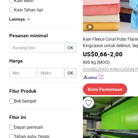
Kain Nilon
Kain Tahan Api
Lainnya
Pesanan minimal
Kain Fleece Coral Polar Flane
Kingcason untuk Selimut, Sep
OK
Piyama, Tirai Sofa, Tekstil R
US$
0,66
-
2,00
Pelapis, dan Pakaian
Harga
800 kg
(MOQ)
-
OK
Kirim Permintaan
Fitur Produk
Beli Sampel
Fitur ini
Dapat pemisah
Tahan suhu Tinggi