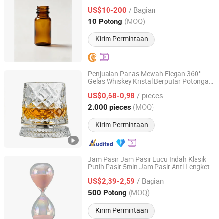
Ulang
/ Bagian
US$10-200
Zhejiang, China
Harga mulai 2026
(MOQ)
10 Potong
Kirim Permintaan
Penjualan Panas Mewah Elegan 360°
Gelas Whiskey Kristal Berputar Potongan
Ningbo General Union Co., Ltd
Bintang Gelas Anggur Berputar
Hadiah
/ pieces
untuk Bar & Rumah
US$0,68-0,98
Zhejiang, China
Harga mulai 2022
(MOQ)
2.000 pieces
Kirim Permintaan
Jam Pasir Jam Pasir Lucu Indah Klasik
Putih Pasir 5min Jam Pasir Anti Lengket
Nanan Unicome Gift Co., Ltd
untuk Dekorasi Rumah
Hadiah
/ Bagian
US$2,39-2,59
Fujian, China
Harga mulai 2024
(MOQ)
500 Potong
Kirim Permintaan