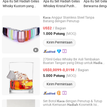
Apa itu Set Hadiah Gelas
Apa itu Set Hadiah Gelas
Apa itu Set Gel
Whisky Kustom yang
Whiskey Kristal Putih
Berwarna deng
Dipersonalisasi 300ml
Tanpa Timbal dengan
Batang Tiup T
dengan Batu Whisky
Batu yang Berputar
untuk Hadiah P
Anggur Stainless Steel Tanpa
Kaca
Granit 6 dalam Kotak
Pernikahan
Batang dengan Penutup
Xiamen Polaris Innovate Co., Ltd.
Tong Kayu
/ Bagian
US$2
Fujian, China
Harga mulai 2015
(MOQ)
1.000 Potong
Kirim Permintaan
270ml Gelas Whisky Bir Asli Tembakan
Buatan Tangan yang Ditiup untuk
Hadiah
Shandong Tongshuo Packaging Products Co., Ltd.
0.308
/ Bagian
US$0,0099-0,0198
Shandong, China
Harga mulai 2026
(MOQ)
5.000 Potong
Kirim Permintaan
Set Botol
dengan Penutup & Tutup
Kaca
untuk Kemasan
Kosmetik Isi
Hadiah
Yiwu Lizhong E-Commerce Business