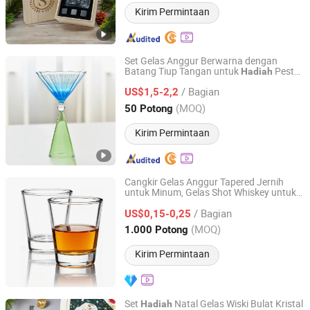
Kirim Permintaan
Set Gelas Anggur Berwarna dengan
Batang Tiup Tangan untuk
Pesta
Hadiah
Yancheng Xinboyuan Glass Co., Ltd.
Pernikahan
/ Bagian
US$1,5-2,2
Jiangsu, China
Harga mulai 2021
(MOQ)
50 Potong
Kirim Permintaan
Cangkir Gelas Anggur Tapered Jernih
untuk Minum, Gelas Shot Whiskey untuk
Weifang Easylife Ware Co., Ltd.
Penyajian di Bar dan Pesta
/ Bagian
US$0,15-0,25
Shandong, China
Harga mulai 2026
(MOQ)
1.000 Potong
Kirim Permintaan
Set
Natal Gelas Wiski Bulat Kristal
Hadiah