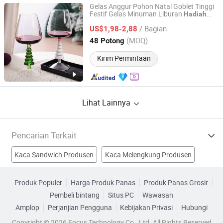
Gelas Anggur Pohon Natal Goblet Tinggi
Festif Gelas Minuman Liburan
Hadiah
Xiamen Athome Household Products Co., Ltd.
Dekorasi Natal
/ Bagian
US$1,98-2,88
Fujian, China
Harga mulai 2025
(MOQ)
48 Potong
Kirim Permintaan
Lihat Lainnya
Pencarian Terkait
Kaca Sandwich Produsen
Kaca Melengkung Produsen
Patahkan Kaca Produsen
Kaca Produsen
Produk Populer
Harga Produk Panas
Produk Panas Grosir
Pembeli bintang
Situs PC
Wawasan
Kerajinan Kaca Hadiah Pabrik
hadiah kaca kristal Pabrik
Amplop
Perjanjian Pengguna
Kebijakan Privasi
Hubungi
Kaca Seni Hadiah Pabrik
Kaca Terisolasi Pabrik
Copyright © 2026 Focus Technology Co., Ltd. All Rights Reserved