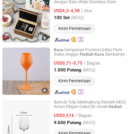
dengan Batu Wiski Stainless Steel
XIAMEN SHUNSTONE HOMEWARE CO., LTD.
/ Atur
US$4,5-4,98
Fujian, China
Harga mulai 2021
(MOQ)
100 Set
Kirim Permintaan
Sampanye Promosi Gelas Flute
Kaca
Gelas Anggur
Sampanye
Hadiah
Kaca
Dongguan Langxin Home Product Co., Ltd
Plastik dengan Logo
/ Bagian
US$0,71-0,75
Guangdong, China
Harga mulai 2025
(MOQ)
1.000 Potong
Kirim Permintaan
Bentuk Tulip Melengkung Rendah MOQ
Aman Elegan Gelas Bir untuk
Hadiah
Anhui Dengyun Glass Technology Co., Ltd.
/ Bagian
US$0,516
Anhui, China
Harga mulai 2026
(MOQ)
9.600 Potong
Kirim Permintaan