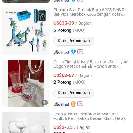
Phoenix Star Produk Baru 6PCS DAB Rig
Set Pipa Merokok
dengan Kotak
Kaca
HF GLASS PRODUCTS CO., LIMITED
Kemasan
Harga Pabrik
Hadiah
/ Bagian
US$35-39
Hebei, China
Harga mulai 2016
(MOQ)
5 Potong
Kirim Permintaan
Gelas Tinggi Kristal Baccarats Stella yang
Elegan Kotak
Mewah untuk
Hadiah
Zhongshan Wynns Lighting Co.,Ltd
Hiburan Gelas Anggur Kelas Atas
/ Bagian
US$62-67
Guangdong, China
Harga mulai 2022
(MOQ)
2 Potong
Kirim Permintaan
Logo Kustom Restoran Mewah Bar
Pernikahan Desain Klasik Gelas
Hadiah
Hangzhou Gold King Materials Co., Ltd.
Goblet Putih Jernih
/ Bagian
US$2-3,5