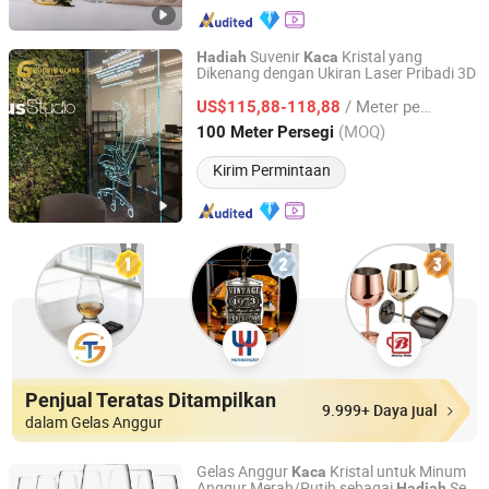
Suvenir
Kristal yang
Hadiah
Kaca
Dikenang dengan Ukiran Laser Pribadi 3D
Jiangsu Guoxin Glass Co., Ltd
/ Meter persegi
US$115,88-118,88
Jiangsu, China
Harga mulai 2024
(MOQ)
100 Meter Persegi
Kirim Permintaan
Penjual Teratas Ditampilkan
9.999+ Daya jual
dalam Gelas Anggur
Gelas Anggur
Kristal untuk Minum
Kaca
Anggur Merah/Putih sebagai
Set
Hadiah