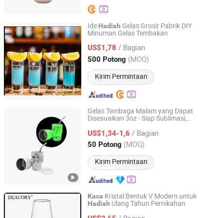
Ide
Gelas Grosir Pabrik DIY
Hadiah
Minuman Gelas Tembakan
Shanxi Midas Industrial Co., Ltd.
/ Bagian
US$1,78
Shanxi, China
Harga mulai 2016
(MOQ)
500 Potong
Kirim Permintaan
Gelas Tembaga Malam yang Dapat
Disesuaikan 3oz - Siap Sublimasi,
Suntek Print Company Limited
Sempurna untuk Bar, Acara &
Hadiah
/ Bagian
Promosi
US$1,34-1,6
Guangdong, China
Harga mulai 2015
(MOQ)
50 Potong
Kirim Permintaan
Kristal Bentuk V Modern untuk
Kaca
Ulang Tahun Pernikahan
Hadiah
Danyang Liou Kitchenware Co., Ltd.
/ Bagian