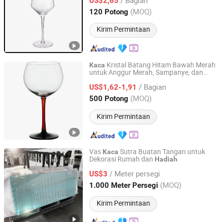
US$2,65
Jiangsu, China
Harga mulai 2025
(MOQ)
120 Potong
Kirim Permintaan
Kristal Batang Hitam Bawah Merah
Kaca
untuk Anggur Merah, Sampanye, dan
GOOD SELLER CO., LTD
Wiski, Ukuran Beragam,
Pesta Bar
Hadiah
/ Bagian
Rumah, Restoran
US$1,62-1,91
Zhejiang, China
Harga mulai 2010
(MOQ)
500 Potong
Kirim Permintaan
Vas
Sutra Buatan Tangan untuk
Kaca
Dekorasi Rumah dan
Hadiah
Qinhuangdao Tianyao Glass Co., Ltd
/ Meter persegi
US$3
Hebei, China
Harga mulai 2025
(MOQ)
1.000 Meter Persegi
Kirim Permintaan