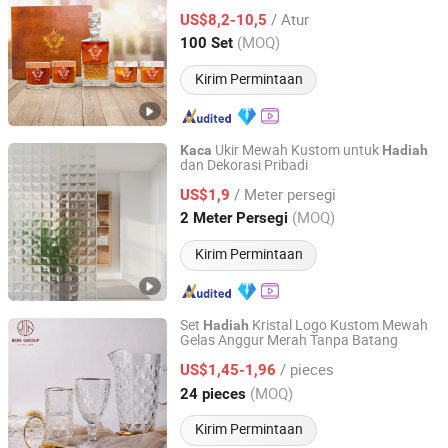
Gelas Anggur Terukir Dekanter Wiski
/ Atur
Kotak
Logo Diterima
US$8,2-10,5
Hadiah
Hubei, China
Harga mulai 2022
(MOQ)
100 Set
Kirim Permintaan
Ukir Mewah Kustom untuk
Kaca
Hadiah
dan Dekorasi Pribadi
Tengzhou Jinyiming Glass Co., Ltd.
/ Meter persegi
US$1,9
Shandong, China
Harga mulai 2025
(MOQ)
2 Meter Persegi
Kirim Permintaan
Set
Kristal Logo Kustom Mewah
Hadiah
Gelas Anggur Merah Tanpa Batang
Foshan Ron Hospitality Supplies Co., Ltd.
/ pieces
US$1,45-1,96
Guangdong, China
Harga mulai 2025
(MOQ)
24 pieces
Kirim Permintaan