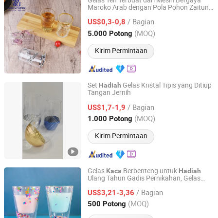
Gelas Teh Terbuat dari Mesin Bergaya
Maroko Arab dengan Pola Pohon Zaitun
Guangzhou Garbo International Trading Co., Ltd.
Berlapis Emas yang Disesuaikan dalam
/ Bagian
Kemasan
US$0,3-0,8
Hadiah
Guangdong, China
Harga mulai 2012
(MOQ)
5.000 Potong
Kirim Permintaan
Set
Gelas Kristal Tipis yang Ditiup
Hadiah
Tangan Jernih
Ms Rhong Co., Ltd.
/ Bagian
US$1,7-1,9
Beijing, China
Harga mulai 2022
(MOQ)
1.000 Potong
Kirim Permintaan
Gelas
Berbenteng untuk
Kaca
Hadiah
Ulang Tahun Gadis Pernikahan, Gelas
Hebei Zhuozhongxi Glass Products Co., Ltd.
Minum Jus untuk Pesta
/ Bagian
US$3,21-3,36
Hebei, China
Harga mulai 2024
(MOQ)
500 Potong