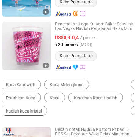
Kirim Permintaan
Pencetakan Logo Kustom Stiker Souvenir
Las Vegas
Perjalanan Gelas Mini
Hadiah
Zhongshan Saiya Souvenirs & Gifts Manufacturer
/ pieces
US$0,3-0,4
Guangdong, China
Harga mulai 2025
(MOQ)
720 pieces
Kirim Permintaan
Gelas & Gelas Kaca
Barang Pecah Belah
Botol
Cangkir & Gelas Stainless Steel
Gelas Anggur
Kerajinan Tangan Gelas
Desain Kotak
Kustom Pribadi 5
Hadiah
PCS Set Dekanter Wiski Gelas Minuman
Wuhan Xinhuahang Household Goods Co., Ltd.