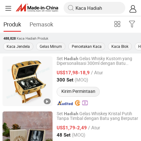
Produk
Pemasok
Kaca Hadiah
Produk
488,828
Kaca Jendela
Gelas Minum
Pencetakan Kaca
Kaca Blok
H
Set
Gelas Whisky Kustom yang
Hadiah
Dipersonalisasi 300ml dengan Batu
XIAMEN SHUNSTONE HOMEWARE CO., LTD.
Whisky Granit 6 dalam Kotak Tong Kayu
/ Atur
US$17,98-18,9
Fujian, China
Harga mulai 2021
(MOQ)
300 Set
Kirim Permintaan
Set
Gelas Whiskey Kristal Putih
Hadiah
Tanpa Timbal dengan Batu yang Berputar
XIAMEN SHUNSTONE HOMEWARE CO., LTD.
/ Atur
US$1,79-2,49
Fujian, China
Harga mulai 2021
(MOQ)
48 Set