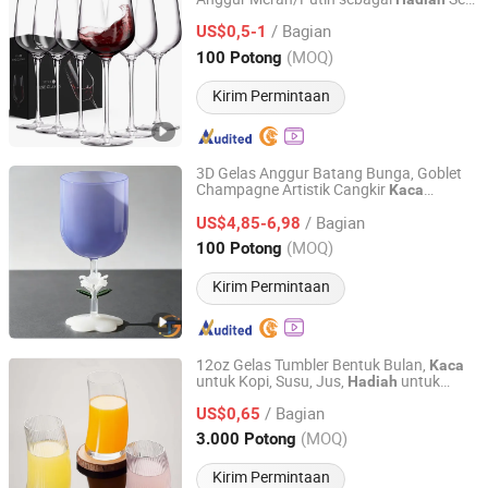
KKS Enterprises Co., Ltd. Hangzhou
untuk Bitburger Busch Tsingtao Tsingtao
/ Bagian
US$0,5-1
Zhejiang, China
Harga mulai 2012
(MOQ)
100 Potong
Kirim Permintaan
3D Gelas Anggur Batang Bunga, Goblet
Champagne Artistik Cangkir
Kaca
Suzhou Tongrang Gift Co., Ltd.
Borosilikat Tinggi, 300ml Gelas Minum
/ Bagian
untuk Jus Air Dekorasi Rumah
US$4,85-6,98
Hadiah
Glas
Jiangsu, China
Harga mulai 2026
(MOQ)
100 Potong
Kirim Permintaan
12oz Gelas Tumbler Bentuk Bulan,
Kaca
untuk Kopi, Susu, Jus,
untuk
Hadiah
Qingdao Simpassic Import and Export Co., Ltd.
Ulang Tahun, Rumah, Pesta
/ Bagian
US$0,65
Shandong, China
Harga mulai 2013
(MOQ)
3.000 Potong
Kirim Permintaan