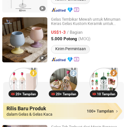
Gelas Tembikar Mewah untuk Minuman
Keras Gelas Kustom Keramik untuk
Zibo Vanguard Co.,Ltd
Hadiah
/ Bagian
US$1-3
Shandong, China
Harga mulai 2024
(MOQ)
5.000 Potong
Kirim Permintaan
20+ Tampilan
20+ Tampilan
10 Tampilan
Rilis Baru Produk
100+ Tampilan
dalam Gelas & Gelas Kaca