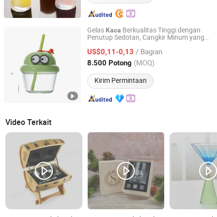
Gelas
Berkualitas Tinggi dengan
Kaca
Penutup Sedotan, Cangkir Minum yang
GOOD SELLER CO., LTD.
Dapat Digunakan Kembali untuk Teh,
/ Bagian
Kopi, Air, Aksesori
US$0,11-0,13
Hadiah
Zhejiang, China
Harga mulai 2010
(MOQ)
8.500 Potong
Kirim Permintaan
Video Terkait