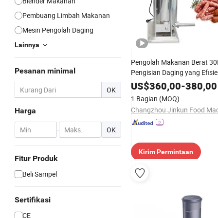
Blender Makanan
Pembuang Limbah Makanan
Mesin Pengolah Daging
Lainnya
Pengolah Makanan Berat 30
Pesanan minimal
Pengisian Daging yang Efisi
US$
360,00
-
380,00
OK
1 Bagian
(MOQ)
Harga
-
OK
Kirim Permintaan
Fitur Produk
Beli Sampel
Sertifikasi
CE