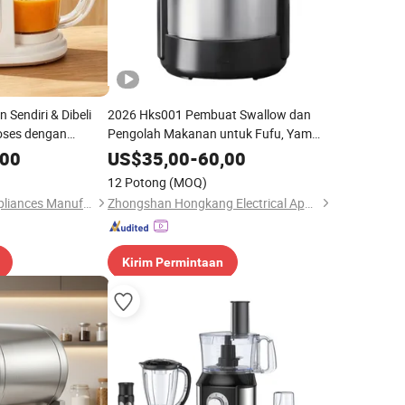
Sendiri & Dibeli
2026 Hks001 Pembuat Swallow dan
oses dengan
Pengolah Makanan untuk Fufu, Yam
uk Rumah
yang Dihancurkan, Banku, Ugali, dan
,00
US$
35,00
-
60,00
Konkonte
12 Potong
(MOQ)
Joystar Electrical Appliances Manufacturing Co., Ltd.
Zhongshan Hongkang Electrical Appliance Co., Ltd.
Kirim Permintaan