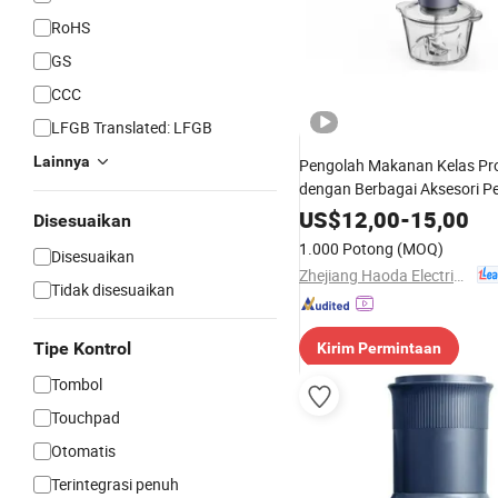
RoHS
GS
CCC
LFGB Translated: LFGB
Lainnya
Pengolah Makanan Kelas Pro
dengan Berbagai Aksesori 
untuk Makanan Bayi
US$
12,00
-
15,00
Disesuaikan
1.000 Potong
(MOQ)
Disesuaikan
Zhejiang Haoda Electrical Appliance Co., Ltd.
Tidak disesuaikan
Tipe Kontrol
Kirim Permintaan
Tombol
Touchpad
Otomatis
Terintegrasi penuh