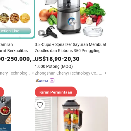
Camilan
3.5-Cups + Spiralizer Sayuran Membuat
at Berkualitas
Zoodles dan Ribbons 350 Penggiling
Makanan Listrik Watts Pengolah
00
-
250.000,00
US$
18,90
-
20,30
Sayuran
1.000 Potong
(MOQ)
Jinan Loomak Machinery Technology Co., Ltd.
Zhongshan Chenyi Technology Co., Ltd.
Kirim Permintaan