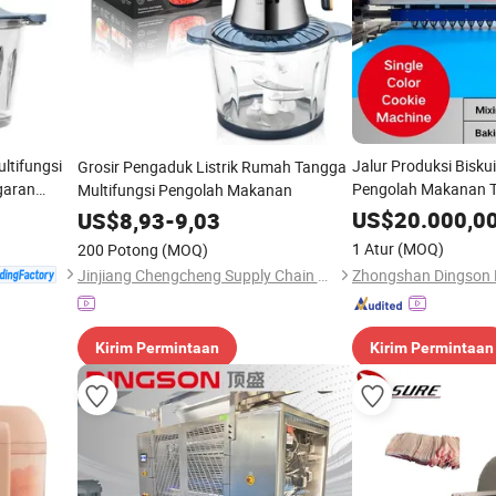
ltifungsi
Jalur Produksi Biskui
Grosir Pengaduk Listrik Rumah Tangga
garan
Pengolah Makanan 
Multifungsi Pengolah Makanan
Kue Kering
US$
20.000,0
US$
8,93
-
9,03
1 Atur
(MOQ)
200 Potong
(MOQ)
Jinjiang Chengcheng Supply Chain Management Co., Ltd.
Kirim Permintaan
Kirim Permintaan