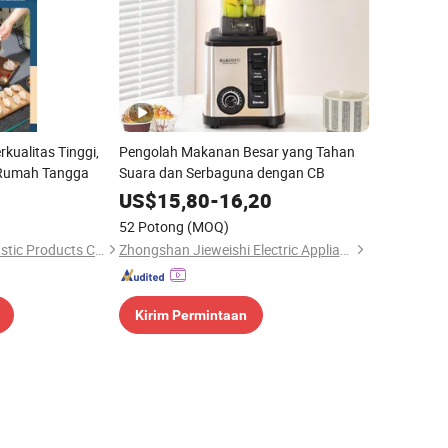
kualitas Tinggi,
Pengolah Makanan Besar yang Tahan
Rumah Tangga
Suara dan Serbaguna dengan CB
US$
15,80
-
16,20
52 Potong
(MOQ)
Bazhou Shengjue Plastic Products Co., Ltd.
Zhongshan Jieweishi Electric Appliance Co., Ltd.
Kirim Permintaan