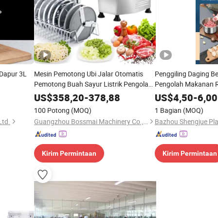
Dapur 3L
Mesin Pemotong Ubi Jalar Otomatis
Penggiling Daging Ber
Pemotong Buah Sayur Listrik Pengolah
Pengolah Makanan 
Makanan
US$
358,20
-
378,88
US$
4,50
-
6,00
100 Potong
(MOQ)
1 Bagian
(MOQ)
Ltd.
Guangzhou Bossmai Machinery Co., Ltd
Kirim Permintaan
Kirim Permintaan