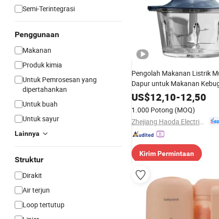
Semi-Terintegrasi
Penggunaan
Makanan
Produk kimia
Pengolah Makanan Listrik Mu
Untuk Pemrosesan yang
Dapur untuk Makanan Kebu
dipertahankan
Penurunan Lemak
US$
12,10
-
12,50
Untuk buah
1.000 Potong
(MOQ)
Untuk sayur
Zhejiang Haoda Electrical Appliance Co., Ltd.
Lainnya
Kirim Permintaan
Struktur
Dirakit
Air terjun
Loop tertutup