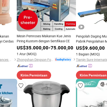
Mesin Pemroses Makanan Kue Jenis
akanan
Pengolah Daging Mul
Piring Kustom dengan Sertifikasi CE
yi Cerdas
Pabrik Pengolahan 
US$
35.000,00
-
75.000,00
US$
9.600,00
1 Atur
(MOQ)
1 Bagian
(MOQ)
Zhongshan Dingson Food Machinery Ltd.
Jining Yirun Household Appliances Co., Ltd.
Kirim Permintaan
Kirim Permintaan