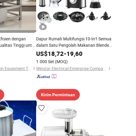
fisien dengan
Dapur Rumah Multifungsi 10-In1 Semua
alitas Tinggi untuk
dalam Satu Pengolah Makanan Blender
Cincang
US$
18,72
-
19,60
1.000 Set
(MOQ)
Tianjin First Cold Chain Equipment Tech Co., Ltd.
Winstar Electrical Enterprise Company Limited
Kirim Permintaan