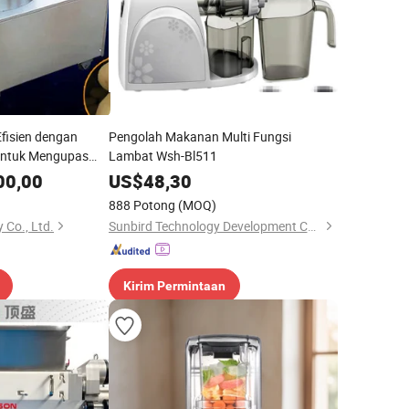
fisien dengan
Pengolah Makanan Multi Fungsi
untuk Mengupas
Lambat Wsh-Bl511
00,00
US$
48,30
888 Potong
(MOQ)
 Co., Ltd.
Sunbird Technology Development Co., Limited
Kirim Permintaan