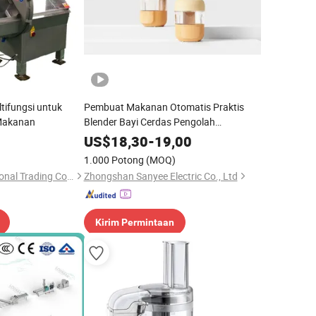
tifungsi untuk
Pembuat Makanan Otomatis Praktis
Makanan
Blender Bayi Cerdas Pengolah
Kecepatan Tinggi untuk Rumah
US$
18,30
-
19,00
1.000 Potong
(MOQ)
Tianjin Sure International Trading Co., Ltd.
Zhongshan Sanyee Electric Co., Ltd
Kirim Permintaan