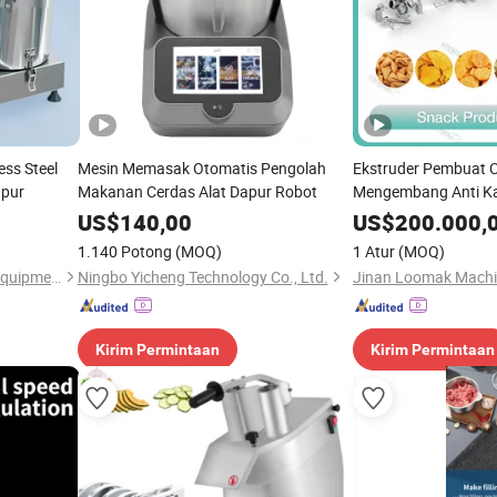
ss Steel
Mesin Memasak Otomatis Pengolah
Ekstruder Pembuat 
apur
Makanan Cerdas Alat Dapur Robot
Mengembang Anti Kar
Tinggi
US$
140,00
US$
200.000,
1.140 Potong
(MOQ)
1 Atur
(MOQ)
Guangzhou Weijia Catering Equipment Co., Ltd
Ningbo Yicheng Technology Co., Ltd.
Kirim Permintaan
Kirim Permintaan