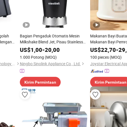
golah
Bagian Pengaduk Otomatis Mesin
Makanan Bayi Buatan 
dengan
Milkshake Blend Jet, Pisau Stainless
Makanan Bayi Pemr
Steel Pengolah Makanan
Pemanas Botol unt
US$
1,00
-
20,00
US$
22,70
-
29
1.000 Potong
(MOQ)
100 pieces
(MOQ)
Hangzhou Kitchen Idea Technology Co., Ltd
Ningbo Sinolink Appliance Co., Ltd.
Kirim Permintaan
Kirim Permintaan