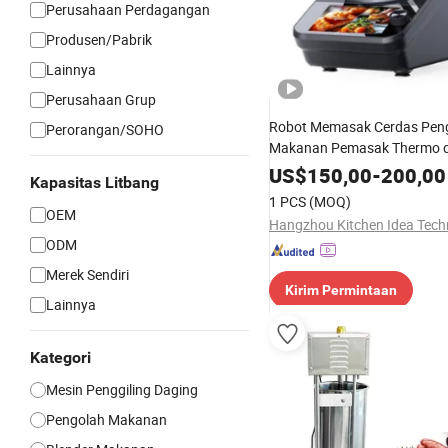
Perusahaan Perdagangan
Produsen/Pabrik
Lainnya
Perusahaan Grup
Robot Memasak Cerdas Pen
Perorangan/SOHO
Makanan Pemasak Thermo 
Aplikasi
US$
150,00
-
200,00
Kapasitas Litbang
1 PCS
(MOQ)
OEM
ODM
Merek Sendiri
Kirim Permintaan
Lainnya
Kategori
Mesin Penggiling Daging
Pengolah Makanan