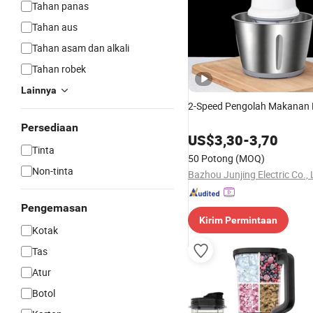
Tahan panas
Tahan aus
Tahan asam dan alkali
Tahan robek
Lainnya
2-Speed Pengolah Makanan 
Persediaan
US$
3,30
-
3,70
Tinta
50 Potong
(MOQ)
Non-tinta
Bazhou Junjing Electric Co., 
Pengemasan
Kirim Permintaan
Kotak
Tas
Atur
Botol