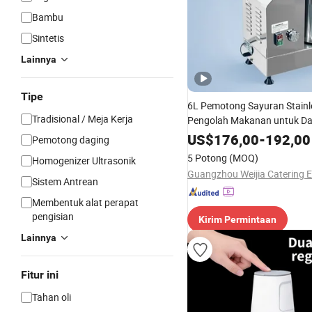
Bambu
Sintetis
Lainnya
Tipe
6L Pemotong Sayuran Stainle
Tradisional / Meja Kerja
Pengolah Makanan untuk D
US$
176,00
-
192,00
Pemotong daging
5 Potong
(MOQ)
Homogenizer Ultrasonik
Sistem Antrean
Membentuk alat perapat
pengisian
Kirim Permintaan
Lainnya
Fitur ini
Tahan oli