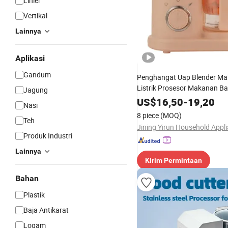
Linier
Vertikal
Lainnya
Aplikasi
Gandum
Penghangat Uap Blender M
Listrik Prosesor Makanan Ba
Jagung
US$
16,50
-
19,20
Nasi
8 piece
(MOQ)
Teh
Produk Industri
Lainnya
Kirim Permintaan
Bahan
Plastik
Baja Antikarat
Logam