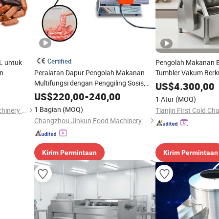
Certified
L untuk
Pengolah Makanan E
en
Peralatan Dapur Pengolah Makanan
Tumbler Vakum Berku
Multifungsi dengan Penggiling Sosis,
Daging
US$
4.300,00
Pemotong Sayuran, Penggiling Daging
US$
220,00
-
240,00
1 Atur
(MOQ)
1 Bagian
(MOQ)
Changzhou Jinkun Food Machinery Co., Ltd.
Changzhou Jinkun Food Machinery Co., Ltd.
Kirim Permintaan
Kirim Permintaan