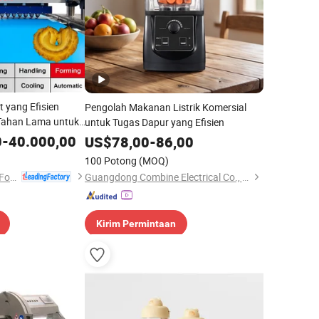
t yang Efisien
Pengolah Makanan Listrik Komersial
Tahan Lama untuk
untuk Tugas Dapur yang Efisien
0
-
40.000,00
US$
78,00
-
86,00
100 Potong
(MOQ)
Zhongshan Dingson Food Machinery Ltd.
Guangdong Combine Electrical Co., Limited
Kirim Permintaan