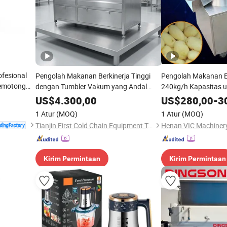
fesional
Pengolah Makanan Berkinerja Tinggi
Pengolah Makanan E
Pemotong
dengan Tumbler Vakum yang Andal
240kg/h Kapasitas 
untuk Daging
Kentang
US$
4.300,00
US$
280,00
-
3
1 Atur
(MOQ)
1 Atur
(MOQ)
Tianjin First Cold Chain Equipment Tech Co., Ltd.
Henan VIC Machinery
Kirim Permintaan
Kirim Permintaan