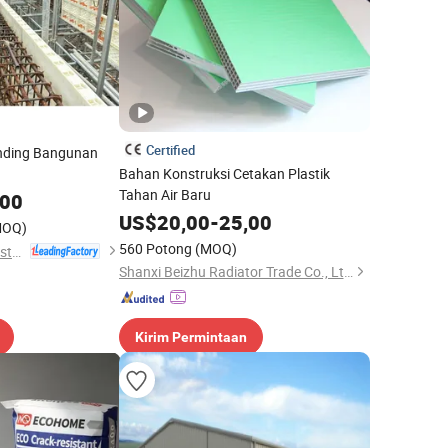
Certified
inding Bangunan
Bahan Konstruksi Cetakan Plastik
Tahan Air Baru
,00
US$
20,00
-
25,00
MOQ)
560 Potong
(MOQ)
Jiaxing Wangzu Industrial Co., Ltd.
Shanxi Beizhu Radiator Trade Co., Ltd.
Kirim Permintaan