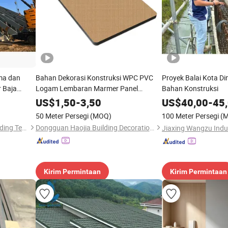
ma dan
Bahan Dekorasi Konstruksi WPC PVC
Proyek Balai Kota D
 Baja
Logam Lembaran Marmer Panel
Bahan Konstruksi
n Komersial
Dinding Grosir Bahan Bangunan untuk
US$
1,50
-
3,50
US$
40,00
-
45
Siding Rumah
50 Meter Persegi
(MOQ)
100 Meter Persegi
(
Tiankai Southeast Green Building Technology (Henan) Co., Ltd.
Dongguan Haojia Building Decoration Materials Co., Ltd.
Kirim Permintaan
Kirim Permintaan