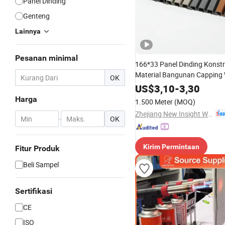
Panel Dinding
Genteng
Lainnya
Pesanan minimal
166*33 Panel Dinding Konstr
Material Bangunan Capping
OK
Berkualitas Tinggi
US$
3,10
-
3,30
Harga
1.500 Meter
(MOQ)
Zhejiang New Insight Wood Composite Co., Ltd
-
OK
Kirim Permintaan
Fitur Produk
Beli Sampel
Sertifikasi
CE
ISO