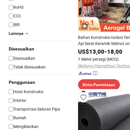
RoHS
CCC
IBR
Lainnya
Bahan Konstruksi Isolasi Te
Api Serat Keramik Selimut u
Disesuaikan
Industri
US$
13,00
-
18,00
Disesuaikan
1 Meter persegi
(MOQ)
Tidak disesuaikan
Penggunaan
Kirim Permintaan
Hoist Konstruksi
Interior
Transportasi Saluran Pipa
Rumah
Mengiklankan