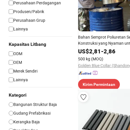
Perusahaan Perdagangan
Produsen/Pabrik
Perusahaan Grup
Lainnya
Bahan Semprot Poliuretan Se
Konstruksi yang Nyaman unt
Kapasitas Litbang
Suara KTV
US$
2,81
-
2,86
ODM
500 kg
(MOQ)
OEM
Merek Sendiri
Lainnya
Kirim Permintaan
Kategori
Bangunan Struktur Baja
Gudang Prefabrikasi
Kerangka Baja