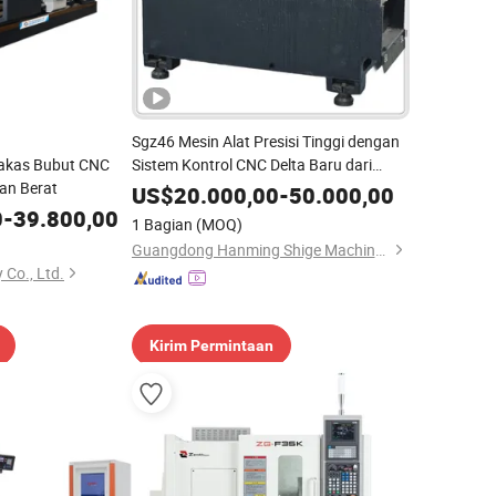
Sgz46 Mesin Alat Presisi Tinggi dengan
akas Bubut CNC
Sistem Kontrol CNC Delta Baru dari
an Berat
Taiwan
US$
20.000,00
-
50.000,00
0
-
39.800,00
1 Bagian
(MOQ)
Guangdong Hanming Shige Machine Tool Co., Ltd
 Co., Ltd.
Kirim Permintaan