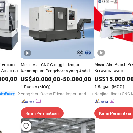
 Premium
Mesin Alat Punch Pr
Mesin Alat CNC Canggih dengan
g Aman dan
Berwarna-warni
Kemampuan Pengeboran yang Andal
000,00
US$
15.000,0
US$
40.000,00
-
50.000,00
1 Bagian
(MOQ)
1 Bagian
(MOQ)
Yangzhou Ocean Friend Import and Export Co., Ltd
Kirim Permintaan
Kirim Permintaan