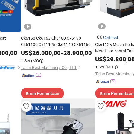
Certified
usat
Ck6150 Ck6163 Ck6180 Ck6190
Ck61100 Ck61125 Ck61140 Ck61160
Ck61125 Mesin Perk
Mesin CNC Horizontal
Metal Horizontal Tah
800,00
US$
26.000,00
-
28.900,00
US$
29.800,0
1 Set
(MOQ)
1 Set
(MOQ)
Taian Best Machinery Co., Ltd.
Taian Best Machinery
Kirim Permintaan
Kirim Permintaan