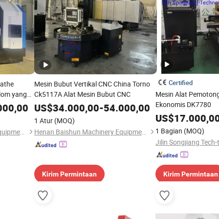
Certified
Lathe
Mesin Bubut Vertikal CNC China Torno
lom yang
Ck5117A Alat Mesin Bubut CNC
Mesin Alat Pemoton
Ekonomis DK7780
000,00
US$
34.000,00
-
54.000,00
US$
17.000,0
1 Atur
(MOQ)
1 Bagian
(MOQ)
Henan Baishun Machinery Equipment Co., Ltd.
Henan Baishun Machinery Equipment Co., Ltd.
Jilin Songjiang Tech-
Kirim Permintaan
Kirim Permintaan