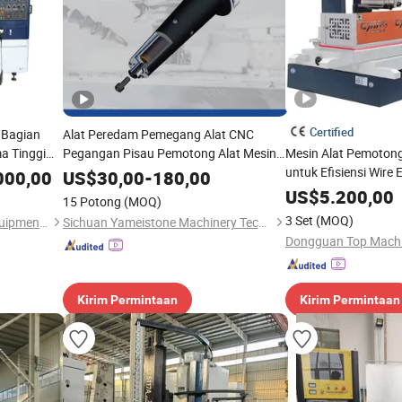
Certified
 Bagian
Alat Peredam Pemegang Alat CNC
a Tinggi
Pegangan Pisau Pemotong Alat Mesin
Mesin Alat Pemotong
CNC Presisi Tinggi
untuk Efisiensi Wire
000,00
US$
30,00
-
180,00
US$
5.200,00
15 Potong
(MOQ)
3 Set
(MOQ)
Shenzhen Shuntong Auto Equipmen Co., Ltd.
Sichuan Yameistone Machinery Technology Co., Ltd
Dongguan Top Machin
Kirim Permintaan
Kirim Permintaan