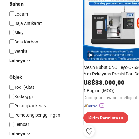
Bahan
Logam
Baja Antikarat
Alloy
Baja Karbon
Setrika
Lainnya
Mesin Bubut CNC Leyo Cl-55
Alat Rekayasa Presisi Dari 
Objek
3000*2300*2100
US$
38.000,00
Tool (Alat)
1 Bagian
(MOQ)
Roda-gigi
Perangkat keras
Pemotong penggilingan
Kirim Permintaan
Lembar
Lainnya