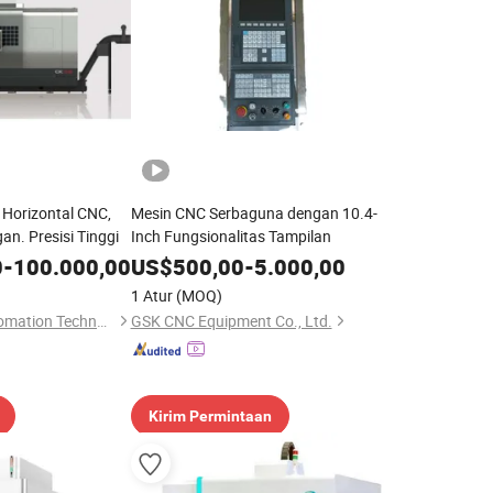
Horizontal CNC,
Mesin CNC Serbaguna dengan 10.4-
n. Presisi Tinggi
Inch Fungsionalitas Tampilan
0
-
100.000,00
US$
500,00
-
5.000,00
1 Atur
(MOQ)
Weihai Hanming Automation Technology Co., Ltd.
GSK CNC Equipment Co., Ltd.
Kirim Permintaan