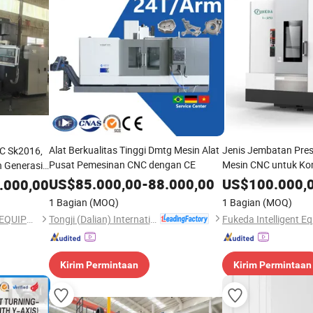
Alat Berkualitas Tinggi Dmtg Mesin Alat
Jenis Jembatan Presi
NC Sk2016,
Pusat Pemesinan CNC dengan CE
Mesin CNC untuk Ko
n Generasi
US$
85.000,00
-
88.000,00
US$
100.000,
.000,00
1 Bagian
(MOQ)
1 Bagian
(MOQ)
Tongji (Dalian) International Trade Co., Ltd.
HENGSHUI FANGCHEN FRP EQUIPMENT TECHNOLOGY CO., LTD.
Kirim Permintaan
Kirim Permintaan