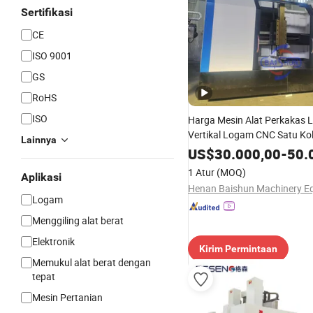
Sertifikasi
CE
ISO 9001
GS
RoHS
ISO
Harga Mesin Alat Perkakas 
Vertikal Logam CNC Satu Ko
Lainnya
Disetujui CE China
US$
30.000,00
-
50.
1 Atur
(MOQ)
Aplikasi
Logam
Menggiling alat berat
Elektronik
Kirim Permintaan
Memukul alat berat dengan
tepat
Mesin Pertanian