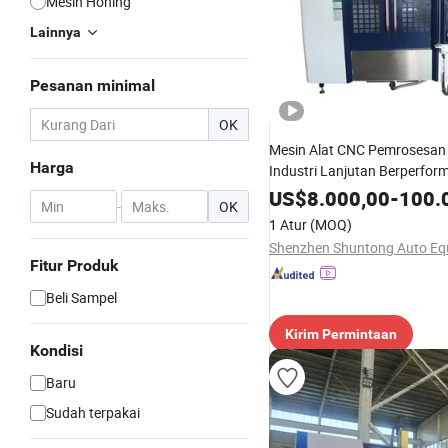
Mesin Honing
Lainnya
Pesanan minimal
OK
Mesin Alat CNC Pemrosesan
Harga
Industri Lanjutan Berperform
Profesional
US$
8.000,00
-
100.
-
OK
1 Atur
(MOQ)
Fitur Produk
Beli Sampel
Kirim Permintaan
Kondisi
Baru
Sudah terpakai