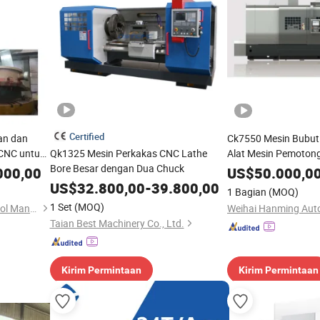
Certified
an dan
Ck7550 Mesin Bubut 
 CNC untuk
Qk1325 Mesin Perkakas CNC Lathe
Alat Mesin Pemotonga
u
Bore Besar dengan Dua Chuck
000,00
US$
50.000,0
US$
32.800,00
-
39.800,00
1 Bagian
(MOQ)
1 Set
(MOQ)
Dalian Ruitai Cnc Machine Tool Manufacturing Co., Ltd
Taian Best Machinery Co., Ltd.
Kirim Permintaan
Kirim Permintaan