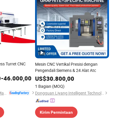
ess Turret CNC
Mesin CNC Vertikal Presisi dengan
Pengendali Siemens & 24 Alat Atc
0
-
46.000,00
US$
30.800,00
1 Bagian
(MOQ)
Nanjing Jinqiu CNC Machine Tool Co., Ltd.
Dongguan Liyang Intelligent Technology Co., Ltd.
Kirim Permintaan