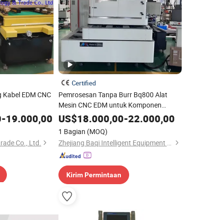
Certified
g Kabel EDM CNC
Pemrosesan Tanpa Burr Bq800 Alat
Mesin CNC EDM untuk Komponen
Kontrol Penerbangan
0
-
19.000,00
US$
18.000,00
-
22.000,00
1 Bagian
(MOQ)
trade Co., Ltd.
Zhejiang Baqi Intelligent Equipment Co., Ltd.
Kirim Permintaan