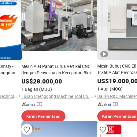
Mesin Bubut CNC Efis
0msty -
Mesin Alat Pahat Lurus Vertikal CNC
Tck50A Alat Pemros
Dongguan
dengan Penyesuaian Kecepatan Blok
Profesional
Ganda
US$
19.000,0
US$
28.000,00
1 Atur
(MOQ)
1 Bagian
(MOQ)
Dongguan Liyang Intelligent Technology Co., Ltd.
Fujian Chenggong Machine Tool Co., Ltd.
Kirim Permintaan
Kirim Permintaan