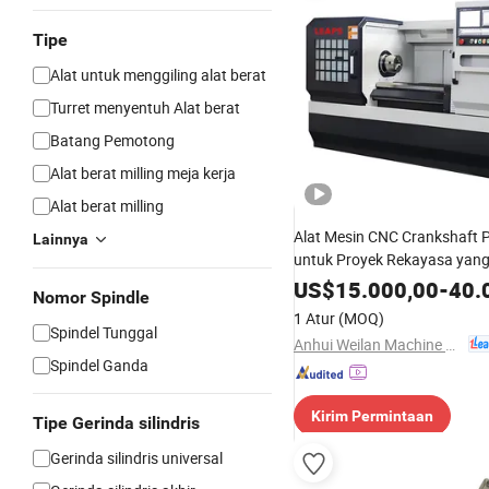
Tipe
Alat untuk menggiling alat berat
Turret menyentuh Alat berat
Batang Pemotong
Alat berat milling meja kerja
Alat berat milling
Alat Mesin CNC Crankshaft
Lainnya
untuk Proyek Rekayasa yan
Presisi
US$
15.000,00
-
40.
Nomor Spindle
1 Atur
(MOQ)
Spindel Tunggal
Anhui Weilan Machine Tool Manufacturing Co., Ltd.
Spindel Ganda
Kirim Permintaan
Tipe Gerinda silindris
Gerinda silindris universal