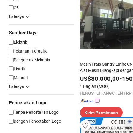
C5
Lainnya
Sumber Daya
Elektrik
Tekanan Hidraulik
Penggerak Mekanis
Mesin Frais Gantry Lathe C
Listrik
Alat Mesin Dilengkapi denga
Baru Taiwan 22mA Sistem
US$
80.000,00
-
150
Manual
1 Bagian
(MOQ)
Lainnya
Pencetakan Logo
Tanpa Pencetakan Logo
Kirim Permintaan
Dengan Pencetakan Logo