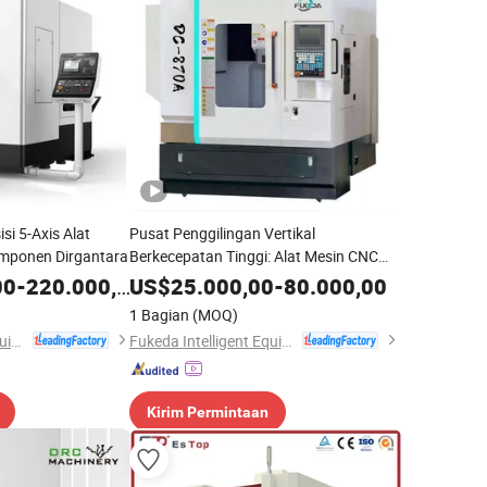
si 5-Axis Alat
Pusat Penggilingan Vertikal
mponen Dirgantara
Berkecepatan Tinggi: Alat Mesin CNC
untuk Para Ahli
00
-
220.000,00
US$
25.000,00
-
80.000,00
1 Bagian
(MOQ)
Fukeda Intelligent Equipment (Zhejiang) Co., Ltd
Fukeda Intelligent Equipment (Zhejiang) Co., Ltd
Kirim Permintaan