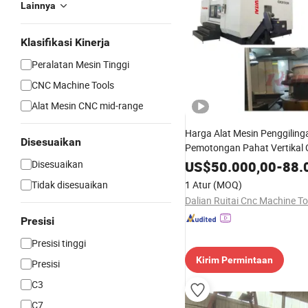
Lainnya
Klasifikasi Kinerja
Peralatan Mesin Tinggi
CNC Machine Tools
Alat Mesin CNC mid-range
Harga Alat Mesin Penggiling
Disesuaikan
Pemotongan Pahat Vertikal
Pembuatan Katup Kupu-kup
Disesuaikan
US$
50.000,00
-
88.
Tidak disesuaikan
1 Atur
(MOQ)
Presisi
Presisi tinggi
Kirim Permintaan
Presisi
C3
C7