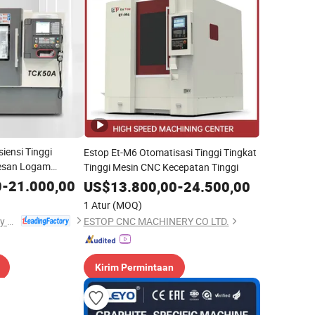
iensi Tinggi
Estop Et-M6 Otomatisasi Tinggi Tingkat
esan Logam
Tinggi Mesin CNC Kecepatan Tinggi
0
-
21.000,00
US$
13.800,00
-
24.500,00
1 Atur
(MOQ)
Dalian R&C Machinery Co., Ltd.
ESTOP CNC MACHINERY CO LTD.
Kirim Permintaan