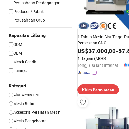
Perusahaan Perdagangan
Produsen/Pabrik
Perusahaan Grup
Kapasitas Litbang
1 Tahun Mesin Alat Tinggi P
Pemesinan CNC
ODM
US$
37.000,00
-
37.
OEM
1 Bagian
(MOQ)
Merek Sendiri
Tongji (Dalian) International Trade Co., Ltd.
Lainnya
Kategori
Kirim Permintaan
Alat Mesin CNC
Mesin Bubut
Aksesoris Peralatan Mesin
Mesin Pengeboran