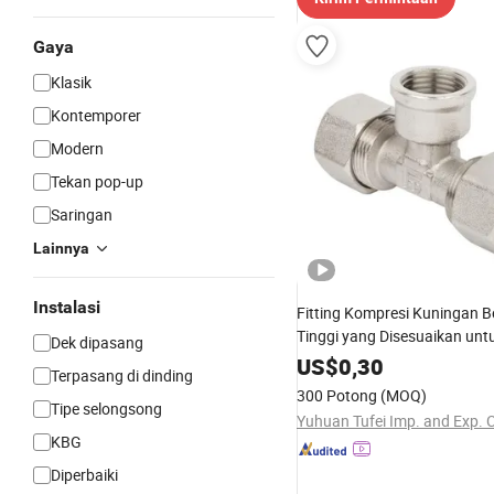
Gaya
Klasik
Kontemporer
Modern
Tekan pop-up
Saringan
Lainnya
Instalasi
Fitting Kompresi Kuningan B
Tinggi yang Disesuaikan unt
Dek dipasang
Pipa 16-63
US$
0,30
Terpasang di dinding
300 Potong
(MOQ)
Tipe selongsong
Yuhuan Tufei Imp. and Exp. C
KBG
Diperbaiki