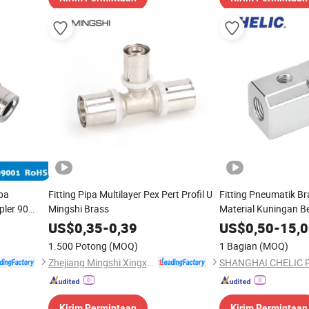
pa
Fitting Pipa Multilayer Pex Pert Profil U
Fitting Pneumatik B
pler 90
Mingshi Brass
Material Kuningan Be
ingan
untuk Koneksi yang 
US$
0,35
-
0,39
US$
0,50
-
15,
Lama
1.500 Potong
(MOQ)
1 Bagian
(MOQ)
Zhejiang Mingshi Xingxin HVAC Technology Co., Ltd.
Kirim Permintaan
Kirim Permintaan