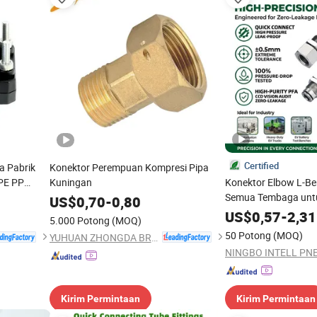
Certified
a Pabrik
Konektor Perempuan Kompresi Pipa
 PE PP
Kuningan
Konektor Elbow L-Be
a PVC HDPE
Semua Tembaga unt
US$
0,70
-
0,80
Pneumatik Fitting Pr
US$
0,57
-
2,31
5.000 Potong
(MOQ)
Sentuh Pelepasan C
50 Potong
(MOQ)
YUHUAN ZHONGDA BRASS INDUSTRY CO., LTD.
BSPP Metrik
Kirim Permintaan
Kirim Permintaan