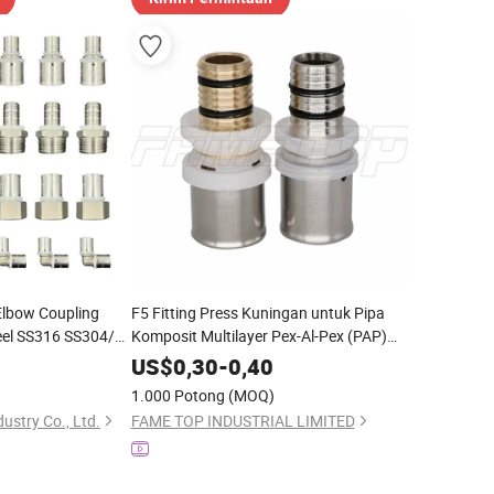
 Elbow Coupling
F5 Fitting Press Kuningan untuk Pipa
eel SS316 SS304/
Komposit Multilayer Pex-Al-Pex (PAP)
em Perpipaan
dengan Rahang U/Th
US$
0,30
-
0,40
1.000 Potong
(MOQ)
ustry Co., Ltd.
FAME TOP INDUSTRIAL LIMITED