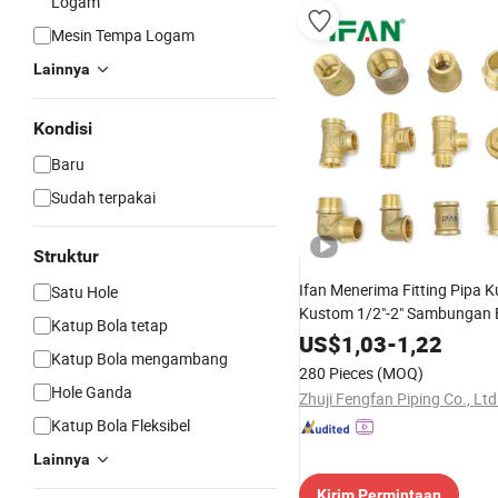
Logam
Mesin Tempa Logam
Lainnya
Kondisi
Baru
Sudah terpakai
Struktur
Ifan Menerima Fitting Pipa 
Satu Hole
Kustom 1/2"-2" Sambungan B
Katup Bola tetap
Elbow Tee Fitting Kuningan
US$
1,03
-
1,22
Katup Bola mengambang
280 Pieces
(MOQ)
Hole Ganda
Zhuji Fengfan Piping Co., Ltd
Katup Bola Fleksibel
Lainnya
Kirim Permintaan