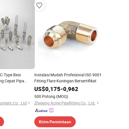
C-Type Besi
Instalasi Mudah Profesional ISO 9001
g Cepat Pipa
Fitting Flare Kuningan Bersertifikat
lik Udara Fitting
US$
0,175
-
0,962
ng Udara
500 Potong
(MOQ)
umatic Co., Ltd
Zhejiang Acme Pipefitting Co., Ltd.
Kirim Permintaan