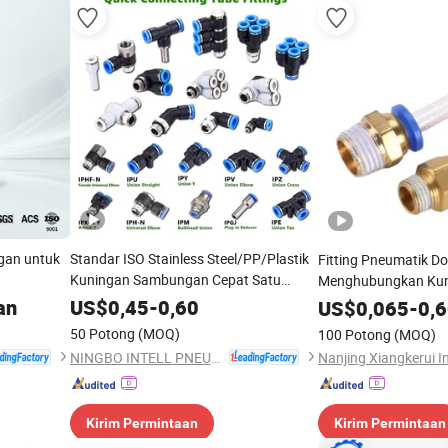
ngan untuk
Standar ISO Stainless Steel/PP/Plastik
Fitting Pneumatik D
Kuningan Sambungan Cepat Satu
Menghubungkan Kun
Sentuhan, Penghubung Selang Plastik
Lurus untuk 4s Toko
an
US$
0,45
-
0,60
US$
0,065
-
0,
Cepat, Konektor Pneumatik Cepat,
50 Potong
(MOQ)
100 Potong
(MOQ)
Bagian Koneksi Udara, Aksesoris Selang
NINGBO INTELL PNEUMATIC TECHNOLOGY CO., LTD.
Udara
Kirim Permintaan
Kirim Permintaan