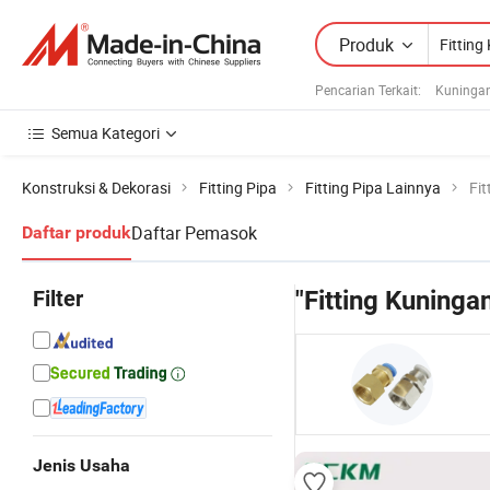
Produk
Pencarian Terkait:
Kuninga
Semua Kategori
Konstruksi & Dekorasi
Fitting Pipa
Fitting Pipa Lainnya
Fi
Daftar Pemasok
Daftar produk
Filter
"Fitting Kuninga
Jenis Usaha