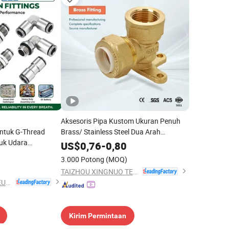
Aksesoris Pipa Kustom Ukuran Penuh
ntuk G-Thread
Brass/ Stainless Steel Dua Arah
uk Udara
Konektor Cepat Pipa Perlengkapan 90
US$
0,76
-
0,80
esisi Kuningan Satu
Derajat Elbow Union 1/2 Inch~1"
3.000 Potong
(MOQ)
epat Komponen
Perlengkapan Brass
TAIZHOU XINGNUO TECHNOLOGY CO., LTD.
NINGBO INTELL PNEUMATIC TECHNOLOGY CO., LTD.
Kirim Permintaan