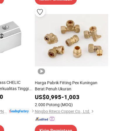
rass CHELIC
Harga Pabrik Fitting Pex Kuningan
rkualitas Tinggi
Berat Penuh Ukuran
Kuat dan Tahan
00
US$
0,995
-
1,003
2.000 Potong
(MOQ)
SHANGHAI CHELIC PNEUMATIC CORP.
Ningbo Riteco Copper Co., Ltd.
Kirim Permintaan