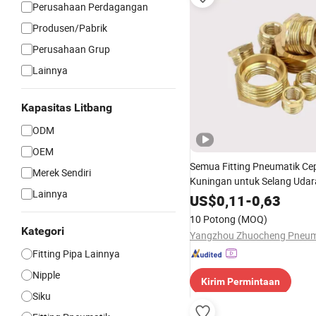
Perusahaan Perdagangan
Produsen/Pabrik
Perusahaan Grup
Lainnya
Kapasitas Litbang
ODM
OEM
Semua Fitting Pneumatik Cep
Merek Sendiri
Kuningan untuk Selang Udar
Lainnya
US$
0,11
-
0,63
10 Potong
(MOQ)
Kategori
Fitting Pipa Lainnya
Nipple
Kirim Permintaan
Siku