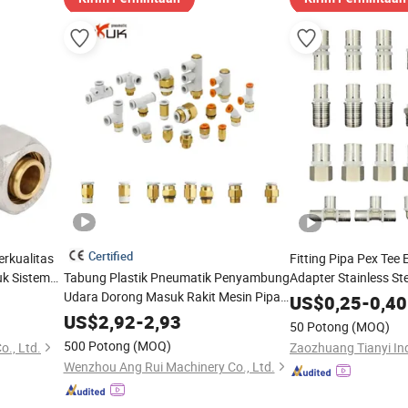
Certified
erkualitas
Fitting Pipa Pex Tee
uk Sistem
Tabung Plastik Pneumatik Penyambung
Adapter Stainless St
Udara Dorong Masuk Rakit Mesin Pipa
Kuningan untuk Sist
US$
0,25
-
0,40
Kuningan Selang Hidrolik Baja Tahan
US$
2,92
-
2,93
50 Potong
(MOQ)
Karat Fitting Pneumatik 1/2 3/8
500 Potong
(MOQ)
o., Ltd.
Zaozhuang Tianyi Ind
Wenzhou Ang Rui Machinery Co., Ltd.