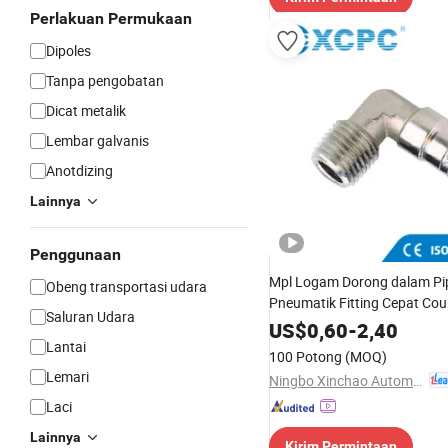
Perlakuan Permukaan
Dipoles
Tanpa pengobatan
Dicat metalik
Lembar galvanis
Anotdizing
Lainnya
Penggunaan
Mpl Logam Dorong dalam Pi
Obeng transportasi udara
Pneumatik Fitting Cepat Cou
Saluran Udara
Derajat Elbow Konektor Kun
US$
0,60
-
2,40
Lantai
100 Potong
(MOQ)
Lemari
Ningbo Xinchao Automatization Component Co., Ltd.
Laci
Lainnya
Kirim Permintaan