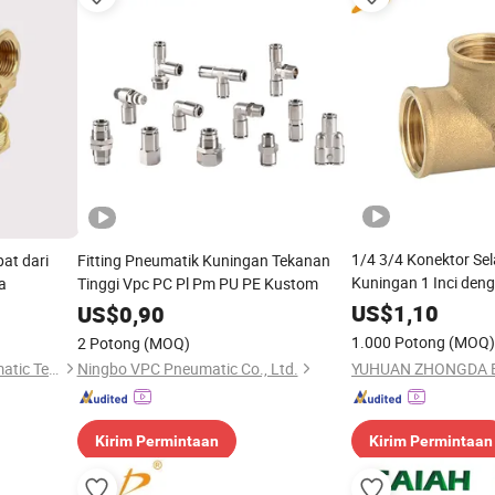
1/4 3/4 Konektor S
at dari
Fitting Pneumatik Kuningan Tekanan
Kuningan 1 Inci den
a
Tinggi Vpc PC Pl Pm PU PE Kustom
US$
1,10
US$
0,90
1.000 Potong
(MOQ)
2 Potong
(MOQ)
Yangzhou Zhuocheng Pneumatic Technology Co., Ltd
Ningbo VPC Pneumatic Co., Ltd.
Kirim Permintaan
Kirim Permintaan