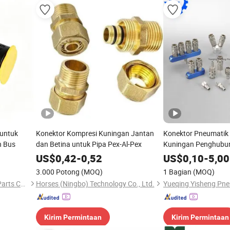
 untuk
Konektor Kompresi Kuningan Jantan
Konektor Pneumatik 
n Bus
dan Betina untuk Pipa Pex-Al-Pex
Kuningan Penghubun
Menghubungkan Hidro
US$
0,42
-
0,52
US$
0,10
-
5,00
Konektor Cepat Sela
3.000 Potong
(MOQ)
1 Bagian
(MOQ)
Suzhou Feiding Automotive Parts Co., Ltd.
Horses (Ningbo) Technology Co., Ltd.
Yueqing Yisheng Pne
Kirim Permintaan
Kirim Permintaan