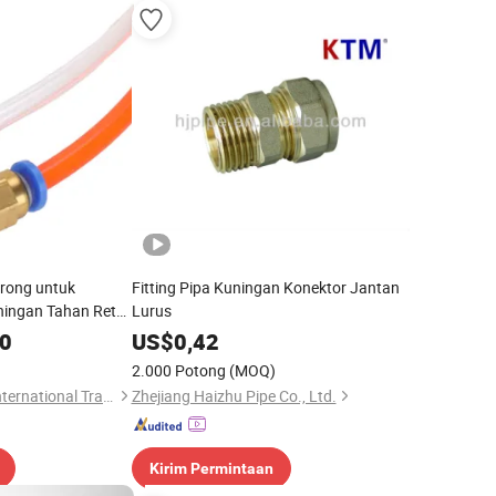
orong untuk
Fitting Pipa Kuningan Konektor Jantan
ingan Tahan Retak
Lurus
60
US$
0,42
2.000 Potong
(MOQ)
Nanjing Xiangkerui International Trade Co., Ltd.
Zhejiang Haizhu Pipe Co., Ltd.
Kirim Permintaan