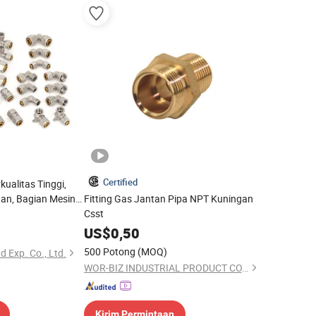
Certified
ualitas Tinggi,
an, Bagian Mesin
Fitting Gas Jantan Pipa NPT Kuningan
 Logam Fitting
Csst
 Fitting Pengurang
US$
0,50
Mandi
500 Potong
(MOQ)
d Exp. Co., Ltd.
WOR-BIZ INDUSTRIAL PRODUCT CO., LIMITED (ANHUI)
Kirim Permintaan