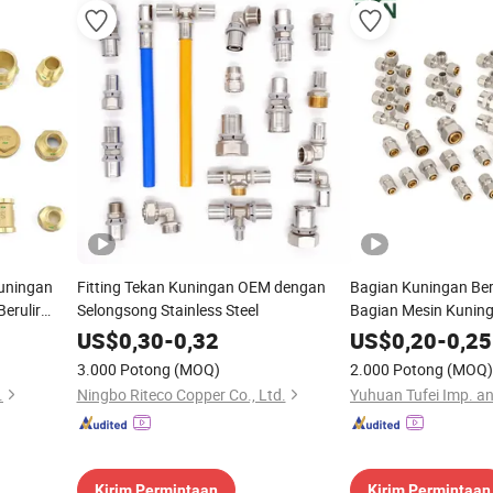
Kuningan
Fitting Tekan Kuningan OEM dengan
Bagian Kuningan Berk
erulir
Selongsong Stainless Steel
Bagian Mesin Kuning
Kuningan Fitting Tee
US$
0,30
-
0,32
US$
0,20
-
0,25
Sanitasi Elbow Union
3.000 Potong
(MOQ)
2.000 Potong
(MOQ)
Fitting Pipa Kamar 
.
Ningbo Riteco Copper Co., Ltd.
Yuhuan Tufei Imp. an
Kirim Permintaan
Kirim Permintaan