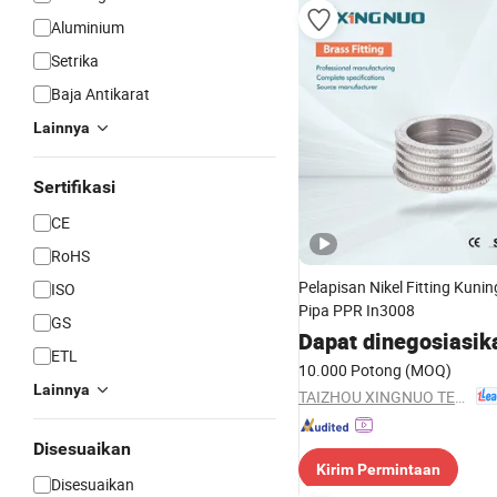
Aluminium
Setrika
Baja Antikarat
Lainnya
Sertifikasi
CE
RoHS
Pelapisan Nikel Fitting Kuni
ISO
Pipa PPR In3008
GS
Dapat dinegosiasik
ETL
10.000 Potong
(MOQ)
Lainnya
TAIZHOU XINGNUO TECHNOLOGY CO., LTD.
Disesuaikan
Kirim Permintaan
Disesuaikan