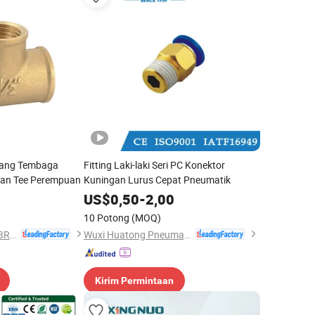
elang Tembaga
Fitting Laki-laki Seri PC Konektor
gan Tee Perempuan
Kuningan Lurus Cepat Pneumatik
US$
0,50
-
2,00
10 Potong
(MOQ)
YUHUAN ZHONGDA BRASS INDUSTRY CO., LTD.
Wuxi Huatong Pneumatic Manufacture Co., Ltd.
Kirim Permintaan