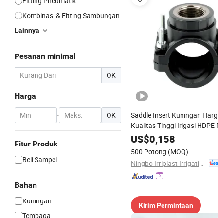
Fitting Pneumatik
Kombinasi & Fitting Sambungan
Lainnya
Pesanan minimal
OK
Harga
-
OK
Saddle Insert Kuningan Harg
Kualitas Tinggi Irigasi HDPE
Fitting Kompresi Katup Bol
US$
0,158
Fitur Produk
500 Potong
(MOQ)
Beli Sampel
Ningbo Irriplast Irrigation Systems CO., LTD.
Bahan
Kuningan
Kirim Permintaan
Tembaga