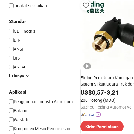
Tidak disesuaikan
Standar
GB - Inggris
DIN
ANSI
JIS
ASTM
Lainnya
Fitting Rem Udara Kuningan
Sistem Sirkuit Udara Truk da
US$
0,57
-
3,21
Aplikasi
200 Potong
(MOQ)
Penggunaan Industri Air minum
Bak cuci
Wastafel
Kirim Permintaan
Komponen Mesin Pemrosesan