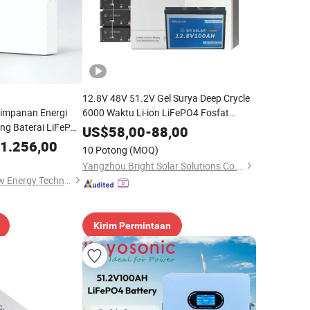
12.8V 48V 51.2V Gel Surya Deep Crycle
impanan Energi
6000 Waktu Li-ion LiFePO4 Fosfat
ang Baterai LiFePO4
Dapat Diisi Ulang Hybrid Penyimpanan
US$
58,00
-
88,00
a Lithium LiFePO4
Energi Rumah Baterai Lithium Ion
1.256,00
10 Potong
(MOQ)
Yangzhou Bright Solar Solutions Co., Ltd.
Zhejiang Chisage New Energy Technology Co., Ltd.
Kirim Permintaan