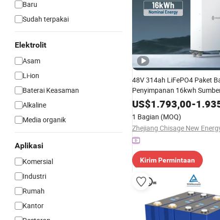
Baru
Sudah terpakai
Elektrolit
Asam
Li-ion
48V 314ah LiFePO4 Paket Ba
Baterai Keasaman
Penyimpanan 16kwh Sumbe
Cadangan Penggunaan Ruma
US$
1.793,00
-
1.93
Alkaline
Tenaga Surya Baterai Lithiu
1 Bagian
(MOQ)
Media organik
Aplikasi
Kirim Permintaan
Komersial
Industri
Rumah
Kantor