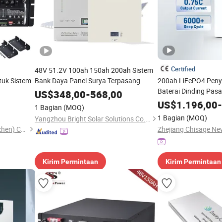
Certified
48V 51.2V 100ah 150ah 200ah Sistem
tuk Sistem
Bank Daya Panel Surya Terpasang
200ah LiFePO4 Peny
Dinding Pengisi Daya Baterai Lithium
Baterai Dinding Pas
US$
348,00
-
568,00
LFP Paket Baterai Lithium Ion Baterai
Dari 48V Li Ion Sury
US$
1.196,00
-
1 Bagian
(MOQ)
Penyimpanan Umur Panjang
Baterai 10kwh
1 Bagian
(MOQ)
Yangzhou Bright Solar Solutions Co., Ltd.
Solid Power Industrial (Shenzhen) Co., Ltd.
Kirim Permintaan
Kirim Permintaan