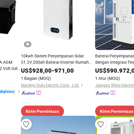
10kwh Sistem Penyimpanan Solar
Baterai Penyimpana
LA AGM
51.2V 200ah Baterai Inverter Rumah
dengan Integrasi Ti
 Volt Gel
LiFePO4 Daya Terpasang di Dinding
US$
928,00
-
971,00
US$
590.972,
m Kering
1 Bagian
(MOQ)
1 Atur
(MOQ)
dan Angin
Nanjing Oulu Electric Corp., Ltd.
Jiangsu Sfere Electric
Kirim Permintaan
Kirim Permintaan