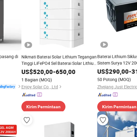
ipasang di
Baterai Lithium Sikl
Nikmati Baterai Solar Lithium Tegangan
Sistem Surya 12V 2
Tinggi LiFePO4 Sel Baterai Solar Lithium
20kwh 30kwh 40kwh Baterai Lithium
US$
290,00
-
3
US$
520,00
-
650,00
Solar untuk Sistem Penyimpanan Energi
50 Potong
(MOQ)
1 Bagian
(MOQ)
Solar
Enjoy Solar Co., Ltd
Kirim Permintaan
Kirim Permintaan