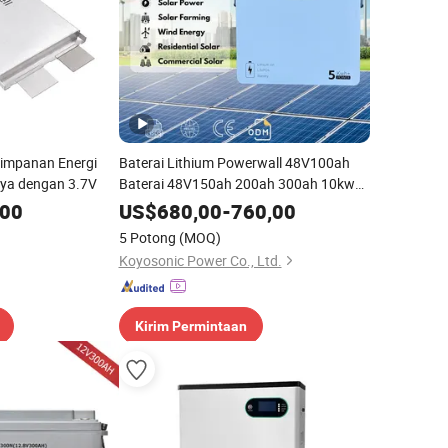
yimpanan Energi
Baterai Lithium Powerwall 48V100ah
rya dengan 3.7V
Baterai 48V150ah 200ah 300ah 10kwh
Powerwall LiFePO4 Baterai 48V 5kwh
,00
US$
680,00
-
760,00
Baterai Solar Rumah Lithium Ion
5 Potong
(MOQ)
Koyosonic Power Co., Ltd.
Kirim Permintaan