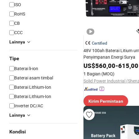
ISO
RoHS
CB
CCC
Lainnya
Certified
48V 100ah Baterai Litium un
Penyimpanan Energi Surya
Tipe
US$
560,00
-
615,00
Baterai li-ion
1 Bagian
(MOQ)
Baterai asam timbal
Baterai Lithium-Ion
Baterai Lithium-Ion
Kirim Permintaan
Inverter DC/AC
Lainnya
Kondisi