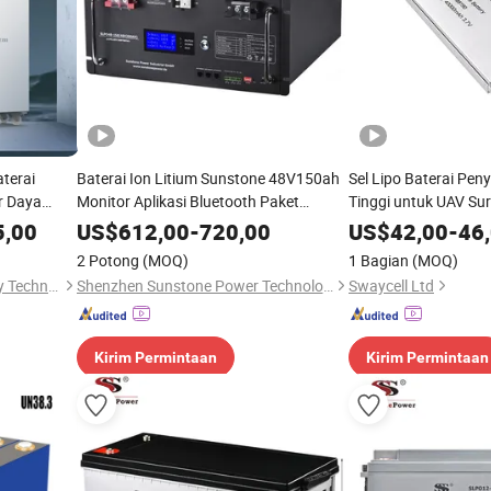
terai
Baterai Ion Litium Sunstone 48V150ah
Sel Lipo Baterai Pen
r Daya
Monitor Aplikasi Bluetooth Paket
Tinggi untuk UAV Su
h Stasiun
Penyimpanan Energi Surya
5,00
US$
612,00
-
720,00
US$
42,00
-
46
m Ion Fosfat
2 Potong
(MOQ)
1 Bagian
(MOQ)
Zhejiang Chisage New Energy Technology Co., Ltd.
Shenzhen Sunstone Power Technology Co., Ltd
Swaycell Ltd
Kirim Permintaan
Kirim Permintaan