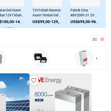
erai Gel Asam
12V160ah Baterai
Pabrik Cina
4
bal 12V150ah
Asam Timbal Gel
48V200h 51.2V
P
uk Sistem Solar
untuk Sistem Surya
Kualitas Tinggi
E
US$100,00-140,00
US$99,00-129,00
US$699,00-966,00
PS /
Kualitas Terbaik
LiFePO4 Baterai
S
ekomunikasi
Baterai
Surya Baterai
B
Penyimpanan
Lithium