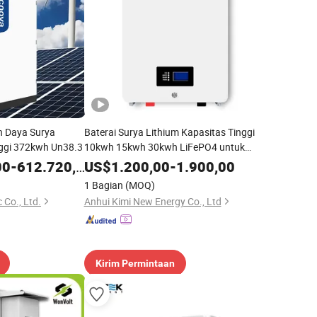
n Daya Surya
Baterai Surya Lithium Kapasitas Tinggi
nggi 372kwh Un38.3
10kwh 15kwh 30kwh LiFePO4 untuk
Sistem Hibrida
00
-
612.720,00
US$
1.200,00
-
1.900,00
1 Bagian
(MOQ)
 Co., Ltd.
Anhui Kimi New Energy Co., Ltd
Kirim Permintaan