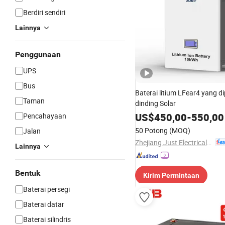
Berdiri sendiri
Lainnya
Penggunaan
UPS
Bus
Baterai litium LFear4 yang d
Taman
dinding Solar
US$
450,00
-
550,00
Pencahayaan
50 Potong
(MOQ)
Jalan
Zhejiang Just Electrical Appliances Co., Ltd.
Lainnya
Bentuk
Kirim Permintaan
Baterai persegi
Baterai datar
Baterai silindris