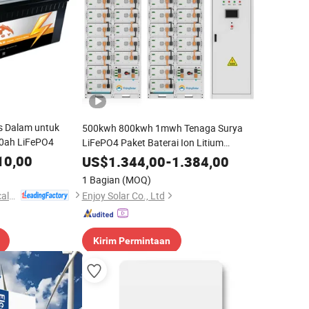
us Dalam untuk
500kwh 800kwh 1mwh Tenaga Surya
00ah LiFePO4
LiFePO4 Paket Baterai Ion Litium
dengan 280ah 314ah Tenaga Surya
10,00
US$
1.344,00
-
1.384,00
LiFePO4 Sel Baterai Ion Litium untuk
1 Bagian
(MOQ)
Sistem Cadangan Daya Tenaga Surya
Zhejiang Just Electrical Appliances Co., Ltd.
Enjoy Solar Co., Ltd
Off Grid
Kirim Permintaan