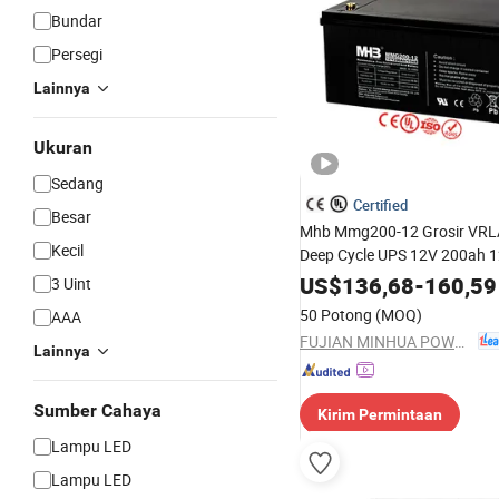
Bundar
Persegi
Lainnya
Ukuran
Sedang
Certified
Besar
Mhb Mmg200-12 Grosir VR
Kecil
Deep Cycle UPS 12V 200ah 12
Penyimpanan Energi Aki Asa
US$
136,68
-
160,59
3 Uint
untuk Sistem Tenaga Surya 
50 Potong
(MOQ)
AAA
FUJIAN MINHUA POWER SOURCE CO., LTD.
Lainnya
Sumber Cahaya
Kirim Permintaan
Lampu LED
Lampu LED