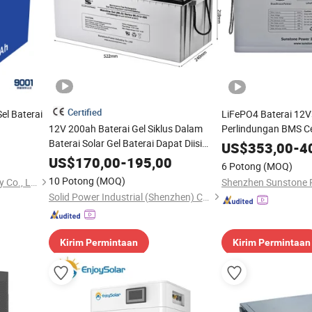
Certified
el Baterai
LiFePO4 Baterai 12
12V 200ah Baterai Gel Siklus Dalam
Perlindungan BMS C
0ah/206ah/380ah/314ah
Baterai Solar Gel Baterai Dapat Diisi
Lithium Ion Tenaga 
US$
353,00
-
4
Ulang Tanpa Perawatan
US$
170,00
-
195,00
6 Potong
(MOQ)
10 Potong
(MOQ)
Shenyang Lanjian Technology Co., Ltd
Solid Power Industrial (Shenzhen) Co., Ltd.
Kirim Permintaan
Kirim Permintaan