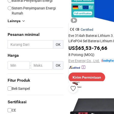
Baterai Penyimpan Energi
Sistem Penyimpanan Energi
Rumah
Lainnya
Certified
Pesanan minimal
Eve 314ah Baterai Lithium 3
LiFePO4 Sel Baterai Lithium 
OK
Penyimpanan Energi Sistem
US$
65,53
-
76,66
Surya
8 Potong
(MOQ)
Harga
Eve Energy Co., Ltd.
-
OK
Kirim Permintaan
Fitur Produk
Beli Sampel
Sertifikasi
CE