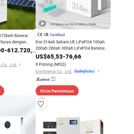
Certified
 372kwh Baterai
 Surya dengan
Eve 314ah Saham UE LiFePO4 100ah
200ah 280ah 300ah LiFePO4 Baterai
00
-
612.720,00
untuk Sistem Energi Surya Rumah
US$
65,53
-
76,66
8 Potong
(MOQ)
 Co., Ltd.
Eve Energy Co., Ltd.
Kirim Permintaan