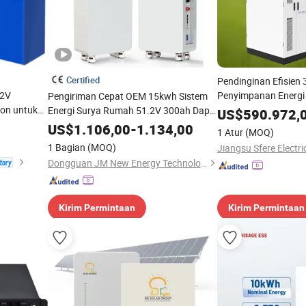
Certified
Pendinginan Efisien
.2V
Penyimpanan Energi
Pengiriman Cepat OEM 15kwh Sistem
Ion untuk
Sertifikasi CE
Energi Surya Rumah 51.2V 300ah Dapat
US$
590.972,
 Tenaga
Dipindahkan LiFePO4 Paket Baterai
US$
1.106,00
-
1.134,00
1 Atur
(MOQ)
Lithium Penyimpanan Energi
1 Bagian
(MOQ)
Jiangsu Sfere Electric
Dongguan JM New Energy Technology Co., Ltd.
Kirim Permintaan
Kirim Permintaan