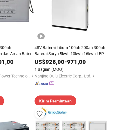
V300ah
48V Baterai Litium 100ah 200ah 300ah
erdas Aman Baterai
Baterai Surya 5kwh 10kwh 16kwh LFP
Surya
01,00
US$
928,00
-
971,00
1 Bagian
(MOQ)
Shenzhen Sunstone Power Technology Co., Ltd
Nanjing Oulu Electric Corp., Ltd.
Kirim Permintaan