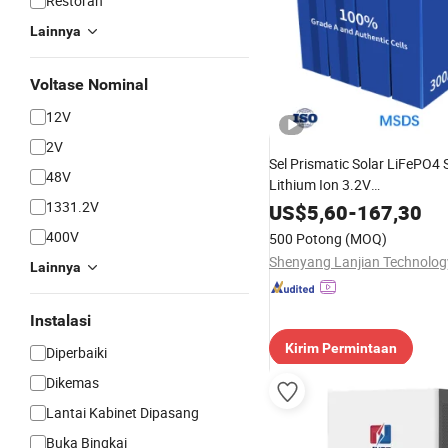
Restoran
Lainnya
Voltase Nominal
12V
2V
Sel Prismatic Solar LiFePO4 S
48V
Lithium Ion 3.2V
21ah/27ah/50ah/100ah/15
1331.2V
US$
5,60
-
167,30
LiFePO4 Sel Baterai
400V
500 Potong
(MOQ)
Lainnya
Instalasi
Kirim Permintaan
Diperbaiki
Dikemas
Lantai Kabinet Dipasang
Buka Bingkai