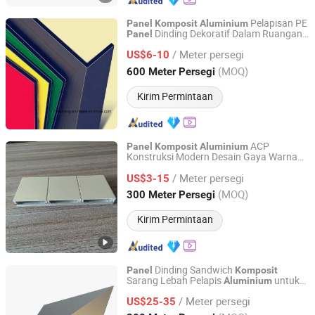
Pelapisan PE
Panel
Komposit
Aluminium
Dinding Dekoratif Dalam Ruangan
Panel
Shanghai Alubang Decorative Material Co., Ltd.
Pabrik
/ Meter persegi
US$6-10
Shanghai, China
Harga mulai 2016
(MOQ)
600 Meter Persegi
Kirim Permintaan
ACP
Panel
Komposit
Aluminium
Konstruksi Modern Desain Gaya Warna
Shandong Alserfull Construction Materials Co., Ltd.
Baru Sumber Pabrik
/ Meter persegi
US$3-15
Shandong, China
Harga mulai 2025
(MOQ)
300 Meter Persegi
Kirim Permintaan
Dinding Sandwich
Panel
Komposit
Sarang Lebah Pelapis
untuk
Aluminium
FoShan HongZan Building Materials Co., Ltd.
Fasad
/ Meter persegi
US$25-35