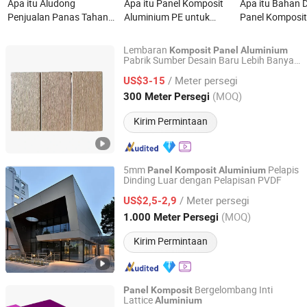
Apa itu Aludong
Apa itu Panel Komposit
Apa itu Bahan D
Penjualan Panas Tahan
Aluminium PE untuk
Panel Komposi
Api PVDF 4mm untuk
Papan Nama dan
Aluminium den
Pelapisan Dinding Panel
Billboard ACP Zwm-15
Gulungan Berla
Lembaran
Komposit
Panel
Aluminium
Komposit Aluminium
Pabrik Sumber Desain Baru Lebih Banyak
Shandong Alserfull Construction Materials Co., Ltd.
Warna
Plastik
/ Meter persegi
US$3-15
Shandong, China
Harga mulai 2025
(MOQ)
300 Meter Persegi
Kirim Permintaan
5mm
Pelapis
Panel
Komposit
Aluminium
Dinding Luar dengan Pelapisan PVDF
Shandong Alumedal New Material Co., Ltd
/ Meter persegi
US$2,5-2,9
Shandong, China
Harga mulai 2023
(MOQ)
1.000 Meter Persegi
Kirim Permintaan
Bergelombang Inti
Panel
Komposit
Lattice
Aluminium
Zhejiang Zhongbang New Metal Materials Co., Ltd.