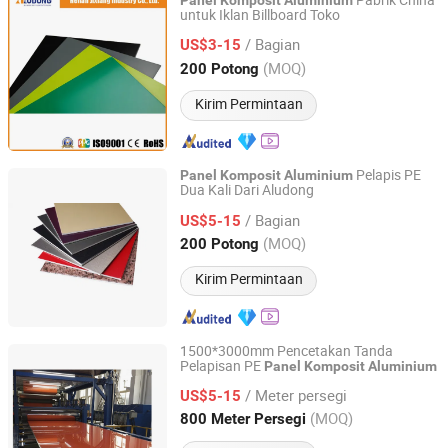
Pabrik China
Panel
Komposit
Aluminium
untuk Iklan Billboard Toko
Henan Jixiang Industry Co., Ltd.
/ Bagian
US$3-15
Henan, China
Harga mulai 2017
(MOQ)
200 Potong
Kirim Permintaan
Pelapis PE
Panel
Komposit
Aluminium
Dua Kali Dari Aludong
Henan Jixiang Industry Co., Ltd.
/ Bagian
US$5-15
Henan, China
Harga mulai 2017
(MOQ)
200 Potong
Kirim Permintaan
1500*3000mm Pencetakan Tanda
Pelapisan PE
Panel
Komposit
Aluminium
Henan Jixiang Industry Co., Ltd.
/ Meter persegi
US$5-15
Henan, China
Harga mulai 2017
(MOQ)
800 Meter Persegi