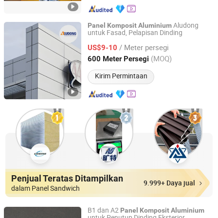
Aludong
Panel
Komposit
Aluminium
untuk Fasad, Pelapisan Dinding
Henan Jixiang Industry Co., Ltd.
/ Meter persegi
US$9-10
Henan, China
Harga mulai 2017
(MOQ)
600 Meter Persegi
Kirim Permintaan
Penjual Teratas Ditampilkan
9.999+ Daya jual
dalam Panel Sandwich
B1 dan A2
Panel
Komposit
Aluminium
untuk Penutup Dinding Eksterior