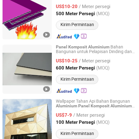
/ Meter persegi
US$10-20
Zhejiang, China
Harga mulai 2020
(MOQ)
500 Meter Persegi
Kirim Permintaan
Bahan
Panel
Komposit
Aluminium
Bangunan untuk Pelapisan Dinding dan
Guangzhou Goodsense Decorative Building Materials Co.,
Dekorasi
Ltd.
/ Meter persegi
US$10-25
(MOQ)
600 Meter Persegi
Guangdong, China
Harga mulai 2019
Kirim Permintaan
Wallpaper Tahan Api Bahan Bangunan
Aluminium
Panel
Komposit
Aluminium
Foshan Vallen Decoration Materials Co., Ltd.
Sikat
/ Meter persegi
US$7-9
Guangdong, China
Harga mulai 2014
(MOQ)
100 Meter Persegi
Kirim Permintaan