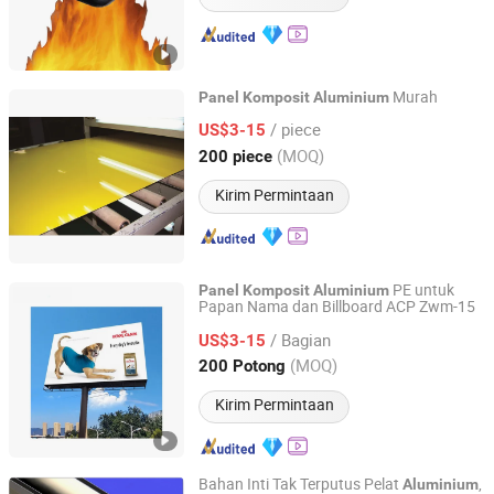
Murah
Panel
Komposit
Aluminium
Henan Jixiang Industry Co., Ltd.
/ piece
US$3-15
(MOQ)
200 piece
Henan, China
Harga mulai 2017
Kirim Permintaan
PE untuk
Panel
Komposit
Aluminium
Papan Nama dan Billboard ACP Zwm-15
Henan Jixiang Industry Co., Ltd.
/ Bagian
US$3-15
Henan, China
Harga mulai 2017
(MOQ)
200 Potong
Kirim Permintaan
Bahan Inti Tak Terputus Pelat
,
Aluminium