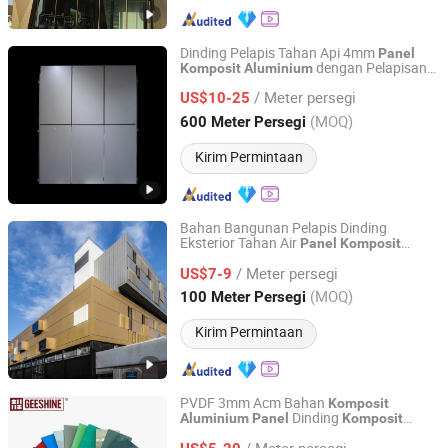
Dinding Pelapis Tahan Api 4mm
Panel
dengan Pelapisan
Komposit
Aluminium
Guangzhou Goodsense Decorative Building Materials Co.,
PPG PVDF PE
Ltd.
/ Meter persegi
US$10-25
(MOQ)
600 Meter Persegi
Guangdong, China
Harga mulai 2019
Kirim Permintaan
Bahan Bangunan Pelapis Dinding
Eksterior Tahan Air
Panel
Komposit
Foshan Vallen Decoration Materials Co., Ltd.
Aluminium
/ Meter persegi
US$7-9
Guangdong, China
Harga mulai 2014
(MOQ)
100 Meter Persegi
Kirim Permintaan
PVDF 3mm Acm Bahan
Komposit
Dinding
Aluminium
Panel
Komposit
Guangzhou Geeshine Building Materials Co., Ltd.
untuk Gedung Perkantoran
Aluminium
/ Meter persegi