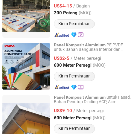
/ Bagian
US$4-15
Henan, China
Harga mulai 2017
(MOQ)
200 Potong
Kirim Permintaan
PE PVDF
Panel
Komposit
Aluminium
untuk Bahan Bangunan Interior dan
Henan Jixiang Industry Co., Ltd.
Eksterior
/ Meter persegi
US$2-5
Henan, China
Harga mulai 2017
(MOQ)
600 Meter Persegi
Kirim Permintaan
untuk Fasad,
Panel
Komposit
Aluminium
Bahan Penutup Dinding ACP, Acm
Henan Jixiang Industry Co., Ltd.
/ Meter persegi
US$9-10
Henan, China
Harga mulai 2017
(MOQ)
600 Meter Persegi
Kirim Permintaan