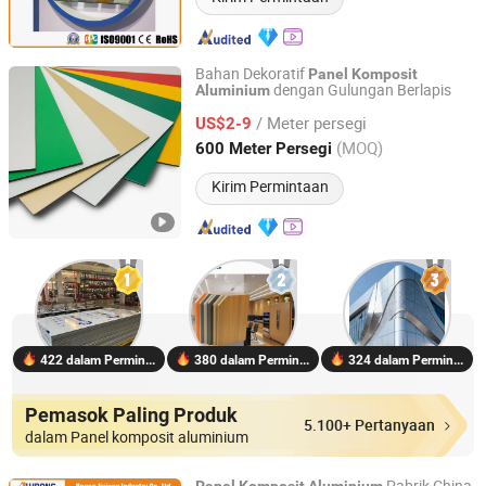
Bahan Dekoratif
Panel
Komposit
dengan Gulungan Berlapis
Aluminium
Henan Jixiang Industry Co., Ltd.
/ Meter persegi
US$2-9
Henan, China
Harga mulai 2017
(MOQ)
600 Meter Persegi
Kirim Permintaan
422 dalam Permintaan
380 dalam Permintaan
324 dalam Permintaan
Pemasok Paling Produk
5.100+ Pertanyaan
dalam Panel komposit aluminium