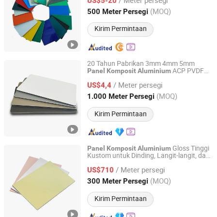
US$5-20
Guangdong, China
Harga mulai 2023
(MOQ)
500 Meter Persegi
Kirim Permintaan
20 Tahun Pabrikan 3mm 4mm 5mm
ACP PVDF
Panel
Komposit
Aluminium
Linyi Xingda Aluminum & Plastic Decoration Material Co.,
Mengkilap
Ltd.
/ Meter persegi
US$4,4
(MOQ)
1.000 Meter Persegi
Shandong, China
Harga mulai 2016
Kirim Permintaan
Gloss Tinggi
Panel
Komposit
Aluminium
Kustom untuk Dinding, Langit-langit, dan
SHINE-Y Technology Development (Hebei) Co., Ltd
Kabinet Acm yang Disikat
/ Meter persegi
US$710
Hebei, China
Harga mulai 2025
(MOQ)
300 Meter Persegi
Kirim Permintaan