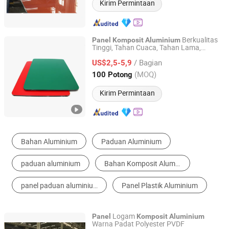
Kirim Permintaan
Berkualitas
Panel
Komposit
Aluminium
Tinggi, Tahan Cuaca, Tahan Lama,
FOSHAN GUCI INDUSTRY CO.,LTD.
Ringan & Mudah Dipasang untuk
/ Bagian
Renovasi Eksterior & Proyek Dekorasi
US$2,5-5,9
Bangunan
Guangdong, China
Harga mulai 2013
(MOQ)
100 Potong
Kirim Permintaan
Panel Komposit Aluminium
Panel Sandwich
Panel Honeycomb
Dinding Tirai
Panel Dinding
Papan tahan api
Logam
Panel
Komposit
Aluminium
Warna Padat Polyester PVDF
Henan Jixiang Industry Co., Ltd.