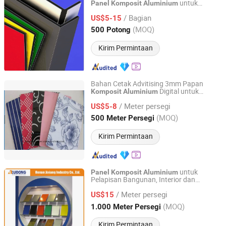
untuk
Panel
Komposit
Aluminium
Henan Jixiang Industry Co., Ltd.
Dekorasi Eksterior
/ Bagian
US$5-15
Henan, China
Harga mulai 2017
(MOQ)
500 Potong
Kirim Permintaan
Bahan Cetak Advitising 3mm Papan
Digital untuk
Komposit
Aluminium
Henan Jixiang Industry Co., Ltd.
Pencetakan
/ Meter persegi
US$5-8
Henan, China
Harga mulai 2017
(MOQ)
500 Meter Persegi
Kirim Permintaan
untuk
Panel
Komposit
Aluminium
Pelapisan Bangunan, Interior dan
Henan Jixiang Industry Co., Ltd.
Eksterior, Dalam Ruangan dan Luar
/ Meter persegi
Ruangan
US$15
Henan, China
Harga mulai 2017
(MOQ)
1.000 Meter Persegi
Kirim Permintaan