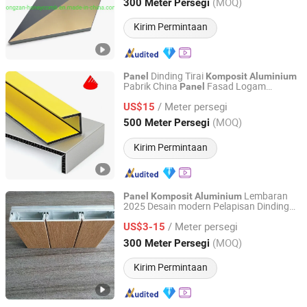
Guangdong, China
Harga mulai 2012
(MOQ)
300 Meter Persegi
Kirim Permintaan
Dinding Tirai
Panel
Komposit
Aluminium
Pabrik China
Fasad Logam
Panel
Zhejiang Geely Decorating Materials Co., Ltd.
Pelapisan
/ Meter persegi
US$15
Zhejiang, China
Harga mulai 2005
(MOQ)
500 Meter Persegi
Kirim Permintaan
Lembaran
Panel
Komposit
Aluminium
2025 Desain modern Pelapisan Dinding
Shandong Alserfull Construction Materials Co., Ltd.
Dalam Luar
/ Meter persegi
US$3-15
Shandong, China
Harga mulai 2025
(MOQ)
300 Meter Persegi
Kirim Permintaan