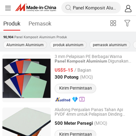
Produk
Pemasok
Panel Komposit Aluminium
Produk
90,904
Aluminium Aluminium
produk aluminium
pemasok aluminium
3 mm Pelapisan PE Berbagai Warna
Digunakan
Panel
Komposit
Aluminium
Henan Jixiang Industry Co., Ltd.
untuk Dekorasi Dalam Ruangan
/ Bagian
US$5-15
Henan, China
Harga mulai 2017
(MOQ)
300 Potong
Kirim Permintaan
Aludong Penjualan Panas Tahan Api
PVDF 4mm untuk Pelapisan Dinding
Henan Jixiang Industry Co., Ltd.
Plastik
Panel
Komposit
Aluminium
(MOQ)
500 Meter Persegi
Henan, China
Harga mulai 2017
Kirim Permintaan