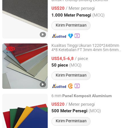
Zhejiang Geely Decorating Materials Co., Ltd.
/ Meter persegi
US$20
Zhejiang, China
Harga mulai 2005
(MOQ)
1.000 Meter Persegi
Kirim Permintaan
Kualitas Tinggi Ukuran 1220*2440mm
4*8 Ketebalan FT 3mm 4mm 5m 6mm
Shandong Nanjiang Building Materials Co., Ltd.
Pelapisan PE PVDF A2 B1 Ketahanan Api
/ piece
Lembaran
US$4,5-6,8
Panel
Komposit
Aluminium
ACP Dari Polybett
Shandong, China
Harga mulai 2026
(MOQ)
50 piece
Kirim Permintaan
6 mm
Panel
Komposit
Aluminium
Zhejiang Geely Decorating Materials Co., Ltd.
/ Meter persegi
US$20
(MOQ)
500 Meter Persegi
Zhejiang, China
Harga mulai 2005
Kirim Permintaan